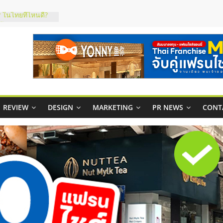
 ในไทยที่ไหนดี?
ห้คุ้มค่าและตอบ
ภาพคล่องให้ธุรกิจ
าสบริหารสถานี
ส์ยอนนี่
 Up จับคู่แฟรน
REVIEW
DESIGN
MARKETING
PR NEWS
CONT
าพสูง พร้อม
เสียง