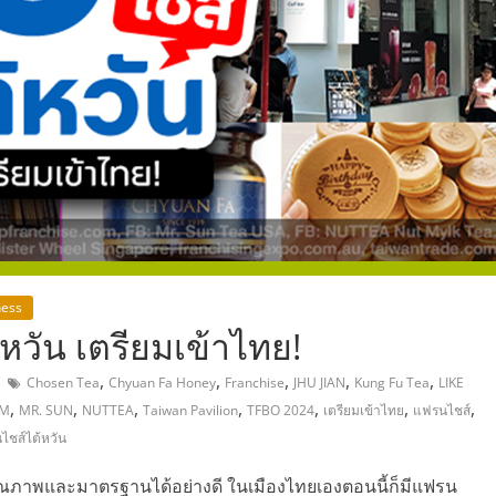
,
ness
หวัน เตรียมเข้าไทย!
,
,
,
,
,
Chosen Tea
Chyuan Fa Honey
Franchise
JHU JIAN
Kung Fu Tea
LIKE
,
,
,
,
,
,
,
RM
MR. SUN
NUTTEA
Taiwan Pavilion
TFBO 2024
เตรียมเข้าไทย
แฟรนไชส์
ไชส์ไต้หวัน
่องคุณภาพและมาตรฐานได้อย่างดี ในเมืองไทยเองตอนนี้ก็มีแฟรน