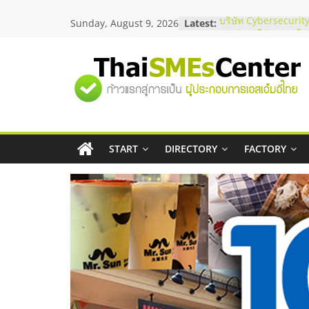
Skip
Sunday, August 9, 2026
Latest:
บริษัท Cybersecurity
to
วิธีเลือกผู้ให้บริการใ
content
โจทย์ธุรกิจ
อยากหาเงินทุน เพิ่มส
"ศูนย์
เริ่มยังไงให้ผ่านฉลุย
สัมมนาออนไลน์ โอก
บริการน้ำมัน Shell
รวม
สัมมนาลงทุน แฟรนไช
ThaiFranchise Meet
ไชส์ ครั้งที่ 8
START
DIRECTORY
FACTORY
ข้อมูล
ร้านเครื่องเสียงคุณภ
โซลูชันระบบภาพและ
ธุรกิจ
SME
แห่ง