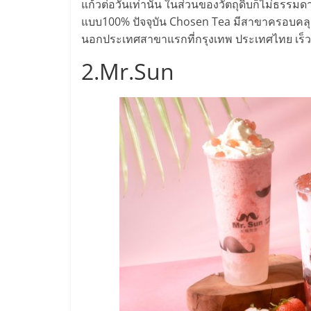
แก้วต่อวันเท่านั้น ในส่วนของวัตถุดิบก็ไม่ธ
ไชส์
แบบ100% ปัจจุบัน Chosen Tea มีสาขาครอบคลุ
นอกประเทศสาขาแรกที่กรุงเทพ ประเทศไทย เร็ว ๆ
แฟ
2.Mr.Sun
รน
ไชส์
ขาย
หน้า
บ้าน
ลงทุน