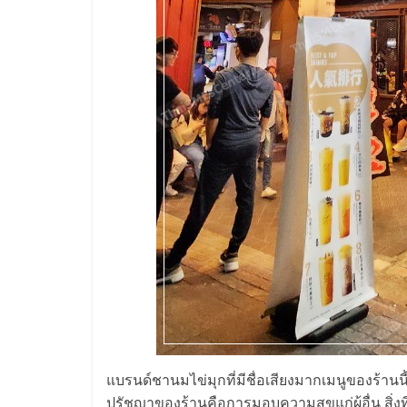
รวม
แฟ
รน
ไชส์
พร้อม
ทำเล
สำหรับ
เปิด
แบรนด์ชานมไข่มุกที่มีชื่อเสียงมากเมนูของร้
ปรัชญาของร้านคือการมอบความสุขแก่ผู้อื่น สิ่งที่