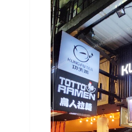
และ
ขยาย
สา
ขา
แฟ
รน
ไชส์,
ศูนย์