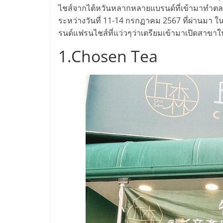
ไทย,
ไชส์จากไต้หวันหลากหลายแบรนด์ที่เข้ามาทำตลา
SMEs,
ระหว่างวันที่ 11-14 กรกฏาคม 2567 ที่ผ่านมา 
รนด์แฟรนไชส์ที่แว่วๆว่าเตรียมเข้ามาเปิดสาข
แฟ
1.Chosen Tea
รน
ไชส์,
ที่
ปรึกษา
แฟ
รน