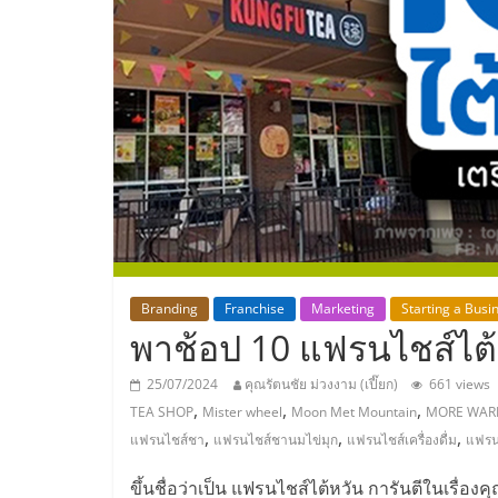
ประเทศไทย,
ThaiSMEsCenter
รวม
ธุรกิจ
เอ
ส
Branding
Franchise
Marketing
Starting a Busi
พาช้อป 10 แฟรนไชส์ไต้
เอ็
25/07/2024
คุณรัตนชัย ม่วงงาม (เปี๊ยก)
661 views
,
,
,
TEA SHOP
Mister wheel
Moon Met Mountain
MORE WA
มอี
,
,
,
แฟรนไชส์ชา
แฟรนไชส์ชานมไข่มุก
แฟรนไชส์เครื่องดื่ม
แฟรน
ขึ้นชื่อว่าเป็น แฟรนไชส์ไต้หวัน การันตีในเรื