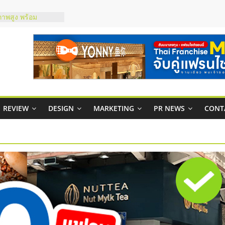
ชส์ยอนนี่
t Up จับคู่แฟรน
ภาพสูง พร้อม
ะเสียง
ty ในไทยที่ไหนดี?
รให้คุ้มค่าและตอบ
มสภาพคล่องให้ธุรกิจ
REVIEW
DESIGN
MARKETING
PR NEWS
CONT
กาสบริหารสถานี