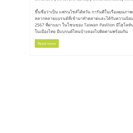
ไทย,
SMEs,
ขึ้นชื่อว่าเป็น แฟรนไชส์ไต้หวัน การันตีในเรื่องคุณ
หลากหลายแบรนด์ที่เข้ามาทำตลาดและได้รับความนิยมอย
2567 ที่ผ่านมา ในโซนของ Taiwan Pavilion มีไฮไลท์น
แฟ
ในเมืองไทย มีแบรนด์ไหนบ้างลองไปติดตามพร้อมกัน
รน
Read more
ไชส์,
ที่
ปรึกษา
แฟ
รน