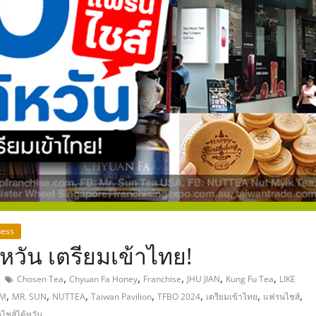
,
ness
หวัน เตรียมเข้าไทย!
,
,
,
,
,
Chosen Tea
Chyuan Fa Honey
Franchise
JHU JIAN
Kung Fu Tea
LIKE
,
,
,
,
,
,
,
RM
MR. SUN
NUTTEA
Taiwan Pavilion
TFBO 2024
เตรียมเข้าไทย
แฟรนไชส์
ไชส์ไต้หวัน