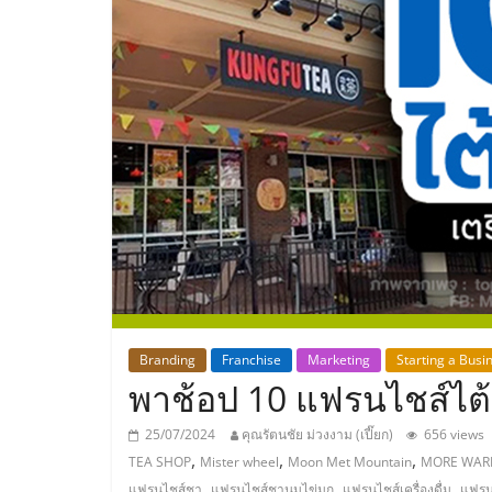
ประเทศไทย,
ThaiSMEsCenter
รวม
ธุรกิจ
เอ
ส
เอ็
Branding
Franchise
Marketing
Starting a Busi
พาช้อป 10 แฟรนไชส์ไต้
มอี
25/07/2024
คุณรัตนชัย ม่วงงาม (เปี๊ยก)
656 views
,
,
,
TEA SHOP
Mister wheel
Moon Met Mountain
MORE WA
,
,
,
แฟรนไชส์ชา
แฟรนไชส์ชานมไข่มุก
แฟรนไชส์เครื่องดื่ม
แฟรน