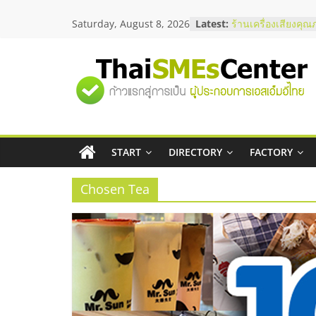
Skip
สัมมนาลงทุน แฟรนไ
Saturday, August 8, 2026
Latest:
to
ThaiFranchise Mee
content
ไชส์ ครั้งที่ 8
ร้านเครื่องเสียงคุณ
โซลูชันระบบภาพแล
"ศูนย์
บริษัท Cybersecuri
วิธีเลือกผู้ให้บริกา
โจทย์ธุรกิจ
รวม
อยากหาเงินทุน เพิ่
เริ่มยังไงให้ผ่านฉลุย
START
DIRECTORY
FACTORY
ข้อมูล
สัมมนาออนไลน์ โอ
บริการน้ำมัน Shell
Chosen Tea
ธุรกิจ
SME
แห่ง