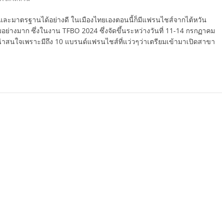
ภาพและมาตรฐานได้อย่างดี ในเมืองไทยเองตอนนี้ก็มีแฟรนไชส์จากไต้หวัน
่างมาก ซึ่งในงาน TFBO 2024 ซึ่งจัดขึ้นระหว่างวันที่ 11-14 กรกฏาคม
่าสนใจเพราะมีถึง 10 แบรนด์แฟรนไชส์ที่แว่วๆว่าเตรียมเข้ามาเปิดสาขา