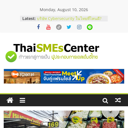
Skip
Monday, August 10, 2026
to
content
Latest:
บริษัท Cybersecurity ในไทยที่ไหนดี?
วิธีเลือกผู้ให้บริการให้คุ้มค่าและตอบ
โจทย์ธุรกิจ
อยากหาเงินทุน เพิ่มสภาพคล่องให้ธุรกิจ
เริ่มยังไงให้ผ่านฉลุย
สัมมนาออนไลน์ โอกาสบริหารสถานี
"ศูนย์
บริการน้ำมัน Shell
สัมมนาลงทุน แฟรนไชส์ยอนนี่
ThaiFranchise Meet Up จับคู่แฟรน
รวม
ไชส์ ครั้งที่ 8
ร้านเครื่องเสียงคุณภาพสูง พร้อม
โซลูชันระบบภาพและเสียง
ข้อมูล
ธุรกิจ
SME