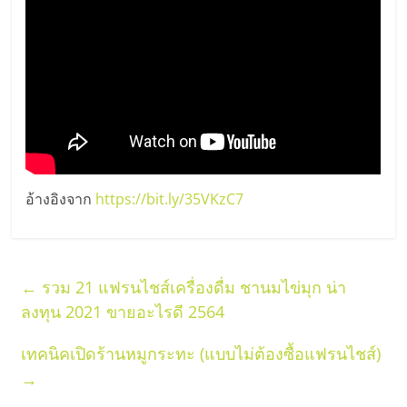
รน
ไชส์
ขาย
หน้า
บ้าน
ลงทุน
น้อย
คืน
ทุน
อ้างอิงจาก
https://bit.ly/35VKzC7
ไว,
ที่
ปรึกษา
การ
←
รวม 21 แฟรนไชส์เครื่องดื่ม ชานมไข่มุก น่า
ลงทุน
ลงทุน 2021 ขายอะไรดี 2564
และ
ขยาย
เทคนิคเปิดร้านหมูกระทะ (แบบไม่ต้องซื้อแฟรนไชส์)
สา
→
ขา
แฟ