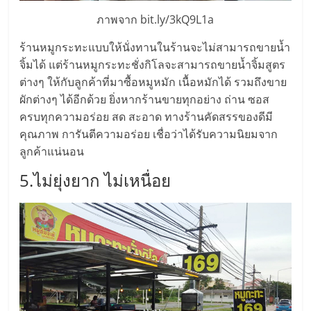
ศูนย์
ภาพจาก bit.ly/3kQ9L1a
ร้านหมูกระทะแบบให้นั่งทานในร้านจะไม่สามารถขายน้ำ
รวม
จิ้มได้ แต่ร้านหมูกระทะชั่งกิโลจะสามารถขายน้ำจิ้มสูตร
ต่างๆ ให้กับลูกค้าที่มาซื้อหมูหมัก เนื้อหมักได้ รวมถึงขาย
แฟ
ผักต่างๆ ได้อีกด้วย ยิ่งหากร้านขายทุกอย่าง ถ่าน ซอส
ครบทุกความอร่อย สด สะอาด ทางร้านคัดสรรของดีมี
รน
คุณภาพ การันตีความอร่อย เชื่อว่าได้รับความนิยมจาก
ลูกค้าแน่นอน
ไชส์
5.ไม่ยุ่งยาก ไม่เหนื่อย
พร้อม
ทำเล
สำหรับ