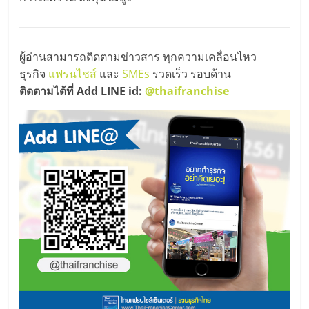
รน
ไชส์"
ผู้อ่านสามารถติดตามข่าวสาร ทุกความเคลื่อนไหว
ธุรกิจ
แฟรนไชส์
และ
SMEs
รวดเร็ว รอบด้าน
"ศูนย์
ติดตามได้ที่ Add LINE id:
@thaifranchise
รวม
ข้อมูล
ธุรกิจ
SME
แห่ง
ประเทศไทย,
ThaiSMEsCenter,
รวม
ธุรกิจ
เอ
ส
เอ็
มอี