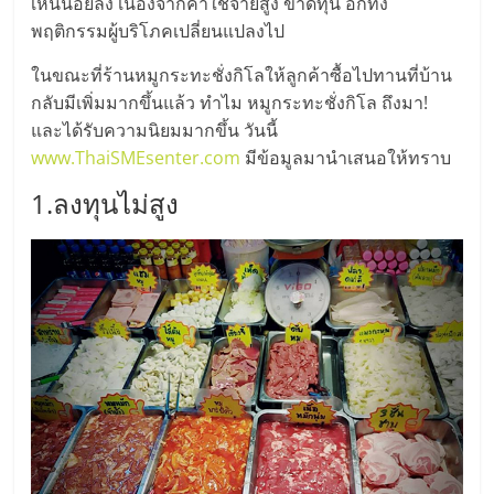
มอี
เห็นน้อยลง เนื่องจากค่าใช้จ่ายสูง ขาดทุน อีกทั้ง
พฤติกรรมผู้บริโภคเปลี่ยนแปลงไป
ไทย,
ในขณะที่ร้านหมูกระทะชั่งกิโลให้ลูกค้าซื้อไปทานที่บ้าน
กลับมีเพิ่มมากขึ้นแล้ว ทำไม หมูกระทะชั่งกิโล ถึงมา!
SMEs,
และได้รับความนิยมมากขึ้น วันนี้
www.ThaiSMEsenter.com
มีข้อมูลมานำเสนอให้ทราบ
แฟ
1.ลงทุนไม่สูง
รน
ไชส์,
ที่
ปรึกษา