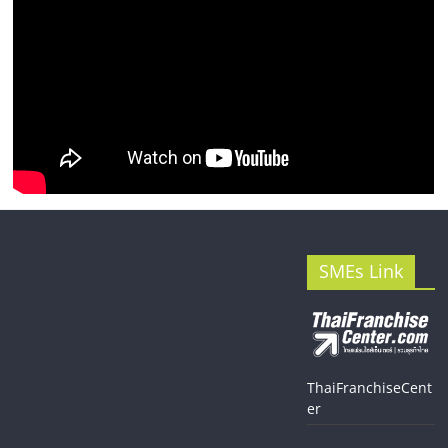
SMEs Link
ThaiFranchiseCent
er