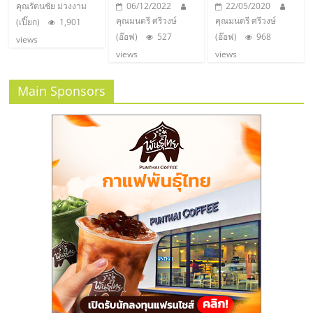
รน
คุณรัตนชัย ม่วงงาม
06/12/2022
22/05/2020
ไชส์"
คุณมนตรี ศรีวงษ์
คุณมนตรี ศรีวงษ์
(เปี๊ยก)
1,901
(อ๊อฟ)
527
(อ๊อฟ)
968
views
views
views
Main Sponsors