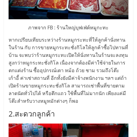
แฟ
รน
ภาพจาก FB : ร้านใหญ่บุฟเฟ่ต์หมูกะทะ
ไชส์,
หากเปรียบเทียบระหว่างร้านหมูกระทะที่ให้ลูกค้านั่งทาน
ในร้าน กับ การขายหมูกระทะชั่งกิโลให้ลูกค้าซื้อไปทานที่
รวม
บ้าน จะพบว่าร้านหมูกระทะเปิดให้นั่งทานในร้านจะลงทุน
สูงกว่าหมูกระทะชั่งกิโล เนื่องจากต้องมีค่าใช้จ่ายในการ
แฟ
ตกแต่งร้าน ซื้ออุปกรณ์เตา หม้อ ถ้วย ชาม รวมถึงโต๊ะ
เก้าอี้ ค่าเช่าสถานที่ อีกทั้งยังมีค่าจ้างพนักงาน ฯลฯ แต่ถ้า
รน
เปิดร้านขายหมูกระทะชั่งกิโล สามารถเช่าพื้นที่ขายตาม
ลาดนัดทั่วไปได้ หรือตึกแถว ใช้พื้นที่ไม่มากนัก เพียงแค่มี
ไชส์
โต๊ะสำหรับวางหมูหมักต่างๆ ก็พอ
2.สะดวกลูกค้า
ขาย