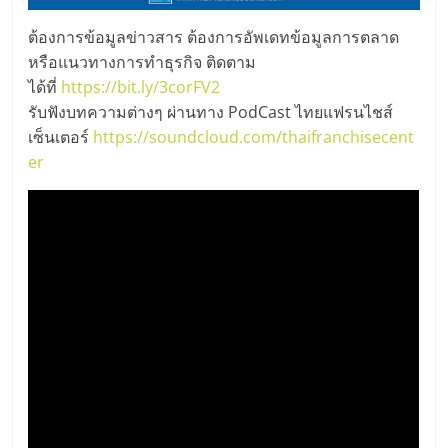
ไทย,
SMEs,
ต้องการข้อมูลข่าวสาร ต้องการอัพเดทข้อมูลการตลาด
แฟ
หรือแนวทางการทำธุรกิจ ติดตาม
รน
ได้ที่
https://bit.ly/3corFV2
ไชส์,
รับฟังบทความต่างๆ ผ่านทาง PodCast ไทยแฟรนไชส์
ที่
เซ็นเตอร์
https://soundcloud.com/thaifranchisecent
ปรึกษา
er
แฟ
รน
ไชส์,
รวม
แฟ
รน
ไชส์
ขาย
แฟ
รน
ไชส์
แฟ