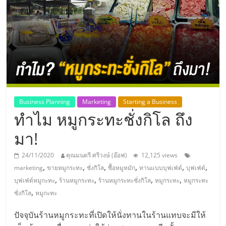
แห่ง
ประเทศไทย,
ThaiSMEsCenter,
รวม
Business Planning
Marketing
Starting a Business
ทำไม หมูกระทะชั่งกิโล ถึง
ธุรกิจ
มา!
เอ
24/11/2020
คุณมนตรี ศรีวงษ์ (อ๊อฟ)
12,125 views
,
,
,
,
,
,
marketing
ขายหมูกระทะ
ชั่งกิโล
ซื้อหมูหมัก
ทานแบบบุฟเฟ่ต์
บุฟเฟ่ต์
ส
,
,
,
,
บุฟเฟ่ต์หมูกะทะ
ร้านหมูกระทะ
ร้านหมูกระทะชั่งกิโล
หมูกระทะ
หมูกระทะ
,
ชั่งกิโล
หมูกะทะ
เอ็
ปัจจุบันร้านหมูกระทะที่เปิดให้นั่งทานในร้านแทบจะมีให้