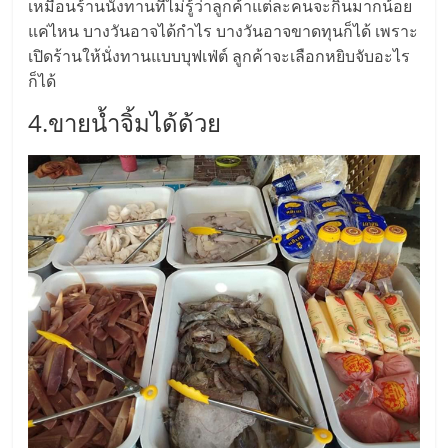
เหมือนร้านนั่งทานที่ไม่รู้ว่าลูกค้าแต่ละคนจะกินมากน้อย
ลงทุน
แค่ไหน บางวันอาจได้กำไร บางวันอาจขาดทุนก็ได้ เพราะ
เปิดร้านให้นั่งทานแบบบุฟเฟ่ต์ ลูกค้าจะเลือกหยิบจับอะไร
และ
ก็ได้
4.ขายน้ำจิ้มได้ด้วย
ขยาย
สา
ขา
แฟ
รน
ไชส์,