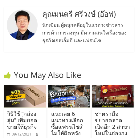
รน
คุณมนตรี ศรีวงษ์ (อ๊อฟ)
ไชส์,
ศูนย์
นักเขียน ผู้คลุกคลีอยู่ในแวดวงข่าวสาร
รวม
การค้า การลงทุน มีความสนใจเรื่องของ
แฟ
ธุรกิจเอสเอ็มอี และแฟรนไช
รน
ไชส์
พร้อม
ทำเล
สำหรับ
You May Also Like
เปิด
ร้าน
ปรึกษา
ฟรี,
บริการ
วิธีใช้ “กล่อง
แนะเลย 6
ชาตรามือ
พัฒนา
สุ่ม” เพิ่มยอด
แนวทางเลือก
ขยายตลาด
ระบบ
ขายให้ธุรกิจ
ซื้อแฟรนไชส์
เปิดอีก 2 สาขา
แฟ
ไม่ให้ผิดหวัง
ใหม่ในฮ่องกง
09/12/2021