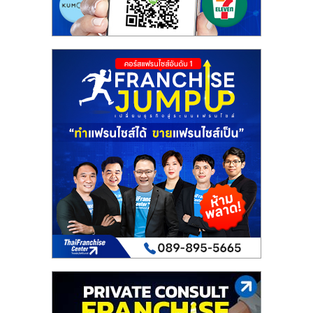
ไทย,
SMEs,
แฟ
รน
ไชส์,
ที่
ปรึกษา
แฟ
รน
ไชส์,
รวม
แฟ
รน
ไชส์
ขาย
แฟ
รน
ไชส์
แฟ