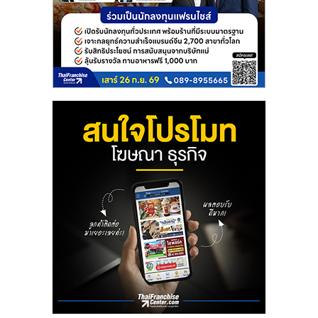
ศูนย์
รวม
แฟ
รน
ไชส์
พร้อม
ทำเล
สำหรับ