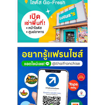
รน
ไชส์"
"ศูนย์
รวม
ข้อมูล
ธุรกิจ
SME
แห่ง
ประเทศไทย,
ThaiSMEsCenter,
รวม
ธุรกิจ
เอ
ส
เอ็
มอี