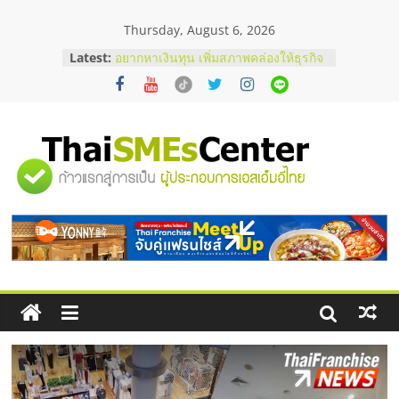
Skip
Thursday, August 6, 2026
to
content
Latest:
อยากหาเงินทุน เพิ่มสภาพคล่องให้ธุรกิจ
เริ่มยังไงให้ผ่านฉลุย
สัมมนาออนไลน์ โอกาสบริหารสถานี
บริการน้ำมัน Shell
สัมมนาลงทุน แฟรนไชส์ยอนนี่
ThaiFranchise Meet Up จับคู่แฟรน
"ศูนย์
ไชส์ ครั้งที่ 8
ร้านเครื่องเสียงคุณภาพสูง พร้อม
โซลูชันระบบภาพและเสียง
รวม
บริษัท Cybersecurity ในไทยที่ไหนดี?
วิธีเลือกผู้ให้บริการให้คุ้มค่าและตอบ
โจทย์ธุรกิจ
ข้อมูล
ธุรกิจ
SME