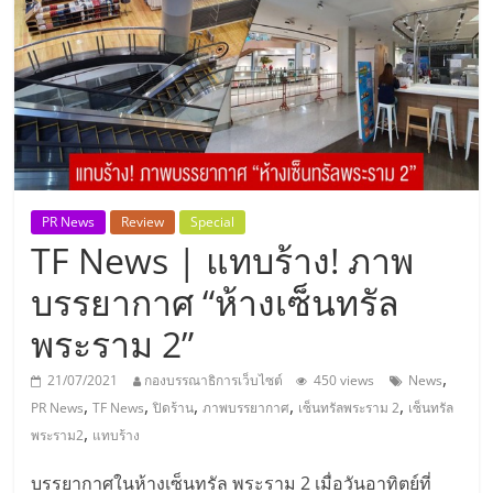
แห่ง
ประเทศไทย,
ThaiSMEsCenter,
รวม
PR News
Review
Special
TF News | แทบร้าง! ภาพ
ธุรกิจ
บรรยากาศ “ห้างเซ็นทรัล
เอ
พระราม 2”
ส
,
21/07/2021
กองบรรณาธิการเว็บไซต์
450 views
News
,
,
,
,
,
PR News
TF News
ปิดร้าน
ภาพบรรยากาศ
เซ็นทรัลพระราม 2
เซ็นทรัล
เอ็
,
พระราม2
แทบร้าง
บรรยากาศในห้างเซ็นทรัล พระราม 2 เมื่อวันอาทิตย์ที่