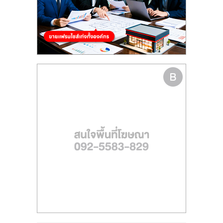
รน
ไชส์,
ศูนย์
รวม
แฟ
รน
ไชส์
พร้อม
ทำเล
สำหรับ
เปิด
ร้าน
ปรึกษา
ฟรี,
บริการ
พัฒนา
ระบบ
แฟ