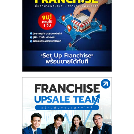
รน
ไชส์
ขาย
หน้า
บ้าน
ลงทุน
น้อย
คืน
ทุน
ไว,
ที่
ปรึกษา
การ
ลงทุน
และ
ขยาย
สา
ขา
แฟ