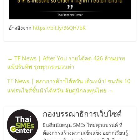
แฟ
รน
อ้างอิงจาก
https://bit.ly/36QH7bK
ไชส์,
รวม
←
TF News | After You รายได้ลด 426 ล้านบาท
แฟ
แม้ปรับทัพ รุกทุกกระบวนท่า
TF News | สภาการค้าฯไต้หวัน เดินหน้า! ขนทัพ 10
รน
→
แฟรนไชส์ชั้นนำไต้หวัน จับคู่นักลงทุนไทย
ไชส์
กองบรรณาธิการเว็บไซต์
ขาย
ยินดีสนับสนุน SMEs ไทยทุกแบรนด์ ที่
ต้องการสร้างความเข้มแข็ง อยากเรียนรู้