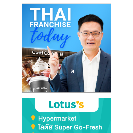
เปิด
ร้าน
ปรึกษา
ฟรี,
บริการ
พัฒนา
ระบบ
แฟ