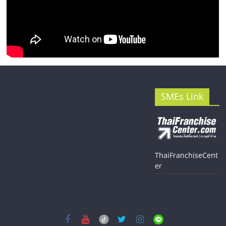
SMEs Link
ThaiFranchiseCent
er