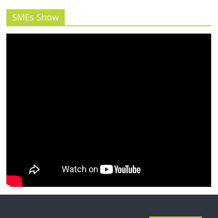
รน
ไชส์"
SMEs Show