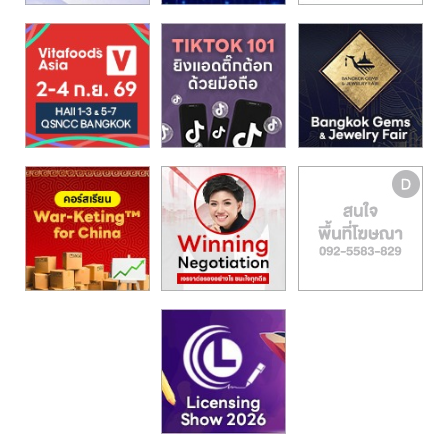
รน
ไชส์,
ศูนย์
รวม
แฟ
รน
ไชส์
พร้อม
ทำเล
สำหรับ
เปิด
ร้าน
ปรึกษา
ฟรี,
บริการ
พัฒนา
ระบบ
แฟ