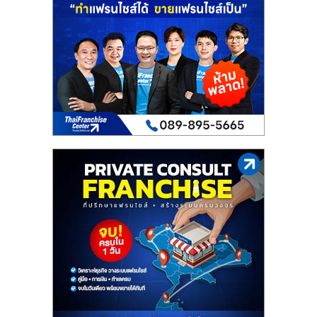
เปิด
ร้าน
ปรึกษา
ฟรี,
บริการ
พัฒนา
ระบบ
แฟ