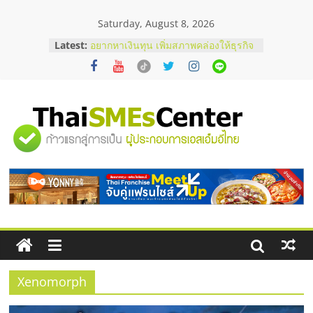
Skip
Saturday, August 8, 2026
to
บริษัท Cybersecurity ในไทยที่ไหนดี?
content
Latest:
วิธีเลือกผู้ให้บริการให้คุ้มค่าและตอบ
โจทย์ธุรกิจ
อยากหาเงินทุน เพิ่มสภาพคล่องให้ธุรกิจ
เริ่มยังไงให้ผ่านฉลุย
สัมมนาออนไลน์ โอกาสบริหารสถานี
บริการน้ำมัน Shell
"ศูนย์
สัมมนาลงทุน แฟรนไชส์ยอนนี่
ThaiFranchise Meet Up จับคู่แฟรน
ไชส์ ครั้งที่ 8
รวม
ร้านเครื่องเสียงคุณภาพสูง พร้อม
โซลูชันระบบภาพและเสียง
ข้อมูล
ธุรกิจ
SME
Xenomorph