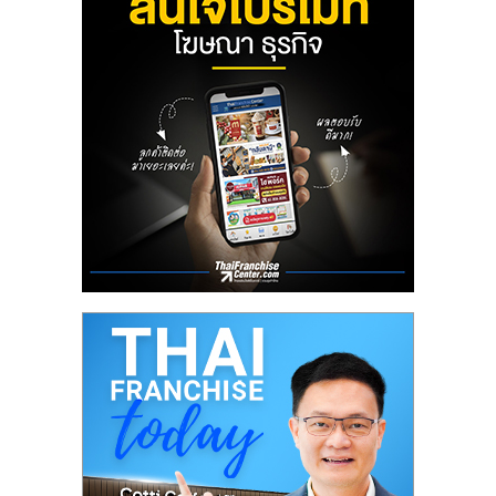
ลงทุน
น้อย
คืน
ทุน
ไว,
ที่
ปรึกษา
การ