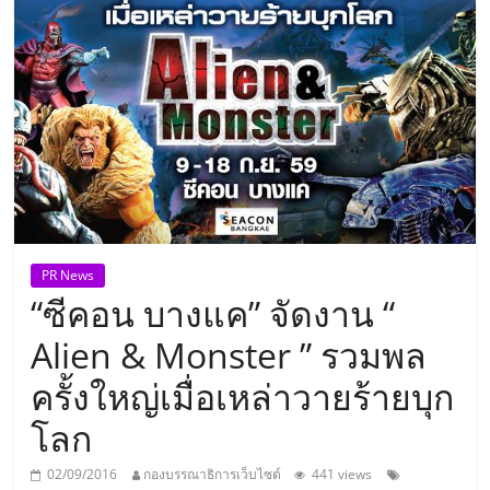
แห่ง
ประเทศไทย,
ThaiSMEsCenter,
รวม
ธุรกิจ
PR News
“ซีคอน บางแค” จัดงาน “
เอ
Alien & Monster ” รวมพล
ส
ครั้งใหญ่เมื่อเหล่าวายร้ายบุก
โลก
เอ็
02/09/2016
กองบรรณาธิการเว็บไซต์
441 views