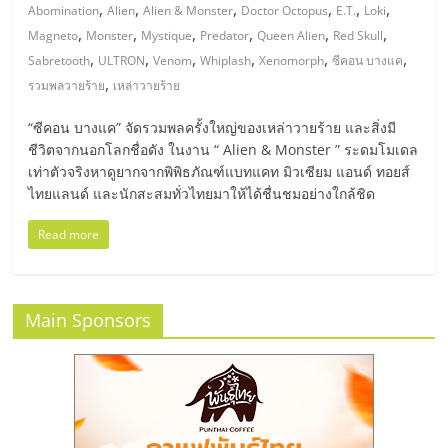
มอี
,
,
,
,
,
,
Abomination
Alien
Alien & Monster
Doctor Octopus
E.T.
Loki
,
,
,
,
,
,
Magneto
Monster
Mystique
Predator
Queen Alien
Red Skull
ไทย,
,
,
,
,
,
,
Sabretooth
ULTRON
Venom
Whiplash
Xenomorph
ซีคอน บางแค
,
รวมพลวายร้าย
เหล่าวายร้าย
SMEs,
“ซีคอน บางแค” จัดรวมพลครั้งใหญ่ของเหล่าวายร้าย และสิ่งมี
ชีวิตจากนอกโลกชื่อดัง ในงาน “ Alien & Monster ” ระดมโมเดล
แฟ
เท่าตัวจริงหาดูยากจากพิพิธภัณฑ์แบทแคท มิวเซียม แอนด์ ทอยส์
ไทยแลนด์ และนักสะสมทั่วไทยมาให้ได้ชื่นชมอย่างใกล้ชิด
รน
Read more
ไชส์,
Main Sponsors
ที่
ปรึกษา