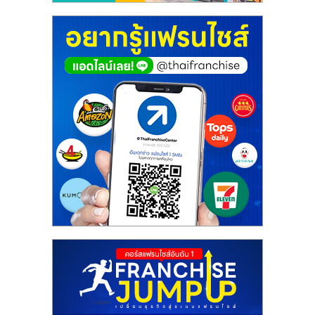
ศูนย์
รวม
แฟ
รน
ไชส์
พร้อม
ทำเล
สำหรับ