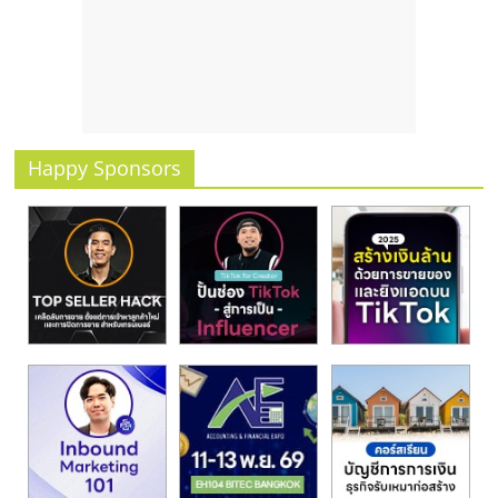
รน
ไชส์
ขาย
หน้า
บ้าน
ลงทุน
Happy Sponsors
น้อย
คืน
ทุน
ไว,
ที่
ปรึกษา
การ
ลงทุน
และ
ขยาย
สา
ขา
แฟ