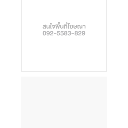
ไทย,
SMEs,
แฟ
รน
ไชส์,
ที่
ปรึกษา
แฟ
รน
ไชส์,
รวม
แฟ
รน
ไชส์
ขาย
แฟ
รน
ไชส์
แฟ