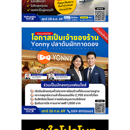
แฟ
รน
ไชส์
แฟ
รน
ไชส์
ขาย
หน้า
บ้าน