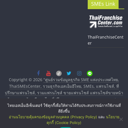
SMEs Link
ThaiFranchiseCent
er
Copyright © 2026
"ศูนย์รวมข้อมูลธุรกิจ SME แห่งประเทศไทย,
ThaiSMEsCenter, รวมธุรกิจเอสเอ็มอีไทย, SMEs, แฟรนไชส์, ที่
ปรึกษาแฟรนไชส์, รวมแฟรนไชส์ ขายแฟรนไชส์ แฟรนไชส์ขายหน้า
บ้าน ลงทุนน้อย คืนทุนไว, ที่ปรึกษาการลงทุนและขยายสาขาแฟรน
ไทยเอสเอ็มอีเซ็นเตอร์ ใช้คุกกี้เพื่อให้ท่านได้รับประสบการณ์การใช้งานที่
ไชส์, ศูนย์รวมแฟรนไชส์ พร้อมทำเลสำหรับเปิดร้าน ปรึกษาฟรี,
ดียิ่งขึ้น
บริการพัฒนาระบบแฟรนไชส์"
. All rights reserved.
อ่านนโยบายคุ้มครองข้อมูลส่วนบุคคล (Privacy Policy)
และ
นโยบาย
คุกกี้ (Cookie Policy)