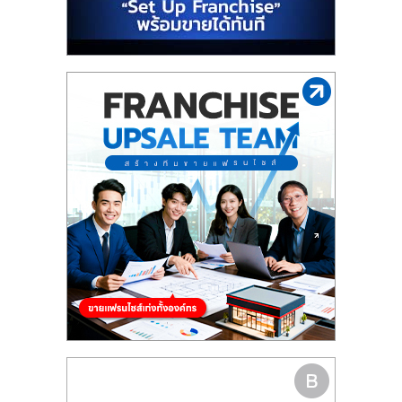
รน
ไชส์"
"ศูนย์
รวม
ข้อมูล
ธุรกิจ
SME
แห่ง
ประเทศไทย,
ThaiSMEsCenter,
รวม
ธุรกิจ
เอ
ส
เอ็
มอี