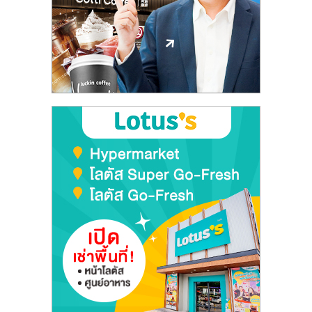
ลงทุน
และ
ขยาย
สา
ขา
แฟ
รน
ไชส์,