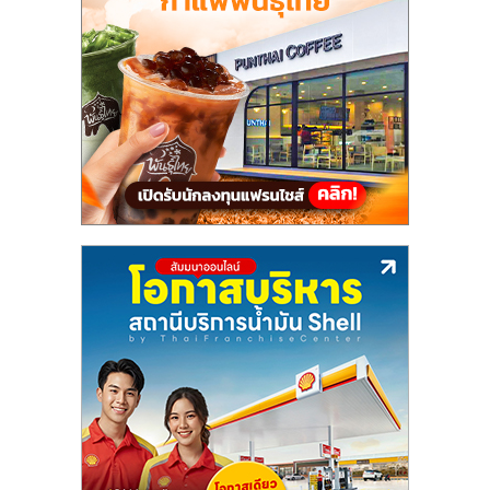
แฟ
รน
ไชส์,
รวม
แฟ
รน
ไชส์
ขาย