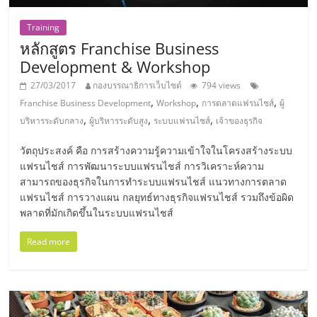
ไทย,
SMEs,
Training
แฟ
หลักสูตร Franchise Business
รน
Development & Workshop
ไชส์,
ที่
27/03/2017
กองบรรณาธิการเว็บไซต์
794 views
,
,
,
ปรึกษา
Franchise Business Development
Workshop
การตลาดแฟรนไชส์
ผู้
,
,
,
แฟ
บริหารระดับกลาง
ผู้บริหารระดับสูง
ระบบแฟรนไชส์
เจ้าของธุรกิจ
รน
วัตถุประสงค์ คือ การสร้างความรู้ความเข้าใจในโครงสร้างระบบ
ไชส์,
แฟรนไชส์ การพัฒนาระบบแฟรนไชส์ การวิเคราะห์ความ
รวม
สามารถของธุรกิจในการทำระบบแฟรนไชส์ แนวทางการตลาด
แฟ
แฟรนไชส์ การวางแผน กลยุทธ์ทางธุรกิจแฟรนไชส์ รวมถึงข้อผิด
รน
พลาดที่มักเกิดขึ้นในระบบแฟรนไชส์
ไชส์
ขาย
Read more
แฟ
รน
ไชส์
แฟ