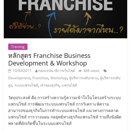
ศูนย์
รวม
แฟ
Training
รน
หลักสูตร Franchise Business
Development & Workshop
ไชส์
10/04/2017
กองบรรณาธิการเว็บไซต์
488 views
,
,
,
,
Development
Franchise
Workshop
ผู้บริหารระดับกลาง
ผู้บริหารระดับ
พร้อม
,
,
,
สูง
ระบบแฟรนไชส์
เจ้าของธุรกิจ
แฟรนไชส์
วัตถุประสงค์ คือ การสร้างความรู้ความเข้าใจในโครงสร้างระบบ
ทำเล
แฟรนไชส์ การพัฒนาระบบแฟรนไชส์ การวิเคราะห์ความ
สามารถของธุรกิจในการทำระบบแฟรนไชส์ แนวทางการตลาด
สำหรับ
แฟรนไชส์ การวางแผน กลยุทธ์ทางธุรกิจแฟรนไชส์ รวมถึงข้อผิด
พลาดที่มักเกิดขึ้นในระบบแฟรนไชส์