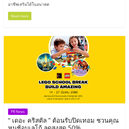
อาชีพเสริมได้ในอนาคต
รน
ไชส์,
Read more
ศูนย์
รวม
แฟ
รน
ไชส์
พร้อม
ทำเล
สำหรับ
เปิด
ร้าน
ปรึกษา
ฟรี,
บริการ
พัฒนา
PR News
ระบบ
“ เดอะ คริสตัล ” ต้อนรับปิดเทอม ชวนคุณ
แฟ
หนูช้อบเลโก้ ลดสูงสุด 50%