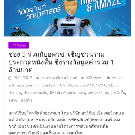
แฟ
รน
ไชส์
แฟ
PR News
ช่อง 5 ร่วมกับอพวช. เชิญชวนร่วม
ประกวดหนังสั้น ชิงรางวัลมูลค่ารวม 1
รน
ล้านบาท
ไชส์
19/04/2017
กองบรรณาธิการเว็บไซต์
422 views
Amuse
,
,
,
,
,
& Amaze Short Film Contest
TGN
Workshop
การประกวด
ช่อง 5
,
,
,
,
,
,
ประกวด
ประกวดหนังสั้น
พิพิธภัณฑ์วิทยาศาสตร์
มหัศจรรย์
สนุก
หนังสั้น
ขาย
,
อพวช.
อาร์ทีเอ
หน้า
สถานีวิทยุโทรทัศน์กองทัพบก โดย บริษัท อาร์ทีเอ เอ็นเตอร์เทนเม
นท์ จำกัด (มหาชน)ร่วมกับ องค์การพิพิธภัณฑ์วิทยาศาสตร์แห่ง
ชาติ (อพวช.) ดำเนินงานตามโครงการพลังนักศึกษาเพื่อ
บ้าน
พัฒนาการเรียนรู้ของเด็กและเยาวชนไทย