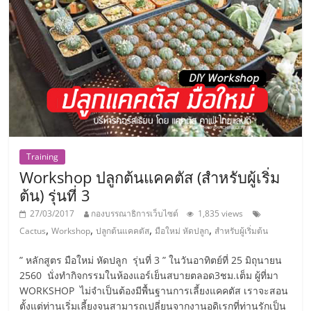
รน
ไชส์
ขาย
หน้า
บ้าน
ลงทุน
น้อย
คืน
ทุน
ไว,
Training
ที่
Workshop ปลูกต้นแคคตัส (สำหรับผู้เริ่ม
ปรึกษา
ต้น) รุ่นที่ 3
การ
27/03/2017
กองบรรณาธิการเว็บไซต์
1,835 views
ลงทุน
,
,
,
,
Cactus
Workshop
ปลูกต้นแคคตัส
มือใหม่ หัดปลูก
สำหรับผู้เริ่มต้น
และ
ขยาย
” หลักสูตร มือใหม่ หัดปลูก รุ่นที่ 3 ” ในวันอาทิตย์ที่ 25 มิถุนายน
สา
2560 นั่งทำกิจกรรมในห้องแอร์เย็นสบายตลอด3ชม.เต็ม ผู้ที่มา
ขา
WORKSHOP ไม่จำเป็นต้องมีพื้นฐานการเลี้ยงแคคตัส เราจะสอน
แฟ
ตั้งแต่ท่านเริ่มเลี้ยงจนสามารถเปลี่ยนจากงานอดิเรกที่ท่านรักเป็น