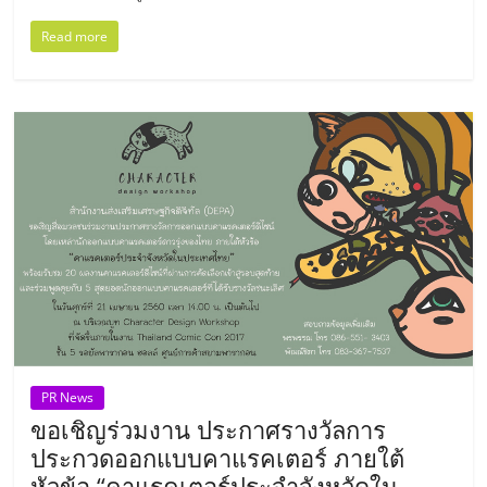
ลงทุน
Read more
น้อย
คืน
ทุน
ไว,
ที่
ปรึกษา
PR News
ขอเชิญร่วมงาน ประกาศรางวัลการ
การ
ประกวดออกแบบคาแรคเตอร์ ภายใต้
หัวข้อ “คาแรคเตอร์ประจำจังหวัดใน