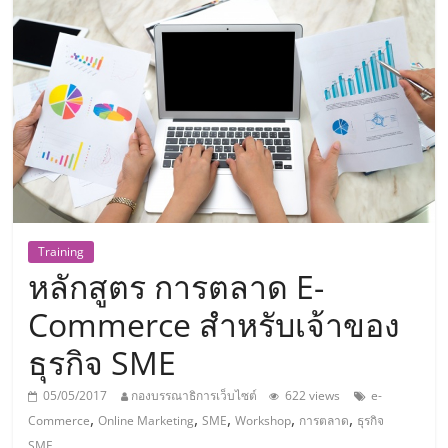
แห่ง
ประเทศไทย,
ThaiSMEsCenter,
รวม
ธุรกิจ
Training
หลักสูตร การตลาด E-
เอ
Commerce สำหรับเจ้าของ
ส
ธุรกิจ SME
เอ็
05/05/2017
กองบรรณาธิการเว็บไซต์
622 views
e-
,
,
,
,
,
Commerce
Online Marketing
SME
Workshop
การตลาด
ธุรกิจ
SME