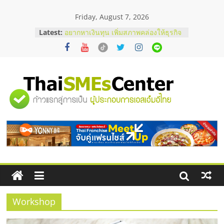
Skip
Friday, August 7, 2026
to
บริษัท Cybersecurity ในไทยที่ไหนดี?
content
Latest:
วิธีเลือกผู้ให้บริการให้คุ้มค่าและตอบ
โจทย์ธุรกิจ
อยากหาเงินทุน เพิ่มสภาพคล่องให้ธุรกิจ
เริ่มยังไงให้ผ่านฉลุย
สัมมนาออนไลน์ โอกาสบริหารสถานี
บริการน้ำมัน Shell
"ศูนย์
สัมมนาลงทุน แฟรนไชส์ยอนนี่
ThaiFranchise Meet Up จับคู่แฟรน
ไชส์ ครั้งที่ 8
รวม
ร้านเครื่องเสียงคุณภาพสูง พร้อม
โซลูชันระบบภาพและเสียง
ข้อมูล
ธุรกิจ
SME
Workshop