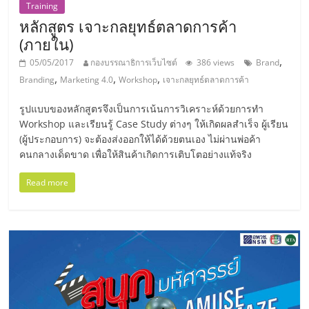
แฟ
Training
หลักสูตร เจาะกลยุทธ์ตลาดการค้า
รน
(ภายใน)
,
05/05/2017
กองบรรณาธิการเว็บไซต์
386 views
Brand
ไชส์,
,
,
,
Branding
Marketing 4.0
Workshop
เจาะกลยุทธ์ตลาดการค้า
รวม
รูปแบบของหลักสูตรจึงเป็นการเน้นการวิเคราะห์ด้วยการทำ
Workshop และเรียนรู้ Case Study ต่างๆ ให้เกิดผลสำเร็จ ผู้เรียน
(ผู้ประกอบการ) จะต้องส่งออกให้ได้ด้วยตนเอง ไม่ผ่านพ่อค้า
แฟ
คนกลางเด็ดขาด เพื่อให้สินค้าเกิดการเติบโตอย่างแท้จริง
รน
Read more
ไชส์
ขาย