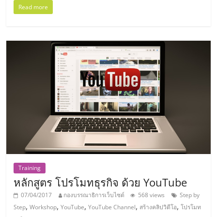
เปิด
Read more
ร้าน
ปรึกษา
ฟรี,
บริการ
พัฒนา
ระบบ
Training
หลักสูตร โปรโมทธุรกิจ ด้วย YouTube
แฟ
07/04/2017
กองบรรณาธิการเว็บไซต์
568 views
Step by
,
,
,
,
,
Step
Workshop
YouTube
YouTube Channel
สร้างคลิปวิดีโอ
โปรโมท