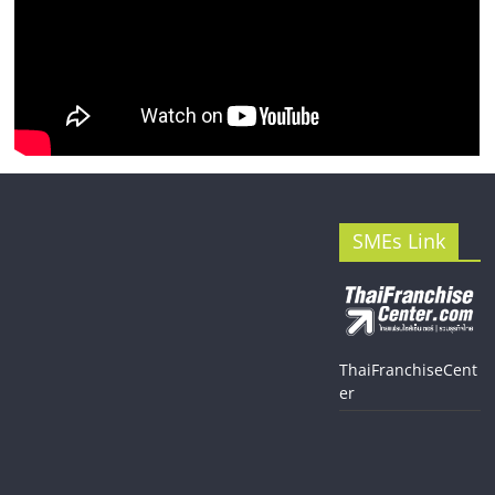
SMEs Link
ThaiFranchiseCent
er