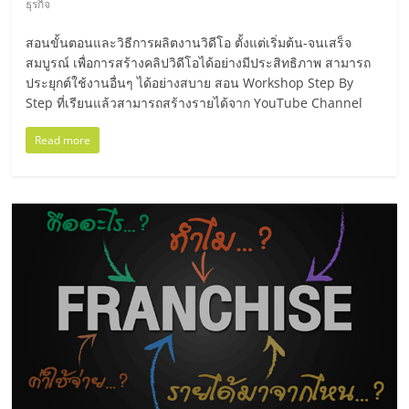
รน
ธุรกิจ
สอนขั้นตอนและวิธีการผลิตงานวิดีโอ ตั้งแต่เริ่มต้น-จนเสร็จ
ไชส์"
สมบูรณ์ เพื่อการสร้างคลิปวิดีโอได้อย่างมีประสิทธิภาพ สามารถ
ประยุกต์ใช้งานอื่นๆ ได้อย่างสบาย สอน Workshop Step By
"ศูนย์
Step ที่เรียนแล้วสามารถสร้างรายได้จาก YouTube Channel
รวม
Read more
ข้อมูล
ธุรกิจ
SME
แห่ง
ประเทศไทย,
ThaiSMEsCenter,
รวม
ธุรกิจ
เอ
ส
เอ็
มอี