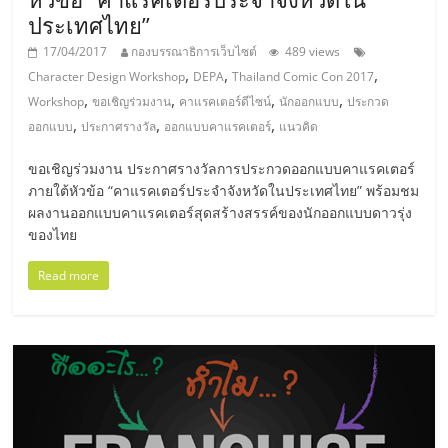
ประเทศไทย”
ลงทุน
17/04/2017
กองบรรณาธิการเว็บไซต์
489 views
,
,
,
และ
Character Design Workshop
DEPA
Thailand Comic Con 2017
,
,
,
,
Workshop
ขอเชิญร่วมงาน
คาแรคเตอร์ดีไซน์
นักออกแบบ
ประกวด
,
,
,
ออกแบบ
ประกาศรางวัล
ออกแบบคาแรคเตอร์
แนวคิด
ขยาย
ขอเชิญร่วมงาน ประกาศรางวัลการประกวดออกแบบคาแรคเตอร์
สา
ภายใต้หัวข้อ “คาแรคเตอร์ประจำจังหวัดในประเทศไทย” พร้อมชม
ผลงานออกแบบคาแรคเตอร์สุดสร้างสรรค์ของนักออกแบบดาวรุ่ง
ของไทย
ขา
Read more
แฟ
รน
ไชส์,