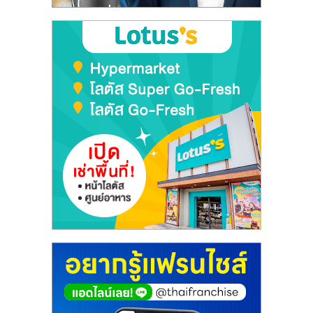
ลงทุน
และ
ขยาย
สา
ขา
แฟ
รน
ไชส์,