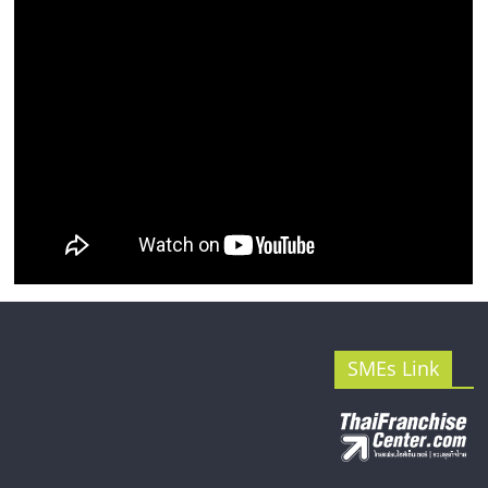
รน
ไชส์"
SMEs Link