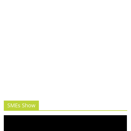
รน
ไชส์,
ศูนย์
รวม
แฟ
รน
ไชส์
พร้อม
ทำเล
สำหรับ
เปิด
ร้าน
ปรึกษา
ฟรี,
บริการ
SMEs Show
พัฒนา
ระบบ
แฟ