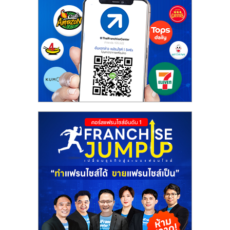
ศูนย์
รวม
แฟ
รน
ไชส์
พร้อม
ทำเล
สำหรับ