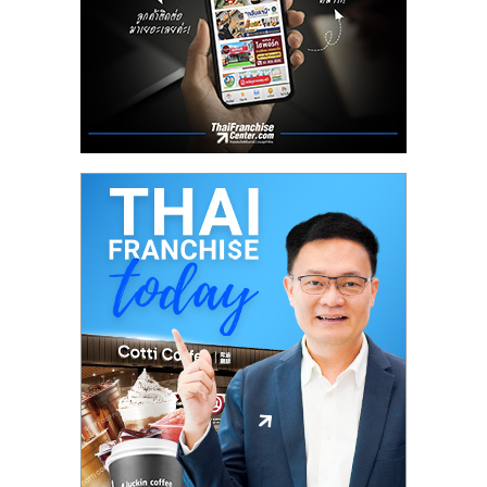
ลงทุน
น้อย
คืน
ทุน
ไว,
ที่
ปรึกษา
การ