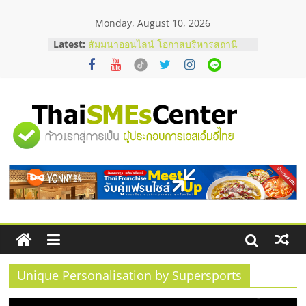
Skip
Monday, August 10, 2026
to
content
อยากหาเงินทุน เพิ่มสภาพคล่องให้ธุรกิจ
Latest:
เริ่มยังไงให้ผ่านฉลุย
สัมมนาออนไลน์ โอกาสบริหารสถานี
บริการน้ำมัน Shell
คู่มือผู้ซื้อ เลือกเว็บปั้มไลค์อย่างไรให้
เหมาะกับเป้าหมายของธุรกิจ
"ศูนย์
เว็บปั้มวิวช่วยธุรกิจออนไลน์ได้จริงหรือ
วิเคราะห์ข้อดีและข้อควรพิจารณา
FAQ รวมคำถามยอดฮิตเกี่ยวกับการ
รวม
ปั้มฟอลติ๊กตอกที่เจ้าของธุรกิจควรรู้
ข้อมูล
ธุรกิจ
SME
Unique Personalisation by Supersports