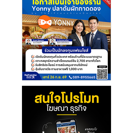
แฟ
รน
ไชส์
แฟ
รน
ไชส์
ขาย
หน้า
บ้าน