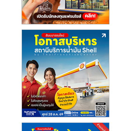
แฟ
รน
ไชส์,
รวม
แฟ
รน
ไชส์
ขาย