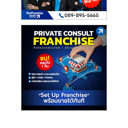
เปิด
ร้าน
ปรึกษา
ฟรี,
บริการ
พัฒนา
ระบบ
แฟ