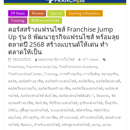
PR News
Review
Special
Starting a Business
Training
ที่ปรึกษาแฟรนไชส์
คอร์สสร้างแฟรนไชส์ Franchise Jump
Up รุ่น 8 พัฒนาธุรกิจแฟรนไชส์ พร้อมลุย
ตลาดปี 2568 สร้างแบรนด์ให้เด่น ทำ
ตลาดให้เป็น
28/02/2025
กองบรรณาธิการเว็บไซต์
411 views
,
,
,
Franchise
Franchise Jump Up
ThaiFranchise Academy
,
,
,
,
,
ThaiFranchiseCenter
Training
การสร้างธุรกิจ
การเริ่มต้น
ขยายธุรกิจ
,
,
,
,
,
คอร์ส
คอร์สสร้างอาชีพ
คอร์สสร้างแฟรนไชส์
คอร์สเรียน
คอร์สเรียนขายดี
,
,
,
คอร์สเรียนน่าสนใจ
คอร์สเรียนสร้างอาชีพ
คอร์สเรียนแฟรนไชส์
คอร์สแฟ
,
,
,
,
รนไชส์
คอร์สแฟรนไชส์ จัมป์ อัพ
คอร์สแฟรนไชส์อันดับ 1
จัดอบรม
จัด
,
,
,
,
อบรมสร้างอาชีพ
จัมป์ อัพ
ที่ปรึกษาแฟรนไชส์
ธุรกิจแฟรนไชส์
ปั้นธุรกิจ
,
,
,
,
SMEs
ปูพื้นฐานแฟรนไชส์
ระบบแฟรนไชส์
สมัครเรียน
สมัครเรียน
,
,
,
,
,
ออนไลน์
สร้างธุรกิจ
สร้างอาชีพ
สร้างแบรนด์
สร้างแฟรนไชส์
สอนทำแฟ
,
,
,
,
,
รนไชส์
สัมมนา
สำหรับแฟรนไชส์
หลักสูตรแฟรนไชส์
อบรม
อบรม-