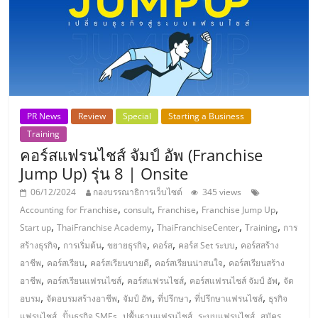
PR News
Review
Special
Starting a Business
Training
คอร์สแฟรนไชส์ จัมป์ อัพ (Franchise
Jump Up) รุ่น 8 | Onsite
06/12/2024
กองบรรณาธิการเว็บไซต์
345 views
,
,
,
,
Accounting for Franchise
consult
Franchise
Franchise Jump Up
,
,
,
,
Start up
ThaiFranchise Academy
ThaiFranchiseCenter
Training
การ
,
,
,
,
,
สร้างธุรกิจ
การเริ่มต้น
ขยายธุรกิจ
คอร์ส
คอร์ส Set ระบบ
คอร์สสร้าง
,
,
,
,
อาชีพ
คอร์สเรียน
คอร์สเรียนขายดี
คอร์สเรียนน่าสนใจ
คอร์สเรียนสร้าง
,
,
,
,
อาชีพ
คอร์สเรียนแฟรนไชส์
คอร์สแฟรนไชส์
คอร์สแฟรนไชส์ จัมป์ อัพ
จัด
,
,
,
,
,
อบรม
จัดอบรมสร้างอาชีพ
จัมป์ อัพ
ที่ปรึกษา
ที่ปรึกษาแฟรนไชส์
ธุรกิจ
,
,
,
,
แฟรนไชส์
ปั้นธุรกิจ SMEs
ปูพื้นฐานแฟรนไชส์
ระบบแฟรนไชส์
สมัคร