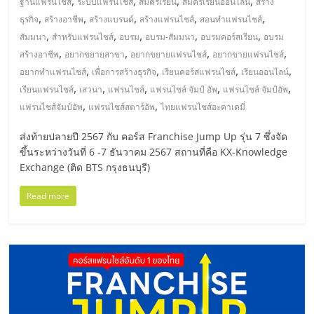
,
,
,
,
ฐานแฟรนไชส์
ระบบแฟรนไชส์
สมัครเรียน
สมัครเรียนออนไลน์
สร้าง
,
,
,
,
,
ธุรกิจ
สร้างอาชีพ
สร้างแบรนด์
สร้างแฟรนไชส์
สอนทำแฟรนไชส์
,
,
,
,
,
สัมมนา
สำหรับแฟรนไชส์
อบรม
อบรม-สัมมนา
อบรมคอร์สเรียน
อบรม
,
,
,
,
สร้างอาชีพ
อยากขยายสาขา
อยากขยายแฟรนไชส์
อยากขายแฟรนไชส์
,
,
,
,
อยากทำแฟรนไชส์
เพื่อการสร้างธุรกิจ
เรียนคอร์สแฟรนไชส์
เรียนออนไลน์
,
,
,
,
,
เรียนแฟรนไชส์
เสวนา
แฟรนไชส์
แฟรนไชส์ จัมป์ อัพ
แฟรนไชส์ จัมป์อัพ
,
,
แฟรนไชส์จัมป์อัพ
แฟรนไชส์สตาร์อัพ
ไทยแฟรนไชส์อะคาเดมี่
ส่งท้ายปลายปี 2567 กับ คอร์ส Franchise Jump Up รุ่น 7 ซึ่งจัด
ขึ้นระหว่างวันที่ 6 -7 ธันวาคม 2567 สถานที่คือ KX-Knowledge
Exchange (ติด BTS กรุงธนบุรี)
Read more