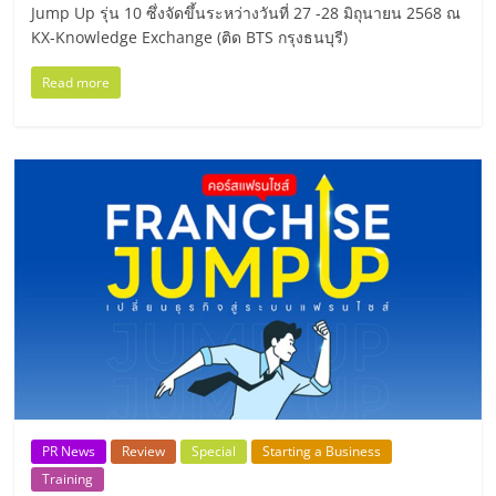
Jump Up รุ่น 10 ซึ่งจัดขึ้นระหว่างวันที่ 27 -28 มิถุนายน 2568 ณ
ศูนย์
KX-Knowledge Exchange (ติด BTS กรุงธนบุรี)
รวม
Read more
แฟ
รน
ไชส์
พร้อม
ทำเล
สำหรับ
PR News
Review
Special
Starting a Business
Training