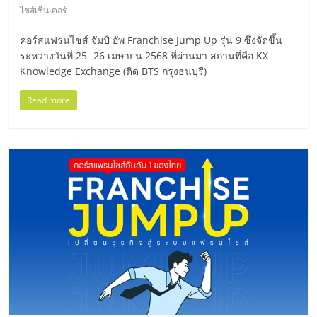
รน
ไชส์เซ็นเตอร์
ไชส์
ขาย
คอร์สแฟรนไชส์ จัมป์ อัพ Franchise Jump Up รุ่น 9 ซึ่งจัดขึ้น
ระหว่างวันที่ 25 -26 เมษายน 2568 ที่ผ่านมา สถานที่คือ KX-
หน้า
Knowledge Exchange (ติด BTS กรุงธนบุรี)
บ้าน
ลงทุน
Read more
น้อย
คืน
ทุน
ไว,
ที่
ปรึกษา
การ
ลงทุน
และ
ขยาย
สา
ขา
แฟ