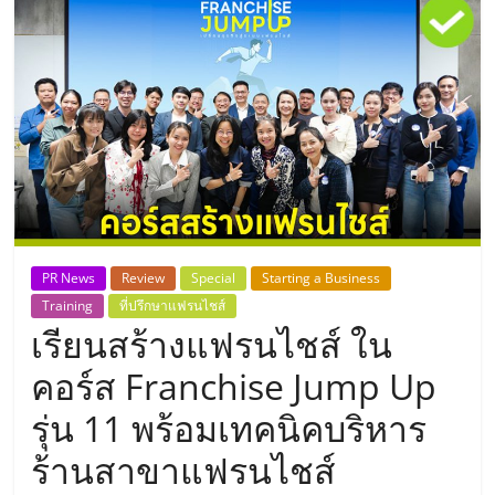
แห่ง
ประเทศไทย,
ThaiSMEsCenter,
รวม
ธุรกิจ
PR News
Review
Special
Starting a Business
Training
ที่ปรึกษาแฟรนไชส์
เอ
เรียนสร้างแฟรนไชส์ ใน
ส
คอร์ส Franchise Jump Up
รุ่น 11 พร้อมเทคนิคบริหาร
เอ็
ร้านสาขาแฟรนไชส์