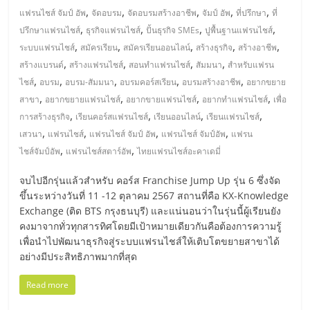
,
,
,
,
,
แฟรนไชส์ จัมป์ อัพ
จัดอบรม
จัดอบรมสร้างอาชีพ
จัมป์ อัพ
ที่ปรึกษา
ที่
,
,
,
,
ปรึกษาแฟรนไชส์
ธุรกิจแฟรนไชส์
ปั้นธุรกิจ SMEs
ปูพื้นฐานแฟรนไชส์
,
,
,
,
,
ระบบแฟรนไชส์
สมัครเรียน
สมัครเรียนออนไลน์
สร้างธุรกิจ
สร้างอาชีพ
,
,
,
,
สร้างแบรนด์
สร้างแฟรนไชส์
สอนทำแฟรนไชส์
สัมมนา
สำหรับแฟรน
,
,
,
,
,
ไชส์
อบรม
อบรม-สัมมนา
อบรมคอร์สเรียน
อบรมสร้างอาชีพ
อยากขยาย
,
,
,
,
สาขา
อยากขยายแฟรนไชส์
อยากขายแฟรนไชส์
อยากทำแฟรนไชส์
เพื่อ
,
,
,
,
การสร้างธุรกิจ
เรียนคอร์สแฟรนไชส์
เรียนออนไลน์
เรียนแฟรนไชส์
,
,
,
,
เสวนา
แฟรนไชส์
แฟรนไชส์ จัมป์ อัพ
แฟรนไชส์ จัมป์อัพ
แฟรน
,
,
ไชส์จัมป์อัพ
แฟรนไชส์สตาร์อัพ
ไทยแฟรนไชส์อะคาเดมี่
จบไปอีกรุ่นแล้วสำหรับ คอร์ส Franchise Jump Up รุ่น 6 ซึ่งจัด
ขึ้นระหว่างวันที่ 11 -12 ตุลาคม 2567 สถานที่คือ KX-Knowledge
Exchange (ติด BTS กรุงธนบุรี) และแน่นอนว่าในรุ่นนี้ผู้เรียนยัง
คงมาจากทั่วทุกสารทิศโดยมีเป้าหมายเดียวกันคือต้องการความรู้
เพื่อนำไปพัฒนาธุรกิจสู่ระบบแฟรนไชส์ให้เติบโตขยายสาขาได้
อย่างมีประสิทธิภาพมากที่สุด
Read more