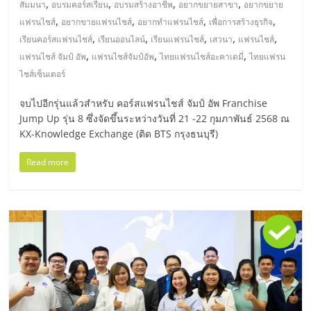
,
,
,
,
สัมมนา
อบรมคอร์สเรียน
อบรมสร้างอาชีพ
อยากขยายสาขา
อยากขยาย
,
,
,
,
แฟรนไชส์
อยากขายแฟรนไชส์
อยากทำแฟรนไชส์
เพื่อการสร้างธุรกิจ
,
,
,
,
,
เรียนคอร์สแฟรนไชส์
เรียนออนไลน์
เรียนแฟรนไชส์
เสวนา
แฟรนไชส์
,
,
,
แฟรนไชส์ จัมป์ อัพ
แฟรนไชส์จัมป์อัพ
ไทยแฟรนไชส์อะคาเดมี่
ไทยแฟรน
ไชส์เซ็นเตอร์
จบไปอีกรุ่นแล้วสำหรับ คอร์สแฟรนไชส์ จัมป์ อัพ Franchise
Jump Up รุ่น 8 ซึ่งจัดขึ้นระหว่างวันที่ 21 -22 กุมภาพันธ์ 2568 ณ
KX-Knowledge Exchange (ติด BTS กรุงธนบุรี)
Read more