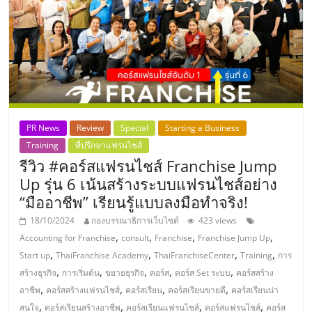
PR News
Review
Special
Starting a Business
Training
ที่ปรึกษาแฟรนไชส์
รีวิว #คอร์สแฟรนไชส์ Franchise Jump
Up รุ่น 6 เน้นสร้างระบบแฟรนไชส์อย่าง
“มืออาชีพ” เรียนรู้แบบลงมือทำจริง!
18/10/2024
กองบรรณาธิการเว็บไซต์
423 views
,
,
,
,
Accounting for Franchise
consult
Franchise
Franchise Jump Up
,
,
,
,
Start up
ThaiFranchise Academy
ThaiFranchiseCenter
Training
การ
,
,
,
,
,
สร้างธุรกิจ
การเริ่มต้น
ขยายธุรกิจ
คอร์ส
คอร์ส Set ระบบ
คอร์สสร้าง
,
,
,
,
อาชีพ
คอร์สสร้างแฟรนไชส์
คอร์สเรียน
คอร์สเรียนขายดี
คอร์สเรียนน่า
,
,
,
,
สนใจ
คอร์สเรียนสร้างอาชีพ
คอร์สเรียนแฟรนไชส์
คอร์สแฟรนไชส์
คอร์ส