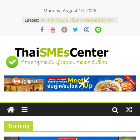
Skip
Monday, August 10, 2026
to
บริษัท Cybersecurity ในไทยที่ไหนดี?
content
Latest:
วิธีเลือกผู้ให้บริการให้คุ้มค่าและตอบ
โจทย์ธุรกิจ
อยากหาเงินทุน เพิ่มสภาพคล่องให้ธุรกิจ
เริ่มยังไงให้ผ่านฉลุย
สัมมนาออนไลน์ โอกาสบริหารสถานี
บริการน้ำมัน Shell
"ศูนย์
สัมมนาลงทุน แฟรนไชส์ยอนนี่
ThaiFranchise Meet Up จับคู่แฟรน
ไชส์ ครั้งที่ 8
รวม
ร้านเครื่องเสียงคุณภาพสูง พร้อม
โซลูชันระบบภาพและเสียง
ข้อมูล
ธุรกิจ
SME
Training