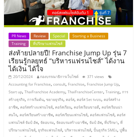
PR News
Review
Special
Starting a Business
Training
ที่ปรึกษาแฟรนไชส์
ส่งท้ายปลายปี! Franchise Jump Up รุ่น 7
เรียนรู้กลยุทธ์ “บริหารแฟรนไชส์” ได้งาน
ได้เงิน ได้ใจ
20/12/2024
กองบรรณาธิการเว็บไซต์
371 views
,
,
,
,
Accounting for Franchise
consult
Franchise
Franchise Jump Up
,
,
,
,
Start up
ThaiFranchise Academy
ThaiFranchiseCenter
Training
การ
,
,
,
,
,
สร้างธุรกิจ
การเริ่มต้น
ขยายธุรกิจ
คอร์ส
คอร์ส Set ระบบ
คอร์สสร้าง
,
,
,
,
อาชีพ
คอร์สสร้างแฟรนไชส์
คอร์สเรียน
คอร์สเรียนขายดี
คอร์สเรียนน่า
,
,
,
,
สนใจ
คอร์สเรียนสร้างอาชีพ
คอร์สเรียนแฟรนไชส์
คอร์สแฟรนไชส์
คอร์ส
,
,
,
,
,
แฟรนไชส์ จัมป์ อัพ
จัดอบรม
จัดอบรมสร้างอาชีพ
จัมป์ อัพ
ที่ปรึกษา
ที่
,
,
,
,
ปรึกษาแฟรนไชส์
ธุรกิจแฟรนไชส์
บริหารแฟรนไชส์
ปั้นธุรกิจ SMEs
ปูพื้น