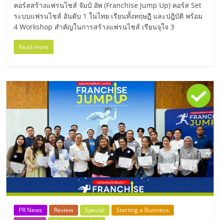
รน
คอร์สสร้างแฟรนไชส์ จัมป์ อัพ (Franchise Jump Up) คอร์ส Set
ระบบแฟรนไชส์ อันดับ 1 ในไทย เรียนทั้งทฤษฎี และปฎิบัติ พร้อม
ไชส์"
4 Workshop สำคัญในการสร้างแฟรนไชส์ เรียนจุใจ 3
Read more
"ศูนย์
รวม
ข้อมูล
ธุรกิจ
SME
แห่ง
ประเทศไทย,
ThaiSMEsCenter,
รวม
ธุรกิจ
เอ
ส
เอ็
มอี
PR News
Review
Special
Starting a Business