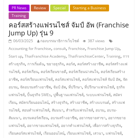
รน
PR News
Review
Special
Starting a Business
ไชส์,
Training
ศูนย์
คอร์สสร้างแฟรนไชส์ จัมป์ อัพ (Franchise
รวม
Jump Up) รุ่น 9
แฟ
06/03/2025
กองบรรณาธิการเว็บไซต์
387 views
รน
,
,
,
,
Accounting for Franchise
consult
Franchise
Franchise Jump Up
ไชส์
,
,
,
,
Start up
ThaiFranchise Academy
ThaiFranchiseCenter
Training
การ
พร้อม
,
,
,
,
,
ทำเล
สร้างธุรกิจ
การเริ่มต้น
ขยายธุรกิจ
คอร์ส
คอร์สสร้างอาชีพ
คอร์สสร้างแฟ
,
,
,
,
สำหรับ
รนไชส์
คอร์สเรียน
คอร์สเรียนขายดี
คอร์สเรียนน่าสนใจ
คอร์สเรียนสร้าง
,
,
,
,
เปิด
อาชีพ
คอร์สเรียนแฟรนไชส์
คอร์สแฟรนไชส์
คอร์สแฟรนไชส์ จัมป์ อัพ
จัด
,
,
,
,
,
ร้าน
อบรม
จัดอบรมสร้างอาชีพ
จัมป์ อัพ
ที่ปรึกษา
ที่ปรึกษาแฟรนไชส์
ธุรกิจ
ปรึกษา
,
,
,
,
แฟรนไชส์
ปั้นธุรกิจ SMEs
ปูพื้นฐานแฟรนไชส์
ระบบแฟรนไชส์
สมัคร
ฟรี,
,
,
,
,
,
เรียน
สมัครเรียนออนไลน์
สร้างธุรกิจ
สร้างอาชีพ
สร้างแบรนด์
สร้างแฟ
บริการ
,
,
,
,
,
รนไชส์
สอนทำแฟรนไชส์
สัมมนา
สำหรับแฟรนไชส์
อบรม
อบรม-
พัฒนา
,
,
,
,
สัมมนา
อบรมคอร์สเรียน
อบรมสร้างอาชีพ
อยากขยายสาขา
อยากขยาย
ระบบ
,
,
,
,
แฟรนไชส์
อยากขายแฟรนไชส์
อยากทำแฟรนไชส์
เพื่อการสร้างธุรกิจ
แฟ
,
,
,
,
,
เรียนคอร์สแฟรนไชส์
เรียนออนไลน์
เรียนแฟรนไชส์
เสวนา
แฟรนไชส์