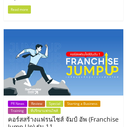
แฟ
Read more
รน
ไชส์,
รวม
แฟ
รน
ไชส์
PR News
Review
Special
Starting a Business
ขาย
Training
ที่ปรึกษาแฟรนไชส์
คอร์สสร้างแฟรนไชส์ จัมป์ อัพ (Franchise
Jump Up) รุ่น 11