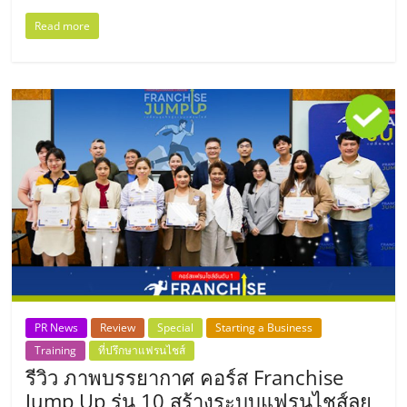
ลงทุน
Read more
น้อย
คืน
ทุน
ไว,
ที่
ปรึกษา
PR News
Review
Special
Starting a Business
Training
ที่ปรึกษาแฟรนไชส์
รีวิว ภาพบรรยากาศ คอร์ส Franchise
การ
Jump Up รุ่น 10 สร้างระบบแฟรนไชส์ลุย