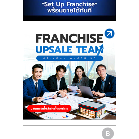
รน
ไชส์"
"ศูนย์
รวม
ข้อมูล
ธุรกิจ
SME
แห่ง
ประเทศไทย,
ThaiSMEsCenter,
รวม
ธุรกิจ
เอ
ส
เอ็
มอี