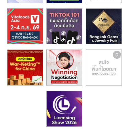
รน
ไชส์,
ศูนย์
รวม
แฟ
รน
ไชส์
พร้อม
ทำเล
สำหรับ
เปิด
ร้าน
ปรึกษา
ฟรี,
บริการ
พัฒนา
ระบบ
แฟ