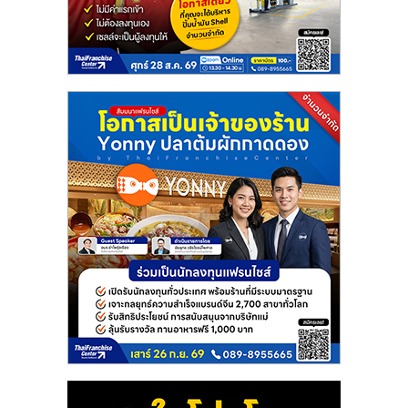
แฟ
รน
ไชส์
แฟ
รน
ไชส์
ขาย
หน้า
บ้าน