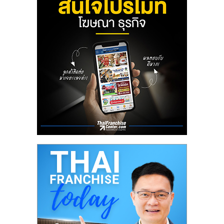
ลงทุน
น้อย
คืน
ทุน
ไว,
ที่
ปรึกษา
การ