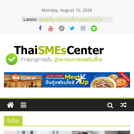
Skip
Monday, August 10, 2026
to
content
Latest:
คู่มือผู้ซื้อ เลือกเว็บปั้มไลค์อย่างไรให้
เหมาะกับเป้าหมายของธุรกิจ
เว็บปั้มวิวช่วยธุรกิจออนไลน์ได้จริงหรือ
วิเคราะห์ข้อดีและข้อควรพิจารณา
FAQ รวมคำถามยอดฮิตเกี่ยวกับการ
ปั้มฟอลติ๊กตอกที่เจ้าของธุรกิจควรรู้
"ศูนย์
อยากหาเงินทุน เพิ่มสภาพคล่องให้ธุรกิจ
เริ่มยังไงให้ผ่านฉลุย
สัมมนาออนไลน์ โอกาสบริหารสถานี
รวม
บริการน้ำมัน Shell
ข้อมูล
ธุรกิจ
SME
tidlo