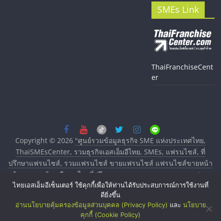
SMEs Link
ThaiFranchiseCent
er
Copyright © 2026
"ศูนย์รวมข้อมูลธุรกิจ SME แห่งประเทศไทย,
ThaiSMEsCenter, รวมธุรกิจเอสเอ็มอีไทย, SMEs, แฟรนไชส์, ที่
ปรึกษาแฟรนไชส์, รวมแฟรนไชส์ ขายแฟรนไชส์ แฟรนไชส์ขายหน้า
บ้าน ลงทุนน้อย คืนทุนไว, ที่ปรึกษาการลงทุนและขยายสาขาแฟรน
ไทยเอสเอ็มอีเซ็นเตอร์ ใช้คุกกี้เพื่อให้ท่านได้รับประสบการณ์การใช้งานที่
ไชส์, ศูนย์รวมแฟรนไชส์ พร้อมทำเลสำหรับเปิดร้าน ปรึกษาฟรี,
ดียิ่งขึ้น
บริการพัฒนาระบบแฟรนไชส์"
. All rights reserved.
อ่านนโยบายคุ้มครองข้อมูลส่วนบุคคล (Privacy Policy)
และ
นโยบาย
คุกกี้ (Cookie Policy)