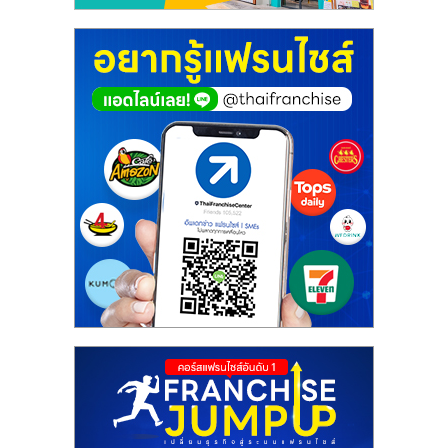
ศูนย์
รวม
แฟ
รน
ไชส์
พร้อม
ทำเล
สำหรับ