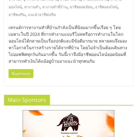
มอี
,
,
,
,
,
ออนไลน์
หางานทำ
หางานทำที่บ้าน
อาชีพยอดนิยม
อาชีพออนไลน์
,
อาชีพเสริม
แนะนำอาชีพเสริม
ไทย,
เทรนด์การหางานทำที่บ้านกำลังเป็นที่นิยมมากขึ้นเรื่อย ๆ โดย
SMEs,
เฉพาะในปี 2024 ที่การทำงานแบบรีโมทหรือการทำงานในโลก
ออนไลน์ได้กลายเป็นเรื่องปกติและมีข้อดีมากมาย หลายคนจึงมอง
หาโอกาสในการสร้างรายได้จากที่บ้าน โดยไม่จำเป็นต้องเดินทาง
แฟ
ไปออฟฟิศทุกวันกันมากขึ้น วันนี้เราจึงมีอาชีพออนไลน์ยอดนิยมที่
สามารถทำเงินได้แม้อยู่บ้านมาแนะนำทุกคนกัน
รน
Read more
ไชส์,
Main Sponsors
ที่
ปรึกษา