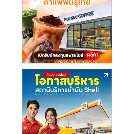
แฟ
รน
ไชส์,
รวม
แฟ
รน
ไชส์
ขาย