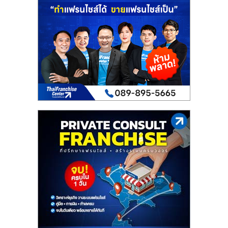
เปิด
ร้าน
ปรึกษา
ฟรี,
บริการ
พัฒนา
ระบบ
แฟ