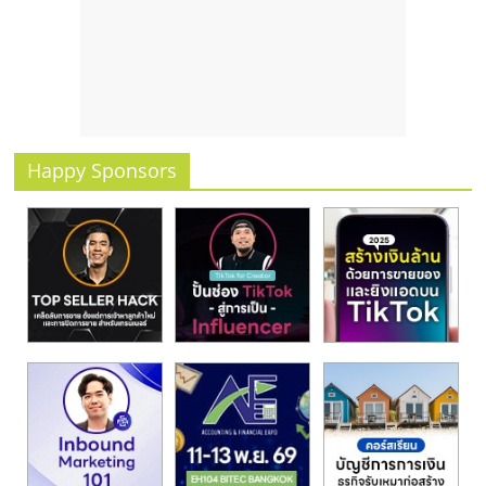
รน
ไชส์
ขาย
หน้า
บ้าน
ลงทุน
น้อย
Happy Sponsors
คืน
ทุน
ไว,
ที่
ปรึกษา
การ
ลงทุน
และ
ขยาย
สา
ขา
แฟ