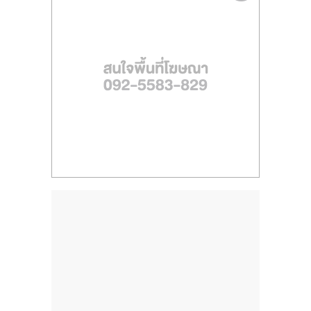
ไทย,
SMEs,
แฟ
รน
ไชส์,
ที่
ปรึกษา
แฟ
รน
ไชส์,
รวม
แฟ
รน
ไชส์
ขาย
แฟ
รน
ไชส์
แฟ