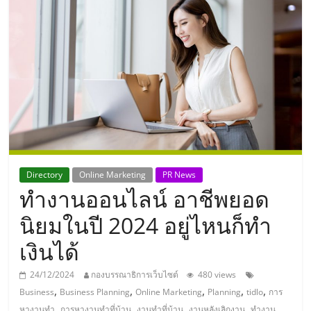
แห่ง
ประเทศไทย,
ThaiSMEsCenter,
รวม
ธุรกิจ
Directory
Online Marketing
PR News
ทำงานออนไลน์ อาชีพยอด
เอ
นิยมในปี 2024 อยู่ไหนก็ทำ
ส
เงินได้
เอ็
24/12/2024
กองบรรณาธิการเว็บไซต์
480 views
,
,
,
,
,
Business
Business Planning
Online Marketing
Planning
tidlo
การ
,
,
,
,
หางานทำ
การหางานทำที่บ้าน
งานทำที่บ้าน
งานหลังเลิกงาน
ทำงาน