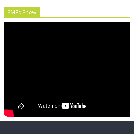
รน
ไชส์"
SMEs Show