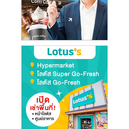
ลงทุน
และ
ขยาย
สา
ขา
แฟ
รน
ไชส์,