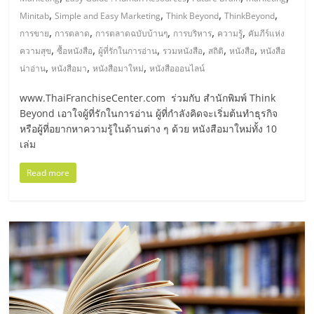
มอี
,
,
,
,
Minitab
Simple and Easy Marketing
Think Beyond
ThinkBeyond
,
,
,
,
,
การขาย
การตลาด
การตลาดฉบับบ้านๆ
การบริหาร
ความรู้
คัมภีร์แห่ง
ไทย,
,
,
,
,
,
,
ความสุข
ซื้อหนังสือ
ผู้ที่รักในการอ่าน
รวมหนังสือ
สถิติ
หนังสือ
หนังสือ
,
,
,
น่าอ่าน
หนังสือมา
หนังสือมาใหม่
หนังสือออนไลน์
SMEs,
www.ThaiFranchiseCenter.com ร่วมกับ สำนักพิมพ์ Think
Beyond เอาใจผู้ที่รักในการอ่าน ผู้ที่กำลังคิดจะเริ่มต้นทำธุรกิจ
แฟ
หรือผู้ที่อยากหาความรู้ในด้านต่าง ๆ ด้วย หนังสือมาใหม่ทั้ง 10
เล่ม
รน
Read more
ไชส์,
ที่
ปรึกษา