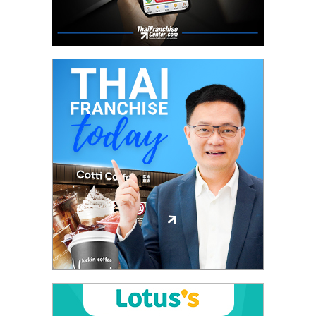
ศูนย์
รวม
แฟ
รน
ไชส์
พร้อม
ทำเล
สำหรับ