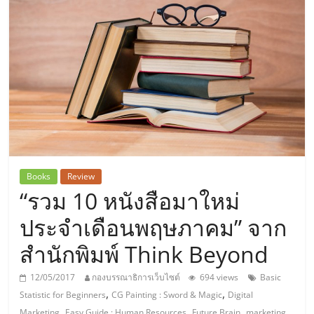
แห่ง
ประเทศไทย,
ThaiSMEsCenter,
รวม
ธุรกิจ
Books
Review
“รวม 10 หนังสือมาใหม่
เอ
ประจำเดือนพฤษภาคม” จาก
ส
สำนักพิมพ์ Think Beyond
เอ็
12/05/2017
กองบรรณาธิการเว็บไซต์
694 views
Basic
,
,
Statistic for Beginners
CG Painting : Sword & Magic
Digital
,
,
,
,
Marketing
Easy Guide : Human Resources
Future Brain
marketing