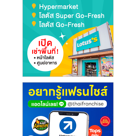
เปิด
ร้าน
ปรึกษา
ฟรี,
บริการ
พัฒนา
ระบบ
แฟ