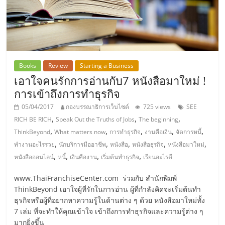
แฟ
รน
ไชส์,
Books
Review
Starting a Business
รวม
เอาใจคนรักการอ่านกับ7 หนังสือมาใหม่ !
การเข้าถึงการทำธุรกิจ
แฟ
05/04/2017
กองบรรณาธิการเว็บไซต์
725 views
SEE
,
,
,
RICH BE RICH
Speak Out the Truths of Jobs
The beginning
,
,
,
,
,
ThinkBeyond
What matters now
การทำธุรกิจ
งานคือเงิน
จัดการหนี้
รน
,
,
,
,
,
ทำงานอะไรรวย
นักบริการมืออาชีพ
หนังสือ
หนังสือธุรกิจ
หนังสือมาใหม่
,
,
,
,
หนังสือออนไลน์
หนี้
เงินคืองาน
เริ่มต้นทำธุรกิจ
เรียนอะไรดี
ไชส์
www.ThaiFranchiseCenter.com ร่วมกับ สำนักพิมพ์
ขาย
ThinkBeyond เอาใจผู้ที่รักในการอ่าน ผู้ที่กำลังคิดจะเริ่มต้นทำ
ธุรกิจหรือผู้ที่อยากหาความรู้ในด้านต่าง ๆ ด้วย หนังสือมาใหม่ทั้ง
7 เล่ม ที่จะทำให้คุณเข้าใจ เข้าถึงการทำธุรกิจและความรู้ต่าง ๆ
มากยิ่งขึ้น