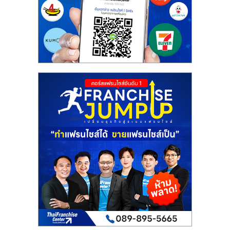
รน
ไชส์"
"ศูนย์
รวม
ข้อมูล
ธุรกิจ
SME
แห่ง
ประเทศไทย,
ThaiSMEsCenter,
รวม
ธุรกิจ
เอ
ส
เอ็
มอี