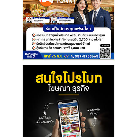
ลงทุน
และ
ขยาย
สา
ขา
แฟ
รน
ไชส์,