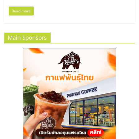
แฟ
รน
Read more
ไชส์
Main Sponsors
แฟ
รน
ไชส์
ขาย
หน้า
บ้าน