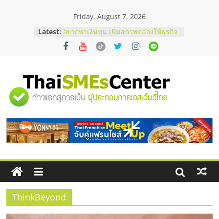
Skip
Friday, August 7, 2026
to
content
Latest:
อยากหาเงินทุน เพิ่มสภาพคล่องให้ธุรกิจ
เริ่มยังไงให้ผ่านฉลุย
สัมมนาออนไลน์ โอกาสบริหารสถานี
บริการน้ำมัน Shell
สัมมนาลงทุน แฟรนไชส์ยอนนี่
ThaiFranchise Meet Up จับคู่แฟรน
"ศูนย์
ไชส์ ครั้งที่ 8
ร้านเครื่องเสียงคุณภาพสูง พร้อม
โซลูชันระบบภาพและเสียง
รวม
บริษัท Cybersecurity ในไทยที่ไหนดี?
วิธีเลือกผู้ให้บริการให้คุ้มค่าและตอบ
โจทย์ธุรกิจ
ข้อมูล
ธุรกิจ
SME
ThinkBeyond