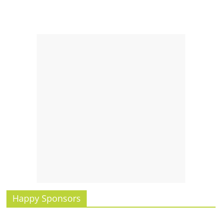
รน
ไชส์,
ศูนย์
รวม
แฟ
รน
ไชส์
พร้อม
ทำเล
สำหรับ
เปิด
ร้าน
ปรึกษา
ฟรี,
บริการ
พัฒนา
Happy Sponsors
ระบบ
แฟ