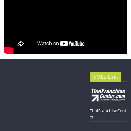
SMEs Link
ThaiFranchiseCent
er