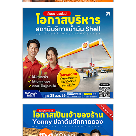
ลงทุน
น้อย
คืน
ทุน
ไว,
ที่
ปรึกษา
การ