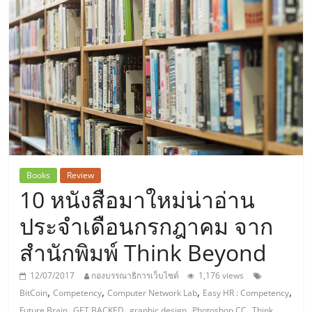
แห่ง
ประเทศไทย,
ThaiSMEsCenter,
รวม
ธุรกิจ
Books
Review
10 หนังสือมาใหม่น่าอ่าน
เอ
ประจำเดือนกรกฎาคม จาก
ส
สำนักพิมพ์ Think Beyond
เอ็
12/07/2017
กองบรรณาธิการเว็บไซต์
1,176 views
,
,
,
,
BitCoin
Competency
Computer Network Lab
Easy HR : Competency
,
,
,
,
Future Brain
GET BACKED
graphic design
Photoshop CC
Think