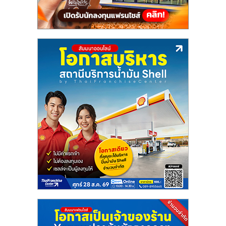
ลงทุน
น้อย
คืน
ทุน
ไว,
ที่
ปรึกษา
การ