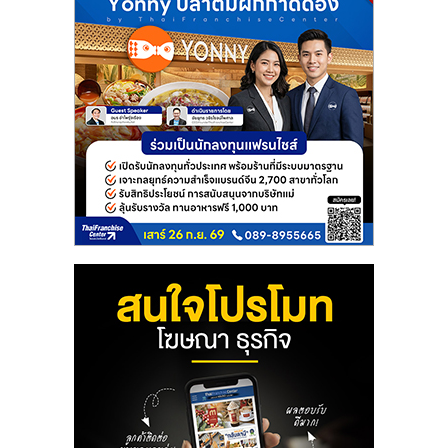
ลงทุน
และ
ขยาย
สา
ขา
แฟ
รน
ไชส์,