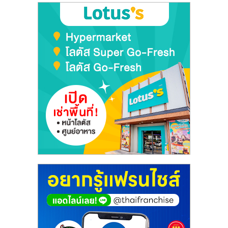
เปิด
ร้าน
ปรึกษา
ฟรี,
บริการ
พัฒนา
ระบบ
แฟ