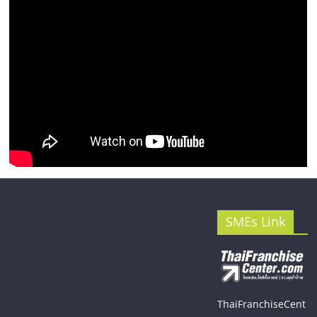
SMEs Link
ThaiFranchiseCent