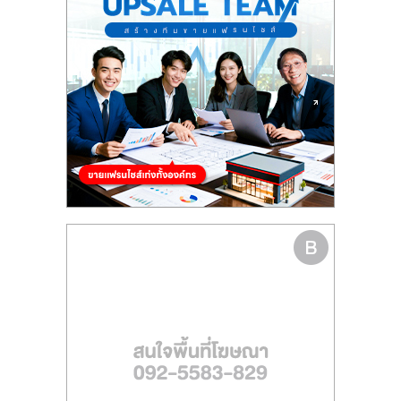
รน
ไชส์
ขาย
หน้า
บ้าน
ลงทุน
น้อย
คืน
ทุน
ไว,
ที่
ปรึกษา
การ
ลงทุน
และ
ขยาย
สา
ขา
แฟ