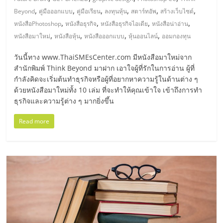
มอี
,
,
,
,
,
,
Beyond
คู่มือออกแบบ
คู่มือเรียน
ลงทุนหุ้น
สตาร์ทอัพ
สร้างเว็บไซต์
,
,
,
,
หนังสือPhotoshop
หนังสือธุรกิจ
หนังสือธุรกิจไอเดีย
หนังสือน่าอ่าน
ไทย,
,
,
,
,
หนังสือมาใหม่
หนังสือหุ้น
หนังสือออกแบบ
หุ้นออนไลน์
ออมกองทุน
SMEs,
วันนี้ทาง www.ThaiSMEsCenter.com มีหนังสือมาใหม่จาก
สำนักพิมพ์ Think Beyond มาฝาก เอาใจผู้ที่รักในการอ่าน ผู้ที่
กำลังคิดจะเริ่มต้นทำธุรกิจหรือผู้ที่อยากหาความรู้ในด้านต่าง ๆ
แฟ
ด้วยหนังสือมาใหม่ทั้ง 10 เล่ม ที่จะทำให้คุณเข้าใจ เข้าถึงการทำ
ธุรกิจและความรู้ต่าง ๆ มากยิ่งขึ้น
รน
Read more
ไชส์,
ที่
ปรึกษา