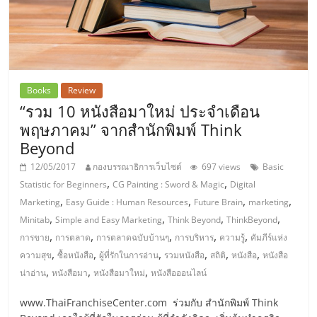
แฟ
รน
ไชส์,
Books
Review
“รวม 10 หนังสือมาใหม่ ประจำเดือน
รวม
พฤษภาคม” จากสำนักพิมพ์ Think
Beyond
แฟ
12/05/2017
กองบรรณาธิการเว็บไซต์
697 views
Basic
,
,
Statistic for Beginners
CG Painting : Sword & Magic
Digital
รน
,
,
,
,
Marketing
Easy Guide : Human Resources
Future Brain
marketing
,
,
,
,
Minitab
Simple and Easy Marketing
Think Beyond
ThinkBeyond
ไชส์
,
,
,
,
,
การขาย
การตลาด
การตลาดฉบับบ้านๆ
การบริหาร
ความรู้
คัมภีร์แห่ง
,
,
,
,
,
,
ความสุข
ซื้อหนังสือ
ผู้ที่รักในการอ่าน
รวมหนังสือ
สถิติ
หนังสือ
หนังสือ
ขาย
,
,
,
น่าอ่าน
หนังสือมา
หนังสือมาใหม่
หนังสือออนไลน์
www.ThaiFranchiseCenter.com ร่วมกับ สำนักพิมพ์ Think