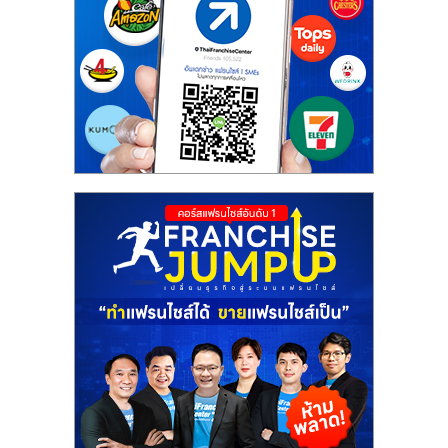
รน
ไชส์"
"ศูนย์
รวม
ข้อมูล
ธุรกิจ
SME
แห่ง
ประเทศไทย,
ThaiSMEsCenter,
รวม
ธุรกิจ
เอ
ส
เอ็
มอี