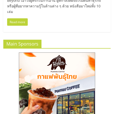
แฟ
Beyond เอาใจผู้ที่รักในการอ่าน ผู้ที่กำลังคิดจะเริ่มต้นทำธุรกิจ
หรือผู้ที่อยากหาความรู้ในด้านต่าง ๆ ด้วย หนังสือมาใหม่ทั้ง 10
รน
เล่ม
Read more
ไชส์
แฟ
Main Sponsors
รน
ไชส์
ขาย
หน้า
บ้าน