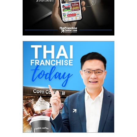
ศูนย์
รวม
แฟ
รน
ไชส์
พร้อม
ทำเล
สำหรับ