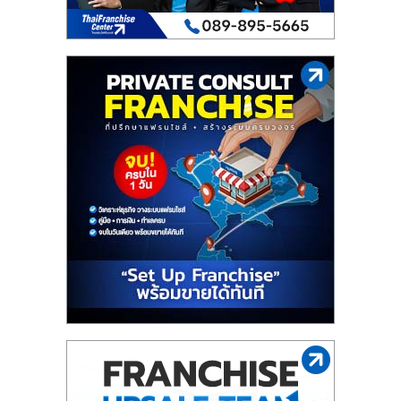
ไทย,
SMEs,
แฟ
รน
ไชส์,
ที่
ปรึกษา
แฟ
รน
ไชส์,
รวม
แฟ
รน
ไชส์
ขาย
แฟ
รน
ไชส์
แฟ