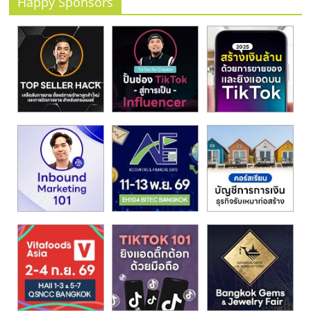
รน
Happy Sponsors
ไชส์"