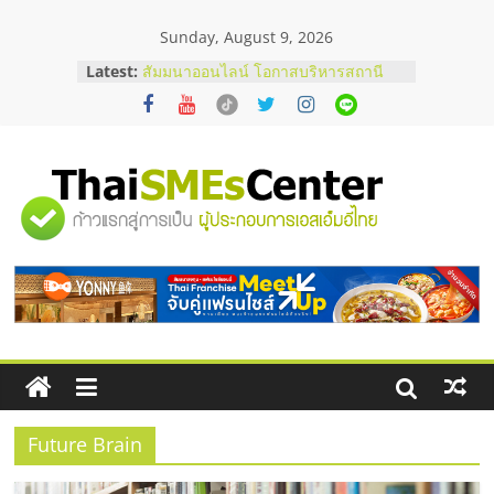
Skip
Sunday, August 9, 2026
to
content
Latest:
สัมมนาออนไลน์ โอกาสบริหารสถานี
บริการน้ำมัน Shell
สัมมนาลงทุน แฟรนไชส์ยอนนี่
ThaiFranchise Meet Up จับคู่แฟรน
ไชส์ ครั้งที่ 8
ร้านเครื่องเสียงคุณภาพสูง พร้อม
"ศูนย์
โซลูชันระบบภาพและเสียง
บริษัท Cybersecurity ในไทยที่ไหนดี?
วิธีเลือกผู้ให้บริการให้คุ้มค่าและตอบ
รวม
โจทย์ธุรกิจ
อยากหาเงินทุน เพิ่มสภาพคล่องให้ธุรกิจ
เริ่มยังไงให้ผ่านฉลุย
ข้อมูล
ธุรกิจ
SME
Future Brain