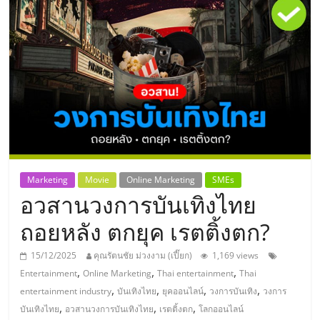
แห่ง
ประเทศไทย,
ThaiSMEsCenter,
รวม
ธุรกิจ
Marketing
Movie
Online Marketing
SMEs
อวสานวงการบันเทิงไทย
เอ
ถอยหลัง ตกยุค เรตติ้งตก?
ส
15/12/2025
คุณรัตนชัย ม่วงงาม (เปี๊ยก)
1,169 views
,
,
,
Entertainment
Online Marketing
Thai entertainment
Thai
เอ็
,
,
,
,
entertainment industry
บันเทิงไทย
ยุคออนไลน์
วงการบันเทิง
วงการ
,
,
,
บันเทิงไทย
อวสานวงการบันเทิงไทย
เรตติ้งตก
โลกออนไลน์