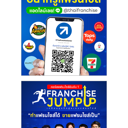
ศูนย์
รวม
แฟ
รน
ไชส์
พร้อม
ทำเล
สำหรับ