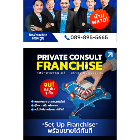
เปิด
ร้าน
ปรึกษา
ฟรี,
บริการ
พัฒนา
ระบบ
แฟ