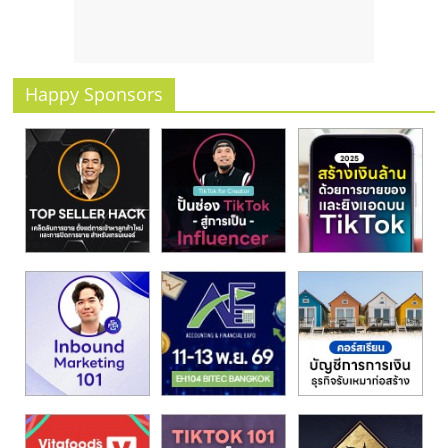
รน
ไชส์
ขาย
หน้า
Happy Sponsors
บ้าน
ลงทุน
น้อย
คืน
ทุน
ไว,
ที่
ปรึกษา
การ
ลงทุน
และ
ขยาย
สา
ขา
แฟ