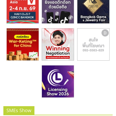
รน
ไชส์,
ศูนย์
รวม
แฟ
รน
ไชส์
พร้อม
ทำเล
สำหรับ
เปิด
ร้าน
ปรึกษา
ฟรี,
บริการ
พัฒนา
ระบบ
แฟ
SMEs Show