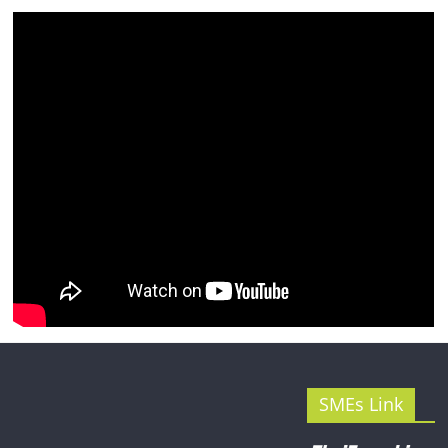
รน
ไชส์"
SMEs Link