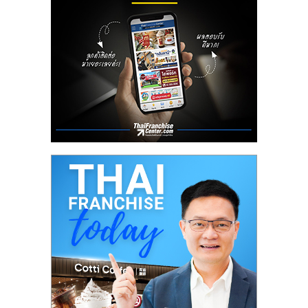
ลงทุน
น้อย
คืน
ทุน
ไว,
ที่
ปรึกษา
การ