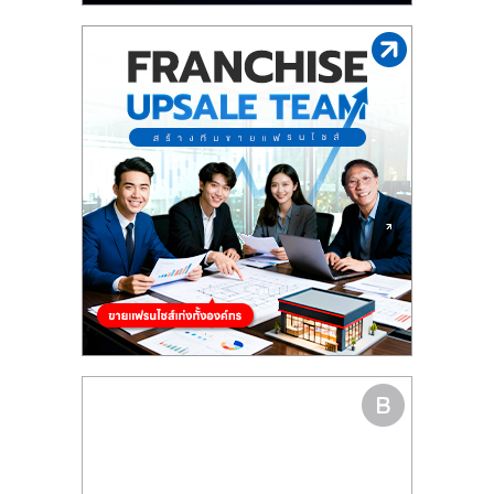
รน
ไชส์"
"ศูนย์
รวม
ข้อมูล
ธุรกิจ
SME
แห่ง
ประเทศไทย,
ThaiSMEsCenter,
รวม
ธุรกิจ
เอ
ส
เอ็
มอี