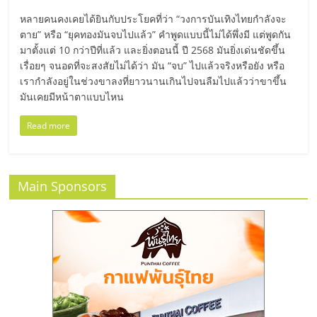
มอี
หลายคนคงเคยได้ยินกับประโยคที่ว่า “วงการบันเทิงไทยกำลังจะ
ตาย” หรือ “ยุคทองมันจบไปแล้ว” คำพูดแบบนี้ไม่ได้พึ่งมี แต่พูดกัน
ไทย,
มาตั้งแต่ 10 กว่าปีที่แล้ว และยิ่งตอนนี้ ปี 2568 มันยิ่งเด่นชัดขึ้น
เรื่อยๆ จนอดที่จะสงสัยไม่ได้ว่า มัน “จบ” ไปแล้วจริงหรือยัง หรือ
SMEs,
เรากำลังอยู่ในช่วงขาลงที่ยาวนานเกินไปจนลืมไปแล้วว่าขาขึ้น
มันเคยมีหน้าตาแบบไหน
แฟ
Read more
รน
Main Sponsors
ไชส์,
ที่
ปรึกษา