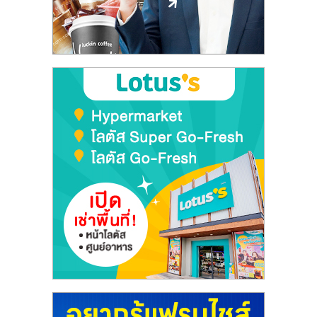
ลงทุน
และ
ขยาย
สา
ขา
แฟ
รน
ไชส์,