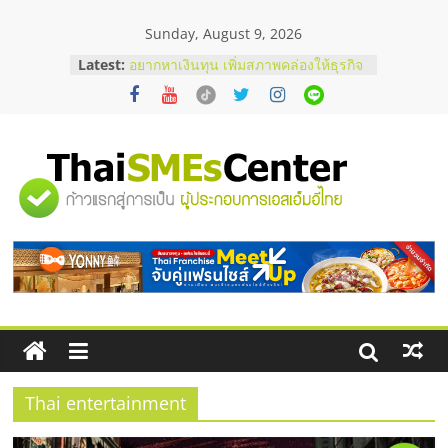
Skip
Sunday, August 9, 2026
to
บริษัท Cybersecurity ในไทยที่ไหนดี?
content
Latest:
วิธีเลือกผู้ให้บริการให้คุ้มค่าและตอบ
โจทย์ธุรกิจ
อยากหาเงินทุน เพิ่มสภาพคล่องให้ธุรกิจ
เริ่มยังไงให้ผ่านฉลุย
สัมมนาออนไลน์ โอกาสบริหารสถานี
บริการน้ำมัน Shell
"ศูนย์
สัมมนาลงทุน แฟรนไชส์ยอนนี่
ThaiFranchise Meet Up จับคู่แฟรน
ไชส์ ครั้งที่ 8
รวม
ร้านเครื่องเสียงคุณภาพสูง พร้อม
โซลูชันระบบภาพและเสียง
ข้อมูล
ธุรกิจ
SME
Thai entertainment