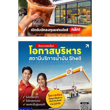
แฟ
รน
ไชส์,
รวม
แฟ
รน
ไชส์
ขาย