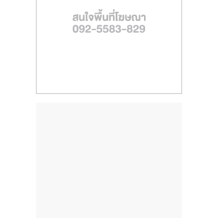
ไทย,
SMEs,
แฟ
รน
ไชส์,
ที่
ปรึกษา
แฟ
รน
ไชส์,
รวม
แฟ
รน
ไชส์
ขาย
แฟ
รน
ไชส์
แฟ