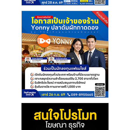
แฟ
รน
ไชส์
แฟ
รน
ไชส์
ขาย
หน้า
บ้าน