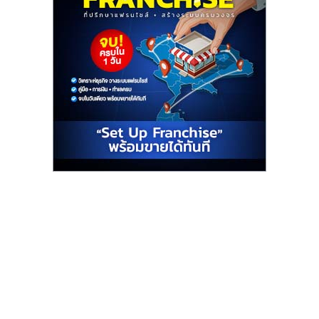
ไทย,
SMEs,
แฟ
รน
ไชส์,
ที่
ปรึกษา
แฟ
รน
ไชส์,
รวม
แฟ
รน
ไชส์
ขาย
แฟ
รน
ไชส์
แฟ