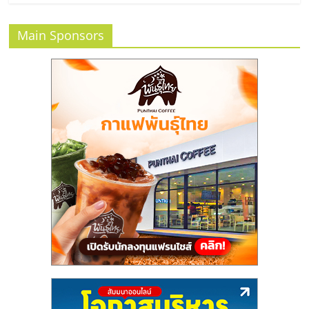
แฟ
รน
Main Sponsors
ไชส์
แฟ
รน
ไชส์
ขาย
หน้า
บ้าน