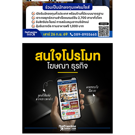
ลงทุน
และ
ขยาย
สา
ขา
แฟ
รน
ไชส์,