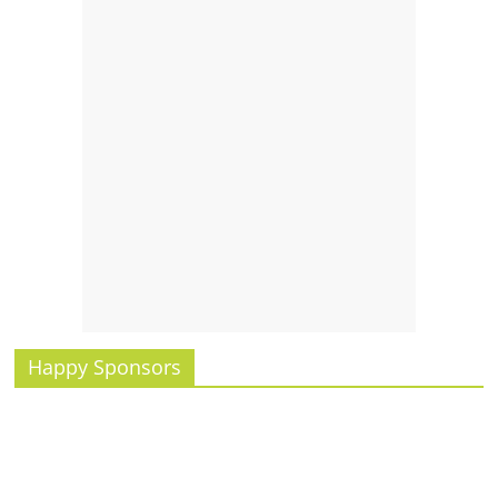
รน
ไชส์,
ศูนย์
รวม
แฟ
รน
ไชส์
พร้อม
ทำเล
สำหรับ
เปิด
ร้าน
ปรึกษา
ฟรี,
Happy Sponsors
บริการ
พัฒนา
ระบบ
แฟ