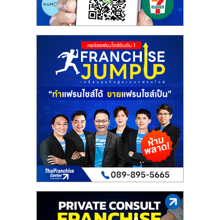
รน
ไชส์"
"ศูนย์
รวม
ข้อมูล
ธุรกิจ
SME
แห่ง
ประเทศไทย,
ThaiSMEsCenter,
รวม
ธุรกิจ
เอ
ส
เอ็
มอี