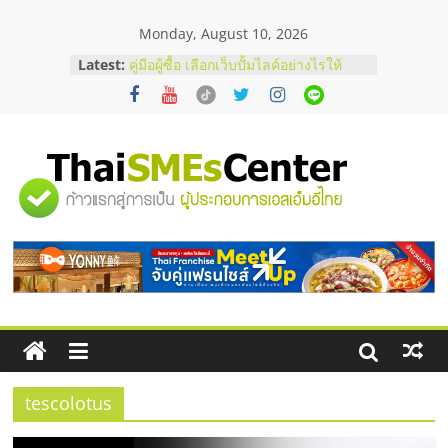
Skip
Monday, August 10, 2026
to
สัมมนาออนไลน์ โอกาสบริหารสถานี
content
Latest:
บริการน้ำมัน Shell
คู่มือผู้ซื้อ เลือกเว็บปั้มไลค์อย่างไรให้
เหมาะกับเป้าหมายของธุรกิจ
เว็บปั้มวิวช่วยธุรกิจออนไลน์ได้จริงหรือ
วิเคราะห์ข้อดีและข้อควรพิจารณา
FAQ รวมคำถามยอดฮิตเกี่ยวกับการ
"ศูนย์
ปั้มฟอลติ๊กตอกที่เจ้าของธุรกิจควรรู้
อยากหาเงินทุน เพิ่มสภาพคล่องให้ธุรกิจ
เริ่มยังไงให้ผ่านฉลุย
รวม
ข้อมูล
ธุรกิจ
SME
tescolotus