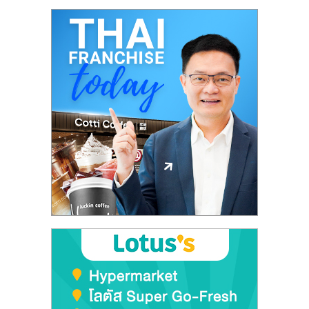
ศูนย์
รวม
แฟ
รน
ไชส์
พร้อม
ทำเล
สำหรับ