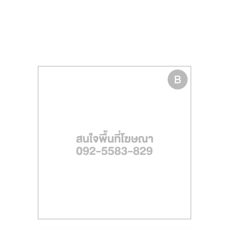
รน
ไชส์
ขาย
หน้า
บ้าน
ลงทุน
น้อย
คืน
ทุน
ไว,
ที่
ปรึกษา
การ
ลงทุน
และ
ขยาย
สา
ขา
แฟ