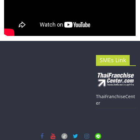
SMEs Link
ThaiFranchiseCent
er