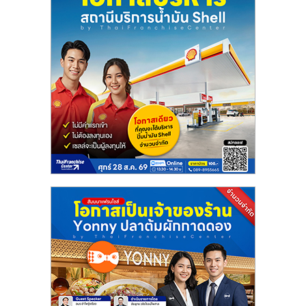
ลงทุน
น้อย
คืน
ทุน
ไว,
ที่
ปรึกษา
การ