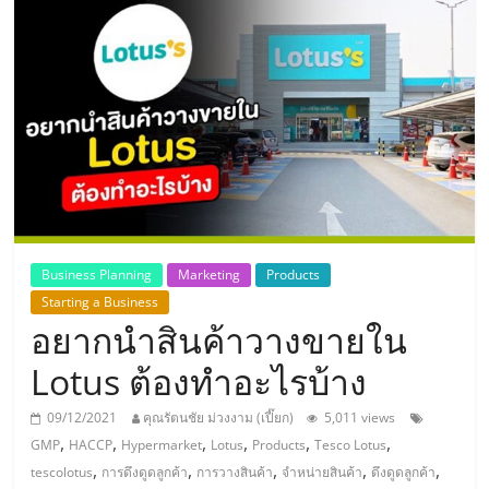
แห่ง
ประเทศไทย,
ThaiSMEsCenter,
รวม
ธุรกิจ
Business Planning
Marketing
Products
Starting a Business
เอ
อยากนำสินค้าวางขายใน
ส
Lotus ต้องทำอะไรบ้าง
09/12/2021
คุณรัตนชัย ม่วงงาม (เปี๊ยก)
5,011 views
เอ็
,
,
,
,
,
,
GMP
HACCP
Hypermarket
Lotus
Products
Tesco Lotus
,
,
,
,
,
tescolotus
การดึงดูดลูกค้า
การวางสินค้า
จำหน่ายสินค้า
ดึงดูดลูกค้า