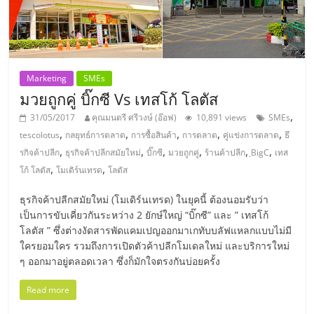
แฟ
รน
ไชส์,
Marketing
SMEs
มวยถูกคู่ บิ๊กซี Vs เทสโก้ โลตัส
รวม
,
31/05/2017
คุณมนตรี ศรีวงษ์ (อ๊อฟ)
10,891 views
SMEs
,
,
,
,
,
tescolotus
กลยุทธ์การตลาด
การซื้อสินค้า
การตลาด
คู่แข่งการตลาด
ธึ
แฟ
,
,
,
,
,
,
รกิจค้าปลีก
ธุรกิจค้าปลีกสมัยใหม่
บิ๊กซี
มวยถูกคู่
ร้านค้าปลีก
ฺBigC
เทส
,
,
โก้ โลตัส
โมเดิร์นเทรด
โลตัส
รน
ธุรกิจค้าปลีกสมัยใหม่ (โมเดิร์นเทรด) ในยุคนี้ ต้องนอมรับว่า
เป็นการขับเคี่ยวกันระหว่าง 2 ยักษ์ใหญ่ “บิ๊กซี” และ ” เทสโก้
ไชส์
โลตัส ” ซึ่งต่างงัดสารพัดแคมเปญออกมาเกทับบลัฟแหลกแบบไม่มี
ใครยอมใคร รวมถึงการเปิดตัวค้าปลีกโมเดลใหม่ และบริการใหม่
ๆ ออกมาอยู่ตลอดเวลา ซึ่งก็มักใจตรงกันบ่อยครั้ง
ขาย
Read more