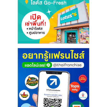
เปิด
ร้าน
ปรึกษา
ฟรี,
บริการ
พัฒนา
ระบบ
แฟ