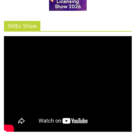
รน
ไชส์"
SMEs Show