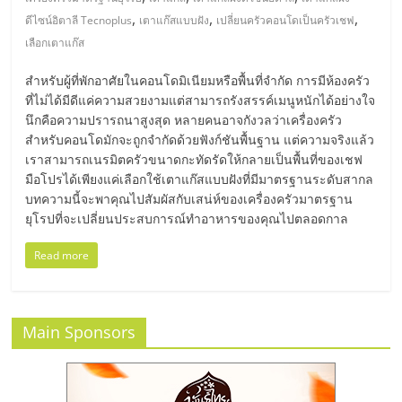
มอี
,
,
,
ดีไซน์อิตาลี Tecnoplus
เตาแก๊สแบบฝัง
เปลี่ยนครัวคอนโดเป็นครัวเชฟ
เลือกเตาแก๊ส
ไทย,
สำหรับผู้ที่พักอาศัยในคอนโดมิเนียมหรือพื้นที่จำกัด การมีห้องครัว
SMEs,
ที่ไม่ได้มีดีแค่ความสวยงามแต่สามารถรังสรรค์เมนูหนักได้อย่างใจ
นึกคือความปรารถนาสูงสุด หลายคนอาจกังวลว่าเครื่องครัว
สำหรับคอนโดมักจะถูกจำกัดด้วยฟังก์ชันพื้นฐาน แต่ความจริงแล้ว
แฟ
เราสามารถเนรมิตครัวขนาดกะทัดรัดให้กลายเป็นพื้นที่ของเชฟ
มือโปรได้เพียงแค่เลือกใช้เตาแก๊สแบบฝังที่มีมาตรฐานระดับสากล
รน
บทความนี้จะพาคุณไปสัมผัสกับเสน่ห์ของเครื่องครัวมาตรฐาน
ยุโรปที่จะเปลี่ยนประสบการณ์ทำอาหารของคุณไปตลอดกาล
ไชส์,
Read more
ที่
Main Sponsors
ปรึกษา