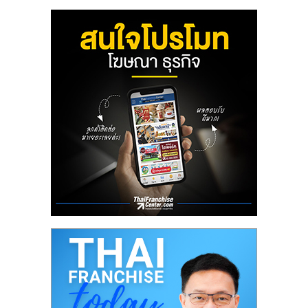
ลงทุน
น้อย
คืน
ทุน
ไว,
ที่
ปรึกษา
การ