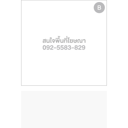
ไทย,
SMEs,
แฟ
รน
ไชส์,
ที่
ปรึกษา
แฟ
รน
ไชส์,
รวม
แฟ
รน
ไชส์
ขาย
แฟ
รน
ไชส์
แฟ