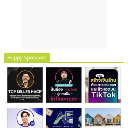
รน
ไชส์
ขาย
หน้า
บ้าน
ลงทุน
น้อย
คืน
Happy Sponsors
ทุน
ไว,
ที่
ปรึกษา
การ
ลงทุน
และ
ขยาย
สา
ขา
แฟ