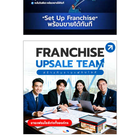
รน
ไชส์"
"ศูนย์
รวม
ข้อมูล
ธุรกิจ
SME
แห่ง
ประเทศไทย,
ThaiSMEsCenter,
รวม
ธุรกิจ
เอ
ส
เอ็
มอี