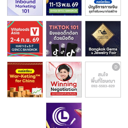
รน
ไชส์,
ศูนย์
รวม
แฟ
รน
ไชส์
พร้อม
ทำเล
สำหรับ
เปิด
ร้าน
ปรึกษา
ฟรี,
บริการ
พัฒนา
ระบบ
แฟ