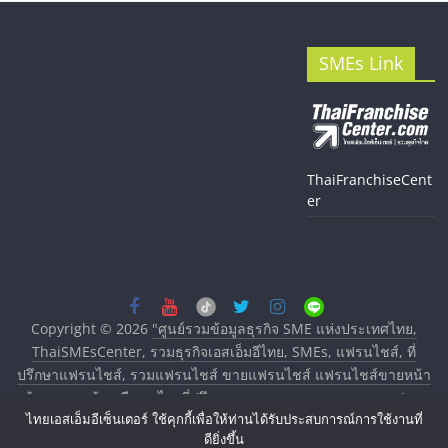
SMEs Link
ThaiFranchiseCent
er
Copyright © 2026
"ศูนย์รวมข้อมูลธุรกิจ SME แห่งประเทศไทย,
ThaiSMEsCenter, รวมธุรกิจเอสเอ็มอีไทย, SMEs, แฟรนไชส์, ที่
ปรึกษาแฟรนไชส์, รวมแฟรนไชส์ ขายแฟรนไชส์ แฟรนไชส์ขายหน้า
บ้าน ลงทุนน้อย คืนทุนไว, ที่ปรึกษาการลงทุนและขยายสาขาแฟรน
ไทยเอสเอ็มอีเซ็นเตอร์ ใช้คุกกี้เพื่อให้ท่านได้รับประสบการณ์การใช้งานที่
ไชส์, ศูนย์รวมแฟรนไชส์ พร้อมทำเลสำหรับเปิดร้าน ปรึกษาฟรี,
ดียิ่งขึ้น
บริการพัฒนาระบบแฟรนไชส์"
. All rights reserved.