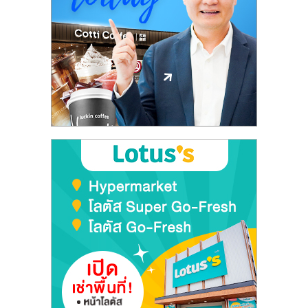
ลงทุน
และ
ขยาย
สา
ขา
แฟ
รน
ไชส์,