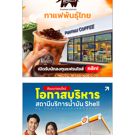
แฟ
รน
ไชส์,
รวม
แฟ
รน
ไชส์
ขาย