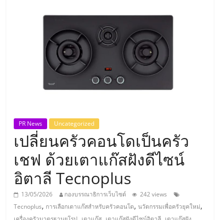
แห่ง
ประเทศไทย,
ThaiSMEsCenter,
รวม
ธุรกิจ
PR News
Uncategorized
เปลี่ยนครัวคอนโดเป็นครัว
เอ
เชฟ ด้วยเตาแก๊สฝังดีไซน์
ส
อิตาลี Tecnoplus
เอ็
13/05/2026
กองบรรณาธิการเว็บไซต์
242 views
,
,
,
Tecnoplus
การเลือกเตาแก๊สสำหรับครัวคอนโด
นวัตกรรมเพื่อครัวยุคใหม่
,
,
,
เครื่องครัวมาตรฐานยุโรป
เตาแก๊ส
เตาแก๊สฝังดีไซน์อิตาลี
เตาแก๊สฝัง