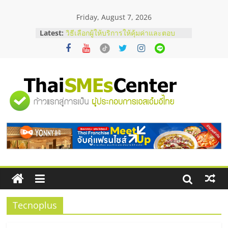
Skip
Friday, August 7, 2026
to
content
บริษัท Cybersecurity ในไทยที่ไหนดี?
Latest:
วิธีเลือกผู้ให้บริการให้คุ้มค่าและตอบ
โจทย์ธุรกิจ
อยากหาเงินทุน เพิ่มสภาพคล่องให้ธุรกิจ
เริ่มยังไงให้ผ่านฉลุย
สัมมนาออนไลน์ โอกาสบริหารสถานี
"ศูนย์
บริการน้ำมัน Shell
สัมมนาลงทุน แฟรนไชส์ยอนนี่
ThaiFranchise Meet Up จับคู่แฟรน
รวม
ไชส์ ครั้งที่ 8
ร้านเครื่องเสียงคุณภาพสูง พร้อม
โซลูชันระบบภาพและเสียง
ข้อมูล
ธุรกิจ
SME
Tecnoplus