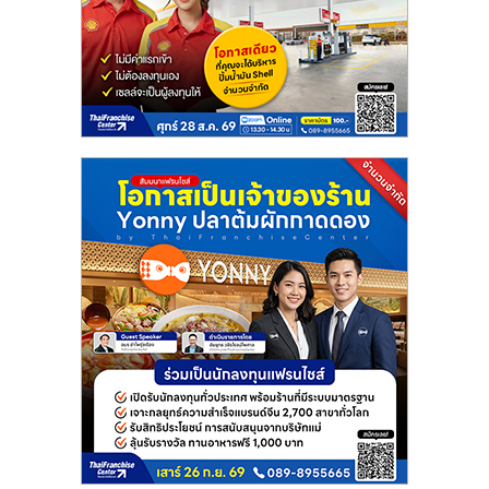
แฟ
รน
ไชส์
แฟ
รน
ไชส์
ขาย
หน้า
บ้าน