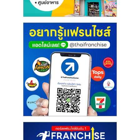
ศูนย์
รวม
แฟ
รน
ไชส์
พร้อม
ทำเล
สำหรับ