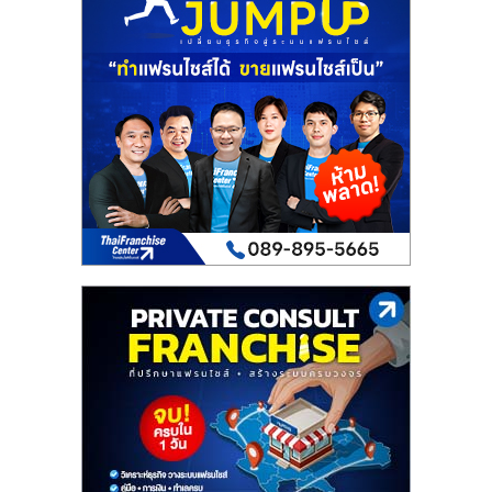
เปิด
ร้าน
ปรึกษา
ฟรี,
บริการ
พัฒนา
ระบบ
แฟ