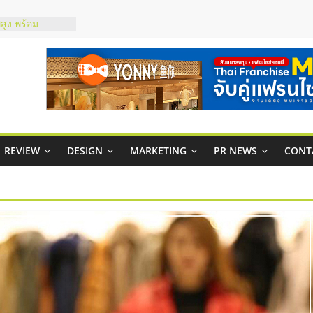
สูง พร้อม
สียง
ในไทยที่ไหนดี?
้คุ้มค่าและตอบ
าพคล่องให้ธุรกิจ
บริหารสถานี
์ยอนนี่
REVIEW
DESIGN
MARKETING
PR NEWS
CONT
p จับคู่แฟรน