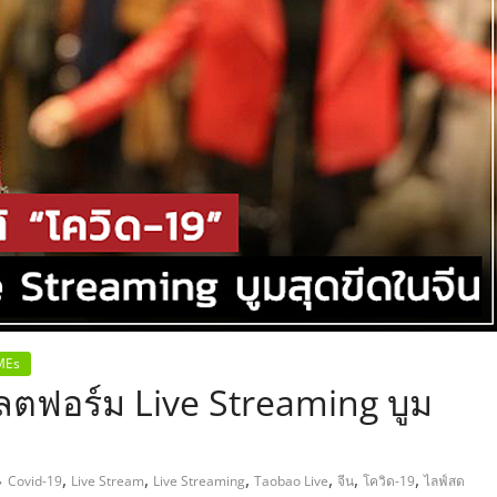
,
MEs
พลตฟอร์ม Live Streaming บูม
,
,
,
,
,
,
Covid-19
Live Stream
Live Streaming
Taobao Live
จีน
โควิด-19
ไลฟ์สด