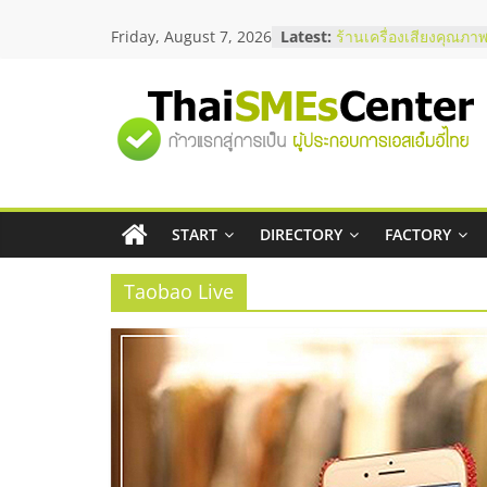
Skip
Friday, August 7, 2026
Latest:
ร้านเครื่องเสียงคุณภาพ
to
โซลูชันระบบภาพและเ
content
บริษัท Cybersecurity 
วิธีเลือกผู้ให้บริการให
"ศูนย์
โจทย์ธุรกิจ
อยากหาเงินทุน เพิ่มสภ
เริ่มยังไงให้ผ่านฉลุย
รวม
สัมมนาออนไลน์ โอกาส
บริการน้ำมัน Shell
สัมมนาลงทุน แฟรนไชส
START
DIRECTORY
FACTORY
ข้อมูล
ThaiFranchise Meet U
ไชส์ ครั้งที่ 8
Taobao Live
ธุรกิจ
SME
แห่ง