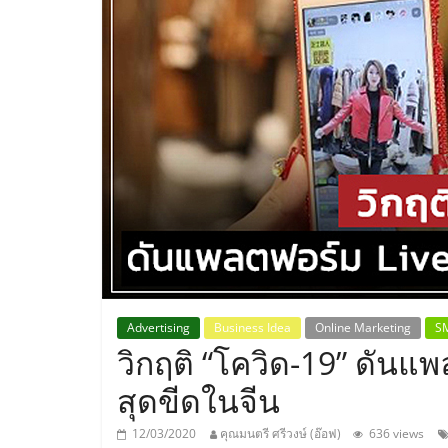
ประเทศไทย,
ThaiSMEsCenter
รวม
ธุรกิจ
เอ
ส
เอ็
Advertising
Business Idea
Online Marketing
S
วิกฤติ “โควิด-19” ดันแ
มอี
สุดขีดในจีน
12/03/2020
คุณมนตรี ศรีวงษ์ (อ๊อฟ)
636 views