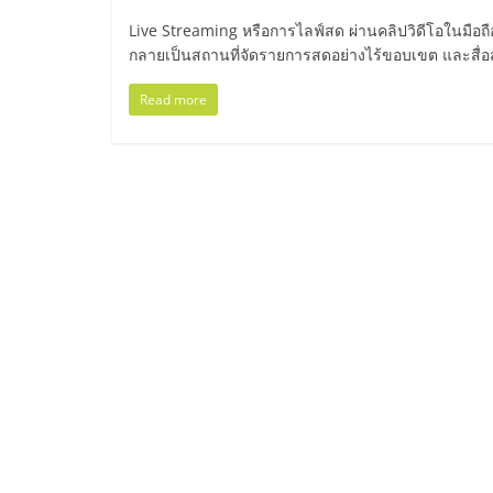
ไทย,
Live Streaming หรือการไลฟ์สด ผ่านคลิปวิดีโอในมือถือ ถ
SMEs,
กลายเป็นสถานที่จัดรายการสดอย่างไร้ขอบเขต และสื่อสาร
Read more
แฟ
รน
ไชส์,
ที่
ปรึกษา
แฟ
รน