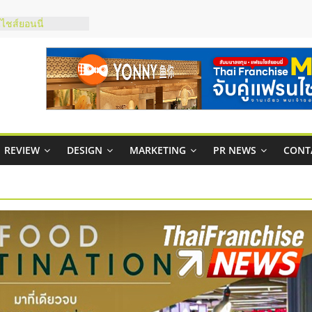
ชส์ยอนนี่
t Up จับคู่แฟรน
ภาพสูง พร้อม
ะเสียง
ty ในไทยที่ไหนดี?
รให้คุ้มค่าและตอบ
มสภาพคล่องให้ธุรกิจ
REVIEW
DESIGN
MARKETING
PR NEWS
CONT
กาสบริหารสถานี