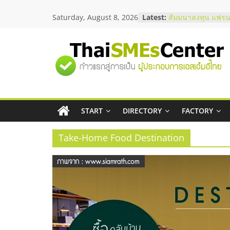
Skip
Saturday, August 8, 2026
Latest:
สัมมนาลงทุน แฟรนไ
to
ThaiFranchise Mee
content
ไชส์ ครั้งที่ 8
ร้านเครื่องเสียงคุณ
"ศูนย์
โซลูชันระบบภาพแล
บริษัท Cybersecuri
วิธีเลือกผู้ให้บริกา
รวม
โจทย์ธุรกิจ
อยากหาเงินทุน เพิ่
เริ่มยังไงให้ผ่านฉลุย
START
DIRECTORY
FACTORY
ข้อมูล
สัมมนาออนไลน์ โอ
บริการน้ำมัน Shell
Take-Home Food Destination
ธุรกิจ
SME
แห่ง