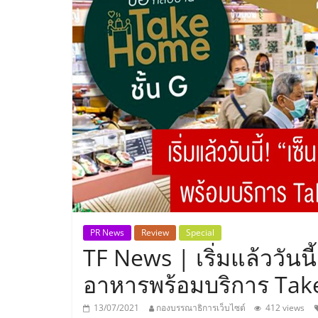
ประเทศไทย,
ThaiSMEsCenter
รวม
ธุรกิจ
เอ
ส
เอ็
PR News
Review
Special
TF News | เริ่มแล้ววันนี้
มอี
อาหารพร้อมบริการ Take
13/07/2021
กองบรรณาธิการเว็บไซต์
412 views