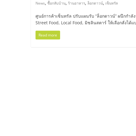
ไทย,
,
,
,
,
News
ซื้อกลับบ้าน
ร้านอาหาร
ล็อกดาวน์
เซ็นทรัล
SMEs,
ศูนย์การค้าเซ็นทรัล ปรับแผนรับ “ล็อกดาวน์” ผนึกกำลั
Street Food, Local Food, มิชลินสตาร์ ให้เลือกสั่งได
แฟ
Read more
รน
ไชส์,
ที่
ปรึกษา
แฟ
รน