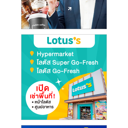
ลงทุน
และ
ขยาย
สา
ขา
แฟ
รน
ไชส์,