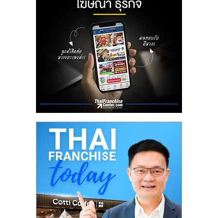
ลงทุน
น้อย
คืน
ทุน
ไว,
ที่
ปรึกษา
การ