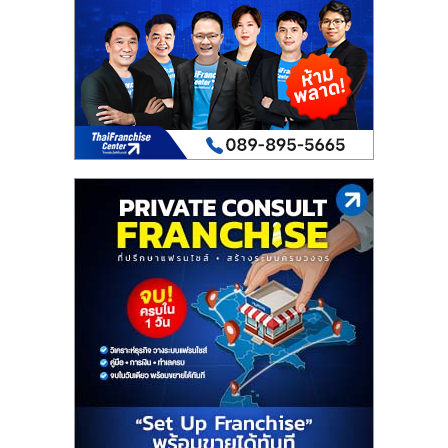
เปิด
ร้าน
ปรึกษา
ฟรี,
บริการ
พัฒนา
ระบบ
แฟ