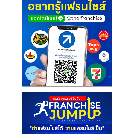
ศูนย์
รวม
แฟ
รน
ไชส์
พร้อม
ทำเล
สำหรับ