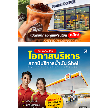
แฟ
รน
ไชส์,
รวม
แฟ
รน
ไชส์
ขาย