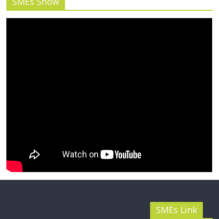
รน
SMEs Show
ไชส์"
SMEs Link