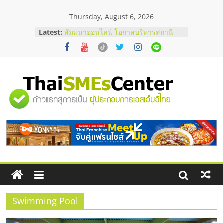
Skip
Thursday, August 6, 2026
to
content
Latest:
สัมมนาออนไลน์ โอกาสบริหารสถานี
บริการน้ำมัน Shell
สัมมนาลงทุน แฟรนไชส์ยอนนี่
ThaiFranchise Meet Up จับคู่แฟรน
ไชส์ ครั้งที่ 8
ร้านเครื่องเสียงคุณภาพสูง พร้อม
"ศูนย์
โซลูชันระบบภาพและเสียง
บริษัท Cybersecurity ในไทยที่ไหนดี?
วิธีเลือกผู้ให้บริการให้คุ้มค่าและตอบ
รวม
โจทย์ธุรกิจ
อยากหาเงินทุน เพิ่มสภาพคล่องให้ธุรกิจ
เริ่มยังไงให้ผ่านฉลุย
ข้อมูล
ธุรกิจ
SME
Swimming Pool