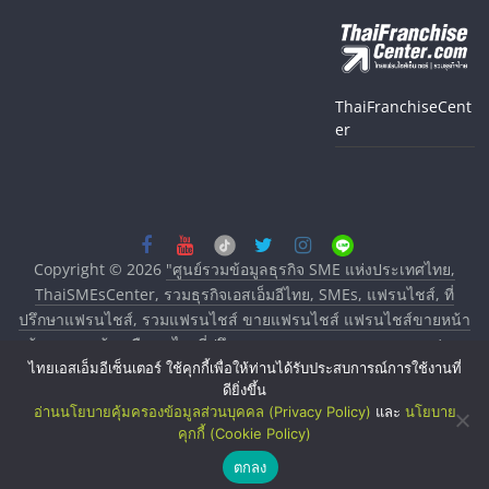
ThaiFranchiseCent
er
Copyright © 2026
"ศูนย์รวมข้อมูลธุรกิจ SME แห่งประเทศไทย,
ThaiSMEsCenter, รวมธุรกิจเอสเอ็มอีไทย, SMEs, แฟรนไชส์, ที่
ปรึกษาแฟรนไชส์, รวมแฟรนไชส์ ขายแฟรนไชส์ แฟรนไชส์ขายหน้า
บ้าน ลงทุนน้อย คืนทุนไว, ที่ปรึกษาการลงทุนและขยายสาขาแฟรน
ไทยเอสเอ็มอีเซ็นเตอร์ ใช้คุกกี้เพื่อให้ท่านได้รับประสบการณ์การใช้งานที่
ไชส์, ศูนย์รวมแฟรนไชส์ พร้อมทำเลสำหรับเปิดร้าน ปรึกษาฟรี,
ดียิ่งขึ้น
บริการพัฒนาระบบแฟรนไชส์"
. All rights reserved.
อ่านนโยบายคุ้มครองข้อมูลส่วนบุคคล (Privacy Policy)
และ
นโยบาย
คุกกี้ (Cookie Policy)
ตกลง