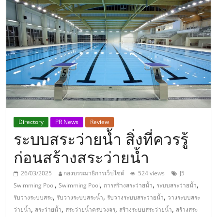
แห่ง
ประเทศไทย,
ThaiSMEsCenter,
รวม
ธุรกิจ
Directory
PR News
Review
ระบบสระว่ายน้ำ สิ่งที่ควรรู้
เอ
ก่อนสร้างสระว่ายน้ำ
ส
26/03/2025
กองบรรณาธิการเว็บไซต์
524 views
J5
,
,
,
,
Swimming Pool
Swimming Pool
การสร้างสระว่ายน้ำ
ระบบสระว่ายน้ำ
เอ็
,
,
,
รับวางระบบสระ
รับวางระบบสระน้ำ
รับวางระบบสระว่ายน้ำ
วางระบบสระ
,
,
,
,
ว่ายน้ำ
สระว่ายน้ำ
สระว่ายน้ำครบวงจร
สร้างระบบสระว่ายน้ำ
สร้างสระ