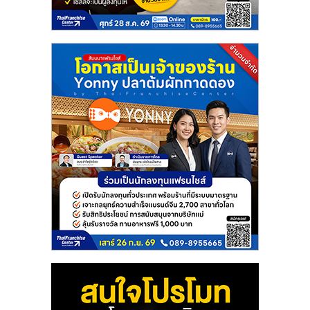
แฟ
รน
ไชส์
แฟ
รน
ไชส์
ขาย
หน้า
บ้าน