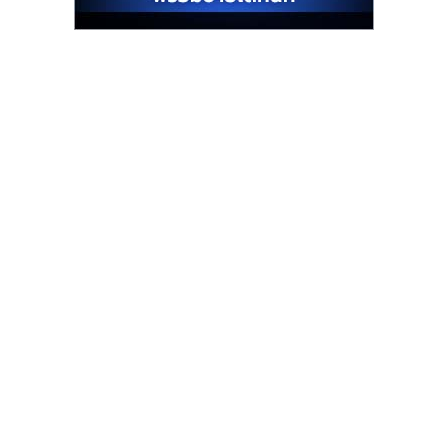
รน
ไชส์"
"ศูนย์
รวม
ข้อมูล
ธุรกิจ
SME
แห่ง
ประเทศไทย,
ThaiSMEsCenter,
รวม
ธุรกิจ
เอ
ส
เอ็
มอี