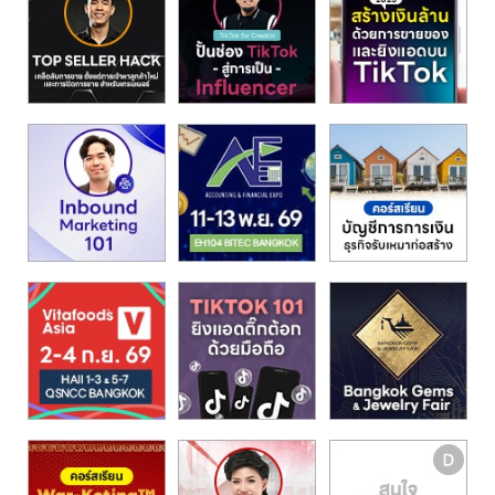
รน
ไชส์,
ศูนย์
รวม
แฟ
รน
ไชส์
พร้อม
ทำเล
สำหรับ
เปิด
ร้าน
ปรึกษา
ฟรี,
บริการ
พัฒนา
ระบบ
แฟ