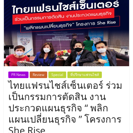
แห่ง
ประเทศไทย,
ThaiSMEsCenter,
รวม
ธุรกิจ
PR News
Review
Special
ที่ปรึกษาแฟรนไชส์
ไทยแฟรนไชส์เซ็นเตอร์ ร่วม
เอ
เป็นกรรมการตัดสิน งาน
ส
ประกวดแผนธุรกิจ “ พลิก
แผนเปลี่ยนธุรกิจ ” โครงการ
เอ็
She Rise