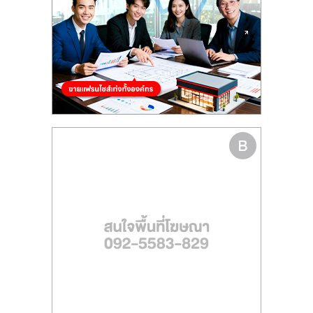
ไทย,
SMEs,
แฟ
รน
ไชส์,
ที่
ปรึกษา
แฟ
รน
ไชส์,
รวม
แฟ
รน
ไชส์
ขาย
แฟ
รน
ไชส์
แฟ