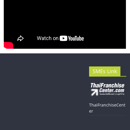
SMEs Link
ThaiFranchiseCent
er