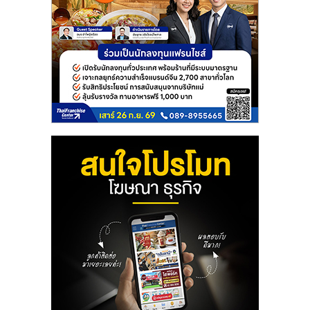
ลงทุน
น้อย
คืน
ทุน
ไว,
ที่
ปรึกษา
การ