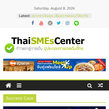
Skip
Saturday, August 8, 2026
to
content
Latest:
อยากหาเงินทุน เพิ่มสภาพคล่องให้ธุรกิจ
เริ่มยังไงให้ผ่านฉลุย
สัมมนาออนไลน์ โอกาสบริหารสถานี
บริการน้ำมัน Shell
สัมมนาลงทุน แฟรนไชส์ยอนนี่
ThaiFranchise Meet Up จับคู่แฟรน
"ศูนย์
ไชส์ ครั้งที่ 8
ร้านเครื่องเสียงคุณภาพสูง พร้อม
โซลูชันระบบภาพและเสียง
รวม
บริษัท Cybersecurity ในไทยที่ไหนดี?
วิธีเลือกผู้ให้บริการให้คุ้มค่าและตอบ
โจทย์ธุรกิจ
ข้อมูล
ธุรกิจ
SME
Success Case