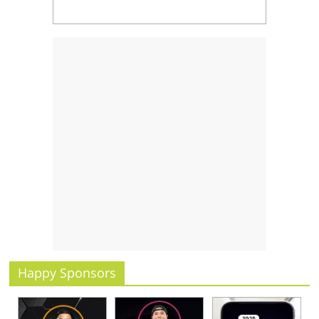
รน
ไชส์
ขาย
หน้า
บ้าน
ลงทุน
น้อย
คืน
ทุน
ไว,
ที่
ปรึกษา
การ
ลงทุน
และ
ขยาย
Happy Sponsors
สา
ขา
แฟ