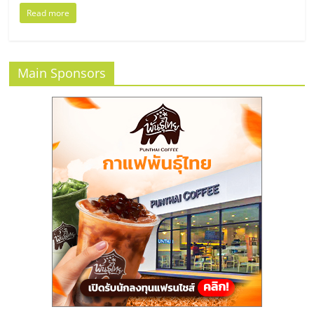
แฟ
Read more
รน
ไชส์,
Main Sponsors
รวม
แฟ
รน
ไชส์
ขาย