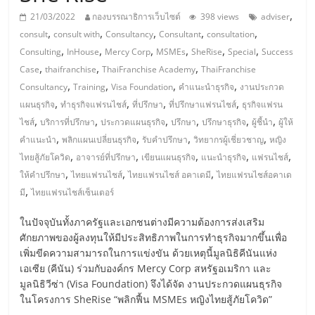
มอี
,
21/03/2022
กองบรรณาธิการเว็บไซต์
398 views
adviser
,
,
,
,
,
consult
consult with
Consultancy
Consultant
consultation
ไทย,
,
,
,
,
,
,
Consulting
InHouse
Mercy Corp
MSMEs
SheRise
Special
Success
,
,
,
Case
thaifranchise
ThaiFranchise Academy
ThaiFranchise
SMEs,
,
,
,
,
Consultancy
Training
Visa Foundation
คำแนะนำธุรกิจ
งานประกวด
,
,
,
,
แผนธุรกิจ
ทำธุรกิจแฟรนไชส์
ที่ปรึกษา
ที่ปรึกษาแฟรนไชส์
ธุรกิจแฟรน
แฟ
,
,
,
,
,
,
ไชส์
บริการที่ปรึกษา
ประกวดแผนธุรกิจ
ปรึกษา
ปรึกษาธุรกิจ
ผู้ชี้นำ
ผู้ให้
,
,
,
,
คำแนะนำ
พลิกแผนเปลี่ยนธุรกิจ
รับคำปรึกษา
วิทยากรผู้เชี่ยวชาญ
หญิง
รน
,
,
,
,
,
ไทยสู้ภัยโควิด
อาจารย์ที่ปรึกษา
เขียนแผนธุรกิจ
แนะนำธุรกิจ
แฟรนไชส์
,
,
,
ให้คำปรึกษา
ไทยแฟรนไชส์
ไทยแฟรนไชส์ อคาเดมี
ไทยแฟรนไชส์อคาเด
,
ไชส์,
มี
ไทยแฟรนไชส์เซ็นเตอร์
ในปัจจุบันทั้งภาครัฐและเอกชนต่างมีความต้องการส่งเสริม
ที่
ศักยภาพของผู้ลงทุนให้มีประสิทธิภาพในการทำธุรกิจมากขึ้นเพื่อ
เพิ่มขีดความสามารถในการแข่งขัน ด้วยเหตุนี้มูลนิธิคีนันแห่ง
เอเซีย (คีนัน) ร่วมกับองค์กร Mercy Corp สหรัฐอเมริกา และ
ปรึกษา
มูลนิธิวีซ่า (Visa Foundation) จึงได้จัด งานประกวดแผนธุรกิจ
ในโครงการ SheRise “พลิกฟื้น MSMEs หญิงไทยสู้ภัยโควิด”