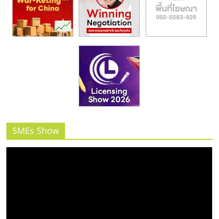
รน
ไชส์"
SMEs Show