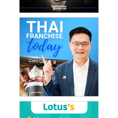
ลงทุน
และ
ขยาย
สา
ขา
แฟ
รน
ไชส์,