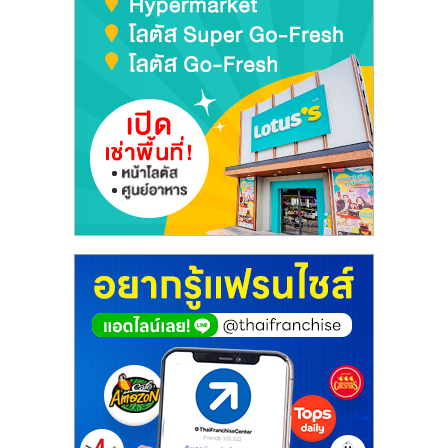
ศูนย์
รวม
แฟ
รน
ไชส์
พร้อม
ทำเล
สำหรับ