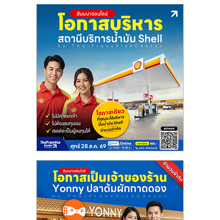
แฟ
รน
ไชส์
แฟ
รน
ไชส์
ขาย
หน้า
บ้าน