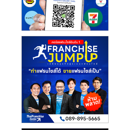
เปิด
ร้าน
ปรึกษา
ฟรี,
บริการ
พัฒนา
ระบบ
แฟ