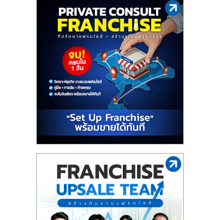
รน
ไชส์"
"ศูนย์
รวม
ข้อมูล
ธุรกิจ
SME
แห่ง
ประเทศไทย,
ThaiSMEsCenter,
รวม
ธุรกิจ
เอ
ส
เอ็
มอี