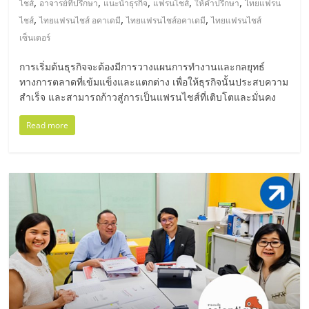
แฟ
,
,
,
,
,
ไชส์
อาจารย์ที่ปรึกษา
แนะนำธุรกิจ
แฟรนไชส์
ให้คำปรึกษา
ไทยแฟรน
,
,
,
ไชส์
ไทยแฟรนไชส์ อคาเดมี
ไทยแฟรนไชส์อคาเดมี
ไทยแฟรนไชส์
รน
เซ็นเตอร์
ไชส์
การเริ่มต้นธุรกิจจะต้องมีการวางแผนการทำงานและกลยุทธ์
ทางการตลาดที่เข้มแข็งและแตกต่าง เพื่อให้ธุรกิจนั้นประสบความ
สำเร็จ และสามารถก้าวสู่การเป็นแฟรนไชส์ที่เติบโตและมั่นคง
แฟ
Read more
รน
ไชส์
ขาย
หน้า
บ้าน