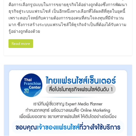
ไทย,
คือการเลือกรูปแบบในการขยายธุรกิจได้อย่างถูกต้องซึ่งการพัฒนา
SMEs,
ธุรกิจสู่ระบบแฟรนไชส์ เป็นอีกหนึ่งทางเลือกที่ได้ผลดีที่สุดในยุคนี้
แฟ
เพราะตอบโจทย์กับความต้องการของคนที่สนใจลงทุนที่มีจำนวน
รน
มาก ซึ่งการสร้างระบบแฟรนไชส์ให้ธุรกิจจำเป็นที่ต้องได้รับความ
ไชส์,
รู้อย่างถูกต้องด้วย
ที่
ปรึกษา
Read more
แฟ
รน
ไชส์,
รวม
แฟ
รน
ไชส์
ขาย
แฟ
รน
ไชส์
แฟ