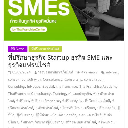
แฟ
รน
ไชส์,
รวม
PR News
ที่ปรึกษาแฟรนไชส์
ที่ปรึกษาธุรกิจ Startup ธุรกิจ SME และ
แฟ
ธุรกิจแฟรนไชส์
,
05/09/2024
กองบรรณาธิการเว็บไซต์
479 views
adviser
รน
,
,
,
,
,
consult
consult with
Consultancy
Consultant
consultation
,
,
,
,
,
Consulting
InHouse
Special
thaifranchise
ThaiFranchise Academy
ไชส์
,
,
,
ThaiFranchise Consultancy
Training
คำแนะนำธุรกิจ
ทำธุรกิจแฟรน
,
,
,
,
,
ไชส์
ที่ปรึกษา
ที่ปรึกษา Franchise
ที่ปรึกษาธุรกิจ
ที่ปรึกษาเอสเอ็มอี
ที่
ขาย
,
,
,
,
,
ปรึกษาแฟรนไชส์
ธุรกิจแฟรนไชส์
บริการที่ปรึกษา
ปรึกษา
ปรึกษาธุรกิจ
ผู้
,
,
,
,
,
ชี้นำ
ผู้เชี่ยวชาญ
ผู้ให้คำแนะนำ
พัฒนาธุรกิจ
ระบบแฟรนไชส์
รับคำ
,
,
,
,
ปรึกษา
วิทยากร
วิทยากรผู้เชี่ยวชาญ
สร้างระบบแฟรนไชส์
สร้างแฟรน