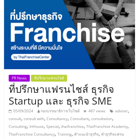
แห่ง
ประเทศไทย,
ThaiSMEsCenter,
รวม
ธุรกิจ
PR News
ที่ปรึกษาแฟรนไชส์
ที่ปรึกษาแฟรนไชส์ ธุรกิจ
เอ
Startup และ ธุรกิจ SME
ส
,
05/09/2024
กองบรรณาธิการเว็บไซต์
487 views
adviser
,
,
,
,
,
consult
consult with
Consultancy
Consultant
consultation
เอ็
,
,
,
,
,
Consulting
InHouse
Special
thaifranchise
ThaiFranchise Academy
,
,
,
ThaiFranchise Consultancy
Training
คำแนะนำธุรกิจ
ทำธุรกิจแฟรน