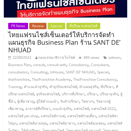
PR News
Review
Special
ที่ปรึกษาแฟรนไชส์
ไทยแฟรนไชส์เซ็นเตอร์ให้บริการจัดทำ
แผนธุรกิจ Business Plan ร้าน SANT DE’
NHUAD
,
22/08/2022
กองบรรณาธิการเว็บไซต์
489 views
adviser
,
,
,
,
,
Business Plan
consult
consult with
Consultancy
Consultant
,
,
,
,
,
consultation
Consulting
InHouse
SANT DE’ NHUAD
Special
,
,
,
thaifranchise
ThaiFranchise Academy
ThaiFranchise Consultancy
,
,
,
,
,
Training
คำแนะนำธุรกิจ
ทำธุรกิจแฟรนไชส์
ทำแผนธุรกิจ
ที่ปรึกษา
ที่
,
,
,
,
,
ปรึกษาแฟรนไชส์
ธุรกิจแฟรนไชส์
บริการที่ปรึกษา
ปรึกษา
ปรึกษาธุรกิจ
ผู้
,
,
,
,
,
ชี้นำ
ผู้เชี่ยวชาญ
ผู้ให้คำแนะนำ
รับคำปรึกษา
วิทยากร
วิทยากรผู้
,
,
,
,
,
เชี่ยวชาญ
อาจารย์ที่ปรึกษา
แนะนำธุรกิจ
แฟรนไชส์
แฟรนไชส์ 2022
,
,
,
แฟรนไชส์ pet shop
แฟรนไชส์กาแฟ
แฟรนไชส์ก๋วยเตี๋ยว
แฟรนไชส์ชา
,
,
,
,
ไข่มุก
แฟรนไชส์น่าลงทุน
แฟรนไชส์อาหาร
แฟรนไชส์อเมซอน
แฟรนไชส์
,
,
,
,
โนบิชา
ให้คำปรึกษา
ไทยแฟรนไชส์
ไทยแฟรนไชส์ อคาเดมี
ไทยแฟรน