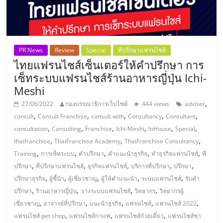
PR News
Review
Special
ที่ปรึกษาแฟรนไชส์
ไทยแฟรนไชส์เซ็นเตอร์ให้คำปรึกษา การ
เซ็ทระบบแฟรนไชส์ร้านอาหารญี่ปุ่น Ichi-
Meshi
,
27/06/2022
กองบรรณาธิการเว็บไซต์
444 views
adviser
,
,
,
,
,
consult
Consult Franchise
consult with
Consultancy
Consultant
,
,
,
,
,
,
consultation
Consulting
Franchise
Ichi-Meshi
InHouse
Special
,
,
,
thaifranchise
ThaiFranchise Academy
ThaiFranchise Consultancy
,
,
,
,
,
Training
การเซ็ทระบบ
คำปรึกษา
คำแนะนำธุรกิจ
ทำธุรกิจแฟรนไชส์
ที่
,
,
,
,
,
ปรึกษา
ที่ปรึกษาแฟรนไชส์
ธุรกิจแฟรนไชส์
บริการที่ปรึกษา
ปรึกษา
,
,
,
,
,
ปรึกษาธุรกิจ
ผู้ชี้นำ
ผู้เชี่ยวชาญ
ผู้ให้คำแนะนำ
ระบบแฟรนไชส์
รับคำ
,
,
,
,
ปรึกษา
ร้านอาหารญี่ปุ่น
วางระบบแฟรนไชส์
วิทยากร
วิทยากรผู้
,
,
,
,
,
เชี่ยวชาญ
อาจารย์ที่ปรึกษา
แนะนำธุรกิจ
แฟรนไชส์
แฟรนไชส์ 2022
,
,
,
แฟรนไชส์ pet shop
แฟรนไชส์กาแฟ
แฟรนไชส์ก๋วยเตี๋ยว
แฟรนไชส์ชา