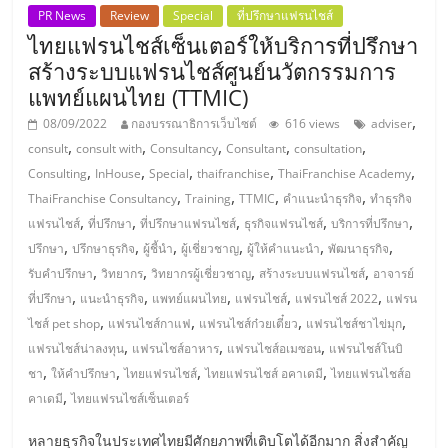
รน
PR News
Review
Special
ที่ปรึกษาแฟรนไชส์
ไทยแฟรนไชส์เซ็นเตอร์ให้บริการที่ปรึกษา
ไชส์"
สร้างระบบแฟรนไชส์ศูนย์นวัตกรรมการ
แพทย์แผนไทย (TTMIC)
"ศูนย์
,
08/09/2022
กองบรรณาธิการเว็บไซต์
616 views
adviser
รวม
,
,
,
,
,
consult
consult with
Consultancy
Consultant
consultation
ข้อมูล
,
,
,
,
,
Consulting
InHouse
Special
thaifranchise
ThaiFranchise Academy
ธุรกิจ
,
,
,
,
ThaiFranchise Consultancy
Training
TTMIC
คำแนะนำธุรกิจ
ทำธุรกิจ
SME
,
,
,
,
,
แฟรนไชส์
ที่ปรึกษา
ที่ปรึกษาแฟรนไชส์
ธุรกิจแฟรนไชส์
บริการที่ปรึกษา
แห่ง
,
,
,
,
,
,
ปรึกษา
ปรึกษาธุรกิจ
ผู้ชี้นำ
ผู้เชี่ยวชาญ
ผู้ให้คำแนะนำ
พัฒนาธุรกิจ
ประเทศไทย,
,
,
,
,
รับคำปรึกษา
วิทยากร
วิทยากรผู้เชี่ยวชาญ
สร้างระบบแฟรนไชส์
อาจารย์
ThaiSMEsCenter,
,
,
,
,
,
ที่ปรึกษา
แนะนำธุรกิจ
แพทย์แผนไทย
แฟรนไชส์
แฟรนไชส์ 2022
แฟรน
รวม
,
,
,
,
ไชส์ pet shop
แฟรนไชส์กาแฟ
แฟรนไชส์ก๋วยเตี๋ยว
แฟรนไชส์ชาไข่มุก
ธุรกิจ
,
,
,
แฟรนไชส์น่าลงทุน
แฟรนไชส์อาหาร
แฟรนไชส์อเมซอน
แฟรนไชส์โนบิ
เอ
,
,
,
,
ชา
ให้คำปรึกษา
ไทยแฟรนไชส์
ไทยแฟรนไชส์ อคาเดมี
ไทยแฟรนไชส์อ
ส
,
คาเดมี
ไทยแฟรนไชส์เซ็นเตอร์
เอ็
มอี
หลายธุรกิจในประเทศไทยมีศักยภาพที่เติบโตได้อีกมาก สิ่งสำคัญ