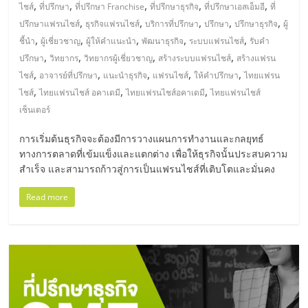
มอี
,
,
,
,
,
ไชส์
ที่ปรึกษา
ที่ปรึกษา Franchise
ที่ปรึกษาธุรกิจ
ที่ปรึกษาเอสเอ็มอี
ที่
,
,
,
,
,
ปรึกษาแฟรนไชส์
ธุรกิจแฟรนไชส์
บริการที่ปรึกษา
ปรึกษา
ปรึกษาธุรกิจ
ผู้
ไทย,
,
,
,
,
,
ชี้นำ
ผู้เชี่ยวชาญ
ผู้ให้คำแนะนำ
พัฒนาธุรกิจ
ระบบแฟรนไชส์
รับคำ
,
,
,
,
ปรึกษา
วิทยากร
วิทยากรผู้เชี่ยวชาญ
สร้างระบบแฟรนไชส์
สร้างแฟรน
,
,
,
,
,
SMEs,
ไชส์
อาจารย์ที่ปรึกษา
แนะนำธุรกิจ
แฟรนไชส์
ให้คำปรึกษา
ไทยแฟรน
,
,
,
ไชส์
ไทยแฟรนไชส์ อคาเดมี
ไทยแฟรนไชส์อคาเดมี
ไทยแฟรนไชส์
เซ็นเตอร์
แฟ
การเริ่มต้นธุรกิจจะต้องมีการวางแผนการทำงานและกลยุทธ์
รน
ทางการตลาดที่เข้มแข็งและแตกต่าง เพื่อให้ธุรกิจนั้นประสบความ
สำเร็จ และสามารถก้าวสู่การเป็นแฟรนไชส์ที่เติบโตและมั่นคง
ไชส์,
Read more
ที่
ปรึกษา