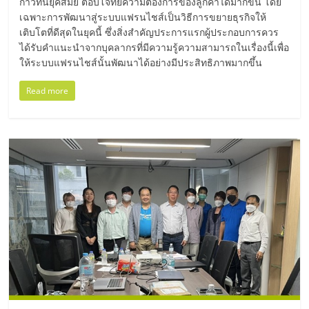
ก้าวทันยุคสมัย ตอบโจทย์ความต้องการของลูกค้าได้มากขึ้น โดย
เปิด
เฉพาะการพัฒนาสู่ระบบแฟรนไชส์เป็นวิธีการขยายธุรกิจให้
เติบโตที่ดีสุดในยุคนี้ ซึ่งสิ่งสำคัญประการแรกผู้ประกอบการควร
ร้าน
ได้รับคำแนะนำจากบุคลากรที่มีความรู้ความสามารถในเรื่องนี้เพื่อ
ให้ระบบแฟรนไชส์นั้นพัฒนาได้อย่างมีประสิทธิภาพมากขึ้น
ปรึกษา
Read more
ฟรี,
บริการ
พัฒนา
ระบบ
แฟ