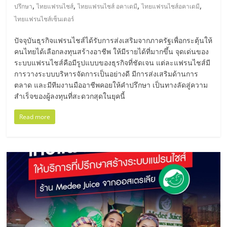
,
,
,
,
ปรึกษา
ไทยแฟรนไชส์
ไทยแฟรนไชส์ อคาเดมี
ไทยแฟรนไชส์อคาเดมี
รน
ไทยแฟรนไชส์เซ็นเตอร์
ไชส์,
ศูนย์
ปัจจุบันธุรกิจแฟรนไชส์ได้รับการส่งเสริมจากภาครัฐเพื่อกระตุ้นให้
รวม
คนไทยได้เลือกลงทุนสร้างอาชีพ ให้มีรายได้ที่มากขึ้น จุดเด่นของ
แฟ
ระบบแฟรนไชส์คือมีรูปแบบของธุรกิจที่ชัดเจน แต่ละแฟรนไชส์มี
รน
การวางระบบบริหารจัดการเป็นอย่างดี มีการส่งเสริมด้านการ
ไชส์
ตลาด และมีทีมงานมืออาชีพคอยให้คำปรึกษา เป็นทางลัดสู่ความ
พร้อม
สำเร็จของผู้ลงทุนที่สะดวกสุดในยุคนี้
ทำเล
Read more
สำหรับ
เปิด
ร้าน
ปรึกษา
ฟรี,
บริการ
พัฒนา
ระบบ
แฟ