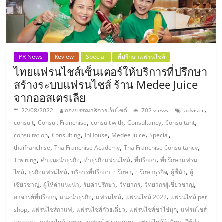
รน
ไชส์"
PR News
Review
Special
ที่ปรึกษาแฟรนไชส์
ไทยแฟรนไชส์เซ็นเตอร์ให้บริการที่ปรึกษา
สร้างระบบแฟรนไชส์ ร้าน Medee Juice
จากออสเตรเลีย
,
22/08/2022
กองบรรณาธิการเว็บไซต์
702 views
adviser
,
,
,
,
,
consult
Consult Franchise
consult with
Consultancy
Consultant
,
,
,
,
,
consultation
Consulting
InHouse
Medee Juice
Special
,
,
,
thaifranchise
ThaiFranchise Academy
ThaiFranchise Consultancy
,
,
,
,
Training
คำแนะนำธุรกิจ
ทำธุรกิจแฟรนไชส์
ที่ปรึกษา
ที่ปรึกษาแฟรน
,
,
,
,
,
,
ไชส์
ธุรกิจแฟรนไชส์
บริการที่ปรึกษา
ปรึกษา
ปรึกษาธุรกิจ
ผู้ชี้นำ
ผู้
,
,
,
,
,
เชี่ยวชาญ
ผู้ให้คำแนะนำ
รับคำปรึกษา
วิทยากร
วิทยากรผู้เชี่ยวชาญ
,
,
,
,
อาจารย์ที่ปรึกษา
แนะนำธุรกิจ
แฟรนไชส์
แฟรนไชส์ 2022
แฟรนไชส์ pet
,
,
,
,
shop
แฟรนไชส์กาแฟ
แฟรนไชส์ก๋วยเตี๋ยว
แฟรนไชส์ชาไข่มุก
แฟรนไชส์
,
,
,
,
น่าลงทุน
แฟรนไชส์อาหาร
แฟรนไชส์อเมซอน
แฟรนไชส์โนบิชา
ให้คำ