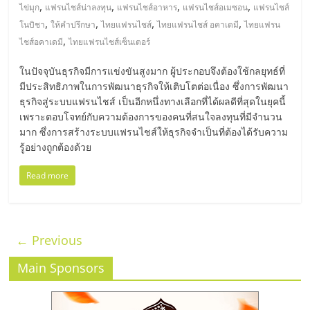
,
,
,
,
ไข่มุก
แฟรนไชส์น่าลงทุน
แฟรนไชส์อาหาร
แฟรนไชส์อเมซอน
แฟรนไชส์
,
,
,
,
โนบิชา
ให้คำปรึกษา
ไทยแฟรนไชส์
ไทยแฟรนไชส์ อคาเดมี
ไทยแฟรน
,
ไชส์อคาเดมี
ไทยแฟรนไชส์เซ็นเตอร์
ในปัจจุบันธุรกิจมีการแข่งขันสูงมาก ผู้ประกอบจึงต้องใช้กลยุทธ์ที่
มีประสิทธิภาพในการพัฒนาธุรกิจให้เติบโตต่อเนื่อง ซึ่งการพัฒนา
ธุรกิจสู่ระบบแฟรนไชส์ เป็นอีกหนึ่งทางเลือกที่ได้ผลดีที่สุดในยุคนี้
เพราะตอบโจทย์กับความต้องการของคนที่สนใจลงทุนที่มีจำนวน
มาก ซึ่งการสร้างระบบแฟรนไชส์ให้ธุรกิจจำเป็นที่ต้องได้รับความ
รู้อย่างถูกต้องด้วย
Read more
← Previous
Main Sponsors