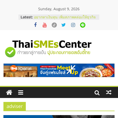
Skip
Sunday, August 9, 2026
to
content
Latest:
บริษัท Cybersecurity ในไทยที่ไหนดี?
วิธีเลือกผู้ให้บริการให้คุ้มค่าและตอบ
โจทย์ธุรกิจ
อยากหาเงินทุน เพิ่มสภาพคล่องให้ธุรกิจ
เริ่มยังไงให้ผ่านฉลุย
สัมมนาออนไลน์ โอกาสบริหารสถานี
"ศูนย์
บริการน้ำมัน Shell
สัมมนาลงทุน แฟรนไชส์ยอนนี่
ThaiFranchise Meet Up จับคู่แฟรน
รวม
ไชส์ ครั้งที่ 8
ร้านเครื่องเสียงคุณภาพสูง พร้อม
โซลูชันระบบภาพและเสียง
ข้อมูล
ธุรกิจ
SME
adviser