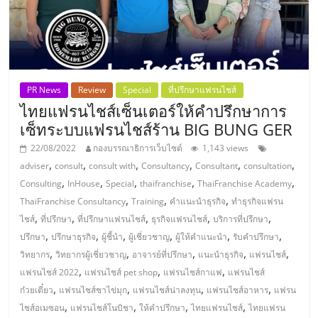
PR News
Review
Special
ที่ปรึกษาแฟรนไชส์
ไทยแฟรนไชส์เซ็นเตอร์ให้คำปรึกษาการ
เซ็ทระบบแฟรนไชส์ร้าน BIG BUNG GER
22/08/2022
กองบรรณาธิการเว็บไซต์
1,143 views
,
,
,
,
,
,
adviser
consult
consult with
Consultancy
Consultant
consultation
,
,
,
,
,
Consulting
InHouse
Special
thaifranchise
ThaiFranchise Academy
,
,
,
ThaiFranchise Consultancy
Training
คำแนะนำธุรกิจ
ทำธุรกิจแฟรน
,
,
,
,
,
ไชส์
ที่ปรึกษา
ที่ปรึกษาแฟรนไชส์
ธุรกิจแฟรนไชส์
บริการที่ปรึกษา
,
,
,
,
,
,
ปรึกษา
ปรึกษาธุรกิจ
ผู้ชี้นำ
ผู้เชี่ยวชาญ
ผู้ให้คำแนะนำ
รับคำปรึกษา
,
,
,
,
,
วิทยากร
วิทยากรผู้เชี่ยวชาญ
อาจารย์ที่ปรึกษา
แนะนำธุรกิจ
แฟรนไชส์
,
,
,
แฟรนไชส์ 2022
แฟรนไชส์ pet shop
แฟรนไชส์กาแฟ
แฟรนไชส์
,
,
,
,
ก๋วยเตี๋ยว
แฟรนไชส์ชาไข่มุก
แฟรนไชส์น่าลงทุน
แฟรนไชส์อาหาร
แฟรน
,
,
,
,
ไชส์อเมซอน
แฟรนไชส์โนบิชา
ให้คำปรึกษา
ไทยแฟรนไชส์
ไทยแฟรน