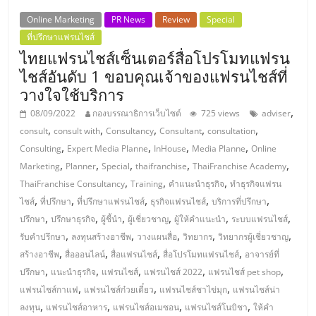
รน
Online Marketing
PR News
Review
Special
ไชส์
ที่ปรึกษาแฟรนไชส์
ขาย
ไทยแฟรนไชส์เซ็นเตอร์สื่อโปรโมทแฟรน
หน้า
ไชส์อันดับ 1 ขอบคุณเจ้าของแฟรนไชส์ที่
บ้าน
ลงทุน
วางใจใช้บริการ
น้อย
,
08/09/2022
กองบรรณาธิการเว็บไซต์
725 views
adviser
คืน
,
,
,
,
,
consult
consult with
Consultancy
Consultant
consultation
ทุน
,
,
,
,
Consulting
Expert Media Planne
InHouse
Media Planne
Online
ไว,
,
,
,
,
,
Marketing
Planner
Special
thaifranchise
ThaiFranchise Academy
ที่
,
,
,
ThaiFranchise Consultancy
Training
คำแนะนำธุรกิจ
ทำธุรกิจแฟรน
ปรึกษา
,
,
,
,
,
ไชส์
ที่ปรึกษา
ที่ปรึกษาแฟรนไชส์
ธุรกิจแฟรนไชส์
บริการที่ปรึกษา
การ
,
,
,
,
,
,
ปรึกษา
ปรึกษาธุรกิจ
ผู้ชี้นำ
ผู้เชี่ยวชาญ
ผู้ให้คำแนะนำ
ระบบแฟรนไชส์
ลงทุน
,
,
,
,
,
รับคำปรึกษา
ลงทุนสร้างอาชีพ
วางแผนสื่อ
วิทยากร
วิทยากรผู้เชี่ยวชาญ
และ
,
,
,
,
สร้างอาชีพ
สื่อออนไลน์
สื่อแฟรนไชส์
สื่อโปรโมทแฟรนไชส์
อาจารย์ที่
ขยาย
,
,
,
,
,
ปรึกษา
แนะนำธุรกิจ
แฟรนไชส์
แฟรนไชส์ 2022
แฟรนไชส์ pet shop
สา
,
,
,
แฟรนไชส์กาแฟ
แฟรนไชส์ก๋วยเตี๋ยว
แฟรนไชส์ชาไข่มุก
แฟรนไชส์น่า
ขา
,
,
,
,
ลงทุน
แฟรนไชส์อาหาร
แฟรนไชส์อเมซอน
แฟรนไชส์โนบิชา
ให้คำ
แฟ