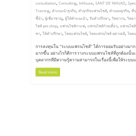
ไทย,
,
,
,
,
consultation
Consulting
InHouse
SANT DE’ NHUAD
Spec
,
,
,
,
Training
คำแนะนำธุรกิจ
ทำธุรกิจแฟรนไชส์
ทำแผนธุรกิจ
ที่
SMEs,
,
,
,
,
,
ชี้นำ
ผู้เชี่ยวชาญ
ผู้ให้คำแนะนำ
รับคำปรึกษา
วิทยากร
วิทยา
,
,
,
ไชส์ pet shop
แฟรนไชส์กาแฟ
แฟรนไชส์ก๋วยเตี๋ยว
แฟรนไชส์
แฟ
,
,
,
,
ชา
ให้คำปรึกษา
ไทยแฟรนไชส์
ไทยแฟรนไชส์ อคาเดมี
ไทยแ
รน
การลงทุนใน “ระบบแฟรนไชส์” ได้การยอมรับอย่างมาก หล
มากขึ้น อย่างไรก็ดีการวางระบบแฟรนไชส์ที่ถูกต้องนั้นเ
บุคลากรที่มีความรู้ความสามารถในเรื่องนี้เพื่อให้ระบ
ไชส์,
Read more
ที่
ปรึกษา
แฟ
รน