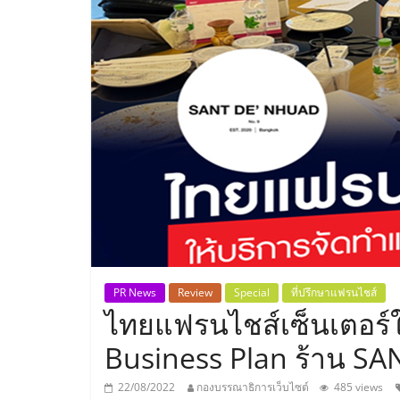
ประเทศไทย,
ThaiSMEsCenter
รวม
ธุรกิจ
เอ
ส
เอ็
PR News
Review
Special
ที่ปรึกษาแฟรนไชส์
ไทยแฟรนไชส์เซ็นเตอร์ใ
มอี
Business Plan ร้าน S
22/08/2022
กองบรรณาธิการเว็บไซต์
485 views