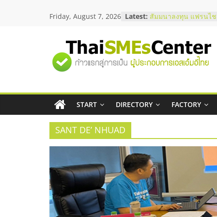
Skip
Friday, August 7, 2026
Latest:
สัมมนาลงทุน แฟรนไชส
to
ThaiFranchise Meet U
content
ไชส์ ครั้งที่ 8
ร้านเครื่องเสียงคุณภาพ
"ศูนย์
โซลูชันระบบภาพและเ
บริษัท Cybersecurity 
วิธีเลือกผู้ให้บริการให
รวม
โจทย์ธุรกิจ
อยากหาเงินทุน เพิ่มสภ
เริ่มยังไงให้ผ่านฉลุย
START
DIRECTORY
FACTORY
ข้อมูล
สัมมนาออนไลน์ โอกาส
บริการน้ำมัน Shell
SANT DE’ NHUAD
ธุรกิจ
SME
แห่ง