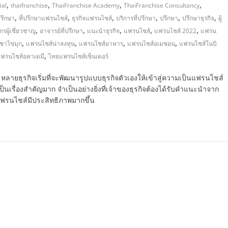
,
,
,
,
ial
thaifranchise
ThaiFranchise Academy
ThaiFranchise Consultancy
,
,
,
,
,
,
ปรึกษา
ที่ปรึกษาแฟรนไชส์
ธุรกิจแฟรนไชส์
บริการที่ปรึกษา
ปรึกษา
ปรึกษาธุรกิจ
ผู้
,
,
,
,
,
กรผู้เชี่ยวชาญ
อาจารย์ที่ปรึกษา
แนะนำธุรกิจ
แฟรนไชส์
แฟรนไชส์ 2022
แฟรน
,
,
,
,
ชาไข่มุก
แฟรนไชส์น่าลงทุน
แฟรนไชส์อาหาร
แฟรนไชส์อเมซอน
แฟรนไชส์โนบิ
,
ฟรนไชส์อคาเดมี
ไทยแฟรนไชส์เซ็นเตอร์
ายธุรกิจเริ่มที่จะพัฒนารูปแบบธุรกิจตัวเองให้เข้าสู่ความเป็นแฟรนไชส์
ป็นเรื่องสำคัญมาก จำเป็นอย่างยิ่งที่เจ้าของธุรกิจต้องได้รับคำแนะนำจาก
บแฟรนไชส์มีประสิทธิภาพมากขึ้น