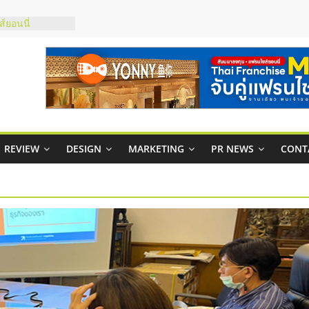
์ยอนนี่
p จับคู่แฟรน
สูง พร้อม
สียง
ในไทยที่ไหนดี?
้คุ้มค่าและตอบ
าพคล่องให้ธุรกิจ
REVIEW
DESIGN
MARKETING
PR NEWS
CONT
บริหารสถานี