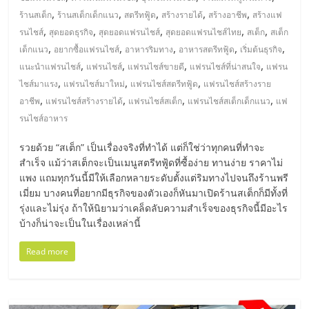
แฟ
,
,
,
,
,
ร้านสเต็ก
ร้านสเต็กเด็กแนว
สตรีทฟู้ด
สร้างรายได้
สร้างอาชีพ
สร้างแฟ
รน
,
,
,
,
,
รนไชส์
สุดยอดธุรกิจ
สุดยอดแฟรนไชส์
สุดยอดแฟรนไชส์ไทย
สเต็ก
สเต็ก
,
,
,
,
,
เด็กแนว
อยากซื้อแฟรนไชส์
อาหารริมทาง
อาหารสตรีทฟู้ด
เริ่มต้นธุรกิจ
ไชส์
,
,
,
,
แนะนำแฟรนไชส์
แฟรนไชส์
แฟรนไชส์ขายดี
แฟรนไชส์ที่น่าสนใจ
แฟรน
,
,
,
ไชส์มาแรง
แฟรนไชส์มาใหม่
แฟรนไชส์สตรีทฟู้ด
แฟรนไชส์สร้างราย
,
,
,
,
แฟ
อาชีพ
แฟรนไชส์สร้างรายได้
แฟรนไชส์สเต็ก
แฟรนไชส์สเต็กเด็กแนว
แฟ
รนไชส์อาหาร
รน
รวยด้วย “สเต็ก” เป็นเรื่องจริงที่ทำได้ แต่ก็ใช่ว่าทุกคนที่ทำจะ
สำเร็จ แม้ว่าสเต็กจะเป็นเมนูสตรีทฟู้ดที่ซื้อง่าย ทานง่าย ราคาไม่
ไชส์
แพง แถมทุกวันนี้มีให้เลือกหลายระดับตั้งแต่ริมทางไปจนถึงร้านพรี
เมี่ยม บางคนที่อยากมีธุรกิจของตัวเองก็หันมาเปิดร้านสเต็กก็มีทั้งที่
รุ่งและไม่รุ่ง ถ้าให้นิยามว่าเคล็ดลับความสำเร็จของธุรกิจนี้มีอะไร
ขาย
บ้างก็น่าจะเป็นในเรื่องเหล่านี้
Read more
หน้า
บ้าน