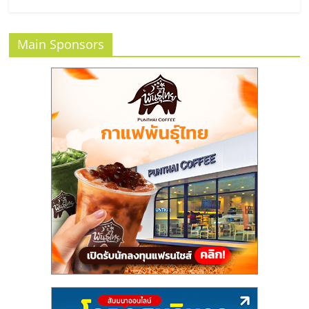
ศูนย์
Main Sponsors
รวม
แฟ
รน
ไชส์
พร้อม
ทำเล
สำหรับ