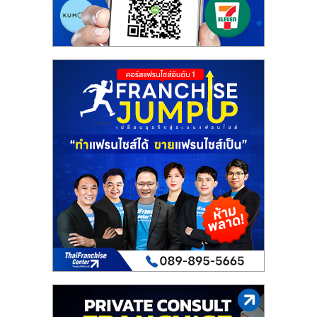
รน
ไชส์,
ศูนย์
รวม
แฟ
รน
ไชส์
พร้อม
ทำเล
สำหรับ
เปิด
ร้าน
ปรึกษา
ฟรี,
บริการ
พัฒนา
ระบบ
แฟ