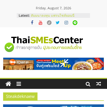
Skip
Friday, August 7, 2026
to
สัมมนาออนไลน์ โอกาสบริหารสถานี
content
Latest:
บริการน้ำมัน Shell
สัมมนาลงทุน แฟรนไชส์ยอนนี่
ThaiFranchise Meet Up จับคู่แฟรน
ไชส์ ครั้งที่ 8
ร้านเครื่องเสียงคุณภาพสูง พร้อม
โซลูชันระบบภาพและเสียง
"ศูนย์
บริษัท Cybersecurity ในไทยที่ไหนดี?
วิธีเลือกผู้ให้บริการให้คุ้มค่าและตอบ
โจทย์ธุรกิจ
รวม
อยากหาเงินทุน เพิ่มสภาพคล่องให้ธุรกิจ
เริ่มยังไงให้ผ่านฉลุย
ข้อมูล
ธุรกิจ
SME
Steakdeknaew