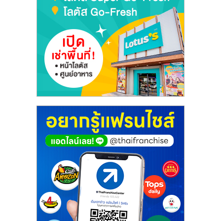
รน
ไชส์
ขาย
หน้า
บ้าน
ลงทุน
น้อย
คืน
ทุน
ไว,
ที่
ปรึกษา
การ
ลงทุน
และ
ขยาย
สา
ขา
แฟ