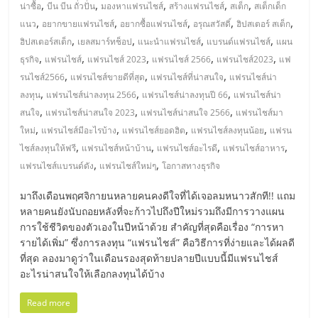
,
,
,
,
,
น่าซื้อ
บีน บีน ถั่วปั่น
มองหาแฟรนไชส์
สร้างแฟรนไชส์
สเต็ก
สเต็กเด็ก
ลงทุน
,
,
,
,
,
แนว
อยากขายแฟรนไชส์
อยากซื้อแฟรนไชส์
อรุณสวัสดิ์
ฮิปสเตอร์ สเต็ก
,
,
,
,
ฮิปสเตอร์สเต็ก
เยลสมาร์ทช็อป
แนะนำแฟรนไชส์
แบรนด์แฟรนไชส์
แผน
และ
,
,
,
,
,
ธุรกิจ
แฟรนไชส์
แฟรนไชส์ 2023
แฟรนไชส์ 2566
แฟรนไชส์2023
แฟ
,
,
,
รนไชส์2566
แฟรนไชส์ขายดีที่สุด
แฟรนไชส์ที่น่าสนใจ
แฟรนไชส์น่า
,
,
,
ขยาย
ลงทุน
แฟรนไชส์น่าลงทุน 2566
แฟรนไชส์น่าลงทุนปี 66
แฟรนไชส์น่า
,
,
,
สนใจ
แฟรนไชส์น่าสนใจ 2023
แฟรนไชส์น่าสนใจ 2566
แฟรนไชส์มา
,
,
,
,
ใหม่
แฟรนไชส์มีอะไรบ้าง
แฟรนไชส์ยอดฮิต
แฟรนไชส์ลงทุนน้อย
แฟรน
สา
,
,
,
,
ไชส์ลงทุนให้ฟรี
แฟรนไชส์หน้าบ้าน
แฟรนไชส์อะไรดี
แฟรนไชส์อาหาร
,
,
แฟรนไชส์แบรนด์ดัง
แฟรนไชส์ใหม่ๆ
โอกาสทางธุรกิจ
ขา
มาถึงเดือนพฤศจิกายนหลายคนคงดีใจที่ได้เจอลมหนาวสักที!! แถม
แฟ
หลายคนยังนับถอยหลังที่จะก้าวไปถึงปีใหม่รวมถึงมีการวางแผน
การใช้ชีวิตของตัวเองในปีหน้าด้วย สำคัญที่สุดคือเรื่อง “การหา
รายได้เพิ่ม” ซึ่งการลงทุน “แฟรนไชส์” คือวิธีการที่ง่ายและได้ผลดี
รน
ที่สุด ลองมาดูว่าในเดือนรองสุดท้ายปลายปีแบบนี้มีแฟรนไชส์
อะไรน่าสนใจให้เลือกลงทุนได้บ้าง
ไชส์,
Read more