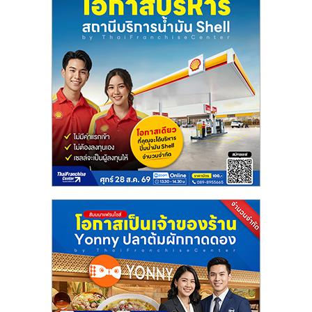
เปิด
ร้าน
ปรึกษา
ฟรี,
บริการ
พัฒนา
ระบบ
แฟ