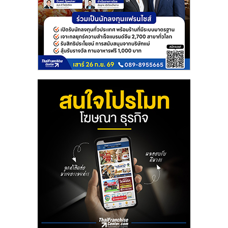
รน
ไชส์"
"ศูนย์
รวม
ข้อมูล
ธุรกิจ
SME
แห่ง
ประเทศไทย,
ThaiSMEsCenter,
รวม
ธุรกิจ
เอ
ส
เอ็
มอี