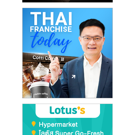
ไทย,
SMEs,
แฟ
รน
ไชส์,
ที่
ปรึกษา
แฟ
รน
ไชส์,
รวม
แฟ
รน
ไชส์
ขาย
แฟ
รน
ไชส์
แฟ