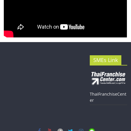
SMEs Link
ThaiFranchiseCent
er