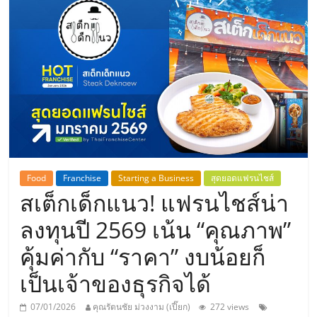
แห่ง
ประเทศไทย,
ThaiSMEsCenter,
รวม
ธุรกิจ
Food
Franchise
Starting a Business
สุดยอดแฟรนไชส์
สเต็กเด็กแนว! แฟรนไชส์น่า
เอ
ลงทุนปี 2569 เน้น “คุณภาพ”
ส
คุ้มค่ากับ “ราคา” งบน้อยก็
เป็นเจ้าของธุรกิจได้
เอ็
07/01/2026
คุณรัตนชัย ม่วงงาม (เปี๊ยก)
272 views