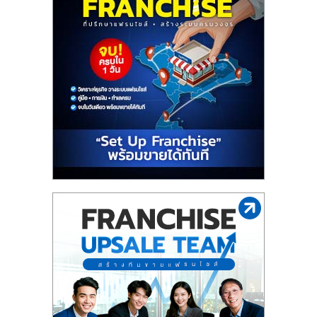
รน
ไชส์"