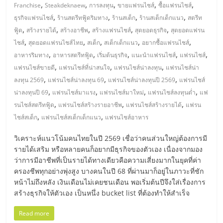
มอี
,
,
,
,
,
Franchise
Steakdeknaew
การลงทุน
ขายแฟรนไชส์
ซื้อแฟรนไชส์
,
,
,
,
ธุรกิจแฟรนไชส์
ร้านสตรีทฟู้ดริมทาง
ร้านสเต็ก
ร้านสเต็กเด็กแนว
สตรีท
ไทย,
,
,
,
,
,
ฟู้ด
สร้างรายได้
สร้างอาชีพ
สร้างแฟรนไชส์
สุดยอดธุรกิจ
สุดยอดแฟรน
,
,
,
,
,
ไชส์
สุดยอดแฟรนไชส์ไทย
สเต็ก
สเต็กเด็กแนว
อยากซื้อแฟรนไชส์
SMEs,
,
,
,
,
,
อาหารริมทาง
อาหารสตรีทฟู้ด
เริ่มต้นธุรกิจ
แนะนำแฟรนไชส์
แฟรนไชส์
,
,
,
แฟรนไชส์ขายดี
แฟรนไชส์ที่น่าสนใจ
แฟรนไชส์น่าลงทุน
แฟรนไชส์น่า
,
,
,
ลงทุน 2569
แฟรนไชส์น่าลงทุน 69
แฟรนไชส์น่าลงทุนปี 2569
แฟรนไชส์
แฟ
,
,
,
,
น่าลงทุนปี 69
แฟรนไชส์มาแรง
แฟรนไชส์มาใหม่
แฟรนไชส์ลงทุนต่ำ
แฟ
,
,
,
รนไชส์สตรีทฟู้ด
แฟรนไชส์สร้างรายอาชีพ
แฟรนไชส์สร้างรายได้
แฟรน
รน
,
,
ไชส์สเต็ก
แฟรนไชส์สเต็กเด็กแนว
แฟรนไชส์อาหาร
ไชส์,
วิเคราะห์แนวโน้มคนไทยในปี 2569 เชื่อว่าคนส่วนใหญ่ต้องการมี
รายได้เสริม หรือหลายคนก็อยากมีธุรกิจของตัวเอง เนื่องจากมอง
ว่าการมีอาชีพที่เป็นรายได้ทางเดียวคือความเสี่ยงมากในยุคที่ค่า
ที่
ครองชีพทุกอย่างพุ่งสูง บางคนในปี 68 ที่ผ่านมาก็อยู่ในภาวะที่ชัก
หน้าไม่ถึงหลัง เงินเดือนไม่เคยชนเดือน พอเริ่มต้นปีจึงใส่เรื่องการ
ปรึกษา
สร้างธุรกิจให้ตัวเอง เป็นหนึ่ง bucket list ที่ต้องทำให้สำเร็จ
Read more