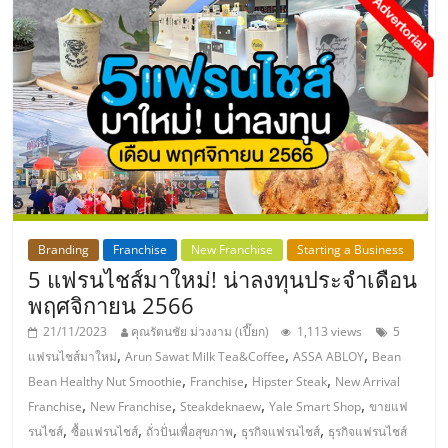
ลงทุน
น้อย
คืน
ทุน
ไว,
Branding
Franchise
New Franchise
Starting a Business
5 แฟรนไชส์มาใหม่! น่าลงทุนประจำเดือน
พฤศจิกายน 2566
ที่
21/11/2023
คุณรัตนชัย ม่วงงาม (เปี๊ยก)
1,113 views
5
,
,
,
แฟรนไชส์มาใหม่
Arun Sawat Milk Tea&Coffee
ASSA ABLOY
Bean
ปรึกษา
,
,
,
Bean Healthy Nut Smoothie
Franchise
Hipster Steak
New Arrival
,
,
,
,
Franchise
New Franchise
Steakdeknaew
Yale Smart Shop
ขายแฟ
การ
,
,
,
,
รนไชส์
ซื้อแฟรนไชส์
ถั่วปั่นเพื่อสุขภาพ
ธุรกิจแฟรนไชส์
ธุรกิจแฟรนไชส์