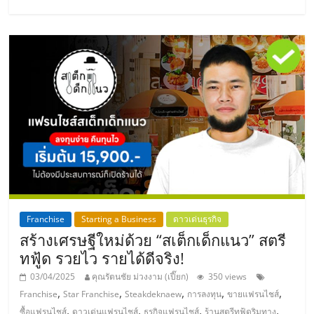
แฟ
รน
ไชส์,
รวม
แฟ
รน
Franchise
Starting a Business
ดาวเด่นธุรกิจ
ไชส์
สร้างเศรษฐีใหม่ด้วย “สเต็กเด็กแนว” สตรี
ทฟู้ด รวยไว รายได้ดีจริง!
ขาย
03/04/2025
คุณรัตนชัย ม่วงงาม (เปี๊ยก)
350 views
,
,
,
,
,
Franchise
Star Franchise
Steakdeknaew
การลงทุน
ขายแฟรนไชส์
,
,
,
,
ซื้อแฟรนไชส์
ดาวเด่นแฟรนไชส์
ธุรกิจแฟรนไชส์
ร้านสตรีทฟู้ดริมทาง