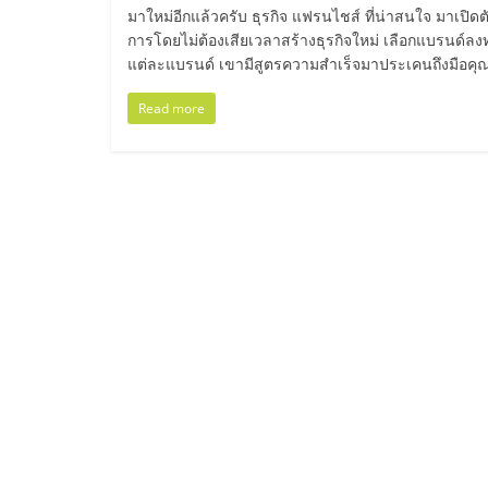
ไทย,
มาใหม่อีกแล้วครับ ธุรกิจ แฟรนไชส์ ที่น่าสนใจ มาเปิด
การโดยไม่ต้องเสียเวลาสร้างธุรกิจใหม่ เลือกแบรนด์ล
SMEs,
แต่ละแบรนด์ เขามีสูตรความสำเร็จมาประเคนถึงมือคุณให
แฟ
Read more
รน
ไชส์,
ที่
ปรึกษา
แฟ
รน