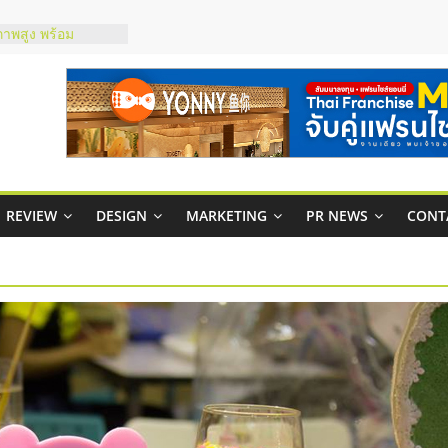
ชส์ยอนนี่
t Up จับคู่แฟรน
ภาพสูง พร้อม
ะเสียง
ty ในไทยที่ไหนดี?
รให้คุ้มค่าและตอบ
มสภาพคล่องให้ธุรกิจ
REVIEW
DESIGN
MARKETING
PR NEWS
CONT
กาสบริหารสถานี