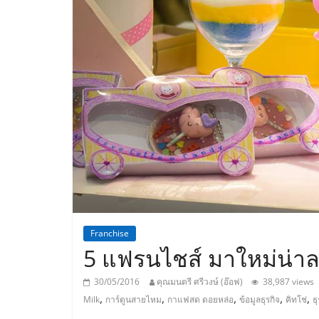
ประเทศไทย,
ThaiSMEsCenter
รวม
ธุรกิจ
เอ
ส
เอ็
Franchise
5 แฟรนไชส์ มาใหม่น่าล
มอี
30/05/2016
คุณมนตรี ศรีวงษ์ (อ๊อฟ)
38,987 views
,
,
,
,
,
Milk
การ์ตูนสายไหม
กาแฟสด ดอยหล่อ
ข้อมูลธุรกิจ
คิทโช่
ธ