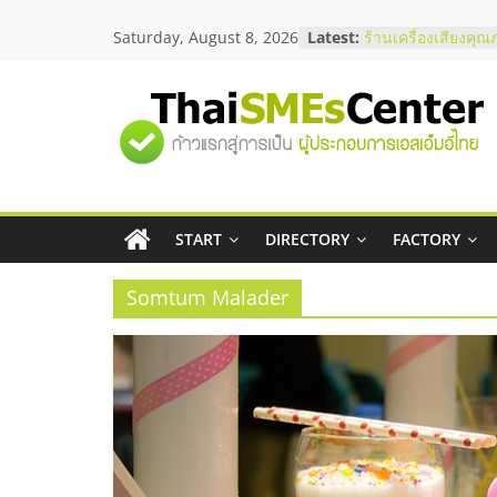
Skip
สัมมนาลงทุน แฟรนไ
Saturday, August 8, 2026
Latest:
to
ThaiFranchise Mee
content
ไชส์ ครั้งที่ 8
ร้านเครื่องเสียงคุณ
"ศูนย์
โซลูชันระบบภาพแล
บริษัท Cybersecuri
วิธีเลือกผู้ให้บริกา
รวม
โจทย์ธุรกิจ
อยากหาเงินทุน เพิ่
เริ่มยังไงให้ผ่านฉลุย
START
DIRECTORY
FACTORY
ข้อมูล
สัมมนาออนไลน์ โอ
บริการน้ำมัน Shell
Somtum Malader
ธุรกิจ
SME
แห่ง