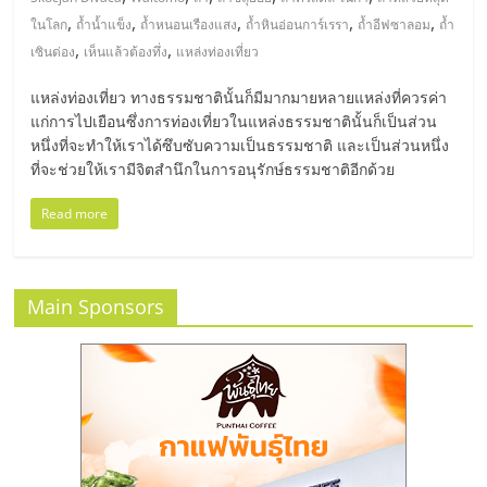
มอี
,
,
,
,
,
ในโลก
ถ้ำน้ำแข็ง
ถ้ำหนอนเรืองแสง
ถ้ำหินอ่อนการ์เรรา
ถ้ำอีฟซาลอม
ถ้ำ
,
,
เซินด่อง
เห็นแล้วต้องทึ่ง
แหล่งท่องเที่ยว
ไทย,
แหล่งท่องเที่ยว ทางธรรมชาตินั้นก็มีมากมายหลายแหล่งที่ควรค่า
SMEs,
แก่การไปเยือนซึ่งการท่องเที่ยวในแหล่งธรรมชาตินั้นก็เป็นส่วน
หนึ่งที่จะทำให้เราได้ซึบซับความเป็นธรรมชาติ และเป็นส่วนหนึ่ง
ที่จะช่วยให้เรามีจิตสำนึกในการอนุรักษ์ธรรมชาติอีกด้วย
แฟ
Read more
รน
ไชส์,
Main Sponsors
ที่
ปรึกษา