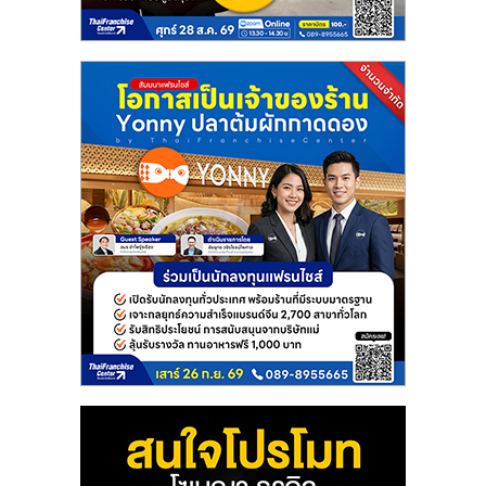
แฟ
รน
ไชส์
แฟ
รน
ไชส์
ขาย
หน้า
บ้าน