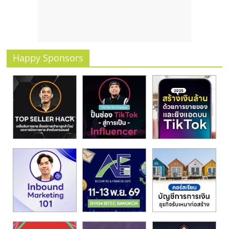
รน
ไชส์
ขาย
หน้า
บ้าน
Happy Sponsors
ลงทุน
น้อย
คืน
ทุน
ไว,
ที่
ปรึกษา
การ
ลงทุน
และ
ขยาย
สา
ขา
แฟ