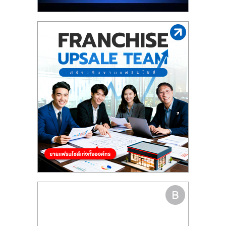
รน
ไชส์"
"ศูนย์
รวม
ข้อมูล
ธุรกิจ
SME
แห่ง
ประเทศไทย,
ThaiSMEsCenter,
รวม
ธุรกิจ
เอ
ส
เอ็
มอี