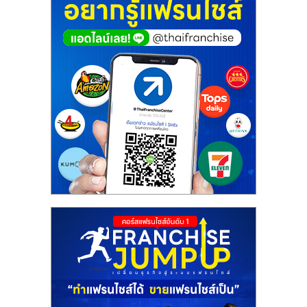
ศูนย์
รวม
แฟ
รน
ไชส์
พร้อม
ทำเล
สำหรับ