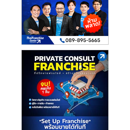
เปิด
ร้าน
ปรึกษา
ฟรี,
บริการ
พัฒนา
ระบบ
แฟ