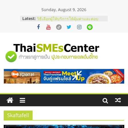
Skip
Sunday, August 9, 2026
to
content
Latest:
บริษัท Cybersecurity ในไทยที่ไหนดี?
วิธีเลือกผู้ให้บริการให้คุ้มค่าและตอบ
โจทย์ธุรกิจ
อยากหาเงินทุน เพิ่มสภาพคล่องให้ธุรกิจ
เริ่มยังไงให้ผ่านฉลุย
สัมมนาออนไลน์ โอกาสบริหารสถานี
"ศูนย์
บริการน้ำมัน Shell
สัมมนาลงทุน แฟรนไชส์ยอนนี่
ThaiFranchise Meet Up จับคู่แฟรน
รวม
ไชส์ ครั้งที่ 8
ร้านเครื่องเสียงคุณภาพสูง พร้อม
โซลูชันระบบภาพและเสียง
ข้อมูล
ธุรกิจ
SME
Skaftafell