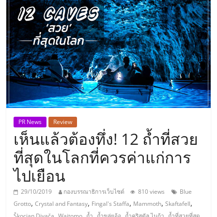
แห่ง
ประเทศไทย,
ThaiSMEsCenter,
รวม
ธุรกิจ
PR News
Review
เห็นแล้วต้องทึ่ง! 12 ถ้ำที่สวย
เอ
ที่สุดในโลกที่ควรค่าแก่การ
ส
ไปเยือน
เอ็
29/10/2019
กองบรรณาธิการเว็บไซต์
810 views
Blue
,
,
,
,
,
Grotto
Crystal and Fantasy
Fingal's Staffa
Mammoth
Skaftafell
,
,
,
,
,
Škocjan Divača
Waitomo
ถ้ำ
ถ้ำขลุ่ยอ้อ
ถ้ำคริสตัล ไนก้า
ถ้ำที่สวยที่สุด