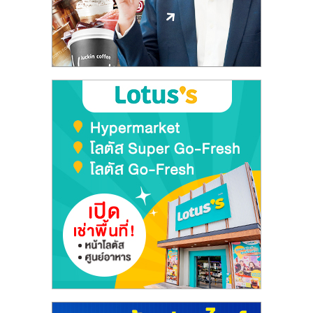
ลงทุน
และ
ขยาย
สา
ขา
แฟ
รน
ไชส์,