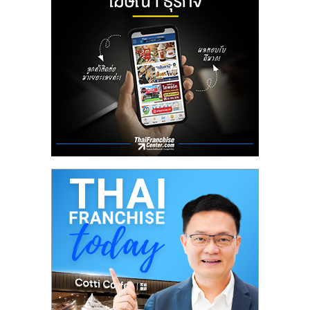
ลงทุน
น้อย
คืน
ทุน
ไว,
ที่
ปรึกษา
การ