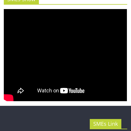
รน
ไชส์"
SMEs Link