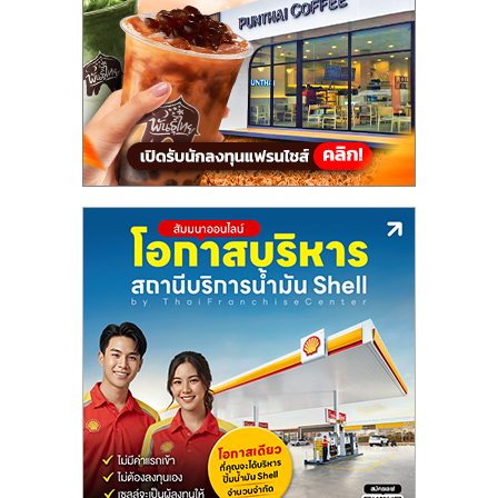
แฟ
รน
ไชส์,
รวม
แฟ
รน
ไชส์
ขาย