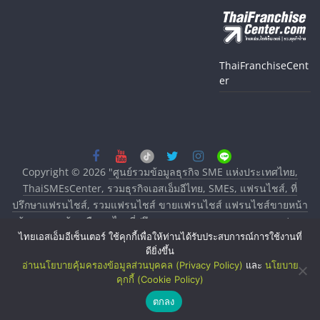
ThaiFranchiseCent
er
Copyright © 2026
"ศูนย์รวมข้อมูลธุรกิจ SME แห่งประเทศไทย,
ThaiSMEsCenter, รวมธุรกิจเอสเอ็มอีไทย, SMEs, แฟรนไชส์, ที่
ปรึกษาแฟรนไชส์, รวมแฟรนไชส์ ขายแฟรนไชส์ แฟรนไชส์ขายหน้า
บ้าน ลงทุนน้อย คืนทุนไว, ที่ปรึกษาการลงทุนและขยายสาขาแฟรน
ไทยเอสเอ็มอีเซ็นเตอร์ ใช้คุกกี้เพื่อให้ท่านได้รับประสบการณ์การใช้งานที่
ไชส์, ศูนย์รวมแฟรนไชส์ พร้อมทำเลสำหรับเปิดร้าน ปรึกษาฟรี,
ดียิ่งขึ้น
บริการพัฒนาระบบแฟรนไชส์"
. All rights reserved.
อ่านนโยบายคุ้มครองข้อมูลส่วนบุคคล (Privacy Policy)
และ
นโยบาย
คุกกี้ (Cookie Policy)
ตกลง