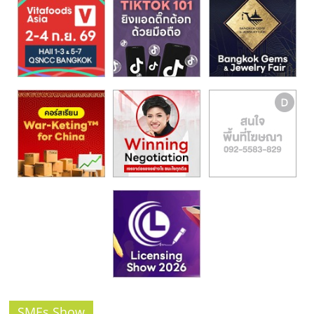
รน
ไชส์,
ศูนย์
รวม
แฟ
รน
ไชส์
พร้อม
ทำเล
สำหรับ
เปิด
ร้าน
ปรึกษา
ฟรี,
บริการ
พัฒนา
ระบบ
แฟ
SMEs Show