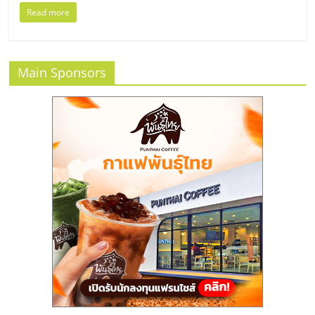
แฟ
Read more
รน
ไชส์,
Main Sponsors
รวม
แฟ
รน
ไชส์
ขาย