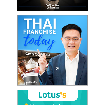
ลงทุน
และ
ขยาย
สา
ขา
แฟ
รน
ไชส์,