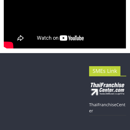
SMEs Link
ThaiFranchiseCent
er