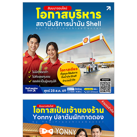
แฟ
รน
ไชส์
แฟ
รน
ไชส์
ขาย
หน้า
บ้าน