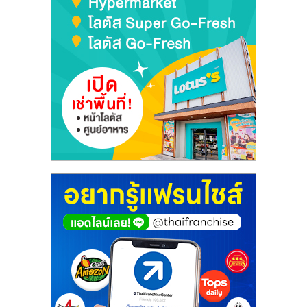
ศูนย์
รวม
แฟ
รน
ไชส์
พร้อม
ทำเล
สำหรับ