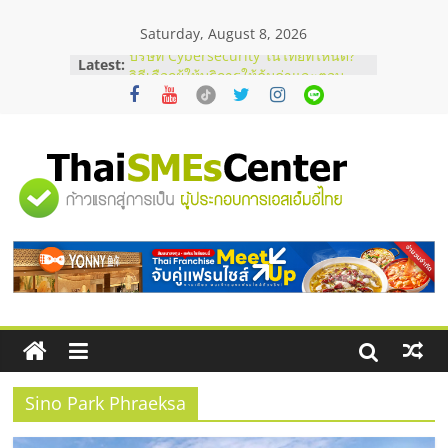
Skip
Saturday, August 8, 2026
to
content
Latest:
บริษัท Cybersecurity ในไทยที่ไหนดี?
วิธีเลือกผู้ให้บริการให้คุ้มค่าและตอบ
โจทย์ธุรกิจ
อยากหาเงินทุน เพิ่มสภาพคล่องให้ธุรกิจ
เริ่มยังไงให้ผ่านฉลุย
สัมมนาออนไลน์ โอกาสบริหารสถานี
"ศูนย์
บริการน้ำมัน Shell
สัมมนาลงทุน แฟรนไชส์ยอนนี่
ThaiFranchise Meet Up จับคู่แฟรน
รวม
ไชส์ ครั้งที่ 8
ร้านเครื่องเสียงคุณภาพสูง พร้อม
โซลูชันระบบภาพและเสียง
ข้อมูล
ธุรกิจ
SME
Sino Park Phraeksa