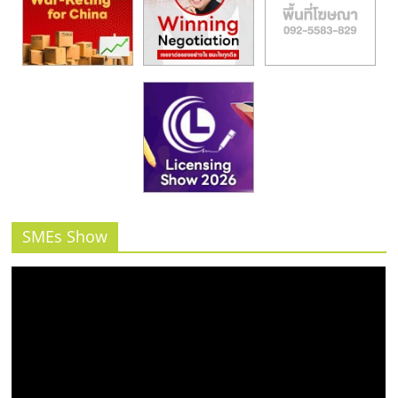
รน
ไชส์"
SMEs Show