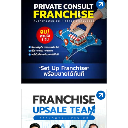
รน
ไชส์"
"ศูนย์
รวม
ข้อมูล
ธุรกิจ
SME
แห่ง
ประเทศไทย,
ThaiSMEsCenter,
รวม
ธุรกิจ
เอ
ส
เอ็
มอี