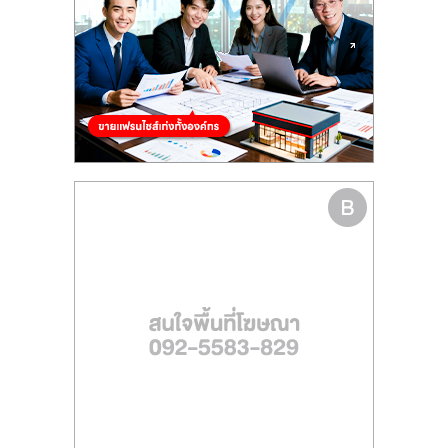
ไทย,
SMEs,
แฟ
รน
ไชส์,
ที่
ปรึกษา
แฟ
รน
ไชส์,
รวม
แฟ
รน
ไชส์
ขาย
แฟ
รน
ไชส์
แฟ