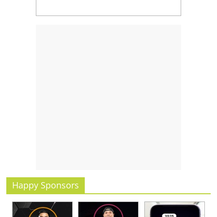
รน
ไชส์
ขาย
หน้า
บ้าน
ลงทุน
น้อย
คืน
ทุน
ไว,
ที่
ปรึกษา
การ
ลงทุน
และ
ขยาย
Happy Sponsors
สา
ขา
แฟ