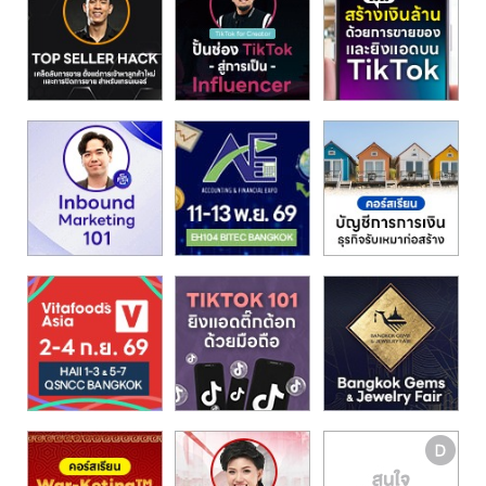
รน
ไชส์,
ศูนย์
รวม
แฟ
รน
ไชส์
พร้อม
ทำเล
สำหรับ
เปิด
ร้าน
ปรึกษา
ฟรี,
บริการ
พัฒนา
ระบบ
แฟ