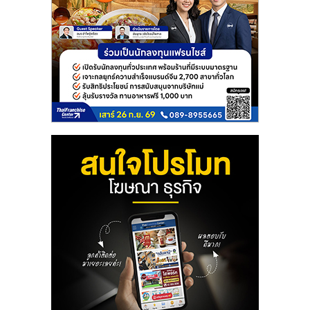
ลงทุน
น้อย
คืน
ทุน
ไว,
ที่
ปรึกษา
การ