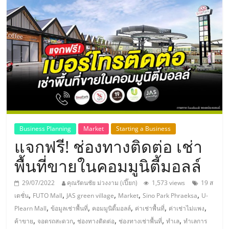
แห่ง
ประเทศไทย,
ThaiSMEsCenter,
รวม
ธุรกิจ
Business Planning
Market
Starting a Business
แจกฟรี! ช่องทางติดต่อ เช่า
เอ
พื้นที่ขายในคอมมูนิตี้มอลล์
ส
29/07/2022
คุณรัตนชัย ม่วงงาม (เปี๊ยก)
1,573 views
19 ส
,
,
,
,
,
เตชั่น
FUTO Mall
JAS green village
Market
Sino Park Phraeksa
U-
เอ็
,
,
,
,
,
Plearn Mall
ข้อมูลเช่าพื้นที่
คอมมูนิตี้มอลล์
ค่าเช่าพื้นที่
ค่าเช่าไม่แพง
,
,
,
,
,
ค้าขาย
จอดรถสะดวก
ช่องทางติดต่อ
ช่องทางเช่าพื้นที่
ทำเล
ทำเลการ