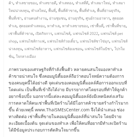
มอี
,
,
,
,
,
,
ค้า
ทำเลขายของ
ทำเลขายดี
ทำเลทอง
ทำเลที่ดี
ทำเลมาใหม่
ทำเลมา
,
,
,
,
,
,
ใหม่น่าลงทุน
ทำเลใหม่
พื้นที่
พื้นที่ค้าขาย
พื้นที่ทำเล
พื้นที่ย่านธุรกิจ
ไทย,
,
,
,
,
,
พื้นที่เช่า
ย่านคนทำงาน
ย่านชุมชน
ย่านธุรกิจ
ศูนย์รวมอาหาร
สุดยอด
,
,
,
,
,
,
ทำเล
สุดยอดทำเลทอง
หาทำเล
หาทำเลขายของ
เช่าพื้นที่
เช่าพื้นที่ขาย
,
,
,
,
SMEs,
เช่าพื้นที่ค้าขาย
เปิดกิจการ
แฟรนไชส์
แฟรนไชส์ 2022
แฟรนไชส์ pet
,
,
,
,
shop
แฟรนไชส์กาแฟ
แฟรนไชส์ก๋วยเตี๋ยว
แฟรนไชส์ชาไข่มุก
แฟรนไชส์
,
,
,
,
น่าลงทุน
แฟรนไชส์อาหาร
แฟรนไชส์อเมซอน
แฟรนไชส์โนบิชา
โปรโม
แฟ
,
ชั่น
ใจกลางเมือง
รน
ภาพรวมของเศรษฐกิจที่กำลังฟื้นตัว หลายคนสนใจมองหาทำเล
ค้าขายน่าสนใจ ซึ่งคอมมูนิตี้มอลล์ถือว่าตอบโจทย์ความต้องการ
ของคนยุคนี้ได้อย่างดี จุดเด่นของคอมมูนิตี้มอลล์คือการออกแบบที่
ไชส์,
โดดเด่น เป็นพื้นที่เข้าถึงได้ง่าย มีบรรยากาศโดยรอบที่ทำให้ลูกค้า
อยากช็อปปิ้ง นอกจากนี้แต่ละคอมมูนิตี้มอลล์ยังมีเทคนิคส่งเสริม
ที่
การตลาดให้คนเช่าพื้นที่เปิดร้านได้มีโอกาสค้าขายสร้างกำไรมาก
ขึ้น ด้วยเหตุนี้ www.ThaiSMEsCenter.com จึงได้นำเสนอ ช่อง
ทางติดต่อ เช่าพื้นที่ขายในคอมมูนิตี้มอลล์ที่น่าสนใจ โดยมีราย
ปรึกษา
ละเอียดเบื้องต้น จุดเด่นของทำเล เพื่อให้คนที่อยากมีทำเลเปิดร้าน
ได้มีข้อมูลประกอบการตัดสินใจมากขึ้น