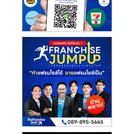
เปิด
ร้าน
ปรึกษา
ฟรี,
บริการ
พัฒนา
ระบบ
แฟ