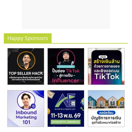
รน
ไชส์
ขาย
หน้า
บ้าน
Happy Sponsors
ลงทุน
น้อย
คืน
ทุน
ไว,
ที่
ปรึกษา
การ
ลงทุน
และ
ขยาย
สา
ขา
แฟ