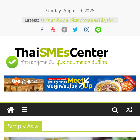
Skip
Sunday, August 9, 2026
to
content
Latest:
อยากหาเงินทุน เพิ่มสภาพคล่องให้ธุรกิจ
เริ่มยังไงให้ผ่านฉลุย
สัมมนาออนไลน์ โอกาสบริหารสถานี
บริการน้ำมัน Shell
สัมมนาลงทุน แฟรนไชส์ยอนนี่
ThaiFranchise Meet Up จับคู่แฟรน
"ศูนย์
ไชส์ ครั้งที่ 8
ร้านเครื่องเสียงคุณภาพสูง พร้อม
โซลูชันระบบภาพและเสียง
รวม
บริษัท Cybersecurity ในไทยที่ไหนดี?
วิธีเลือกผู้ให้บริการให้คุ้มค่าและตอบ
โจทย์ธุรกิจ
ข้อมูล
ธุรกิจ
SME
Simply Asia