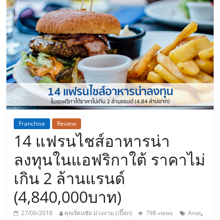
แห่ง
ประเทศไทย,
ThaiSMEsCenter,
รวม
ธุรกิจ
Franchise
Review
14 แฟรนไชส์อาหารน่า
เอ
ลงทุนในแอฟริกาใต้ ราคาไม่
ส
เกิน 2 ล้านแรนด์
(4,840,000บาท)
เอ็
,
27/06/2018
คุณรัตนชัย ม่วงงาม (เปี๊ยก)
798 views
Anat