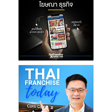
ลงทุน
น้อย
คืน
ทุน
ไว,
ที่
ปรึกษา
การ