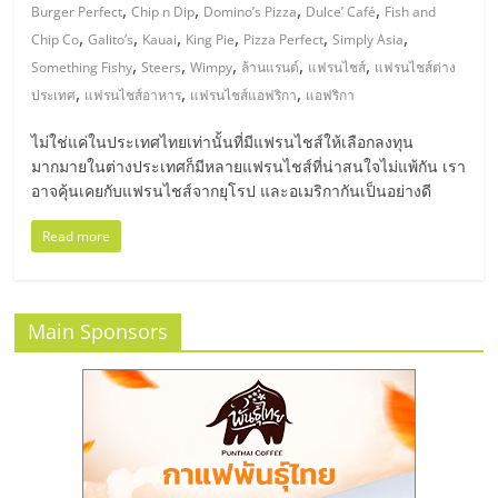
มอี
,
,
,
,
Burger Perfect
Chip n Dip
Domino’s Pizza
Dulce’ Café
Fish and
,
,
,
,
,
,
Chip Co
Galito’s
Kauai
King Pie
Pizza Perfect
Simply Asia
ไทย,
,
,
,
,
,
Something Fishy
Steers
Wimpy
ล้านแรนด์
แฟรนไชส์
แฟรนไชส์ต่าง
,
,
,
ประเทศ
แฟรนไชส์อาหาร
แฟรนไชส์แอฟริกา
แอฟริกา
SMEs,
ไม่ใช่แค่ในประเทศไทยเท่านั้นที่มีแฟรนไชส์ให้เลือกลงทุน
มากมายในต่างประเทศก็มีหลายแฟรนไชส์ที่น่าสนใจไม่แพ้กัน เรา
แฟ
อาจคุ้นเคยกับแฟรนไชส์จากยุโรป และอเมริกากันเป็นอย่างดี
Read more
รน
ไชส์,
Main Sponsors
ที่
ปรึกษา