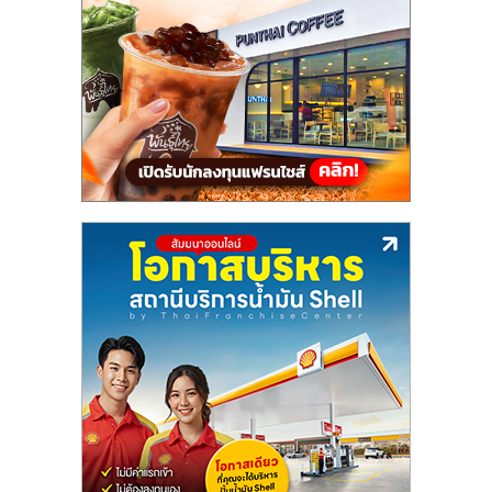
แฟ
รน
ไชส์,
รวม
แฟ
รน
ไชส์
ขาย