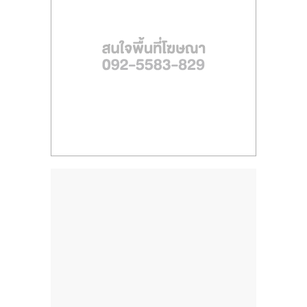
ไทย,
SMEs,
แฟ
รน
ไชส์,
ที่
ปรึกษา
แฟ
รน
ไชส์,
รวม
แฟ
รน
ไชส์
ขาย
แฟ
รน
ไชส์
แฟ