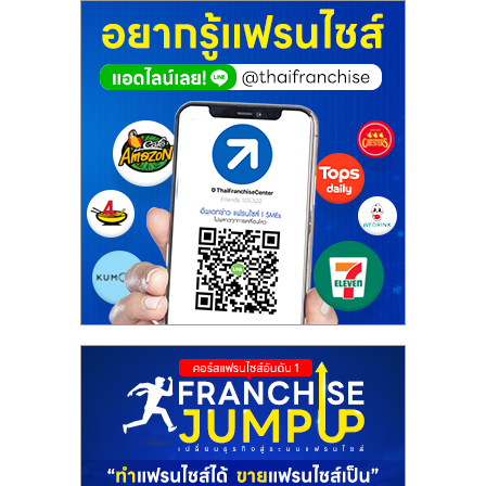
ศูนย์
รวม
แฟ
รน
ไชส์
พร้อม
ทำเล
สำหรับ