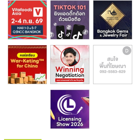
รน
ไชส์,
ศูนย์
รวม
แฟ
รน
ไชส์
พร้อม
ทำเล
สำหรับ
เปิด
ร้าน
ปรึกษา
ฟรี,
บริการ
พัฒนา
ระบบ
แฟ