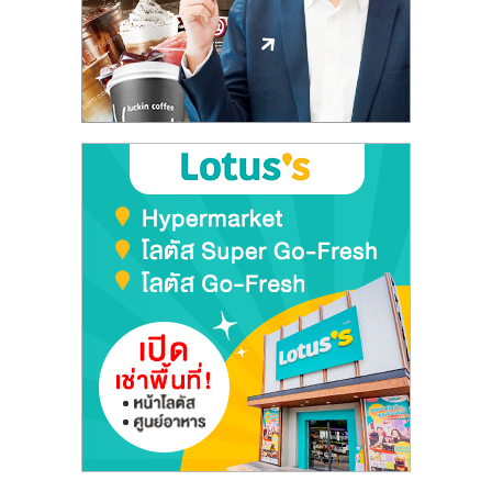
ลงทุน
และ
ขยาย
สา
ขา
แฟ
รน
ไชส์,