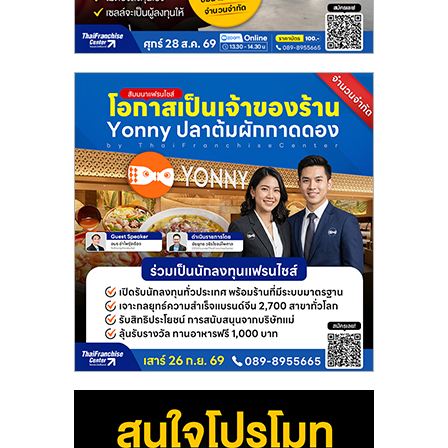
แฟ
รน
ไชส์
แฟ
รน
ไชส์
ขาย
หน้า
บ้าน