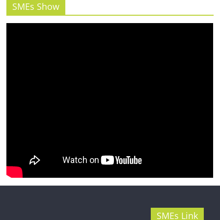
รน
SMEs Show
ไชส์"
SMEs Link