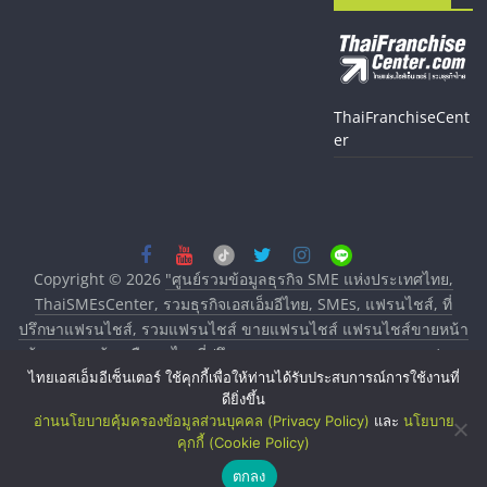
ThaiFranchiseCent
er
Copyright © 2026
"ศูนย์รวมข้อมูลธุรกิจ SME แห่งประเทศไทย,
ThaiSMEsCenter, รวมธุรกิจเอสเอ็มอีไทย, SMEs, แฟรนไชส์, ที่
ปรึกษาแฟรนไชส์, รวมแฟรนไชส์ ขายแฟรนไชส์ แฟรนไชส์ขายหน้า
บ้าน ลงทุนน้อย คืนทุนไว, ที่ปรึกษาการลงทุนและขยายสาขาแฟรน
ไทยเอสเอ็มอีเซ็นเตอร์ ใช้คุกกี้เพื่อให้ท่านได้รับประสบการณ์การใช้งานที่
ไชส์, ศูนย์รวมแฟรนไชส์ พร้อมทำเลสำหรับเปิดร้าน ปรึกษาฟรี,
ดียิ่งขึ้น
บริการพัฒนาระบบแฟรนไชส์"
. All rights reserved.
อ่านนโยบายคุ้มครองข้อมูลส่วนบุคคล (Privacy Policy)
และ
นโยบาย
คุกกี้ (Cookie Policy)
ตกลง