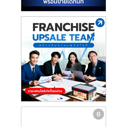
รน
ไชส์"
"ศูนย์
รวม
ข้อมูล
ธุรกิจ
SME
แห่ง
ประเทศไทย,
ThaiSMEsCenter,
รวม
ธุรกิจ
เอ
ส
เอ็
มอี