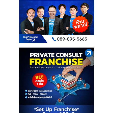
เปิด
ร้าน
ปรึกษา
ฟรี,
บริการ
พัฒนา
ระบบ
แฟ