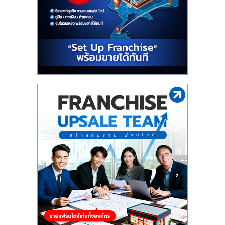
รน
ไชส์"
"ศูนย์
รวม
ข้อมูล
ธุรกิจ
SME
แห่ง
ประเทศไทย,
ThaiSMEsCenter,
รวม
ธุรกิจ
เอ
ส
เอ็
มอี