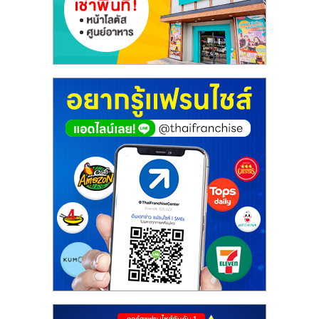
ศูนย์
รวม
แฟ
รน
ไชส์
พร้อม
ทำเล
สำหรับ