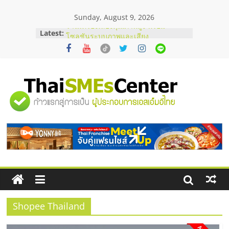
Skip
Sunday, August 9, 2026
to
content
Latest:
ร้านเครื่องเสียงคุณภาพสูง พร้อม
โซลูชันระบบภาพและเสียง
บริษัท Cybersecurity ในไทยที่ไหนดี?
วิธีเลือกผู้ให้บริการให้คุ้มค่าและตอบ
โจทย์ธุรกิจ
อยากหาเงินทุน เพิ่มสภาพคล่องให้ธุรกิจ
"ศูนย์
เริ่มยังไงให้ผ่านฉลุย
สัมมนาออนไลน์ โอกาสบริหารสถานี
บริการน้ำมัน Shell
รวม
สัมมนาลงทุน แฟรนไชส์ยอนนี่
ThaiFranchise Meet Up จับคู่แฟรน
ไชส์ ครั้งที่ 8
ข้อมูล
ธุรกิจ
SME
Shopee Thailand