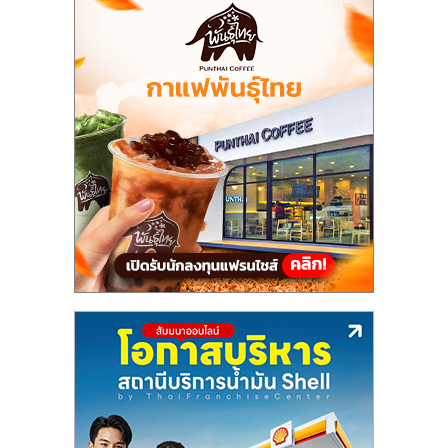
แฟ
รน
ไชส์,
รวม
แฟ
รน
ไชส์
ขาย