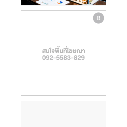
ไทย,
SMEs,
แฟ
รน
ไชส์,
ที่
ปรึกษา
แฟ
รน
ไชส์,
รวม
แฟ
รน
ไชส์
ขาย
แฟ
รน
ไชส์
แฟ