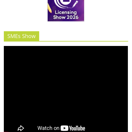
รน
ไชส์"
SMEs Show