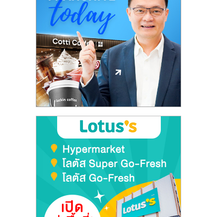
ลงทุน
และ
ขยาย
สา
ขา
แฟ
รน
ไชส์,