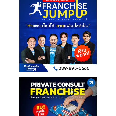
เปิด
ร้าน
ปรึกษา
ฟรี,
บริการ
พัฒนา
ระบบ
แฟ