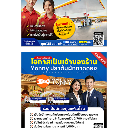
แฟ
รน
ไชส์
แฟ
รน
ไชส์
ขาย
หน้า
บ้าน