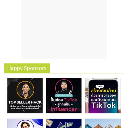
รน
ไชส์
ขาย
หน้า
บ้าน
ลงทุน
น้อย
คืน
ทุน
ไว,
Happy Sponsors
ที่
ปรึกษา
การ
ลงทุน
และ
ขยาย
สา
ขา
แฟ