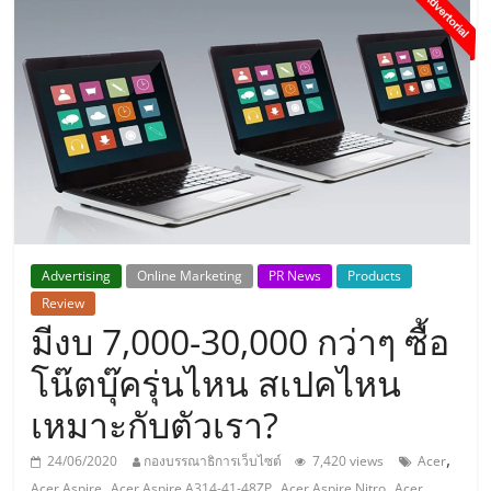
แห่ง
ประเทศไทย,
ThaiSMEsCenter,
รวม
ธุรกิจ
Advertising
Online Marketing
PR News
Products
Review
เอ
มีงบ 7,000-30,000 กว่าๆ ซื้อ
ส
โน๊ตบุ๊ครุ่นไหน สเปคไหน
เหมาะกับตัวเรา?
เอ็
,
24/06/2020
กองบรรณาธิการเว็บไซต์
7,420 views
Acer
,
,
,
Acer Aspire
Acer Aspire A314-41-48ZP
Acer Aspire Nitro
Acer