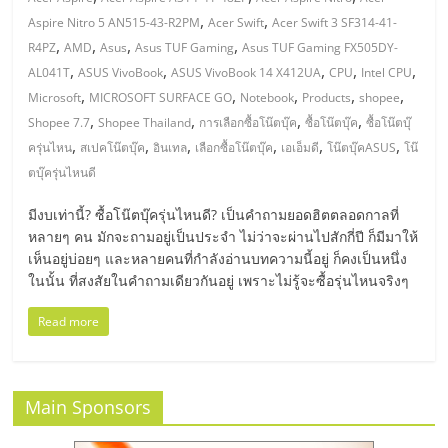
มอี
,
,
Aspire Nitro 5 AN515-43-R2PM
Acer Swift
Acer Swift 3 SF314-41-
,
,
,
,
R4PZ
AMD
Asus
Asus TUF Gaming
Asus TUF Gaming FX505DY-
ไทย,
,
,
,
,
,
AL041T
ASUS VivoBook
ASUS VivoBook 14 X412UA
CPU
Intel CPU
,
,
,
,
,
Microsoft
MICROSOFT SURFACE GO
Notebook
Products
shopee
SMEs,
,
,
,
,
Shopee 7.7
Shopee Thailand
การเลือกซื้อโน๊ตบุ๊ค
ซื้อโน๊ตบุ๊ค
ซื้อโน๊ตบุ๊
,
,
,
,
,
,
ครุ่นไหน
สเปคโน๊ตบุ๊ค
อินเทล
เลือกซื้อโน๊ตบุ๊ค
เอเอ็มดี
โน๊ตบุ๊คASUS
โน๊
แฟ
ตบุ๊ครุ่นไหนดี
มีงบเท่านี้? ซื้อโน๊ตบุ๊ครุ่นไหนดี? เป็นคำถามยอดฮิตตลอดกาลที่
รน
หลายๆ คน มักจะถามอยู่เป็นประจำ ไม่ว่าจะผ่านไปสักกี่ปี ก็มีมาให้
เห็นอยู่บ่อยๆ และหลายคนที่กำลังอ่านบทความนี้อยู่ ก็คงเป็นหนึ่ง
ไชส์,
ในนั้น ที่สงสัยในคำถามเดียวกันอยู่ เพราะไม่รู้จะซื้อรุ่นไหนจริงๆ
Read more
ที่
ปรึกษา
Main Sponsors