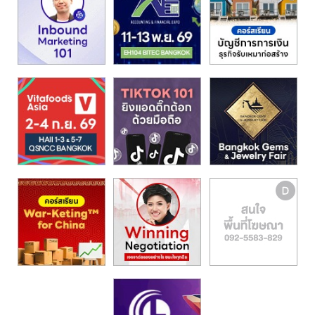
รน
ไชส์,
ศูนย์
รวม
แฟ
รน
ไชส์
พร้อม
ทำเล
สำหรับ
เปิด
ร้าน
ปรึกษา
ฟรี,
บริการ
พัฒนา
ระบบ
แฟ