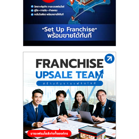
รน
ไชส์"
"ศูนย์
รวม
ข้อมูล
ธุรกิจ
SME
แห่ง
ประเทศไทย,
ThaiSMEsCenter,
รวม
ธุรกิจ
เอ
ส
เอ็
มอี