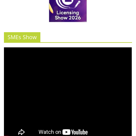
รน
ไชส์"
SMEs Show