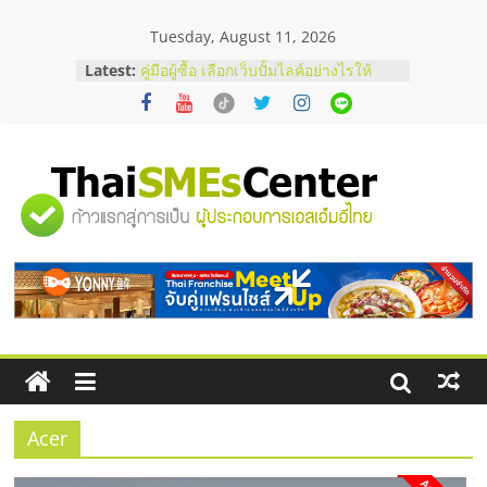
Skip
Tuesday, August 11, 2026
to
content
Latest:
คู่มือผู้ซื้อ เลือกเว็บปั้มไลค์อย่างไรให้
เหมาะกับเป้าหมายของธุรกิจ
เว็บปั้มวิวช่วยธุรกิจออนไลน์ได้จริงหรือ
วิเคราะห์ข้อดีและข้อควรพิจารณา
FAQ รวมคำถามยอดฮิตเกี่ยวกับการ
ปั้มฟอลติ๊กตอกที่เจ้าของธุรกิจควรรู้
"ศูนย์
อยากหาเงินทุน เพิ่มสภาพคล่องให้ธุรกิจ
เริ่มยังไงให้ผ่านฉลุย
สัมมนาออนไลน์ โอกาสบริหารสถานี
รวม
บริการน้ำมัน Shell
ข้อมูล
ธุรกิจ
SME
Acer