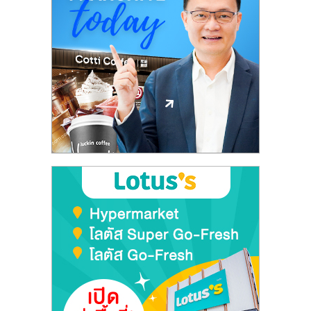
ลงทุน
และ
ขยาย
สา
ขา
แฟ
รน
ไชส์,