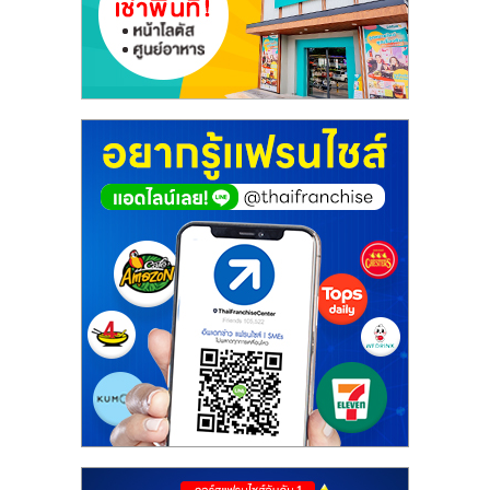
ศูนย์
รวม
แฟ
รน
ไชส์
พร้อม
ทำเล
สำหรับ