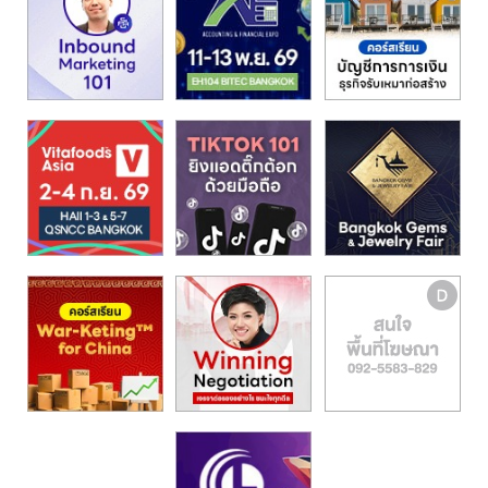
รน
ไชส์,
ศูนย์
รวม
แฟ
รน
ไชส์
พร้อม
ทำเล
สำหรับ
เปิด
ร้าน
ปรึกษา
ฟรี,
บริการ
พัฒนา
ระบบ
แฟ