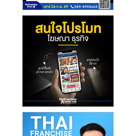
ลงทุน
น้อย
คืน
ทุน
ไว,
ที่
ปรึกษา
การ