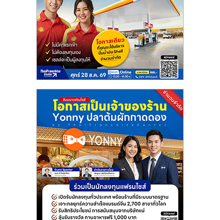
แฟ
รน
ไชส์
แฟ
รน
ไชส์
ขาย
หน้า
บ้าน