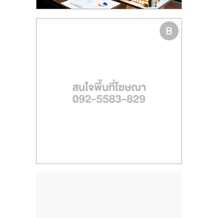
ไทย,
SMEs,
แฟ
รน
ไชส์,
ที่
ปรึกษา
แฟ
รน
ไชส์,
รวม
แฟ
รน
ไชส์
ขาย
แฟ
รน
ไชส์
แฟ