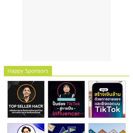
รน
ไชส์
ขาย
หน้า
บ้าน
ลงทุน
น้อย
คืน
ทุน
ไว,
Happy Sponsors
ที่
ปรึกษา
การ
ลงทุน
และ
ขยาย
สา
ขา
แฟ