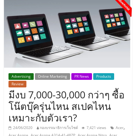
แห่ง
ประเทศไทย,
ThaiSMEsCenter,
รวม
ธุรกิจ
Advertising
Online Marketing
PR News
Products
Review
เอ
มีงบ 7,000-30,000 กว่าๆ ซื้อ
ส
โน๊ตบุ๊ครุ่นไหน สเปคไหน
เหมาะกับตัวเรา?
เอ็
,
24/06/2020
กองบรรณาธิการเว็บไซต์
7,421 views
Acer
,
,
,
Acer Aspire
Acer Aspire A314-41-48ZP
Acer Aspire Nitro
Acer