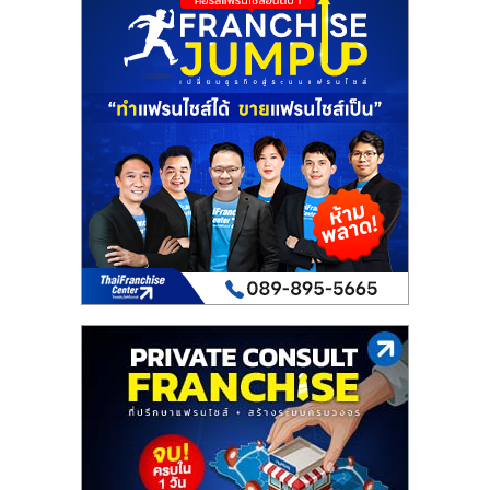
เปิด
ร้าน
ปรึกษา
ฟรี,
บริการ
พัฒนา
ระบบ
แฟ