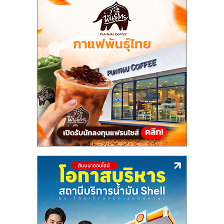
แฟ
รน
ไชส์,
รวม
แฟ
รน
ไชส์
ขาย