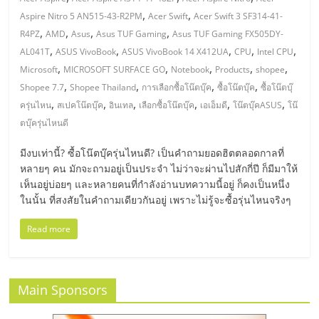
มอี
,
,
Aspire Nitro 5 AN515-43-R2PM
Acer Swift
Acer Swift 3 SF314-41-
,
,
,
,
R4PZ
AMD
Asus
Asus TUF Gaming
Asus TUF Gaming FX505DY-
ไทย,
,
,
,
,
,
AL041T
ASUS VivoBook
ASUS VivoBook 14 X412UA
CPU
Intel CPU
,
,
,
,
,
Microsoft
MICROSOFT SURFACE GO
Notebook
Products
shopee
SMEs,
,
,
,
,
Shopee 7.7
Shopee Thailand
การเลือกซื้อโน๊ตบุ๊ค
ซื้อโน๊ตบุ๊ค
ซื้อโน๊ตบุ๊
,
,
,
,
,
,
ครุ่นไหน
สเปคโน๊ตบุ๊ค
อินเทล
เลือกซื้อโน๊ตบุ๊ค
เอเอ็มดี
โน๊ตบุ๊คASUS
โน๊
แฟ
ตบุ๊ครุ่นไหนดี
มีงบเท่านี้? ซื้อโน๊ตบุ๊ครุ่นไหนดี? เป็นคำถามยอดฮิตตลอดกาลที่
รน
หลายๆ คน มักจะถามอยู่เป็นประจำ ไม่ว่าจะผ่านไปสักกี่ปี ก็มีมาให้
เห็นอยู่บ่อยๆ และหลายคนที่กำลังอ่านบทความนี้อยู่ ก็คงเป็นหนึ่ง
ไชส์,
ในนั้น ที่สงสัยในคำถามเดียวกันอยู่ เพราะไม่รู้จะซื้อรุ่นไหนจริงๆ
Read more
ที่
ปรึกษา
Main Sponsors