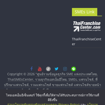
SMEs Link
ThaiFranchiseCent
er
Copyright © 2026
"ศูนย์รวมข้อมูลธุรกิจ SME แห่งประเทศไทย,
ThaiSMEsCenter, รวมธุรกิจเอสเอ็มอีไทย, SMEs, แฟรนไชส์, ที่
ปรึกษาแฟรนไชส์, รวมแฟรนไชส์ ขายแฟรนไชส์ แฟรนไชส์ขายหน้า
บ้าน ลงทุนน้อย คืนทุนไว, ที่ปรึกษาการลงทุนและขยายสาขาแฟรน
ไทยเอสเอ็มอีเซ็นเตอร์ ใช้คุกกี้เพื่อให้ท่านได้รับประสบการณ์การใช้งานที่
ไชส์, ศูนย์รวมแฟรนไชส์ พร้อมทำเลสำหรับเปิดร้าน ปรึกษาฟรี,
ดียิ่งขึ้น
บริการพัฒนาระบบแฟรนไชส์"
. All rights reserved.
อ่านนโยบายคุ้มครองข้อมูลส่วนบุคคล (Privacy Policy)
และ
นโยบาย