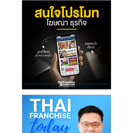
ลงทุน
น้อย
คืน
ทุน
ไว,
ที่
ปรึกษา
การ