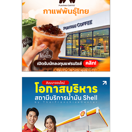
แฟ
รน
ไชส์,
รวม
แฟ
รน
ไชส์
ขาย