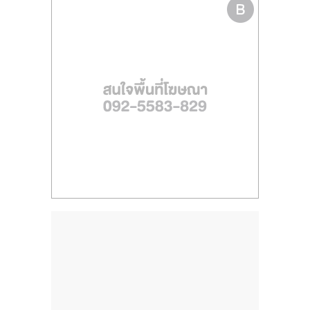
ไทย,
SMEs,
แฟ
รน
ไชส์,
ที่
ปรึกษา
แฟ
รน
ไชส์,
รวม
แฟ
รน
ไชส์
ขาย
แฟ
รน
ไชส์
แฟ