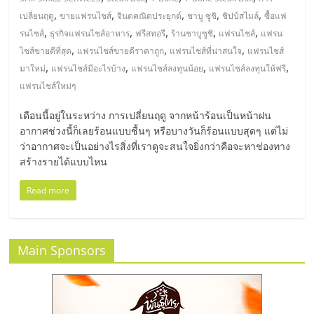
มอี
,
,
,
,
,
เปลี่ยนฤดู
ขายแฟรนไชส์
จินตคณิตประยุกต์
ชาบู ซูชิ
ชิปป์สไมล์
ซื้อแฟ
,
,
,
,
,
รนไชส์
ธุรกิจแฟรนไชส์อาหาร
ฟรีสทอรี
ร้านชาบูซูชิ
แฟรนไชส์
แฟรน
ไทย,
,
,
,
ไชส์ขายดีที่สุด
แฟรนไชส์ขายดีราคาถูก
แฟรนไชส์ที่น่าสนใจ
แฟรนไชส์
,
,
,
,
มาใหม่
แฟรนไชส์มีอะไรบ้าง
แฟรนไชส์ลงทุนน้อย
แฟรนไชส์ลงทุนให้ฟรี
SMEs,
แฟรนไชส์ใหม่ๆ
แฟ
เดือนนี้อยู่ในระหว่าง การเปลี่ยนฤดู จากหน้าร้อนเป็นหน้าฝน
อากาศช่วงนี้ก็เลยร้อนแบบชื้นๆ หรือบางวันก็ร้อนแบบสุดๆ แต่ไม่
ว่าอากาศจะเป็นอย่างไรสิ่งที่เราดูจะสนใจยิ่งกว่าคือจะหาช่องทาง
รน
สร้างรายได้แบบไหน
ไชส์,
Read more
ที่
Main Sponsors
ปรึกษา