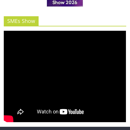
รน
ไชส์"
SMEs Show