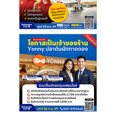
แฟ
รน
ไชส์
แฟ
รน
ไชส์
ขาย
หน้า
บ้าน