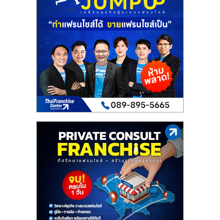
เปิด
ร้าน
ปรึกษา
ฟรี,
บริการ
พัฒนา
ระบบ
แฟ