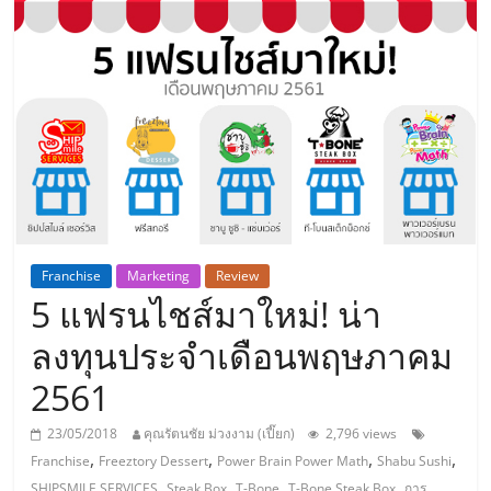
แห่ง
ประเทศไทย,
ThaiSMEsCenter,
รวม
ธุรกิจ
Franchise
Marketing
Review
5 แฟรนไชส์มาใหม่! น่า
เอ
ลงทุนประจำเดือนพฤษภาคม
ส
2561
เอ็
23/05/2018
คุณรัตนชัย ม่วงงาม (เปี๊ยก)
2,796 views
,
,
,
,
Franchise
Freeztory Dessert
Power Brain Power Math
Shabu Sushi
,
,
,
,
SHIPSMILE SERVICES
Steak Box
T-Bone
T-Bone Steak Box
การ