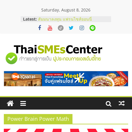
Skip
Saturday, August 8, 2026
to
สัมมนาออนไลน์ โอกาสบริหารสถานี
content
Latest:
บริการน้ำมัน Shell
สัมมนาลงทุน แฟรนไชส์ยอนนี่
ThaiFranchise Meet Up จับคู่แฟรน
ไชส์ ครั้งที่ 8
ร้านเครื่องเสียงคุณภาพสูง พร้อม
โซลูชันระบบภาพและเสียง
"ศูนย์
บริษัท Cybersecurity ในไทยที่ไหนดี?
วิธีเลือกผู้ให้บริการให้คุ้มค่าและตอบ
รวม
โจทย์ธุรกิจ
อยากหาเงินทุน เพิ่มสภาพคล่องให้ธุรกิจ
เริ่มยังไงให้ผ่านฉลุย
ข้อมูล
ธุรกิจ
SME
Power Brain Power Math