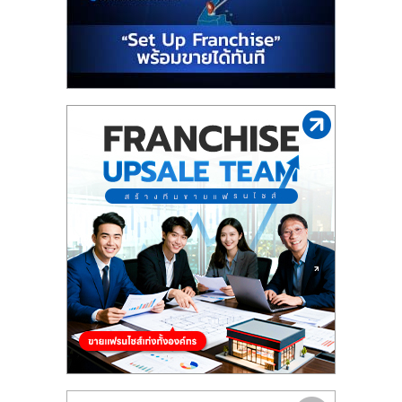
รน
ไชส์"
"ศูนย์
รวม
ข้อมูล
ธุรกิจ
SME
แห่ง
ประเทศไทย,
ThaiSMEsCenter,
รวม
ธุรกิจ
เอ
ส
เอ็
มอี