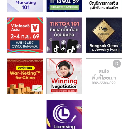
รน
ไชส์,
ศูนย์
รวม
แฟ
รน
ไชส์
พร้อม
ทำเล
สำหรับ
เปิด
ร้าน
ปรึกษา
ฟรี,
บริการ
พัฒนา
ระบบ
แฟ