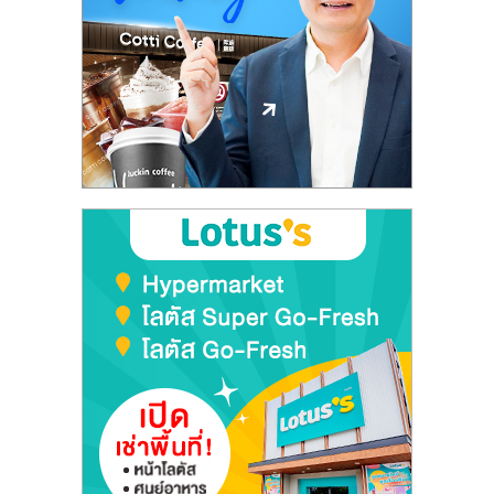
ลงทุน
และ
ขยาย
สา
ขา
แฟ
รน
ไชส์,