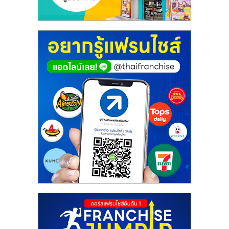
ศูนย์
รวม
แฟ
รน
ไชส์
พร้อม
ทำเล
สำหรับ