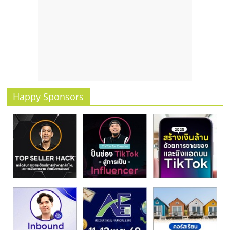
รน
ไชส์
ขาย
หน้า
บ้าน
ลงทุน
น้อย
คืน
Happy Sponsors
ทุน
ไว,
ที่
ปรึกษา
การ
ลงทุน
และ
ขยาย
สา
ขา
แฟ