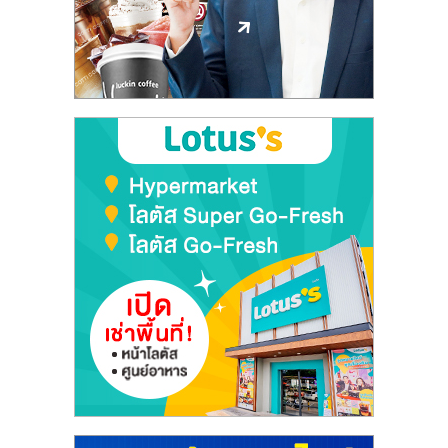
ลงทุน
และ
ขยาย
สา
ขา
แฟ
รน
ไชส์,