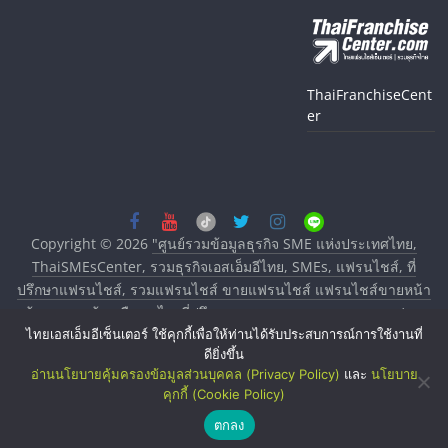
ThaiFranchiseCent
er
Copyright © 2026
"ศูนย์รวมข้อมูลธุรกิจ SME แห่งประเทศไทย,
ThaiSMEsCenter, รวมธุรกิจเอสเอ็มอีไทย, SMEs, แฟรนไชส์, ที่
ปรึกษาแฟรนไชส์, รวมแฟรนไชส์ ขายแฟรนไชส์ แฟรนไชส์ขายหน้า
บ้าน ลงทุนน้อย คืนทุนไว, ที่ปรึกษาการลงทุนและขยายสาขาแฟรน
ไทยเอสเอ็มอีเซ็นเตอร์ ใช้คุกกี้เพื่อให้ท่านได้รับประสบการณ์การใช้งานที่
ไชส์, ศูนย์รวมแฟรนไชส์ พร้อมทำเลสำหรับเปิดร้าน ปรึกษาฟรี,
ดียิ่งขึ้น
บริการพัฒนาระบบแฟรนไชส์"
. All rights reserved.
อ่านนโยบายคุ้มครองข้อมูลส่วนบุคคล (Privacy Policy)
และ
นโยบาย
คุกกี้ (Cookie Policy)
ตกลง