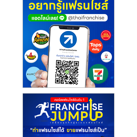
ศูนย์
รวม
แฟ
รน
ไชส์
พร้อม
ทำเล
สำหรับ