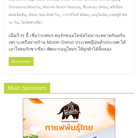
มอี
,
,
,
Shiratama Matcha
Warabi Mochi Matcha
ชิระตะมะ มัทฉะ
พรีเมี่ยม
,
,
,
,
คอลเล็คชั่น
มัทฉะ ซอย มิลค์ วิป
วาราบิโมจิ มัทฉะ
เมนูโดนัท
แอดซูกิ มัท
ไทย,
,
ฉะ วิป
โดนัทชาเขียว
SMEs,
เมื่อเร็วๆ นี้ เชื่อว่าแฟนๆ คนรักขนมโดนัทไม่น่าจะพลาดกันครับ
เพราะเครือข่ายร้าน Mister Donut ประเทศญี่ปุ่นทั่วประเทศ ได้
เอาใจคนรักชาเขียว พัฒนาเมนูใหม่ๆ ให้ลูกค้าได้ลิ้มลอง
แฟ
Read more
รน
ไชส์,
Main Sponsors
ที่
ปรึกษา