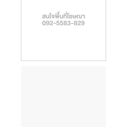
ไทย,
SMEs,
แฟ
รน
ไชส์,
ที่
ปรึกษา
แฟ
รน
ไชส์,
รวม
แฟ
รน
ไชส์
ขาย
แฟ
รน
ไชส์
แฟ