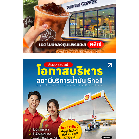
แฟ
รน
ไชส์,
รวม
แฟ
รน
ไชส์
ขาย