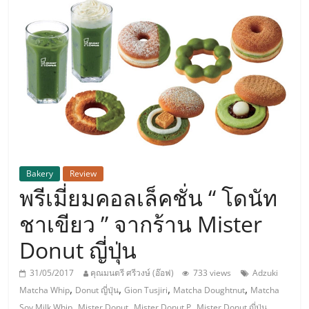
แห่ง
ประเทศไทย,
ThaiSMEsCenter,
รวม
ธุรกิจ
Bakery
Review
พรีเมี่ยมคอลเล็คชั่น “ โดนัท
เอ
ชาเขียว ” จากร้าน Mister
ส
Donut ญี่ปุ่น
เอ็
31/05/2017
คุณมนตรี ศรีวงษ์ (อ๊อฟ)
733 views
Adzuki
,
,
,
,
Matcha Whip
Donut ญี่ปุ่น
Gion Tusjiri
Matcha Doughtnut
Matcha
,
,
,
,
Soy Milk Whip
Mister Donut
Mister Donut P
Mister Donut ญี่ปุ่น