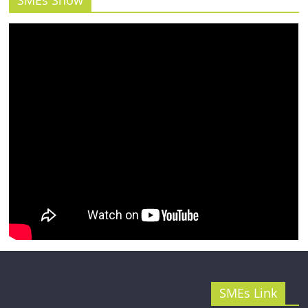
SMEs Show
รน
ไชส์"
SMEs Link