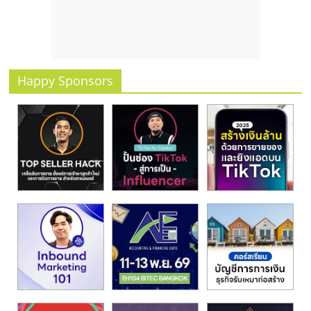
รน
ไชส์
ขาย
หน้า
บ้าน
Happy Sponsors
ลงทุน
น้อย
คืน
ทุน
ไว,
ที่
ปรึกษา
การ
ลงทุน
และ
ขยาย
สา
ขา
แฟ