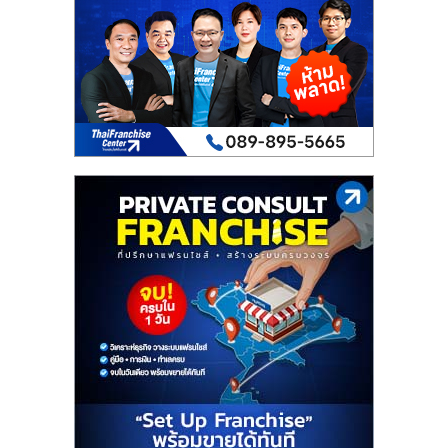
เปิด
ร้าน
ปรึกษา
ฟรี,
บริการ
พัฒนา
ระบบ
แฟ