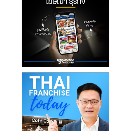
ลงทุน
น้อย
คืน
ทุน
ไว,
ที่
ปรึกษา
การ