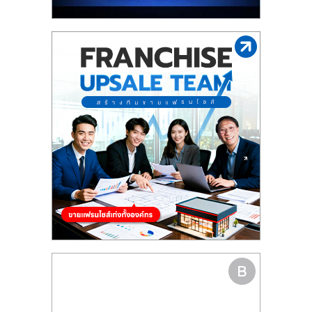
รน
ไชส์"
"ศูนย์
รวม
ข้อมูล
ธุรกิจ
SME
แห่ง
ประเทศไทย,
ThaiSMEsCenter,
รวม
ธุรกิจ
เอ
ส
เอ็
มอี