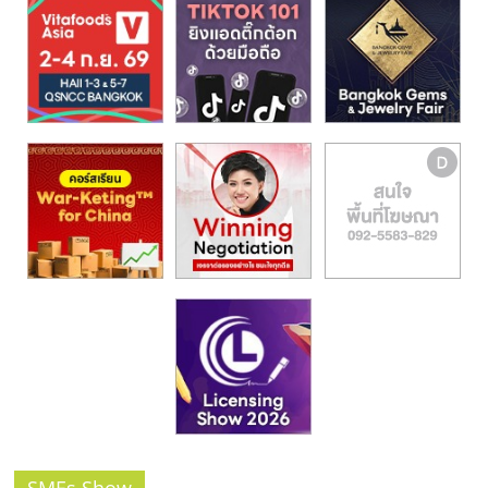
รน
ไชส์,
ศูนย์
รวม
แฟ
รน
ไชส์
พร้อม
ทำเล
สำหรับ
เปิด
ร้าน
ปรึกษา
ฟรี,
บริการ
พัฒนา
ระบบ
แฟ