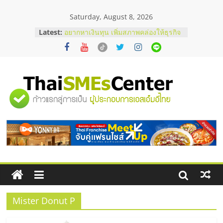
Skip
Saturday, August 8, 2026
to
content
Latest:
อยากหาเงินทุน เพิ่มสภาพคล่องให้ธุรกิจ
เริ่มยังไงให้ผ่านฉลุย
สัมมนาออนไลน์ โอกาสบริหารสถานี
บริการน้ำมัน Shell
สัมมนาลงทุน แฟรนไชส์ยอนนี่
ThaiFranchise Meet Up จับคู่แฟรน
"ศูนย์
ไชส์ ครั้งที่ 8
ร้านเครื่องเสียงคุณภาพสูง พร้อม
โซลูชันระบบภาพและเสียง
รวม
บริษัท Cybersecurity ในไทยที่ไหนดี?
วิธีเลือกผู้ให้บริการให้คุ้มค่าและตอบ
โจทย์ธุรกิจ
ข้อมูล
ธุรกิจ
SME
Mister Donut P