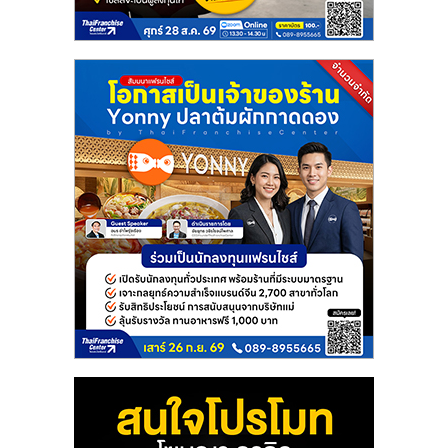
แฟ
รน
ไชส์
แฟ
รน
ไชส์
ขาย
หน้า
บ้าน