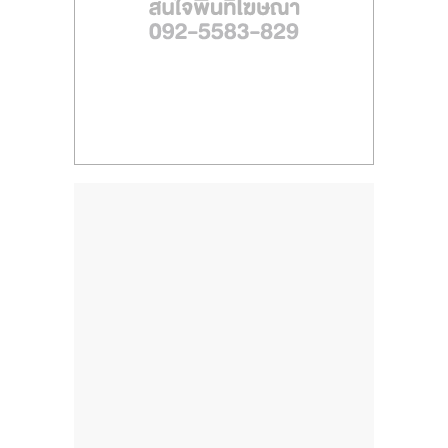
ไทย,
SMEs,
แฟ
รน
ไชส์,
ที่
ปรึกษา
แฟ
รน
ไชส์,
รวม
แฟ
รน
ไชส์
ขาย
แฟ
รน
ไชส์
แฟ