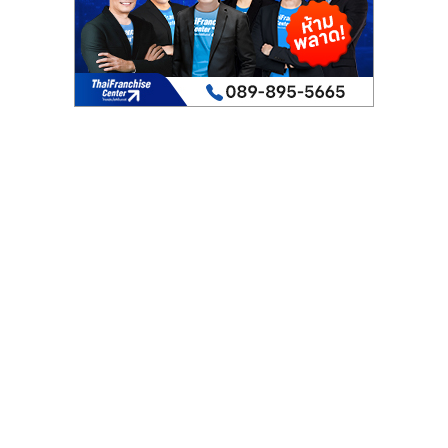
เปิด
ร้าน
ปรึกษา
ฟรี,
บริการ
พัฒนา
ระบบ
แฟ