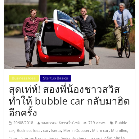
แห่ง
ประเทศไทย,
ThaiSMEsCenter,
รวม
ธุรกิจ
Business Idea
Startup Basics
สุดเท่ห์! สองพี่น้องชาวสวิส
เอ
ทำให้ bubble car กลับมาฮิต
ส
อีกครั้ง
เอ็
20/08/2018
กองบรรณาธิการเว็บไซต์
719 views
Bubble
,
,
,
,
,
,
,
car
Business Idea
car
Isetta
Merlin Ouboter
Micro car
Microlino
,
,
,
,
,
Oliver
Startup Basics
Swiss
Swiss Brothers
Tazzari
กลับมาฮิตอีก