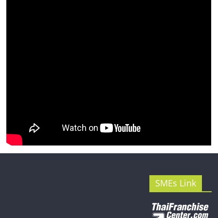
รน
ไชส์"
SMEs Link