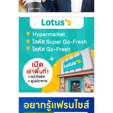
ลงทุน
และ
ขยาย
สา
ขา
แฟ
รน
ไชส์,