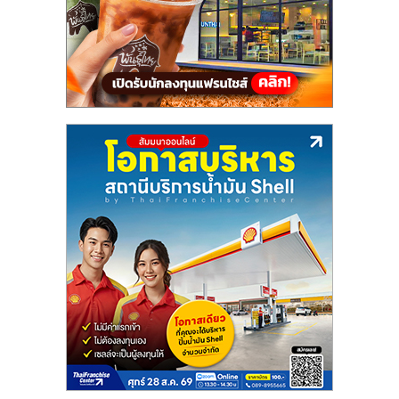
แฟ
รน
ไชส์,
รวม
แฟ
รน
ไชส์
ขาย