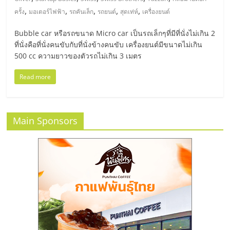
มอี
,
,
,
,
,
ครั้ง
มอเตอร์ไฟฟ้า
รถคันเล็ก
รถยนต์
สุดเท่ห์
เครื่องยนต์
ไทย,
Bubble car หรือรถขนาด Micro car เป็นรถเล็กๆที่มีที่นั่งไม่เกิน 2
ที่นั่งคือที่นั่งคนขับกับที่นั่งข้างคนขับ เครื่องยนต์มีขนาดไม่เกิน
SMEs,
500 cc ความยาวของตัวรถไม่เกิน 3 เมตร
Read more
แฟ
รน
Main Sponsors
ไชส์,
ที่
ปรึกษา