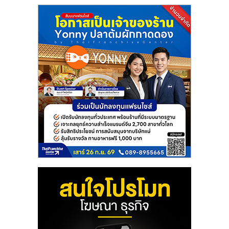
แฟ
รน
ไชส์
แฟ
รน
ไชส์
ขาย
หน้า
บ้าน