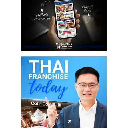
ลงทุน
น้อย
คืน
ทุน
ไว,
ที่
ปรึกษา
การ