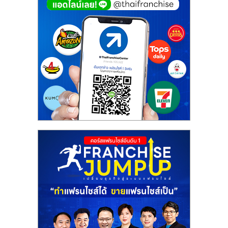
ศูนย์
รวม
แฟ
รน
ไชส์
พร้อม
ทำเล
สำหรับ