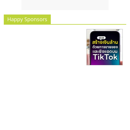
รน
ไชส์
ขาย
Happy Sponsors
หน้า
บ้าน
ลงทุน
น้อย
คืน
ทุน
ไว,
ที่
ปรึกษา
การ
ลงทุน
และ
ขยาย
สา
ขา
แฟ