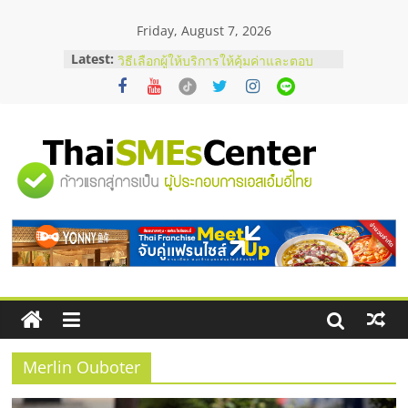
Skip
Friday, August 7, 2026
to
content
Latest:
บริษัท Cybersecurity ในไทยที่ไหนดี?
วิธีเลือกผู้ให้บริการให้คุ้มค่าและตอบ
โจทย์ธุรกิจ
อยากหาเงินทุน เพิ่มสภาพคล่องให้ธุรกิจ
เริ่มยังไงให้ผ่านฉลุย
สัมมนาออนไลน์ โอกาสบริหารสถานี
"ศูนย์
บริการน้ำมัน Shell
สัมมนาลงทุน แฟรนไชส์ยอนนี่
ThaiFranchise Meet Up จับคู่แฟรน
รวม
ไชส์ ครั้งที่ 8
ร้านเครื่องเสียงคุณภาพสูง พร้อม
โซลูชันระบบภาพและเสียง
ข้อมูล
ธุรกิจ
SME
Merlin Ouboter