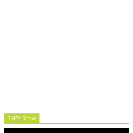
รน
ไชส์,
ศูนย์
รวม
แฟ
รน
ไชส์
พร้อม
ทำเล
สำหรับ
เปิด
ร้าน
ปรึกษา
ฟรี,
บริการ
พัฒนา
SMEs Show
ระบบ
แฟ