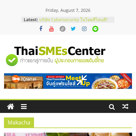
Skip
Friday, August 7, 2026
to
content
Latest:
บริษัท Cybersecurity ในไทยที่ไหนดี?
วิธีเลือกผู้ให้บริการให้คุ้มค่าและตอบ
โจทย์ธุรกิจ
อยากหาเงินทุน เพิ่มสภาพคล่องให้ธุรกิจ
เริ่มยังไงให้ผ่านฉลุย
สัมมนาออนไลน์ โอกาสบริหารสถานี
"ศูนย์
บริการน้ำมัน Shell
สัมมนาลงทุน แฟรนไชส์ยอนนี่
ThaiFranchise Meet Up จับคู่แฟรน
รวม
ไชส์ ครั้งที่ 8
ร้านเครื่องเสียงคุณภาพสูง พร้อม
โซลูชันระบบภาพและเสียง
ข้อมูล
ธุรกิจ
SME
Makacha