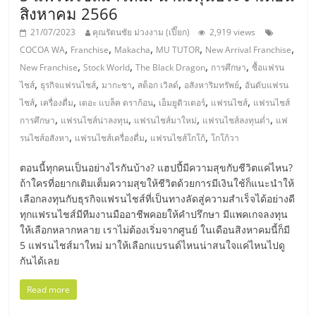
แฟ
สิงหาคม 2566
รน
21/07/2023
คุณรัตนชัย ม่วงงาม (เปี๊ยก)
2,919 views
,
,
,
,
,
COCOA WA
Franchise
Makacha
MU TUTOR
New Arrival Franchise
ไชส์
,
,
,
,
New Franchise
Stock World
The Black Dragon
การศึกษา
ซื้อแฟรน
,
,
,
,
,
ไชส์
ธุรกิจแฟรนไชส์
มากะชา
สต็อก เวิลด์
อสังหาริมทรัพย์
อันดับแฟรน
,
,
,
,
,
แฟ
ไชส์
เครื่องดื่ม
เดอะ แบล็ค ดราก้อน
เอ็มยูติวเตอร์
แฟรนไชส์
แฟรนไชส์
,
,
,
,
การศึกษา
แฟรนไชส์น่าลงทุน
แฟรนไชส์มาใหม่
แฟรนไชส์ลงทุนต่ำ
แฟ
,
,
,
รนไชส์อสังหา
แฟรนไชส์เครื่องดื่ม
แฟรนไชส์โกโก้
โกโก้วา
รน
ตอนนี้ทุกคนเป็นอย่างไรกันบ้าง? แฮปปี้มีความสุขกับชีวิตแค่ไหน?
ไชส์
ถ้าใครที่อยากเติมเต็มความสุขให้ชีวิตด้วยการมีเงินใช้ก็แนะนำให้
เลือกลงทุนกับธุรกิจแฟรนไชส์ที่เป็นทางลัดสู่ความสำเร็จได้อย่างดี
ทุกแฟรนไชส์มีทีมงานมืออาชีพคอยให้คำปรึกษา มีแพคเกจลงทุน
ขาย
ให้เลือกหลากหลาย เราไม่ต้องเริ่มจากศูนย์ ในเดือนสิงหาคมนี้ก็มี
5 แฟรนไชส์มาใหม่ มาให้เลือกแบรนด์ไหนน่าสนใจแค่ไหนไปดู
หน้า
กันได้เลย
Read more
บ้าน