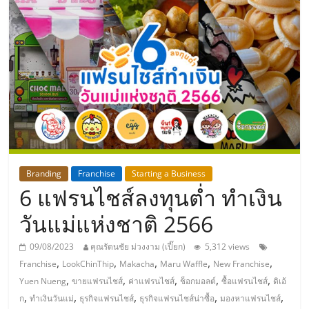
แห่ง
ประเทศไทย,
ThaiSMEsCenter,
รวม
ธุรกิจ
Branding
Franchise
Starting a Business
6 แฟรนไชส์ลงทุนต่ำ ทำเงิน
เอ
วันแม่แห่งชาติ 2566
ส
09/08/2023
คุณรัตนชัย ม่วงงาม (เปี๊ยก)
5,312 views
,
,
,
,
,
Franchise
LookChinThip
Makacha
Maru Waffle
New Franchise
เอ็
,
,
,
,
,
Yuen Nueng
ขายแฟรนไชส์
ค่าแฟรนไชส์
ช็อกมอลต์
ซื้อแฟรนไชส์
ดิเอ้
,
,
,
,
,
ก
ทำเงินวันแม่
ธุรกิจแฟรนไชส์
ธุรกิจแฟรนไชส์น่าซื้อ
มองหาแฟรนไชส์