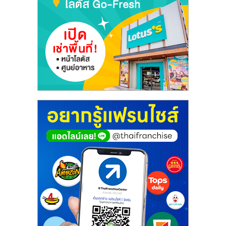
รน
ไชส์"
"ศูนย์
รวม
ข้อมูล
ธุรกิจ
SME
แห่ง
ประเทศไทย,
ThaiSMEsCenter,
รวม
ธุรกิจ
เอ
ส
เอ็
มอี