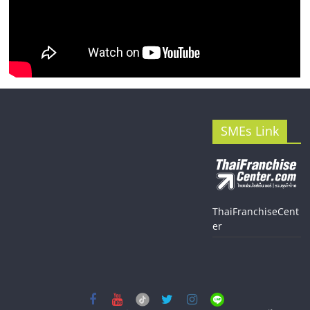
SMEs Link
ThaiFranchiseCent
er