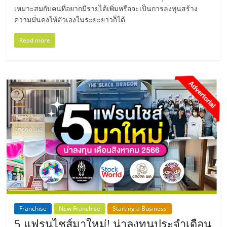
แฟ
เหมาะสมกับคนที่อยากมีรายได้เพิ่มหรือจะเป็นการลงทุนสร้าง
ความมั่นคงให้ตัวเองในระยะยาวก็ได้
รน
Read more
ไชส์,
รวม
แฟ
รน
ไชส์
ขาย
Franchise
New Franchise
Starting a Business
5 แฟรนไชส์มาใหม่! น่าลงทุนประจำเดือน