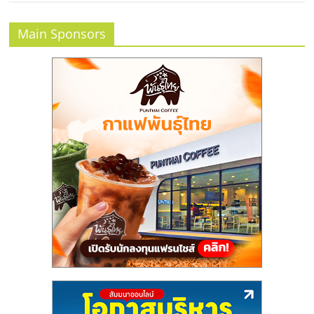
ลงทุน
Main Sponsors
น้อย
คืน
ทุน
ไว,
ที่
ปรึกษา
การ