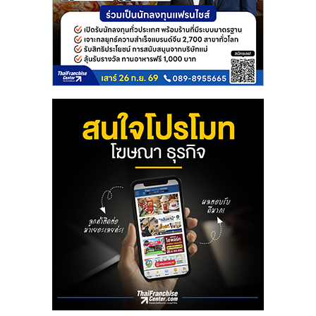
ศูนย์
รวม
แฟ
รน
ไชส์
พร้อม
ทำเล
สำหรับ