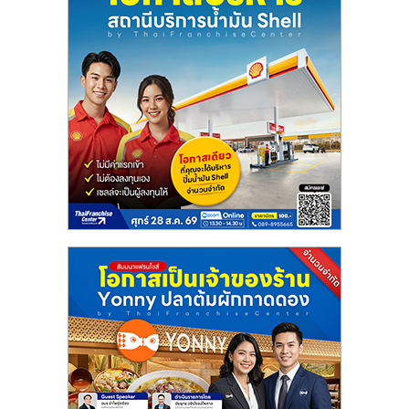
ลงทุน
และ
ขยาย
สา
ขา
แฟ
รน
ไชส์,