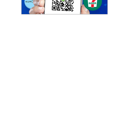
ไทย,
SMEs,
แฟ
รน
ไชส์,
ที่
ปรึกษา
แฟ
รน
ไชส์,
รวม
แฟ
รน
ไชส์
ขาย
แฟ
รน
ไชส์
แฟ