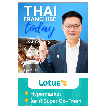
เปิด
ร้าน
ปรึกษา
ฟรี,
บริการ
พัฒนา
ระบบ
แฟ