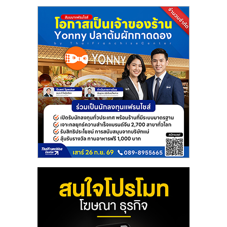
แฟ
รน
ไชส์
แฟ
รน
ไชส์
ขาย
หน้า
บ้าน