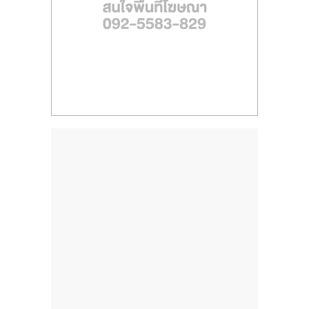
ไทย,
SMEs,
แฟ
รน
ไชส์,
ที่
ปรึกษา
แฟ
รน
ไชส์,
รวม
แฟ
รน
ไชส์
ขาย
แฟ
รน
ไชส์
แฟ