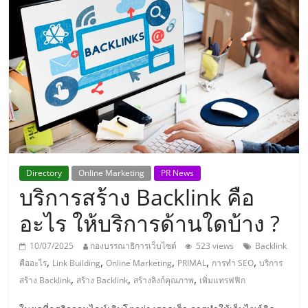
แห่ง
ประเทศไทย,
ThaiSMEsCenter,
รวม
ธุรกิจ
Directory
Online Marketing
PR News
บริการสร้าง Backlink คือ
เอ
อะไร ให้บริการด้านใดบ้าง ?
ส
10/07/2025
กองบรรณาธิการเว็บไซต์
523 views
Backlink
,
,
,
,
,
คืออะไร
Link Building
Online Marketing
PRIMAL
การทำ SEO
บริการ
เอ็
,
,
,
สร้าง Backlink
สร้าง Backlink
สร้างลิงก์คุณภาพ
เพิ่มแทรฟฟิก