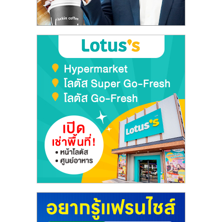
ลงทุน
และ
ขยาย
สา
ขา
แฟ
รน
ไชส์,