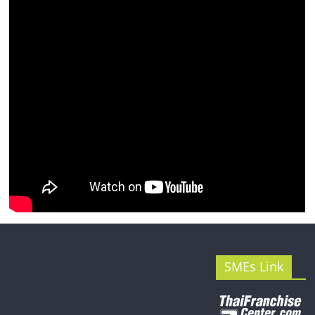
รน
ไชส์"
SMEs Link