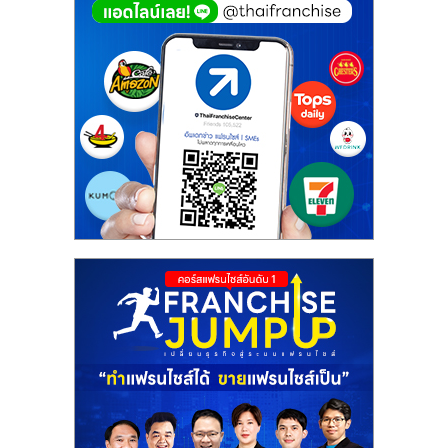
ศูนย์
รวม
แฟ
รน
ไชส์
พร้อม
ทำเล
สำหรับ