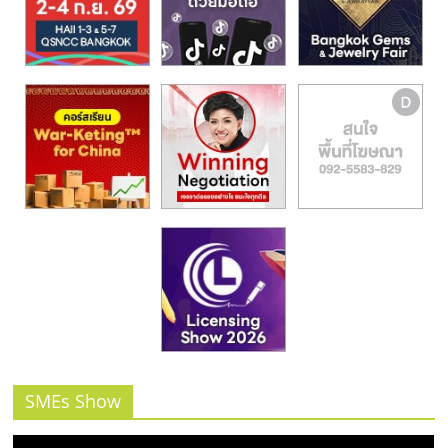
รน
ไชส์,
ศูนย์
รวม
แฟ
รน
ไชส์
พร้อม
ทำเล
สำหรับ
เปิด
ร้าน
ปรึกษา
ฟรี,
บริการ
พัฒนา
SMEs Show
ระบบ
แฟ