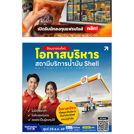
แฟ
รน
ไชส์,
รวม
แฟ
รน
ไชส์
ขาย