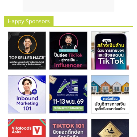
รน
ไชส์
ขาย
Happy Sponsors
หน้า
บ้าน
ลงทุน
น้อย
คืน
ทุน
ไว,
ที่
ปรึกษา
การ
ลงทุน
และ
ขยาย
สา
ขา
แฟ