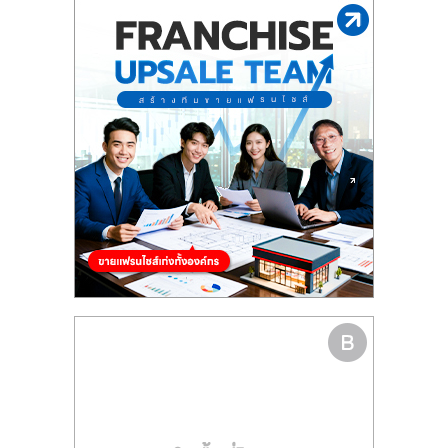
รน
ไชส์"
"ศูนย์
รวม
ข้อมูล
ธุรกิจ
SME
แห่ง
ประเทศไทย,
ThaiSMEsCenter,
รวม
ธุรกิจ
เอ
ส
เอ็
มอี