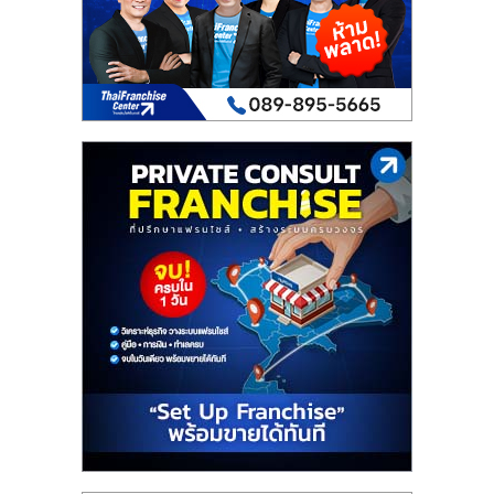
เปิด
ร้าน
ปรึกษา
ฟรี,
บริการ
พัฒนา
ระบบ
แฟ