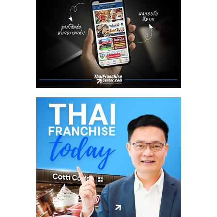
ลงทุน
น้อย
คืน
ทุน
ไว,
ที่
ปรึกษา
การ