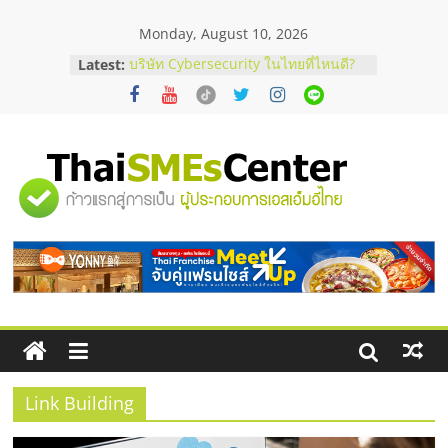
Skip
Monday, August 10, 2026
to
content
Latest:
บริษัท Cybersecurity ในไทยที่ไหนดี?
วิธีเลือกผู้ให้บริการให้คุ้มค่าและตอบ
โจทย์ธุรกิจ
อยากหาเงินทุน เพิ่มสภาพคล่องให้ธุรกิจ
เริ่มยังไงให้ผ่านฉลุย
สัมมนาออนไลน์ โอกาสบริหารสถานี
"ศูนย์
บริการน้ำมัน Shell
สัมมนาลงทุน แฟรนไชส์ยอนนี่
ThaiFranchise Meet Up จับคู่แฟรน
รวม
ไชส์ ครั้งที่ 8
ร้านเครื่องเสียงคุณภาพสูง พร้อม
โซลูชันระบบภาพและเสียง
ข้อมูล
ธุรกิจ
SME
Link Building