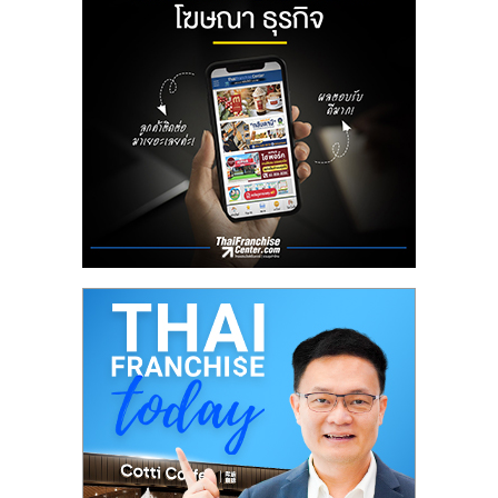
ลงทุน
น้อย
คืน
ทุน
ไว,
ที่
ปรึกษา
การ