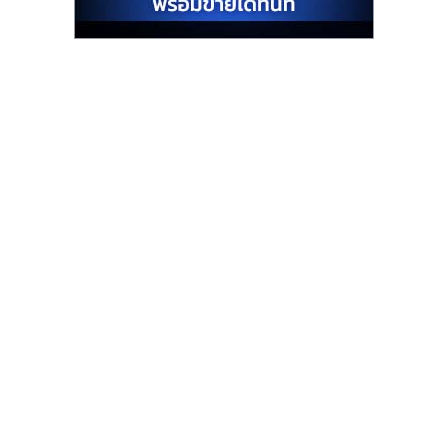
รน
ไชส์"
"ศูนย์
รวม
ข้อมูล
ธุรกิจ
SME
แห่ง
ประเทศไทย,
ThaiSMEsCenter,
รวม
ธุรกิจ
เอ
ส
เอ็
มอี