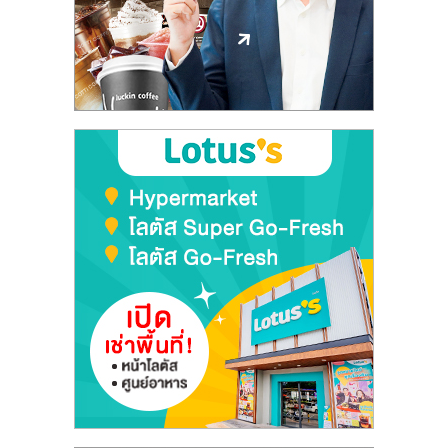
ลงทุน
และ
ขยาย
สา
ขา
แฟ
รน
ไชส์,