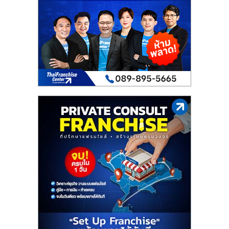
เปิด
ร้าน
ปรึกษา
ฟรี,
บริการ
พัฒนา
ระบบ
แฟ