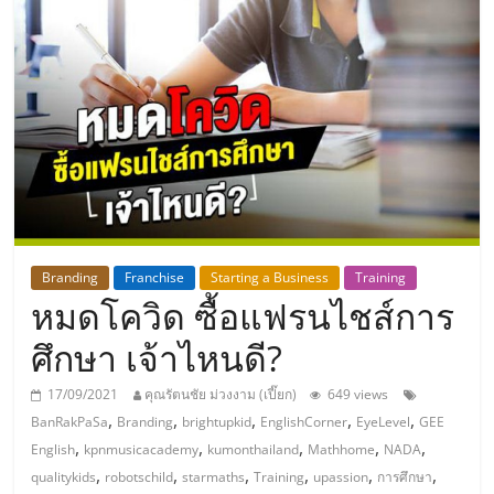
แห่ง
ประเทศไทย,
ThaiSMEsCenter,
รวม
ธุรกิจ
Branding
Franchise
Starting a Business
Training
หมดโควิด ซื้อแฟรนไชส์การ
เอ
ศึกษา เจ้าไหนดี?
ส
17/09/2021
คุณรัตนชัย ม่วงงาม (เปี๊ยก)
649 views
,
,
,
,
,
BanRakPaSa
Branding
brightupkid
EnglishCorner
EyeLevel
GEE
เอ็
,
,
,
,
,
English
kpnmusicacademy
kumonthailand
Mathhome
NADA
,
,
,
,
,
,
qualitykids
robotschild
starmaths
Training
upassion
การศึกษา