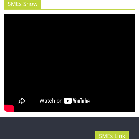
รน
SMEs Show
ไชส์"
SMEs Link