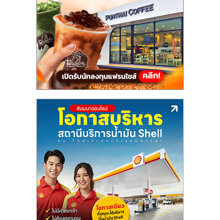
แฟ
รน
ไชส์,
รวม
แฟ
รน
ไชส์
ขาย