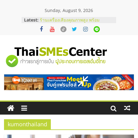
Skip
Sunday, August 9, 2026
to
content
Latest:
ร้านเครื่องเสียงคุณภาพสูง พร้อม
โซลูชันระบบภาพและเสียง
บริษัท Cybersecurity ในไทยที่ไหนดี?
วิธีเลือกผู้ให้บริการให้คุ้มค่าและตอบ
โจทย์ธุรกิจ
อยากหาเงินทุน เพิ่มสภาพคล่องให้ธุรกิจ
"ศูนย์
เริ่มยังไงให้ผ่านฉลุย
สัมมนาออนไลน์ โอกาสบริหารสถานี
บริการน้ำมัน Shell
รวม
สัมมนาลงทุน แฟรนไชส์ยอนนี่
ThaiFranchise Meet Up จับคู่แฟรน
ไชส์ ครั้งที่ 8
ข้อมูล
ธุรกิจ
SME
kumonthailand