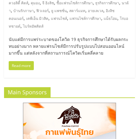
มอี
,
,
,
,
,
ควอลิตี้ คิดส์
คุมอง
จี อิงลิช
ซื้อแฟรนไชส์การศึกษา
ธุรกิจการศึกษา
นาด้
,
,
,
,
,
,
า
บ้านรักภาษา
ฟิวเจอร์
ยู แพชชั่น
สตาร์แมท
อายเลเวล
อิงลิช
ไทย,
,
,
,
,
,
คอนเนอร์
เคพีเอ็น มิวสิค
แฟรนไชส์
แฟรนไชส์การศึกษา
แม็ธโฮม
โรบอ
,
ทชายด์
ไบร์ทอัพคิดส์
SMEs,
นับแต่มีการแพร่ระบาดของโควิด 19 ธุรกิจการศึกษาได้รับผลกระ
ทบอย่างมาก หลายแฟรนไชส์มีการปรับรูปแบบไปสอนออนไลน์
แฟ
มากขึ้น แต่หลังจากที่สถานการณ์โควิดเริ่มคลี่คลาย
Read more
รน
ไชส์,
Main Sponsors
ที่
ปรึกษา