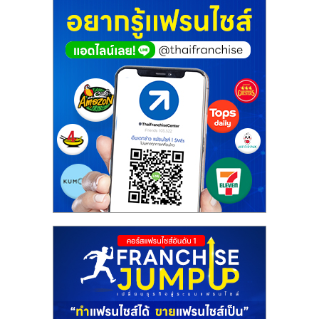
ศูนย์
รวม
แฟ
รน
ไชส์
พร้อม
ทำเล
สำหรับ