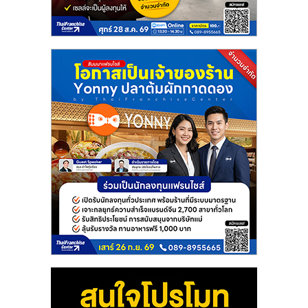
แฟ
รน
ไชส์
แฟ
รน
ไชส์
ขาย
หน้า
บ้าน