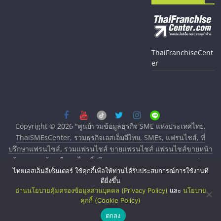
ThaiFranchiseCent
er
Copyright © 2026
"ศูนย์รวมข้อมูลธุรกิจ SME แห่งประเทศไทย,
ThaiSMEsCenter, รวมธุรกิจเอสเอ็มอีไทย, SMEs, แฟรนไชส์, ที่
ปรึกษาแฟรนไชส์, รวมแฟรนไชส์ ขายแฟรนไชส์ แฟรนไชส์ขายหน้า
บ้าน ลงทุนน้อย คืนทุนไว, ที่ปรึกษาการลงทุนและขยายสาขาแฟรน
ไทยเอสเอ็มอีเซ็นเตอร์ ใช้คุกกี้เพื่อให้ท่านได้รับประสบการณ์การใช้งานที่
ไชส์, ศูนย์รวมแฟรนไชส์ พร้อมทำเลสำหรับเปิดร้าน ปรึกษาฟรี,
ดียิ่งขึ้น
บริการพัฒนาระบบแฟรนไชส์"
. All rights reserved.
อ่านนโยบายคุ้มครองข้อมูลส่วนบุคคล (Privacy Policy)
และ
นโยบาย
คุกกี้ (Cookie Policy)
ตกลง