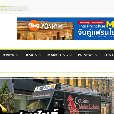
์ยอนนี่
p จับคู่แฟรน
สูง พร้อม
สียง
ในไทยที่ไหนดี?
้คุ้มค่าและตอบ
าพคล่องให้ธุรกิจ
REVIEW
DESIGN
MARKETING
PR NEWS
CONT
บริหารสถานี