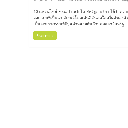
ไทย,
SMEs,
10 แฟรนไชส์ Food Truck ใน สหรัฐอเมริกา ได้รับคว
ออกแบบที่เป็นเอกลักษณ์โดดเด่นสีสันสดใสสไตล์ของตัว
เป็นอุตสาหกรรมที่มีมูลค่าหลายพันล้านดอลลาร์สหรัฐ
แฟ
Read more
รน
ไชส์,
ที่
ปรึกษา
แฟ
รน