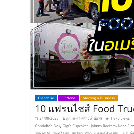
ประเทศไทย,
ThaiSMEsCenter
รวม
ธุรกิจ
เอ
ส
เอ็
Franchise
PR News
Starting a Business
10 แฟรนไชส์ Food Truck 
มอี
24/08/2020
คุณมนตรี ศรีวงษ์ (อ๊อฟ)
1,970 views
,
,
,
Gandolfo’s Deli
Gigi’s Cupcakes
Johnny Rockets
Kono Piz
,
,
,
,
รถฟู้ดทรัค
รถเคลื่อนที่
สหรัฐอเมริกา
แบรนด์ทำธุรกิจ
แบรนด์ธุ