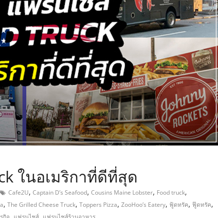
,
ในอเมริกาที่ดีที่สุด
,
,
,
,
Cafe2U
Captain D’s Seafood
Cousins Maine Lobster
Food truck
,
,
,
,
,
,
za
The Grilled Cheese Truck
Toppers Pizza
ZooHoo’s Eatery
ฟู้ดทรัค
ฟู๊ดทรัค
,
,
รกิจ
แฟรนไชส์
แฟรนไชส์ร้านอาหาร