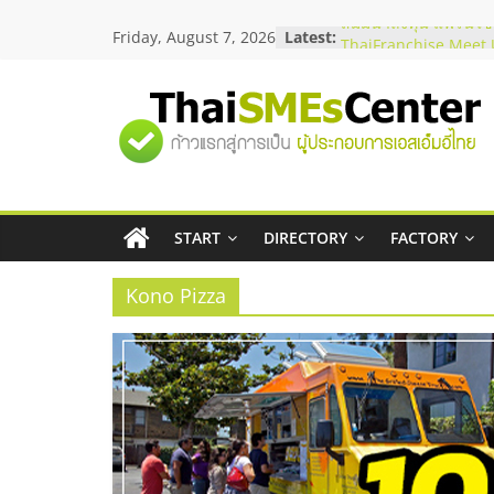
Skip
Friday, August 7, 2026
Latest:
สัมมนาลงทุน แฟรนไชส
to
ThaiFranchise Meet U
content
ไชส์ ครั้งที่ 8
ร้านเครื่องเสียงคุณภาพ
"ศูนย์
โซลูชันระบบภาพและเ
บริษัท Cybersecurity 
วิธีเลือกผู้ให้บริการให
รวม
โจทย์ธุรกิจ
อยากหาเงินทุน เพิ่มสภ
เริ่มยังไงให้ผ่านฉลุย
START
DIRECTORY
FACTORY
ข้อมูล
สัมมนาออนไลน์ โอกาส
บริการน้ำมัน Shell
Kono Pizza
ธุรกิจ
SME
แห่ง