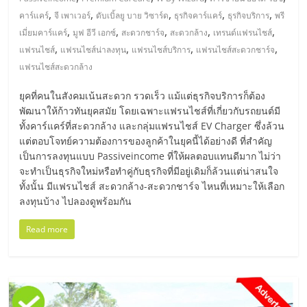
มอี
,
,
,
,
,
คาร์แคร์
จี เพาเวอร์
ดับเบิ้ลยู บาย วิซาร์ด
ธุรกิจคาร์แคร์
ธุรกิจบริการ
พรี
,
,
,
,
,
เมี่ยมคาร์แคร์
มูฟ อีวี เอกซ์
สะดวกชาร์จ
สะดวกล้าง
เทรนด์แฟรนไชส์
ไทย,
,
,
,
,
แฟรนไชส์
แฟรนไชส์น่าลงทุน
แฟรนไชส์บริการ
แฟรนไชส์สะดวกชาร์จ
แฟรนไชส์สะดวกล้าง
SMEs,
ยุคที่คนในสังคมเน้นสะดวก รวดเร็ว แม้แต่ธุรกิจบริการก็ต้อง
พัฒนาให้ก้าวทันยุคสมัย โดยเฉพาะแฟรนไชส์ที่เกี่ยวกับรถยนต์มี
แฟ
ทั้งคาร์แคร์ที่สะดวกล้าง และกลุ่มแฟรนไชส์ EV Charger ซึ่งล้วน
แต่ตอบโจทย์ความต้องการของลูกค้าในยุคนี้ได้อย่างดี ที่สำคัญ
รน
เป็นการลงทุนแบบ Passiveincome ที่ให้ผลตอบแทนดีมาก ไม่ว่า
จะทำเป็นธุรกิจใหม่หรือทำคู่กับธุรกิจที่มีอยู่เดิมก็ล้วนแต่น่าสนใจ
ทั้งนั้น มีแฟรนไชส์ สะดวกล้าง-สะดวกชาร์จ ไหนที่เหมาะให้เลือก
ไชส์,
ลงทุนบ้าง ไปลองดูพร้อมกัน
ที่
Read more
ปรึกษา