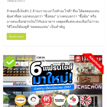
แฟ
ไชส์สะดวกล้าง
รน
ถ้าตอนนี้เงินสัก 2 ล้านเราจะเอาไปทำอะไรดี? ที่จะได้ผลตอบแทน
คุ้มค่าที่สุด บอกคนบอกว่า “ซื้อทอง” บางคนบอกว่า “ซื้อหุ้น” หรือ
บางคนเลือกฝากเงินไว้กับธนาคาร เหตุผลที่แต่ละคนเลือกไม่ว่าจะ
ไชส์
วิธีไหนก็ต้องดูที่ “ผลตอบแทน” เป็นสำคัญ
แฟ
Read more
รน
ไชส์
ขาย
หน้า
บ้าน