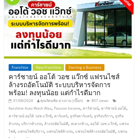
แฟ
รน
ไชส์,
รวม
แฟ
Franchise
New Franchise
Starting a Business
คาร์ชายน์ ออโต้ วอช แว๊กซ์ แฟรนไชส์
รน
ล้างรถอัตโนมัติ ระบบบริหารจัดการ
พร้อม! ลงทุนน้อย แต่กำไรดีมาก
ไชส์
01/08/2024
คุณรัตนชัย ม่วงงาม (เปี๊ยก)
807 views
,
,
,
,
Karshine Auto Wash Wax
Passive Income
คาร์ชายน์
คาร์ชายน์ ออโต้
,
,
,
,
ขาย
คาร์ชายน์ ออโต้ วอช แว๊กซ์
คาร์แคร์
ธุรกิจคาร์แคร์
ธุรกิจบริการ
ธุรกิจ
,
,
,
,
,
ล้างรถ
บริการล้างรถ
ล้างรถอัตโนมัติ
สะดวกล้าง
ออโต้ วอช แว๊กซ์
แฟรน
,
,
,
,
ไชส์
แฟรนไชส์บริการ
แฟรนไชส์ล้างรถ
แฟรนไชส์ล้างรถอัตโนมัติ
แฟรน