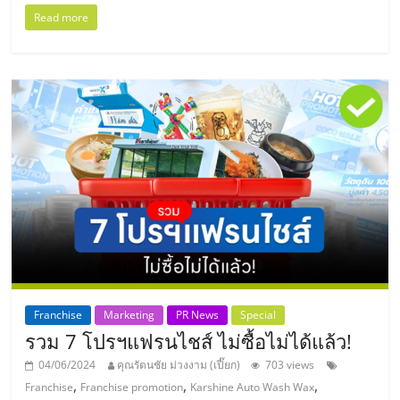
ลงทุน
Read more
และ
ขยาย
สา
ขา
แฟ
รน
Franchise
Marketing
PR News
Special
รวม 7 โปรฯแฟรนไชส์ ไม่ซื้อไม่ได้แล้ว!
ไชส์,
04/06/2024
คุณรัตนชัย ม่วงงาม (เปี๊ยก)
703 views
,
,
,
Franchise
Franchise promotion
Karshine Auto Wash Wax