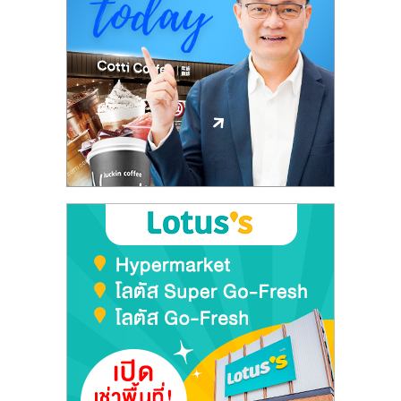
รน
ไชส์
ขาย
หน้า
บ้าน
ลงทุน
น้อย
คืน
ทุน
ไว,
ที่
ปรึกษา
การ
ลงทุน
และ
ขยาย
สา
ขา
แฟ