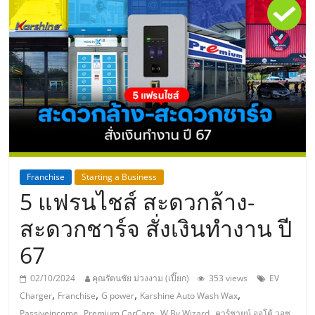
แห่ง
ประเทศไทย,
ThaiSMEsCenter,
รวม
ธุรกิจ
Franchise
Starting a Business
5 แฟรนไชส์ สะดวกล้าง-
เอ
สะดวกชาร์จ สั่งเงินทำงาน ปี
ส
67
เอ็
02/10/2024
คุณรัตนชัย ม่วงงาม (เปี๊ยก)
353 views
EV
,
,
,
,
Charger
Franchise
G power
Karshine Auto Wash Wax
,
,
,
,
Passiveincome
Premium CarCare
W By Wizard
คาร์ชายน์ ออโต้ วอช