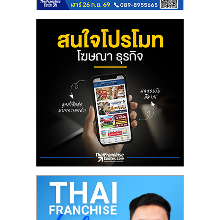
ไทย,
SMEs,
แฟ
รน
ไชส์,
ที่
ปรึกษา
แฟ
รน
ไชส์,
รวม
แฟ
รน
ไชส์
ขาย
แฟ
รน
ไชส์
แฟ