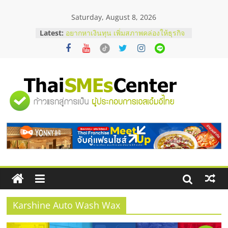
Skip
Saturday, August 8, 2026
to
content
Latest:
อยากหาเงินทุน เพิ่มสภาพคล่องให้ธุรกิจ
เริ่มยังไงให้ผ่านฉลุย
สัมมนาออนไลน์ โอกาสบริหารสถานี
บริการน้ำมัน Shell
สัมมนาลงทุน แฟรนไชส์ยอนนี่
ThaiFranchise Meet Up จับคู่แฟรน
"ศูนย์
ไชส์ ครั้งที่ 8
ร้านเครื่องเสียงคุณภาพสูง พร้อม
โซลูชันระบบภาพและเสียง
รวม
บริษัท Cybersecurity ในไทยที่ไหนดี?
วิธีเลือกผู้ให้บริการให้คุ้มค่าและตอบ
โจทย์ธุรกิจ
ข้อมูล
ธุรกิจ
SME
Karshine Auto Wash Wax