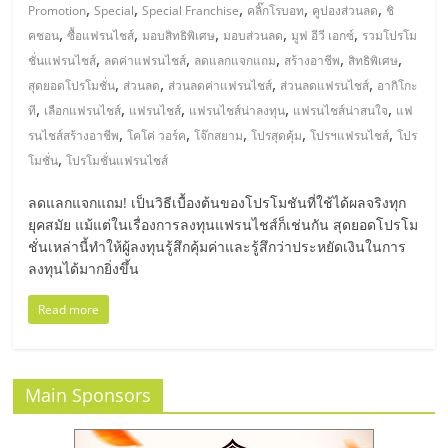
,
,
,
,
,
Promotion
Special
Special Franchise
คลิ๊กโรบอท
คูปองส่วนลด
ชิ
ศูนย์
,
,
,
,
,
คชอน
ซื้อแฟรนไชส์
มอบสิทธิพิเศษ
มอบส่วนลด
มูฟ อีวี เอกซ์
รวมโปรโม
,
,
,
,
,
ชั่นแฟรนไชส์
ลดค่าแฟรนไชส์
ลดแลกแจกแถม
สร้างอาชีพ
สิทธิพิเศษ
รวม
,
,
,
,
สุดยอดโปรโมชั่น
ส่วนลด
ส่วนลดค่าแฟรนไชส์
ส่วนลดแฟรนไชส์
อากิโกะ
,
,
,
,
,
ที
เลือกแฟรนไชส์
แฟรนไชส์
แฟรนไชส์น่าลงทุน
แฟรนไชส์น่าสนใจ
แฟ
แฟ
,
,
,
,
,
รนไชส์สร้างอาชีพ
โคโค่ วอร์ค
โจ๊กสยาม
โปรสุดคุ้ม
โปรฯแฟรนไชส์
โปร
,
โมชั่น
โปรโมชั่นแฟรนไชส์
รน
ลดแลกแจกแถม! เป็นวิธีเบื้องต้นของโปรโมชันที่ใช้ได้ผลจริงทุก
ยุคสมัย แม้แต่ในเรื่องการลงทุนแฟรนไชส์ก็เช่นกัน สุดยอดโปรโม
ไชส์
ชั่นเหล่านี้ทำให้ผู้ลงทุนรู้สึกคุ้มค่าและรู้สึกว่าประหยัดเงินในการ
ลงทุนได้มากยิ่งขึ้น
พร้อม
Read more
ทำเล
Main Sponsors
สำหรับ