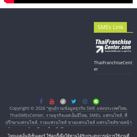
SMEs Link
ThaiFranchiseCent
er
Copyright © 2026
"ศูนย์รวมข้อมูลธุรกิจ SME แห่งประเทศไทย,
ThaiSMEsCenter, รวมธุรกิจเอสเอ็มอีไทย, SMEs, แฟรนไชส์, ที่
ปรึกษาแฟรนไชส์, รวมแฟรนไชส์ ขายแฟรนไชส์ แฟรนไชส์ขายหน้า
บ้าน ลงทุนน้อย คืนทุนไว, ที่ปรึกษาการลงทุนและขยายสาขาแฟรน
ไชส์, ศูนย์รวมแฟรนไชส์ พร้อมทำเลสำหรับเปิดร้าน ปรึกษาฟรี,
ไทยเอสเอ็มอีเซ็นเตอร์ ใช้คุกกี้เพื่อให้ท่านได้รับประสบการณ์การใช้งานที่