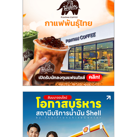
เปิด
ร้าน
ปรึกษา
ฟรี,
บริการ
พัฒนา
ระบบ
แฟ