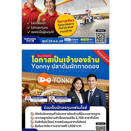
รน
ไชส์"
"ศูนย์
รวม
ข้อมูล
ธุรกิจ
SME
แห่ง
ประเทศไทย,
ThaiSMEsCenter,
รวม
ธุรกิจ
เอ
ส
เอ็
มอี