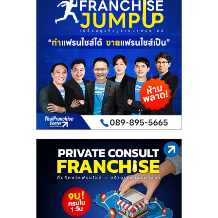
รน
ไชส์"