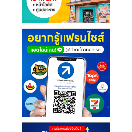
รน
ไชส์,
ศูนย์
รวม
แฟ
รน
ไชส์
พร้อม
ทำเล
สำหรับ
เปิด
ร้าน
ปรึกษา
ฟรี,
บริการ
พัฒนา
ระบบ
แฟ