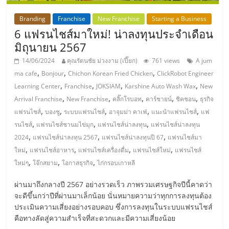
ลงทุน
Branding
Franchise
New Franchise
Starting a Business
6 แฟรนไชส์มาใหม่! น่าลงทุนประจำเดือน
น้อย
มิถุนายน 2567
14/06/2024
คุณรัตนชัย ม่วงงาม (เปี๊ยก)
761 views
A jum
คืน
,
,
,
ma cafe
Bonjour
Chichon Korean Fried Chicken
ClickRobot Engineer
,
,
,
,
Learning Center
Franchise
JOKSIAM
Karshine Auto Wash Wax
New
,
,
,
,
,
ทุน
Arrival Franchise
New Franchise
คลิ๊กโรบอท
คาร์ชายน์
ชิคชอน
ธุรกิจ
,
,
,
,
,
แฟรนไชส์
บองชู
ระบบแฟรนไชส์
อาจุมม่า คาเฟ่
แนะนำแฟรนไชส์
แฟ
,
,
,
รนไชส์
แฟรนไชส์ชานมไข่มุก
แฟรนไชส์น่าลงทุน
แฟรนไชส์น่าลงทุน
ไว,
,
,
,
2024
แฟรนไชส์น่าลงทุน 2567
แฟรนไชส์น่าลงทุนปี 67
แฟรนไชส์มา
,
,
,
,
ใหม่
แฟรนไชส์อาหาร
แฟรนไชส์เครื่องดื่ม
แฟรนไชส์ใหม่
แฟรนไชส์
ที่
,
,
,
ใหม่ๆ
โจ๊กสยาม
โอกาสธุรกิจ
ไก่กรอบเกาหลี
ปรึกษา
ผ่านมาถึงกลางปี 2567 อย่างรวดเร็ว ภาพรวมเศรษฐกิจปีนี้คาดว่า
จะดีขึ้นกว่าปีที่ผ่านมาเล็กน้อย นั่นหมายความว่าทุกการลงทุนต้อง
ประเมินความเสี่ยงอย่างรอบคอบ ซึ่งการลงทุนในระบบแฟรนไชส์
การ
คือทางลัดสู่ความสำเร็จที่สะดวกและมีความเสี่ยงน้อย