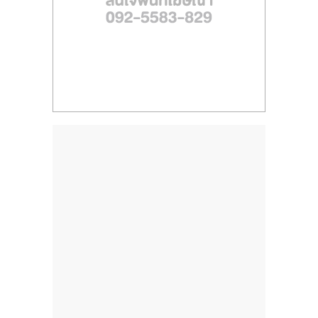
รน
ไชส์,
ศูนย์
รวม
แฟ
รน
ไชส์
พร้อม
ทำเล
สำหรับ
เปิด
ร้าน
ปรึกษา
ฟรี,
บริการ
พัฒนา
ระบบ
แฟ