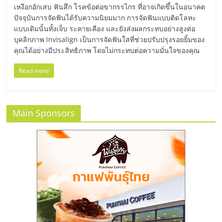
แฟ
เหงือกอักเสบ ฟันสึก โรคข้อต่อขากรรไกร ที่อาจเกิดขึ้นในอนาคต
ปัจจุบันการจัดฟันได้รับความนิยมมาก การจัดฟันแบบติดโลหะ
รน
แบบเดิมนั้นทั้งเจ็บ ระคายเคือง และยังส่งผลกระทบอย่างสูงต่อ
บุคลิกภาพ Invisalign เป็นการจัดฟันใสที่ช่วยปรับปรุงรอยยิ้มของ
ไชส์
คุณได้อย่างมีประสิทธิภาพ โดยไม่กระทบต่อความมั่นใจของคุณ
Read more
แฟ
รน
Main Sponsors
ไชส์
ขาย
หน้า
บ้าน