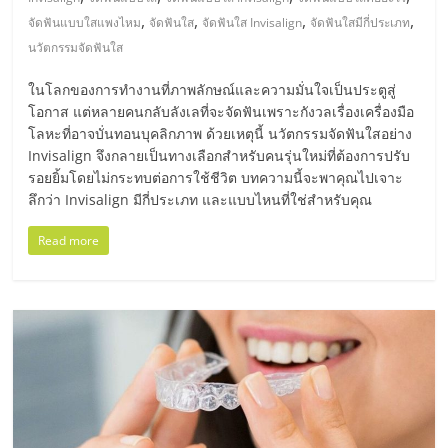
มอี
,
,
,
,
จัดฟันแบบใสแพงไหม
จัดฟันใส
จัดฟันใส Invisalign
จัดฟันใสมีกี่ประเภท
นวัตกรรมจัดฟันใส
ไทย,
ในโลกของการทำงานที่ภาพลักษณ์และความมั่นใจเป็นประตูสู่
SMEs,
โอกาส แต่หลายคนกลับลังเลที่จะจัดฟันเพราะกังวลเรื่องเครื่องมือ
โลหะที่อาจบั่นทอนบุคลิกภาพ ด้วยเหตุนี้ นวัตกรรมจัดฟันใสอย่าง
Invisalign จึงกลายเป็นทางเลือกสำหรับคนรุ่นใหม่ที่ต้องการปรับ
แฟ
รอยยิ้มโดยไม่กระทบต่อการใช้ชีวิต บทความนี้จะพาคุณไปเจาะ
ลึกว่า Invisalign มีกี่ประเภท และแบบไหนที่ใช่สำหรับคุณ
รน
Read more
ไชส์,
ที่
ปรึกษา