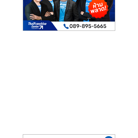
ไทย,
SMEs,
แฟ
รน
ไชส์,
ที่
ปรึกษา
แฟ
รน
ไชส์,
รวม
แฟ
รน
ไชส์
ขาย
แฟ
รน
ไชส์
แฟ