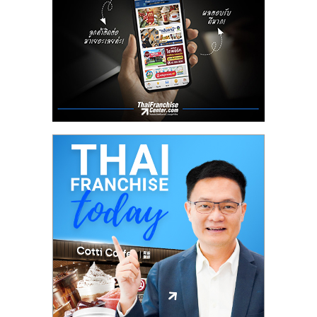
ศูนย์
รวม
แฟ
รน
ไชส์
พร้อม
ทำเล
สำหรับ