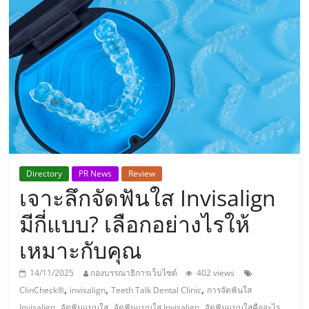
แห่ง
ประเทศไทย,
ThaiSMEsCenter,
รวม
ธุรกิจ
Directory
PR News
Review
เจาะลึกจัดฟันใส Invisalign
เอ
มีกี่แบบ? เลือกอย่างไรให้
ส
เหมาะกับคุณ
เอ็
14/11/2025
กองบรรณาธิการเว็บไซต์
402 views
,
,
,
ClinCheck®
invisalign
Teeth Talk Dental Clinic
การจัดฟันใส
,
,
,
,
Invisalign
จัดฟันแบบใส
จัดฟันแบบใส Invisalign
จัดฟันแบบใสคืออะไร