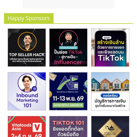
รน
ไชส์"
Happy Sponsors