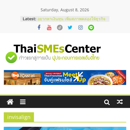
Skip
Saturday, August 8, 2026
to
content
Latest:
อยากหาเงินทุน เพิ่มสภาพคล่องให้ธุรกิจ
เริ่มยังไงให้ผ่านฉลุย
สัมมนาออนไลน์ โอกาสบริหารสถานี
บริการน้ำมัน Shell
สัมมนาลงทุน แฟรนไชส์ยอนนี่
ThaiFranchise Meet Up จับคู่แฟรน
"ศูนย์
ไชส์ ครั้งที่ 8
ร้านเครื่องเสียงคุณภาพสูง พร้อม
โซลูชันระบบภาพและเสียง
รวม
บริษัท Cybersecurity ในไทยที่ไหนดี?
วิธีเลือกผู้ให้บริการให้คุ้มค่าและตอบ
โจทย์ธุรกิจ
ข้อมูล
ธุรกิจ
SME
invisalign