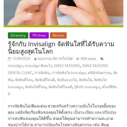
แฟ
รน
ไชส์,
Directory
PR News
Review
รู้จักกับ Invisalign จัดฟันใสที่ได้รับความ
รวม
นิยมสูงสุดในโลก
15/08/2024
กองบรรณาธิการเว็บไซต์
808 views
แฟ
,
,
,
invisalign
Invisalign คืออะไร
SMILE SEASONS
SMILE SEASONS
,
,
,
,
DENTAL CLINIC
การจัดฟัน
การจัดฟันใส Invisalign
คลินิกทันตกรรม
จัด
รน
,
,
,
,
,
ฟัน
จัดฟันที่ไหน
จัดฟันที่ไหนดี
จัดฟันแบบใส
จัดฟันใส
จัดฟันใส
,
,
,
,
Invisalign
จัดฟันใสที่ไหน
จัดฟันใสที่ไหนดี
รู้จักกับ Invisalign
สไมล์ซีซัน
ไชส์
ส์
การจัดฟันไม่เพียงแต่จะช่วยเสริมสร้างความมั่นใจในรอยยิ้มของ
ขาย
คุณ แต่ยังจัดเรียงฟันของคุณให้ตั้งตรง เป็นระเบียบ และปรับปรุง
การสบฟันของคุณให้ดีขึ้น ส่งผลให้คุณสามารถทำความสะอาด
ช่องปากได้ง่าย สามารถป้องกันโรคทางทันตกรรม เช่น ฟันผุ