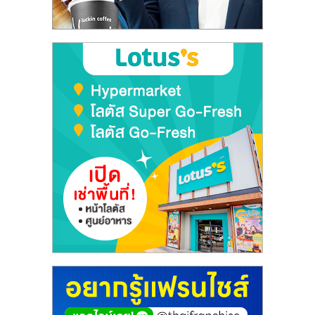
เปิด
ร้าน
ปรึกษา
ฟรี,
บริการ
พัฒนา
ระบบ
แฟ