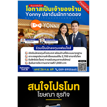
ลงทุน
และ
ขยาย
สา
ขา
แฟ
รน
ไชส์,