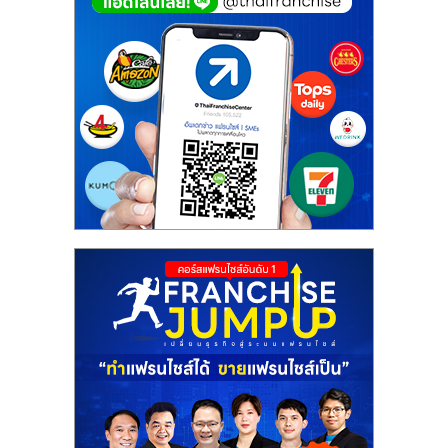
รน
ไชส์"
"ศูนย์
รวม
ข้อมูล
ธุรกิจ
SME
แห่ง
ประเทศไทย,
ThaiSMEsCenter,
รวม
ธุรกิจ
เอ
ส
เอ็
มอี