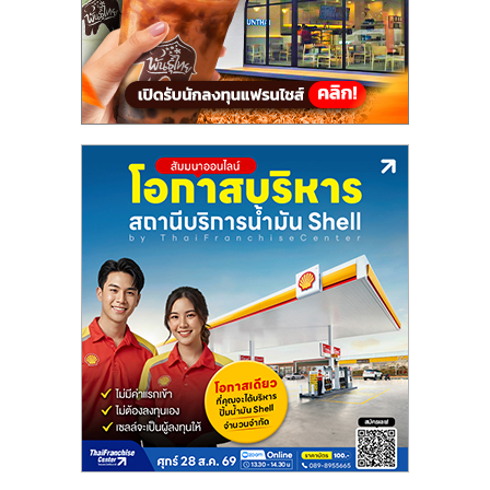
ลงทุน
น้อย
คืน
ทุน
ไว,
ที่
ปรึกษา
การ