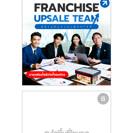
รน
ไชส์
ขาย
หน้า
บ้าน
ลงทุน
น้อย
คืน
ทุน
ไว,
ที่
ปรึกษา
การ
ลงทุน
และ
ขยาย
สา
ขา
แฟ