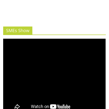
รน
ไชส์"
SMEs Show