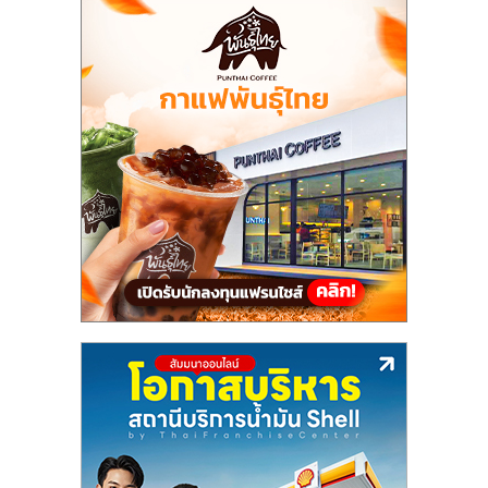
แฟ
รน
ไชส์,
รวม
แฟ
รน
ไชส์
ขาย