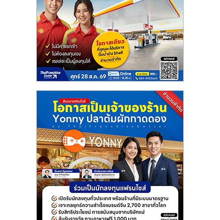
แฟ
รน
ไชส์
แฟ
รน
ไชส์
ขาย
หน้า
บ้าน