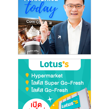
ลงทุน
และ
ขยาย
สา
ขา
แฟ
รน
ไชส์,