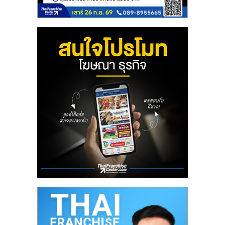
ลงทุน
น้อย
คืน
ทุน
ไว,
ที่
ปรึกษา
การ