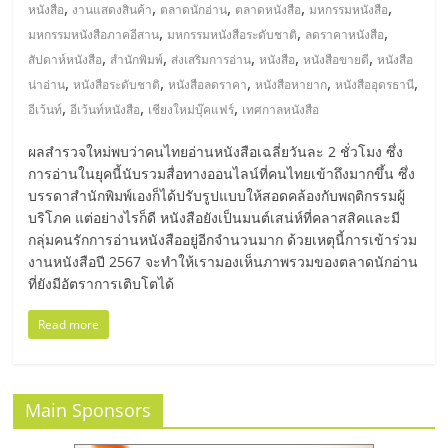
มอี
,
,
,
,
,
หนังสือ
งานแสดงสินค้า
ตลาดนักอ่าน
ตลาดหนังสือ
มหกรรมหนังสือ
,
,
,
มหกรรมหนังสือภาคอีสาน
มหกรรมหนังสือระดับชาติ
ลดราคาหนังสือ
ไทย,
,
,
,
,
,
สัปดาห์หนังสือ
สำนักพิมพ์
ส่งเสริมการอ่าน
หนังสือ
หนังสือขายดี
หนังสือ
,
,
,
,
,
น่าอ่าน
หนังสือระดับชาติ
หนังสือลดราคา
หนังสือหายาก
หนังสืออุดรธานี
,
,
,
SMEs,
อีเว้นท์
อีเว้นท์หนังสือ
เชียงใหม่บุ๊คแฟร์
เทศกาลหนังสือ
ผลสำรวจใหม่พบว่าคนไทยอ่านหนังสือเฉลี่ยวันละ 2 ชั่วโมง ซึ่ง
แฟ
การอ่านในยุคนี้นับรวมสื่อทางออนไลน์ที่คนไทยเข้าถึงมากขึ้น ซึ่ง
บรรดาสำนักพิมพ์เองก็ได้ปรับรูปแบบให้สอดคล้องกับพฤติกรรมผู้
รน
บริโภค แต่อย่างไรก็ดี หนังสือยังเป็นมนต์เสน่ห์ที่คลาสสิคและมี
กลุ่มคนรักการอ่านหนังสืออยู่อีกจำนวนมาก ด้วยเหตุนี้การเข้าร่วม
งานหนังสือปี 2567 จะทำให้เรามองเห็นภาพรวมของตลาดนักอ่าน
ไชส์,
ที่ยังมีอัตราการเติบโตได้
Read more
ที่
ปรึกษา
Main Sponsors