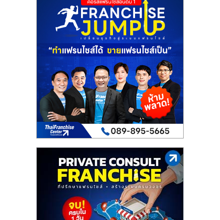
เปิด
ร้าน
ปรึกษา
ฟรี,
บริการ
พัฒนา
ระบบ
แฟ