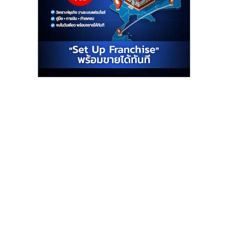
รน
ไชส์"
"ศูนย์
รวม
ข้อมูล
ธุรกิจ
SME
แห่ง
ประเทศไทย,
ThaiSMEsCenter,
รวม
ธุรกิจ
เอ
ส
เอ็
มอี