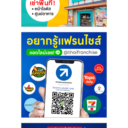
ศูนย์
รวม
แฟ
รน
ไชส์
พร้อม
ทำเล
สำหรับ