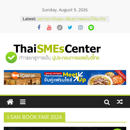
Skip
Sunday, August 9, 2026
to
บริษัท Cybersecurity ในไทยที่ไหนดี?
content
Latest:
วิธีเลือกผู้ให้บริการให้คุ้มค่าและตอบ
โจทย์ธุรกิจ
อยากหาเงินทุน เพิ่มสภาพคล่องให้ธุรกิจ
เริ่มยังไงให้ผ่านฉลุย
สัมมนาออนไลน์ โอกาสบริหารสถานี
บริการน้ำมัน Shell
"ศูนย์
สัมมนาลงทุน แฟรนไชส์ยอนนี่
ThaiFranchise Meet Up จับคู่แฟรน
ไชส์ ครั้งที่ 8
รวม
ร้านเครื่องเสียงคุณภาพสูง พร้อม
โซลูชันระบบภาพและเสียง
ข้อมูล
ธุรกิจ
SME
I-SAN BOOK FAIR 2024