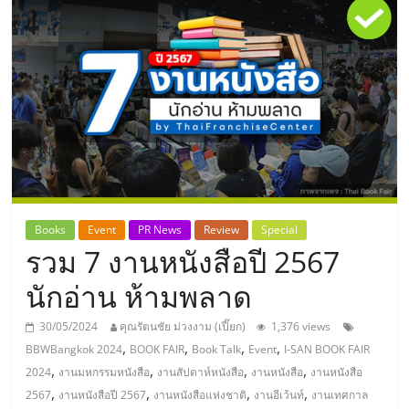
แห่ง
ประเทศไทย,
ThaiSMEsCenter,
รวม
ธุรกิจ
Books
Event
PR News
Review
Special
รวม 7 งานหนังสือปี 2567
เอ
นักอ่าน ห้ามพลาด
ส
30/05/2024
คุณรัตนชัย ม่วงงาม (เปี๊ยก)
1,376 views
,
,
,
,
BBWBangkok 2024
BOOK FAIR
Book Talk
Event
I-SAN BOOK FAIR
เอ็
,
,
,
,
2024
งานมหกรรมหนังสือ
งานสัปดาห์หนังสือ
งานหนังสือ
งานหนังสือ
,
,
,
,
2567
งานหนังสือปี 2567
งานหนังสือแห่งชาติ
งานอีเว้นท์
งานเทศกาล