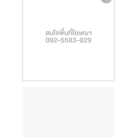
ไทย,
SMEs,
แฟ
รน
ไชส์,
ที่
ปรึกษา
แฟ
รน
ไชส์,
รวม
แฟ
รน
ไชส์
ขาย
แฟ
รน
ไชส์
แฟ