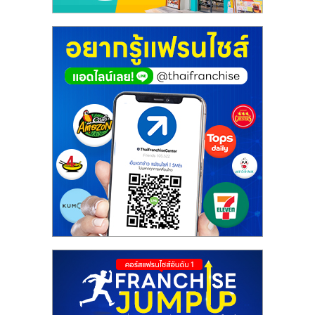
ศูนย์
รวม
แฟ
รน
ไชส์
พร้อม
ทำเล
สำหรับ