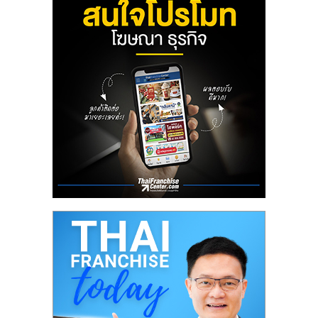
ลงทุน
น้อย
คืน
ทุน
ไว,
ที่
ปรึกษา
การ