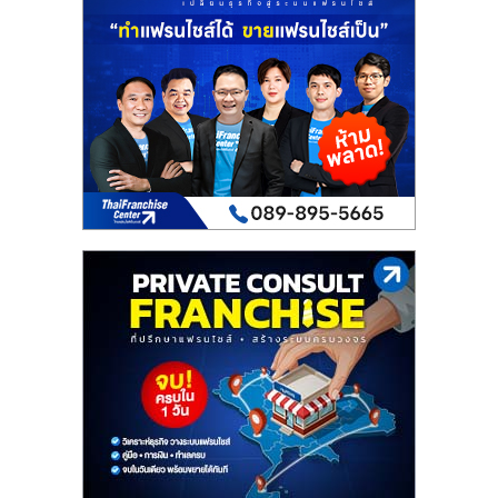
เปิด
ร้าน
ปรึกษา
ฟรี,
บริการ
พัฒนา
ระบบ
แฟ