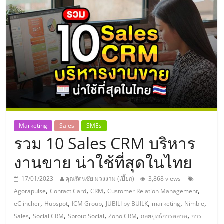
แห่ง
ประเทศไทย,
ThaiSMEsCenter,
รวม
ธุรกิจ
Marketing
Sales
SMEs
รวม 10 Sales CRM บริหาร
เอ
งานขาย น่าใช้ที่สุดในไทย
ส
17/01/2023
คุณรัตนชัย ม่วงงาม (เปี๊ยก)
3,868 views
,
,
,
,
Agorapulse
Contact Card
CRM
Customer Relation Management
เอ็
,
,
,
,
,
,
eClincher
Hubspot
ICM Group
JUBILI by BUILK
marketing
Nimble
,
,
,
,
,
Sales
Social CRM
Sprout Social
Zoho CRM
กลยยุทธ์การตลาด
การ