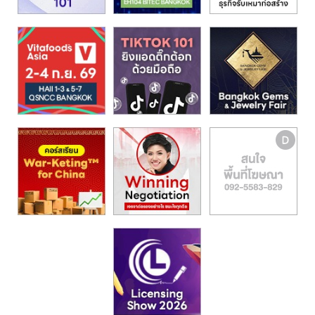
รน
ไชส์,
ศูนย์
รวม
แฟ
รน
ไชส์
พร้อม
ทำเล
สำหรับ
เปิด
ร้าน
ปรึกษา
ฟรี,
บริการ
พัฒนา
ระบบ
แฟ