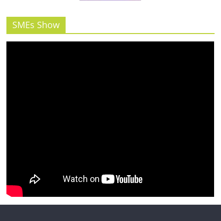
รน
ไชส์"
SMEs Show