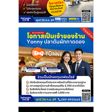
แฟ
รน
ไชส์
แฟ
รน
ไชส์
ขาย
หน้า
บ้าน