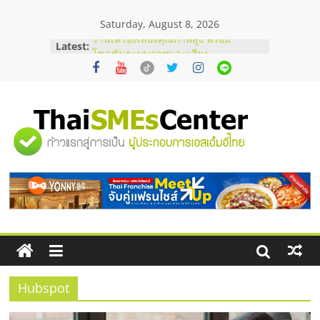
Skip
Saturday, August 8, 2026
to
content
Latest:
ร้านเครื่องเสียงคุณภาพสูง พร้อม
โซลูชันระบบภาพและเสียง
บริษัท Cybersecurity ในไทยที่ไหนดี?
วิธีเลือกผู้ให้บริการให้คุ้มค่าและตอบ
โจทย์ธุรกิจ
อยากหาเงินทุน เพิ่มสภาพคล่องให้ธุรกิจ
"ศูนย์
เริ่มยังไงให้ผ่านฉลุย
สัมมนาออนไลน์ โอกาสบริหารสถานี
บริการน้ำมัน Shell
รวม
สัมมนาลงทุน แฟรนไชส์ยอนนี่
ThaiFranchise Meet Up จับคู่แฟรน
ไชส์ ครั้งที่ 8
ข้อมูล
ธุรกิจ
SME
Hubspot