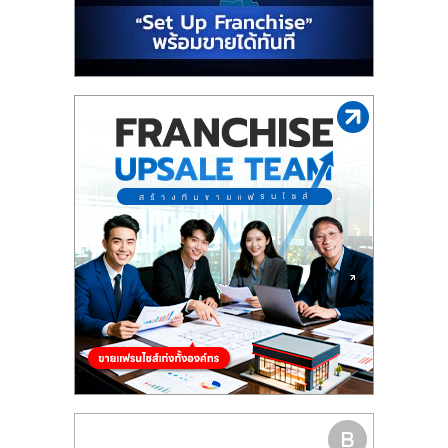
รน
ไชส์"
"ศูนย์
รวม
ข้อมูล
ธุรกิจ
SME
แห่ง
ประเทศไทย,
ThaiSMEsCenter,
รวม
ธุรกิจ
เอ
ส
เอ็
มอี