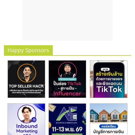
รน
ไชส์
ขาย
หน้า
บ้าน
ลงทุน
น้อย
Happy Sponsors
คืน
ทุน
ไว,
ที่
ปรึกษา
การ
ลงทุน
และ
ขยาย
สา
ขา
แฟ