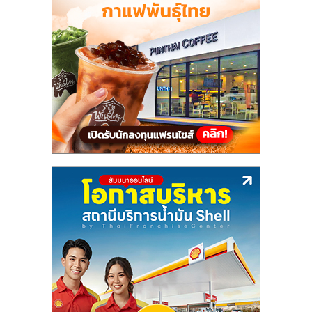
แฟ
รน
ไชส์,
รวม
แฟ
รน
ไชส์
ขาย