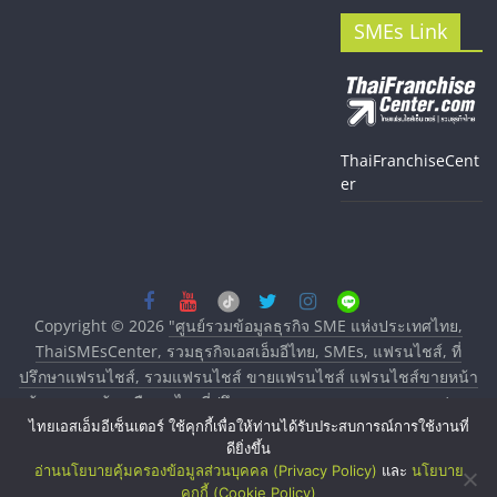
SMEs Link
ThaiFranchiseCent
er
Copyright © 2026
"ศูนย์รวมข้อมูลธุรกิจ SME แห่งประเทศไทย,
ThaiSMEsCenter, รวมธุรกิจเอสเอ็มอีไทย, SMEs, แฟรนไชส์, ที่
ปรึกษาแฟรนไชส์, รวมแฟรนไชส์ ขายแฟรนไชส์ แฟรนไชส์ขายหน้า
บ้าน ลงทุนน้อย คืนทุนไว, ที่ปรึกษาการลงทุนและขยายสาขาแฟรน
ไทยเอสเอ็มอีเซ็นเตอร์ ใช้คุกกี้เพื่อให้ท่านได้รับประสบการณ์การใช้งานที่
ไชส์, ศูนย์รวมแฟรนไชส์ พร้อมทำเลสำหรับเปิดร้าน ปรึกษาฟรี,
ดียิ่งขึ้น
บริการพัฒนาระบบแฟรนไชส์"
. All rights reserved.
อ่านนโยบายคุ้มครองข้อมูลส่วนบุคคล (Privacy Policy)
และ
นโยบาย
คุกกี้ (Cookie Policy)