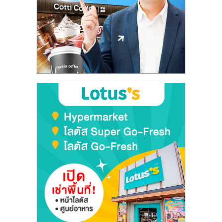
ลงทุน
และ
ขยาย
สา
ขา
แฟ
รน
ไชส์,