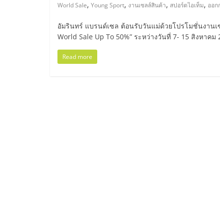
ไทย,
,
,
,
,
World Sale
Young Sport
งานเซลล์สินค้า
สปอร์ตไอเท็ม
ออก
SMEs,
อัมรินทร์ แบรนด์เซล ต้อนรับวันแม่ด้วยโปรโมชั่นงานเ
World Sale Up To 50%” ระหว่างวันที่ 7- 15 สิงหาคม
แฟ
Read more
รน
ไชส์,
ที่
ปรึกษา
แฟ
รน