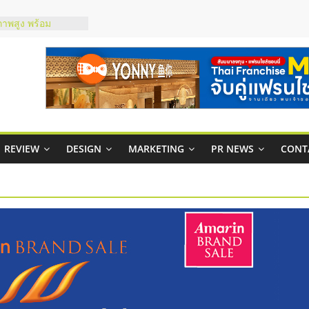
ภาพสูง พร้อม
ะเสียง
ty ในไทยที่ไหนดี?
รให้คุ้มค่าและตอบ
มสภาพคล่องให้ธุรกิจ
กาสบริหารสถานี
ชส์ยอนนี่
REVIEW
DESIGN
MARKETING
PR NEWS
CONT
t Up จับคู่แฟรน