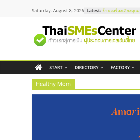
Skip
Saturday, August 8, 2026
Latest:
ร้านเครื่องเสียงคุณ
to
โซลูชันระบบภาพแล
content
บริษัท Cybersecuri
วิธีเลือกผู้ให้บริกา
"ศูนย์
โจทย์ธุรกิจ
อยากหาเงินทุน เพิ่
เริ่มยังไงให้ผ่านฉลุย
รวม
สัมมนาออนไลน์ โอ
บริการน้ำมัน Shell
สัมมนาลงทุน แฟรนไ
START
DIRECTORY
FACTORY
ข้อมูล
ThaiFranchise Mee
ไชส์ ครั้งที่ 8
Healthy Mom
ธุรกิจ
SME
แห่ง