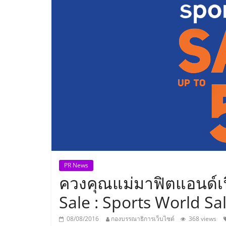
ประเทศไทย,
ThaiSMEsCenter
รวม
ธุรกิจ
เอ
ส
เอ็
PR News
ควงคุณแม่มาฟิตแอนด์เฟ
มอี
Sale : Sports World S
08/08/2016
กองบรรณาธิการเว็บไซต์
368 views