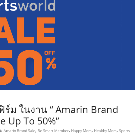
,
ิร์ม ในงาน “ Amarin Brand
ale Up To 50%”
,
,
,
,
Amarin Brand Sale
Be Smart Member
Happy Mom
Healthy Mom
Sports