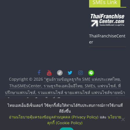
SMEs Link
ThaiFranchiseCent
er
Copyright © 2026
"ศูนย์รวมข้อมูลธุรกิจ SME แห่งประเทศไทย,
ThaiSMEsCenter, รวมธุรกิจเอสเอ็มอีไทย, SMEs, แฟรนไชส์, ที่
ปรึกษาแฟรนไชส์, รวมแฟรนไชส์ ขายแฟรนไชส์ แฟรนไชส์ขายหน้า
บ้าน ลงทุนน้อย คืนทุนไว, ที่ปรึกษาการลงทุนและขยายสาขาแฟรน
ไทยเอสเอ็มอีเซ็นเตอร์ ใช้คุกกี้เพื่อให้ท่านได้รับประสบการณ์การใช้งานที่
ไชส์, ศูนย์รวมแฟรนไชส์ พร้อมทำเลสำหรับเปิดร้าน ปรึกษาฟรี,
ดียิ่งขึ้น
บริการพัฒนาระบบแฟรนไชส์"
. All rights reserved.
อ่านนโยบายคุ้มครองข้อมูลส่วนบุคคล (Privacy Policy)
และ
นโยบาย
คุกกี้ (Cookie Policy)