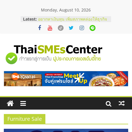
Skip
Monday, August 10, 2026
to
content
Latest:
อยากหาเงินทุน เพิ่มสภาพคล่องให้ธุรกิจ
เริ่มยังไงให้ผ่านฉลุย
สัมมนาออนไลน์ โอกาสบริหารสถานี
บริการน้ำมัน Shell
สัมมนาลงทุน แฟรนไชส์ยอนนี่
ThaiFranchise Meet Up จับคู่แฟรน
"ศูนย์
ไชส์ ครั้งที่ 8
ร้านเครื่องเสียงคุณภาพสูง พร้อม
โซลูชันระบบภาพและเสียง
รวม
บริษัท Cybersecurity ในไทยที่ไหนดี?
วิธีเลือกผู้ให้บริการให้คุ้มค่าและตอบ
โจทย์ธุรกิจ
ข้อมูล
ธุรกิจ
SME
Furniture Sale