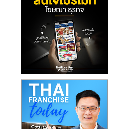
ลงทุน
และ
ขยาย
สา
ขา
แฟ
รน
ไชส์,