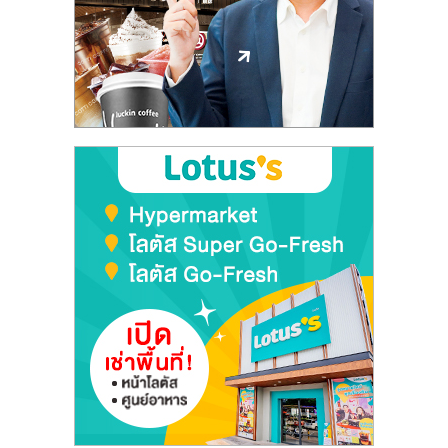
ศูนย์
รวม
แฟ
รน
ไชส์
พร้อม
ทำเล
สำหรับ