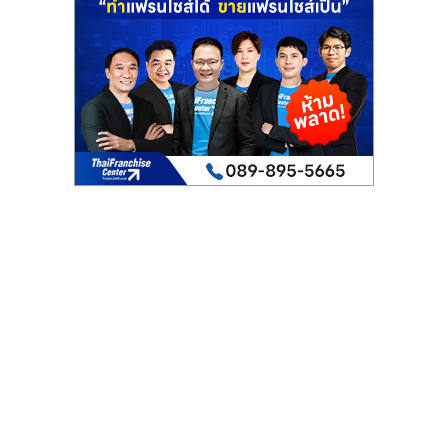
รน
ไชส์"
"ศูนย์
รวม
ข้อมูล
ธุรกิจ
SME
แห่ง
ประเทศไทย,
ThaiSMEsCenter,
รวม
ธุรกิจ
เอ
ส
เอ็
มอี