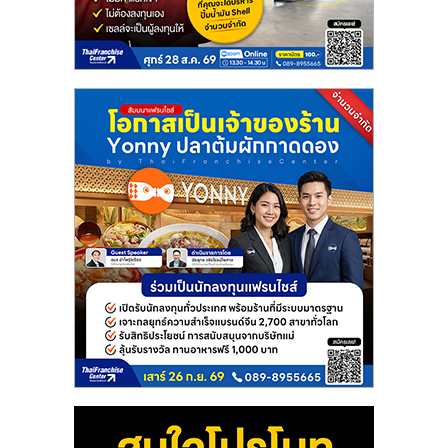
ลงทุน
น้อย
คืน
ทุน
ไว,
ที่
ปรึกษา
การ