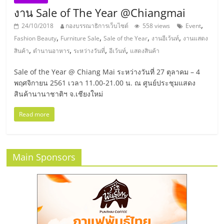
แฟ
งาน Sale of The Year @Chiangmai
รน
,
24/10/2018
กองบรรณาธิการเว็บไซต์
558 views
Event
,
,
,
,
Fashion Beauty
Furniture Sale
Sale of the Year
งานอีเว้นท์
งานแสดง
,
,
,
,
ไชส์,
สินค้า
ตำนานอาหาร
ระหว่างวันที่
อีเว้นท์
แสดงสินค้า
Sale of the Year @ Chiang Mai ระหว่างวันที่ 27 ตุลาคม – 4
รวม
พฤศจิกายน 2561 เวลา 11.00-21.00 น. ณ ศูนย์ประชุมแสดง
สินค้านานาชาติฯ จ.เชียงใหม่
แฟ
Read more
รน
Main Sponsors
ไชส์
ขาย