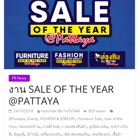
แห่ง
ประเทศไทย,
ThaiSMEsCenter,
รวม
ธุรกิจ
PR News
งาน SALE OF THE YEAR
เอ
@PATTAYA
ส
24/10/2018
กองบรรณาธิการเว็บไซต์
829 views
,
,
,
,
@Pattaya
Event
FASHION & JEWELRY
Furniture Sale
Sale of the
เอ็
,
,
,
,
,
Year
ของแต่งบ้าน
งานอีเว้นท์
งานแสดงสินค้า
ยูเนี่ยน แพน
ระหว่างวัน
,
,
,
,
,
,
ที่
อัญมณี
อีเว้นท์
เครื่องประดับ
เที่ยวล่องท่องกิน
เฟอร์นิเจอร์
เสื้อผ้า