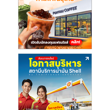
แฟ
รน
ไชส์
แฟ
รน
ไชส์
ขาย
หน้า
บ้าน