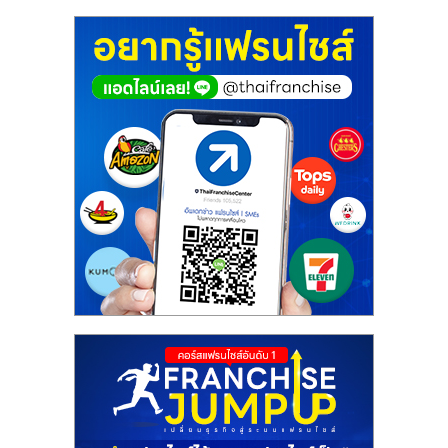
เปิด
ร้าน
ปรึกษา
ฟรี,
บริการ
พัฒนา
ระบบ
แฟ