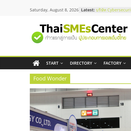
Skip
ร้านเครื่องเสียงคุณ
Saturday, August 8, 2026
Latest:
to
โซลูชันระบบภาพแล
content
บริษัท Cybersecuri
วิธีเลือกผู้ให้บริกา
โจทย์ธุรกิจ
"ศูนย์
อยากหาเงินทุน เพิ่
เริ่มยังไงให้ผ่านฉลุย
สัมมนาออนไลน์ โอ
รวม
บริการน้ำมัน Shell
สัมมนาลงทุน แฟรนไ
START
DIRECTORY
FACTORY
ข้อมูล
ThaiFranchise Mee
ไชส์ ครั้งที่ 8
Food Wonder
ธุรกิจ
SME
แห่ง