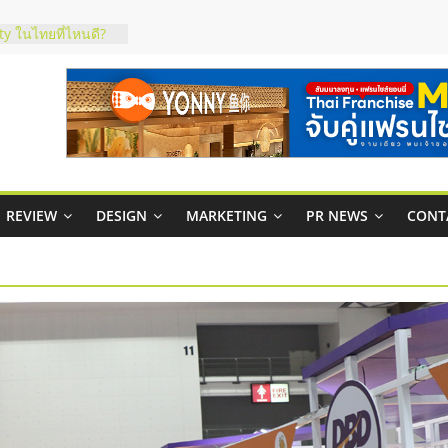
ภาพสูง พร้อม
ะเสียง
ty ในไทยที่ไหนดี?
รให้คุ้มค่าและตอบ
มสภาพคล่องให้ธุรกิจ
กาสบริหารสถานี
ชส์ยอนนี่
REVIEW
DESIGN
MARKETING
PR NEWS
CONT
t Up จับคู่แฟรน