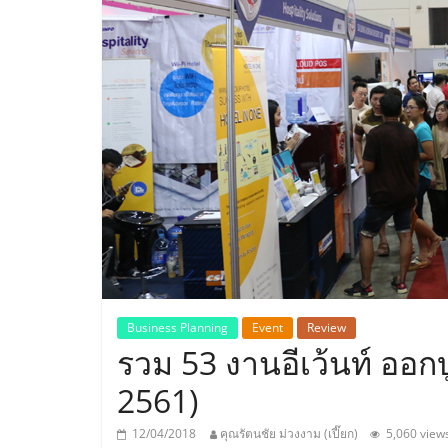
ประเทศไทย,
ThaiSMEsCenter
รวม
ธุรกิจ
เอ
ส
เอ็
Business Planning
Event
Review
รวม 53 งานอีเว้นท์ ออกบ
มอี
2561)
12/04/2018
คุณรัตนชัย ม่วงงาม (เปี๊ยก)
5,060 view