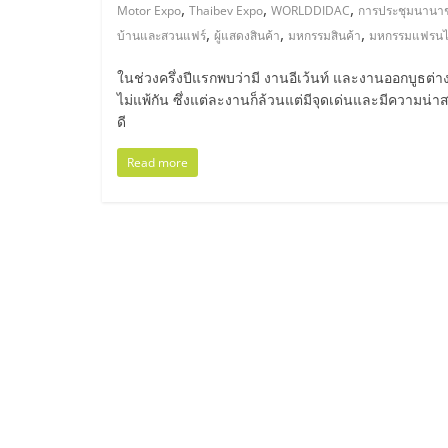
ไทย,
,
,
,
Motor Expo
Thaibev Expo
WORLDDIDAC
การประชุมนานาช
,
,
,
บ้านและสวนแฟร์
ผู้แสดงสินค้า
มหกรรมสินค้า
มหกรรมแฟรนไ
SMEs,
ในช่วงครึ่งปีแรกพบว่ามี งานอีเว้นท์ และงานออกบูธต่าง
แฟ
ไม่แพ้กัน ซึ่งแต่ละงานก็ล้วนแต่มีจุดเด่นและมีความน่
ดี
รน
Read more
ไชส์,
ที่
ปรึกษา
แฟ
รน