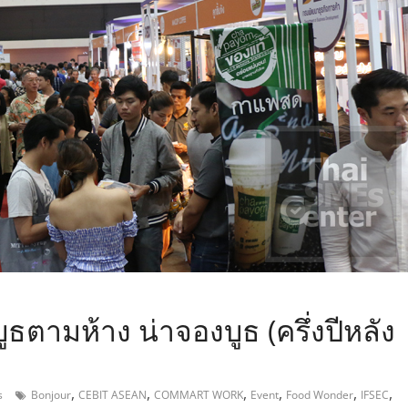
,
ูธตามห้าง น่าจองบูธ (ครึ่งปีหลัง
,
,
,
,
,
,
s
Bonjour
CEBIT ASEAN
COMMART WORK
Event
Food Wonder
IFSEC