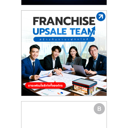
รน
ไชส์"
"ศูนย์
รวม
ข้อมูล
ธุรกิจ
SME
แห่ง
ประเทศไทย,
ThaiSMEsCenter,
รวม
ธุรกิจ
เอ
ส
เอ็
มอี