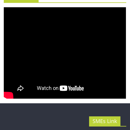
รน
ไชส์"
SMEs Link