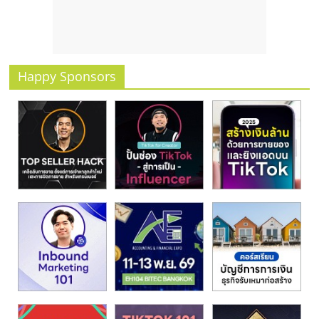
รน
ไชส์
ขาย
หน้า
บ้าน
Happy Sponsors
ลงทุน
น้อย
คืน
ทุน
ไว,
ที่
ปรึกษา
การ
ลงทุน
และ
ขยาย
สา
ขา
แฟ