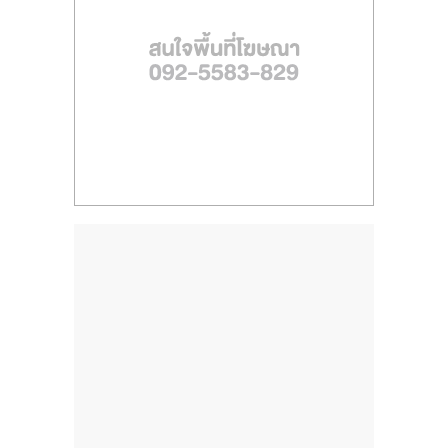
ไทย,
SMEs,
แฟ
รน
ไชส์,
ที่
ปรึกษา
แฟ
รน
ไชส์,
รวม
แฟ
รน
ไชส์
ขาย
แฟ
รน
ไชส์
แฟ