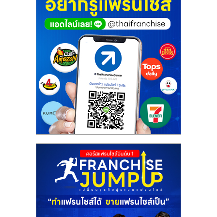
ศูนย์
รวม
แฟ
รน
ไชส์
พร้อม
ทำเล
สำหรับ