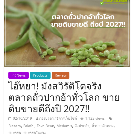
แห่ง
ประเทศไทย,
ThaiSMEsCenter,
รวม
ธุรกิจ
PR News
Products
Review
ไอ๊หยา! มังสวิรัติโตจริง
เอ
ตลาดถั่วปากอ้าทั่วโลก ขาย
ส
ดิบขายดีถึงปี 2027!!
เอ็
02/10/2019
กองบรรณาธิการเว็บไซต์
1,123 views
,
,
,
,
,
,
Bissara
Falafel
Fava Bean
Medamis
ถั่วปากอ้า
ถั่วปากอ้าทอด
,
มังสวิรัติ
มังสวิรัติโตจริง