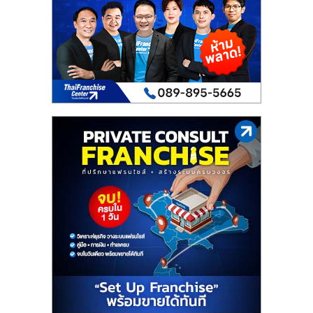
เปิด
ร้าน
ปรึกษา
ฟรี,
บริการ
พัฒนา
ระบบ
แฟ