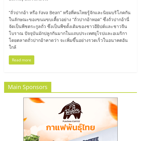
มอี
“ถั่วปากอ้า หรือ Fava Bean” หรือที่คนไทยรู้จักและนิยมบริโภคกัน
ไทย,
ในลักษณะของขนมขบเคี้ยวอย่าง “ถั่วปากอ้าทอด” ซึ่งถั่วปากอ้านี่
จัดเป็นพืชตระกูลถั่ว ซึ่งเป็นพืชดั้งเดิมของชาวอียิปต์และชาวจีน
โบราณ ปัจจุบันมักปลูกกันมากในแถบประเทศยุโรปและอเมริกา
SMEs,
โดยตลาดถั่วปากอ้าคาดว่า จะเพิ่มขึ้นอย่างรวดเร็วในอนาคตอัน
ใกล้
แฟ
Read more
รน
ไชส์,
Main Sponsors
ที่
ปรึกษา