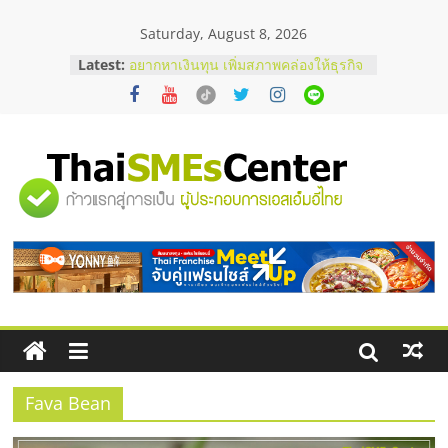
Skip
Saturday, August 8, 2026
to
บริษัท Cybersecurity ในไทยที่ไหนดี?
content
Latest:
วิธีเลือกผู้ให้บริการให้คุ้มค่าและตอบ
โจทย์ธุรกิจ
อยากหาเงินทุน เพิ่มสภาพคล่องให้ธุรกิจ
เริ่มยังไงให้ผ่านฉลุย
สัมมนาออนไลน์ โอกาสบริหารสถานี
บริการน้ำมัน Shell
"ศูนย์
สัมมนาลงทุน แฟรนไชส์ยอนนี่
ThaiFranchise Meet Up จับคู่แฟรน
ไชส์ ครั้งที่ 8
รวม
ร้านเครื่องเสียงคุณภาพสูง พร้อม
โซลูชันระบบภาพและเสียง
ข้อมูล
ธุรกิจ
SME
Fava Bean