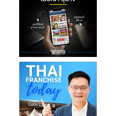
ลงทุน
น้อย
คืน
ทุน
ไว,
ที่
ปรึกษา
การ