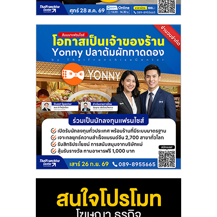
แฟ
รน
ไชส์
แฟ
รน
ไชส์
ขาย
หน้า
บ้าน