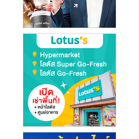
ลงทุน
และ
ขยาย
สา
ขา
แฟ
รน
ไชส์,