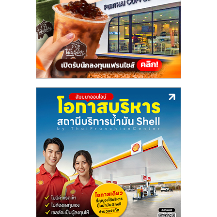
แฟ
รน
ไชส์,
รวม
แฟ
รน
ไชส์
ขาย