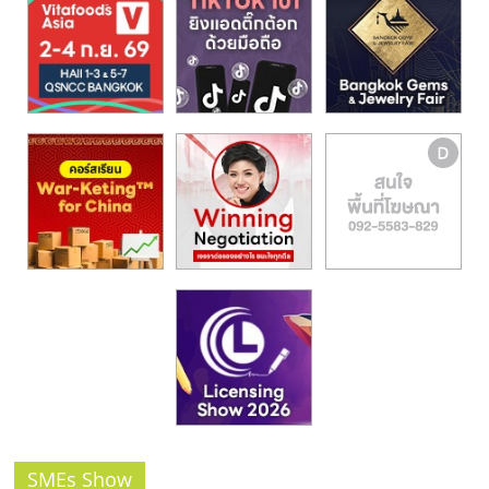
รน
ไชส์,
ศูนย์
รวม
แฟ
รน
ไชส์
พร้อม
ทำเล
สำหรับ
เปิด
ร้าน
ปรึกษา
ฟรี,
บริการ
พัฒนา
ระบบ
แฟ
SMEs Show