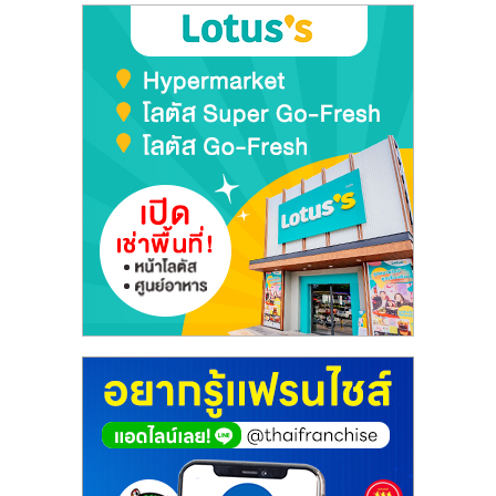
ลงทุน
และ
ขยาย
สา
ขา
แฟ
รน
ไชส์,