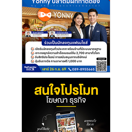
แฟ
รน
ไชส์
แฟ
รน
ไชส์
ขาย
หน้า
บ้าน