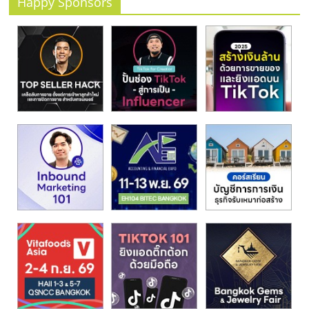
Happy Sponsors
รน
ไชส์
ขาย
หน้า
บ้าน
ลงทุน
น้อย
คืน
ทุน
ไว,
ที่
ปรึกษา
การ
ลงทุน
และ
ขยาย
สา
ขา
แฟ