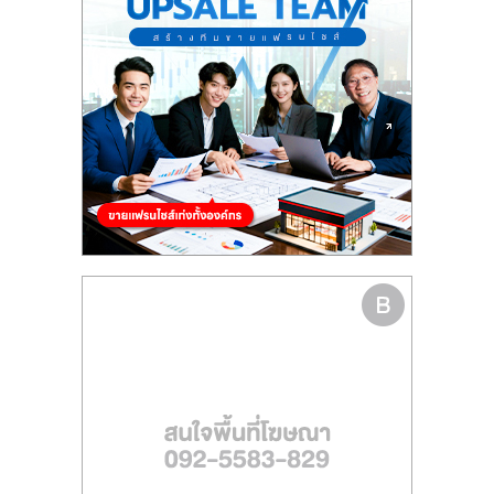
รน
ไชส์"
"ศูนย์
รวม
ข้อมูล
ธุรกิจ
SME
แห่ง
ประเทศไทย,
ThaiSMEsCenter,
รวม
ธุรกิจ
เอ
ส
เอ็
มอี