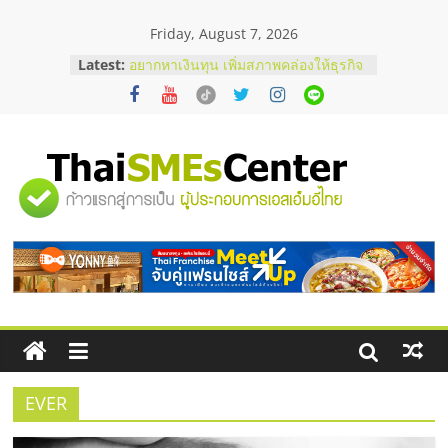
Skip
Friday, August 7, 2026
to
content
Latest:
อยากหาเงินทุน เพิ่มสภาพคล่องให้ธุรกิจ
เริ่มยังไงให้ผ่านฉลุย
สัมมนาออนไลน์ โอกาสบริหารสถานี
บริการน้ำมัน Shell
สัมมนาลงทุน แฟรนไชส์ยอนนี่
ThaiFranchise Meet Up จับคู่แฟรน
"ศูนย์
ไชส์ ครั้งที่ 8
ร้านเครื่องเสียงคุณภาพสูง พร้อม
โซลูชันระบบภาพและเสียง
รวม
บริษัท Cybersecurity ในไทยที่ไหนดี?
วิธีเลือกผู้ให้บริการให้คุ้มค่าและตอบ
โจทย์ธุรกิจ
ข้อมูล
ธุรกิจ
SME
EVER