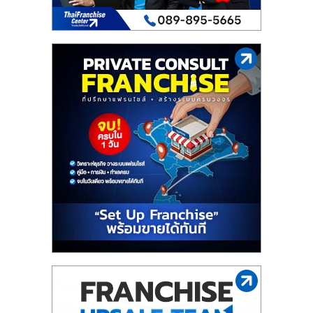
เปิด
ร้าน
ปรึกษา
ฟรี,
บริการ
พัฒนา
ระบบ
แฟ