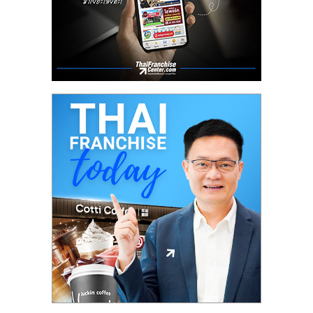
ลงทุน
น้อย
คืน
ทุน
ไว,
ที่
ปรึกษา
การ