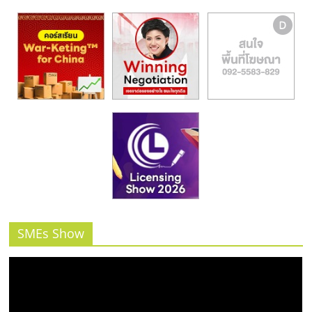
รน
ไชส์,
ศูนย์
รวม
แฟ
รน
ไชส์
พร้อม
ทำเล
สำหรับ
เปิด
ร้าน
ปรึกษา
ฟรี,
SMEs Show
บริการ
พัฒนา
ระบบ
แฟ