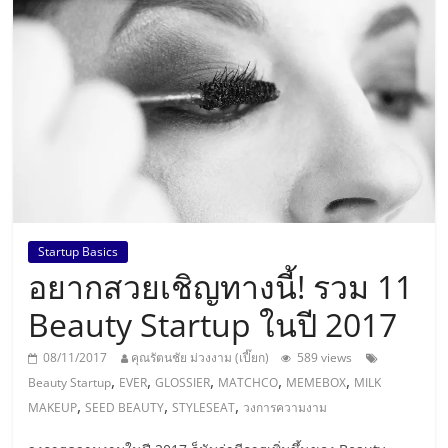
แห่ง
ประเทศไทย,
ThaiSMEsCenter,
รวม
ธุรกิจ
Startup Basics
อยากสวยเชิญทางนี้! รวม 11
เอ
Beauty Startup ในปี 2017
ส
08/11/2017
คุณรัตนชัย ม่วงงาม (เปี๊ยก)
589 views
,
,
,
,
,
Beauty Startup
EVER
GLOSSIER
MATCHCO
MEMEBOX
MILK
เอ็
,
,
,
MAKEUP
SEED BEAUTY
STYLESEAT
วงการความงาม