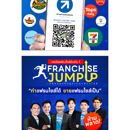
ศูนย์
รวม
แฟ
รน
ไชส์
พร้อม
ทำเล
สำหรับ