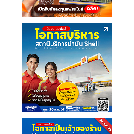
แฟ
รน
ไชส์,
รวม
แฟ
รน
ไชส์
ขาย