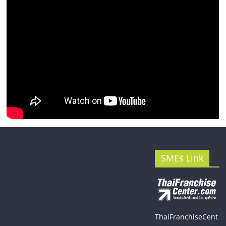
รน
ไชส์"
SMEs Link
ThaiFranchiseCent