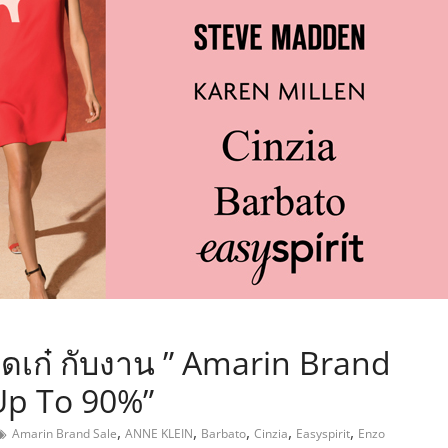
,
ดเก๋ กับงาน ” Amarin Brand
 Up To 90%”
,
,
,
,
,
Amarin Brand Sale
ANNE KLEIN
Barbato
Cinzia
Easyspirit
Enzo