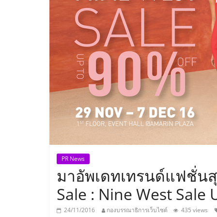
ประเทศไทย,
ThaiSMEsCenter
รวม
ธุรกิจ
เอ
ส
เอ็
PR News
มาอัพเดทเทรนด์แฟชั่นสุ
มอี
Sale : Nine West Sale
24/11/2016
กองบรรณาธิการเว็บไซต์
435 views