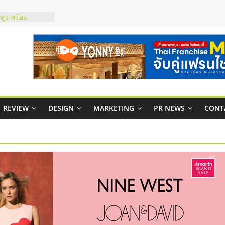
์ยอนนี่
p จับคู่แฟรน
สูง พร้อม
สียง
ในไทยที่ไหนดี?
้คุ้มค่าและตอบ
าพคล่องให้ธุรกิจ
บริหารสถานี
REVIEW
DESIGN
MARKETING
PR NEWS
CONT