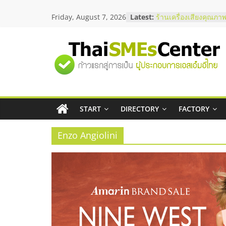
Skip
สัมมนาลงทุน แฟรนไชส
Friday, August 7, 2026
Latest:
ThaiFranchise Meet U
to
ไชส์ ครั้งที่ 8
content
ร้านเครื่องเสียงคุณภาพ
โซลูชันระบบภาพและเ
"ศูนย์
บริษัท Cybersecurity 
วิธีเลือกผู้ให้บริการให
โจทย์ธุรกิจ
รวม
อยากหาเงินทุน เพิ่มสภ
เริ่มยังไงให้ผ่านฉลุย
สัมมนาออนไลน์ โอกาส
START
DIRECTORY
FACTORY
ข้อมูล
บริการน้ำมัน Shell
Enzo Angiolini
ธุรกิจ
SME
แห่ง