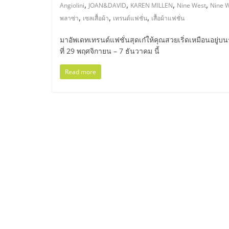
ไทย,
,
,
,
,
Angiolini
JOAN&DAVID
KAREN MILLEN
Nine West
Nine W
,
,
,
พลาซ่า
เซลเสื้อผ้า
เทรนด์แฟชั่น
เสื้อผ้าแฟชั่น
SMEs,
มาอัพเดทเทรนด์แฟชั่นสุดเก๋ให้คุณสวยเริ่ดเหมือนอยู่
แฟ
ที่ 29 พฤศจิกายน – 7 ธันวาคม นี้
Read more
รน
ไชส์,
ที่
ปรึกษา
แฟ
รน