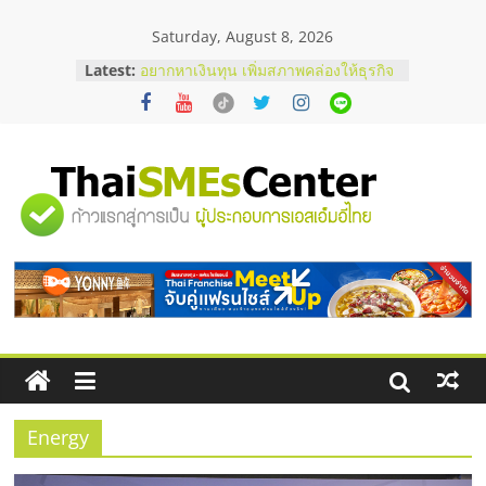
Skip
Saturday, August 8, 2026
to
บริษัท Cybersecurity ในไทยที่ไหนดี?
content
Latest:
วิธีเลือกผู้ให้บริการให้คุ้มค่าและตอบ
โจทย์ธุรกิจ
อยากหาเงินทุน เพิ่มสภาพคล่องให้ธุรกิจ
เริ่มยังไงให้ผ่านฉลุย
สัมมนาออนไลน์ โอกาสบริหารสถานี
บริการน้ำมัน Shell
"ศูนย์
สัมมนาลงทุน แฟรนไชส์ยอนนี่
ThaiFranchise Meet Up จับคู่แฟรน
รวม
ไชส์ ครั้งที่ 8
ร้านเครื่องเสียงคุณภาพสูง พร้อม
โซลูชันระบบภาพและเสียง
ข้อมูล
ธุรกิจ
SME
Energy