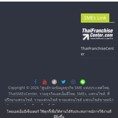
SMEs Link
ThaiFranchiseCent
er
Copyright © 2026
"ศูนย์รวมข้อมูลธุรกิจ SME แห่งประเทศไทย,
ThaiSMEsCenter, รวมธุรกิจเอสเอ็มอีไทย, SMEs, แฟรนไชส์, ที่
ปรึกษาแฟรนไชส์, รวมแฟรนไชส์ ขายแฟรนไชส์ แฟรนไชส์ขายหน้า
บ้าน ลงทุนน้อย คืนทุนไว, ที่ปรึกษาการลงทุนและขยายสาขาแฟรน
ไทยเอสเอ็มอีเซ็นเตอร์ ใช้คุกกี้เพื่อให้ท่านได้รับประสบการณ์การใช้งานที่
ไชส์, ศูนย์รวมแฟรนไชส์ พร้อมทำเลสำหรับเปิดร้าน ปรึกษาฟรี,
ดียิ่งขึ้น
บริการพัฒนาระบบแฟรนไชส์"
. All rights reserved.