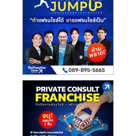
เปิด
ร้าน
ปรึกษา
ฟรี,
บริการ
พัฒนา
ระบบ
แฟ