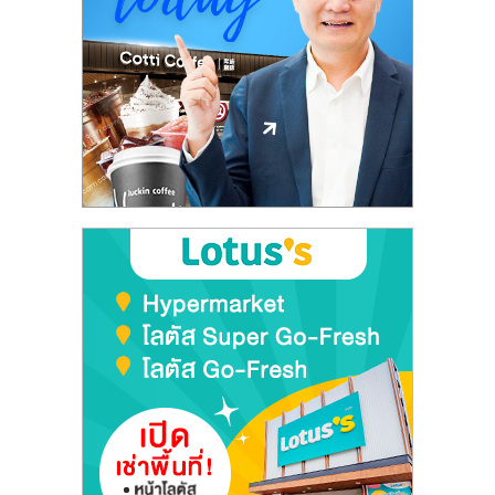
ลงทุน
และ
ขยาย
สา
ขา
แฟ
รน
ไชส์,