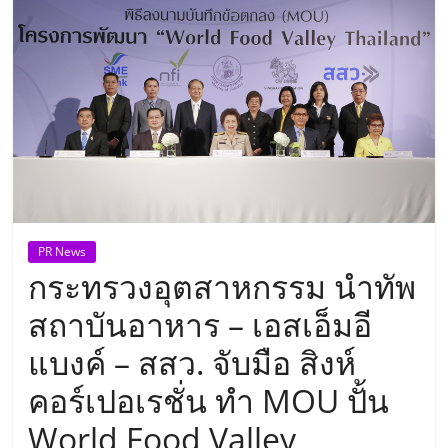
แห่ง
ประเทศไทย,
ThaiSMEsCenter,
รวม
ธุรกิจ
PR News
กระทรวงอุตสาหกรรม นำทัพ
เอ
สถาบันอาหาร – เอสเอ็มอี
ส
แบงค์ – สสว. จับมือ สิงห์
คอร์เปอเรชั่น ทำ MOU ปั้น
เอ็
World Food Valley