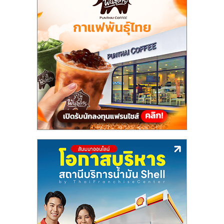
แฟ
รน
ไชส์,
รวม
แฟ
รน
ไชส์
ขาย