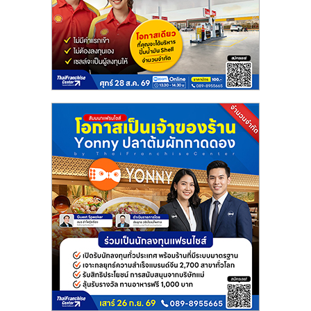
แฟ
รน
ไชส์
แฟ
รน
ไชส์
ขาย
หน้า
บ้าน