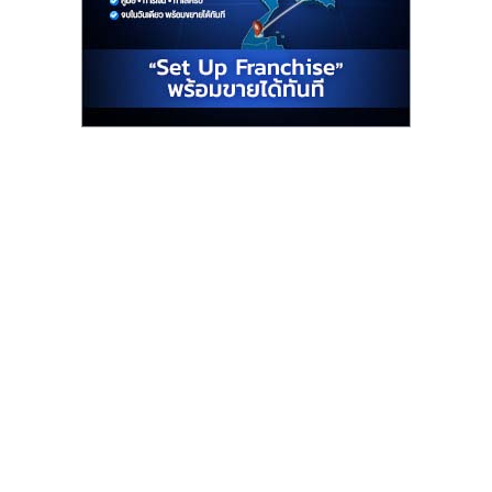
รน
ไชส์"
"ศูนย์
รวม
ข้อมูล
ธุรกิจ
SME
แห่ง
ประเทศไทย,
ThaiSMEsCenter,
รวม
ธุรกิจ
เอ
ส
เอ็
มอี