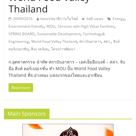
มอี
Thailand
ไทย,
,
20/09/2016
กองบรรณาธิการเว็บไซต์
648 views
Energy
,
,
,
Environment-friendly
MOU
Services with High Value Facilities
SMEs,
,
,
SPRING BOARD
Sustainable Development
Technology&
,
,
,
,
Engineering
World Food Valley Thailand
สถาบันอาหาร
สสว.
สิงห์
,
,
แฟ
คอร์เปอเรชั่น
สิ่งแวดล้อม
โครงการพัฒนา
ก.อุตสาหกรรม นำทัพ สถาบันอาหาร – เอสเอ็มอีแบงค์ – สสว. จับ
รน
มือ สิงห์ คอร์เปอเรชั่น ทำ MOU ปั้น World Food Valley
Thailand ที่จ.อ่างทอง แห่งแรกของไทยและอาเซียน
ไชส์,
Read more
ที่
Main Sponsors
ปรึกษา