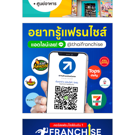
ศูนย์
รวม
แฟ
รน
ไชส์
พร้อม
ทำเล
สำหรับ