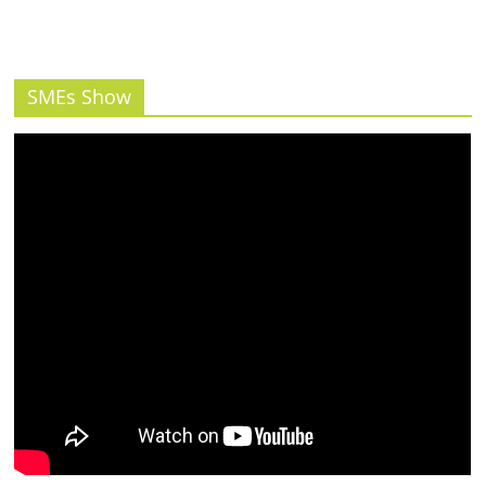
รน
ไชส์"
SMEs Show