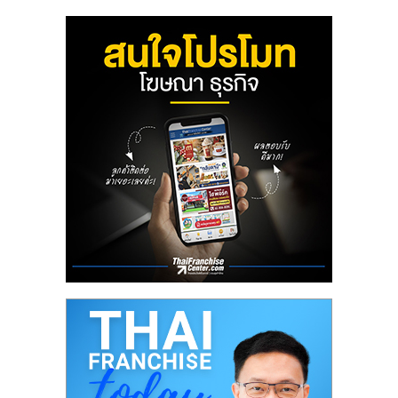
ลงทุน
น้อย
คืน
ทุน
ไว,
ที่
ปรึกษา
การ