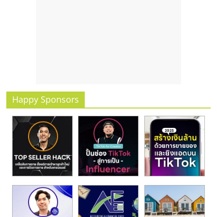
รน
ไชส์
ขาย
หน้า
บ้าน
ลงทุน
น้อย
คืน
ทุน
Happy Sponsors
ไว,
ที่
ปรึกษา
การ
ลงทุน
และ
ขยาย
สา
ขา
แฟ