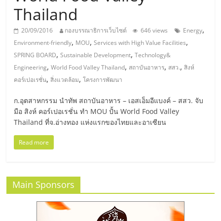
มอี
Thailand
ไทย,
,
20/09/2016
กองบรรณาธิการเว็บไซต์
646 views
Energy
,
,
,
Environment-friendly
MOU
Services with High Value Facilities
SMEs,
,
,
SPRING BOARD
Sustainable Development
Technology&
,
,
,
,
Engineering
World Food Valley Thailand
สถาบันอาหาร
สสว.
สิงห์
,
,
แฟ
คอร์เปอเรชั่น
สิ่งแวดล้อม
โครงการพัฒนา
ก.อุตสาหกรรม นำทัพ สถาบันอาหาร – เอสเอ็มอีแบงค์ – สสว. จับ
รน
มือ สิงห์ คอร์เปอเรชั่น ทำ MOU ปั้น World Food Valley
Thailand ที่จ.อ่างทอง แห่งแรกของไทยและอาเซียน
ไชส์,
Read more
ที่
Main Sponsors
ปรึกษา