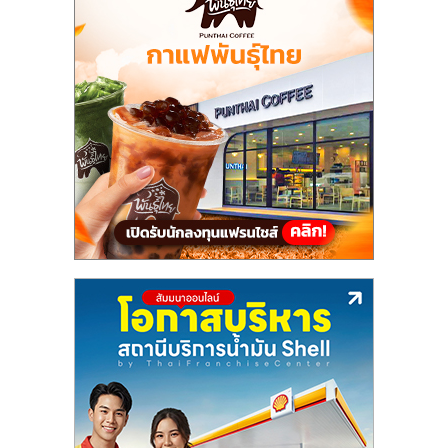
แฟ
รน
ไชส์,
รวม
แฟ
รน
ไชส์
ขาย