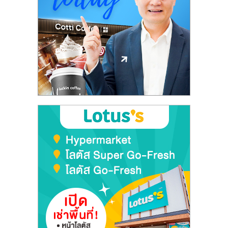
ลงทุน
และ
ขยาย
สา
ขา
แฟ
รน
ไชส์,