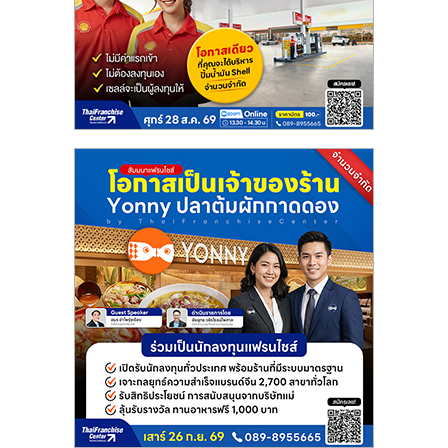
แฟ
รน
ไชส์
แฟ
รน
ไชส์
ขาย
หน้า
บ้าน