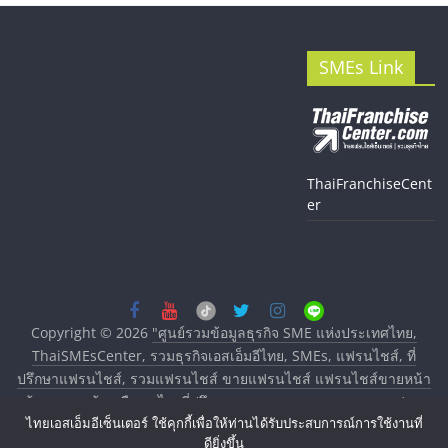
SMEs Link
ThaiFranchiseCent
er
Copyright © 2026
"ศูนย์รวมข้อมูลธุรกิจ SME แห่งประเทศไทย,
ThaiSMEsCenter, รวมธุรกิจเอสเอ็มอีไทย, SMEs, แฟรนไชส์, ที่
ปรึกษาแฟรนไชส์, รวมแฟรนไชส์ ขายแฟรนไชส์ แฟรนไชส์ขายหน้า
บ้าน ลงทุนน้อย คืนทุนไว, ที่ปรึกษาการลงทุนและขยายสาขาแฟรน
ไทยเอสเอ็มอีเซ็นเตอร์ ใช้คุกกี้เพื่อให้ท่านได้รับประสบการณ์การใช้งานที่
ไชส์, ศูนย์รวมแฟรนไชส์ พร้อมทำเลสำหรับเปิดร้าน ปรึกษาฟรี,
ดียิ่งขึ้น
บริการพัฒนาระบบแฟรนไชส์"
. All rights reserved.