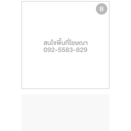
ไทย,
SMEs,
แฟ
รน
ไชส์,
ที่
ปรึกษา
แฟ
รน
ไชส์,
รวม
แฟ
รน
ไชส์
ขาย
แฟ
รน
ไชส์
แฟ