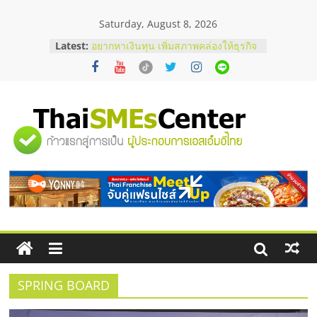
Skip
Saturday, August 8, 2026
to
content
Latest:
อยากหาเงินทุน เพิ่มสภาพคล่องให้ธุรกิจ
เริ่มยังไงให้ผ่านฉลุย
สัมมนาออนไลน์ โอกาสบริหารสถานี
บริการน้ำมัน Shell
สัมมนาลงทุน แฟรนไชส์ยอนนี่
ThaiFranchise Meet Up จับคู่แฟรน
"ศูนย์
ไชส์ ครั้งที่ 8
ร้านเครื่องเสียงคุณภาพสูง พร้อม
โซลูชันระบบภาพและเสียง
รวม
บริษัท Cybersecurity ในไทยที่ไหนดี?
วิธีเลือกผู้ให้บริการให้คุ้มค่าและตอบ
โจทย์ธุรกิจ
ข้อมูล
ธุรกิจ
SME
SPRING BOARD