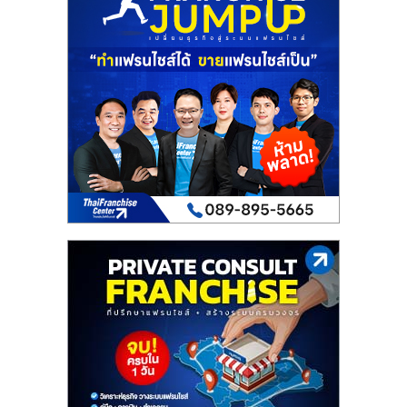
เปิด
ร้าน
ปรึกษา
ฟรี,
บริการ
พัฒนา
ระบบ
แฟ