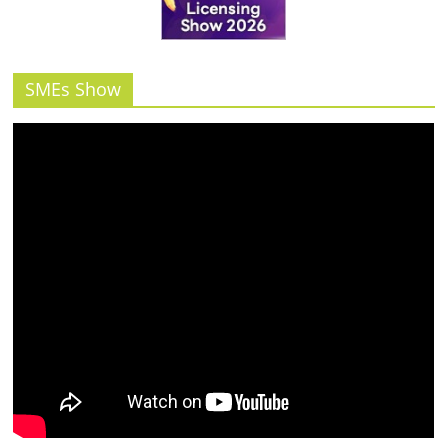
รน
ไชส์"
SMEs Show