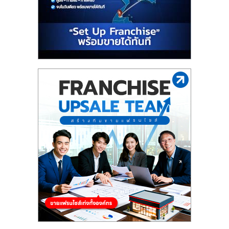
รน
ไชส์"
"ศูนย์
รวม
ข้อมูล
ธุรกิจ
SME
แห่ง
ประเทศไทย,
ThaiSMEsCenter,
รวม
ธุรกิจ
เอ
ส
เอ็
มอี