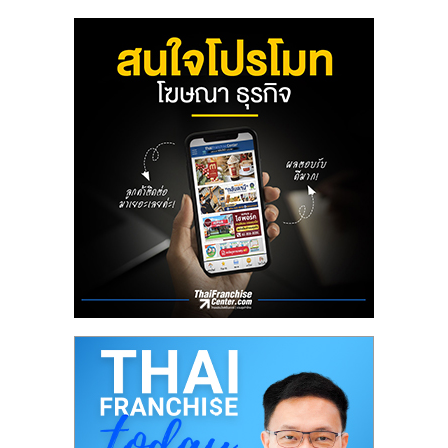
ลงทุน
น้อย
คืน
ทุน
ไว,
ที่
ปรึกษา
การ