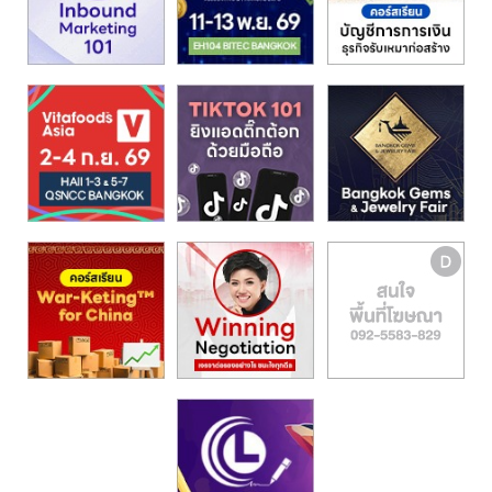
รน
ไชส์,
ศูนย์
รวม
แฟ
รน
ไชส์
พร้อม
ทำเล
สำหรับ
เปิด
ร้าน
ปรึกษา
ฟรี,
บริการ
พัฒนา
ระบบ
แฟ