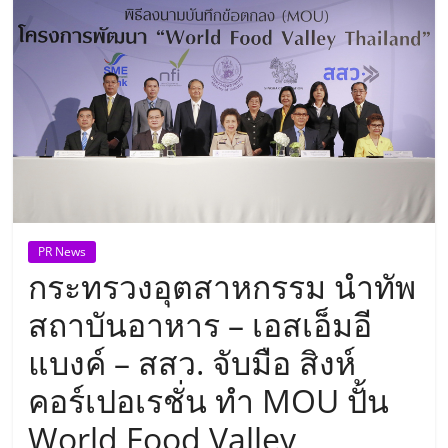
แห่ง
ประเทศไทย,
ThaiSMEsCenter,
รวม
ธุรกิจ
PR News
กระทรวงอุตสาหกรรม นำทัพ
เอ
สถาบันอาหาร – เอสเอ็มอี
ส
แบงค์ – สสว. จับมือ สิงห์
คอร์เปอเรชั่น ทำ MOU ปั้น
เอ็
World Food Valley