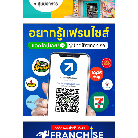
ศูนย์
รวม
แฟ
รน
ไชส์
พร้อม
ทำเล
สำหรับ