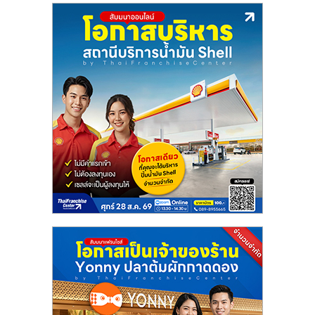
ลงทุน
น้อย
คืน
ทุน
ไว,
ที่
ปรึกษา
การ