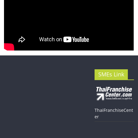
SMEs Link
ThaiFranchiseCent
er