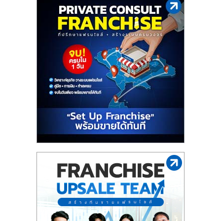
ไทย,
SMEs,
แฟ
รน
ไชส์,
ที่
ปรึกษา
แฟ
รน
ไชส์,
รวม
แฟ
รน
ไชส์
ขาย
แฟ
รน
ไชส์
แฟ