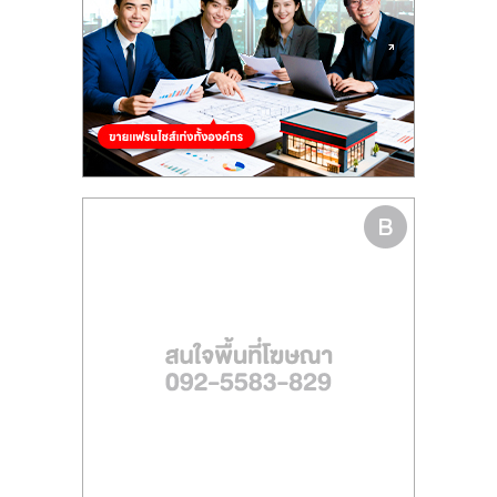
รน
ไชส์
ขาย
หน้า
บ้าน
ลงทุน
น้อย
คืน
ทุน
ไว,
ที่
ปรึกษา
การ
ลงทุน
และ
ขยาย
สา
ขา
แฟ