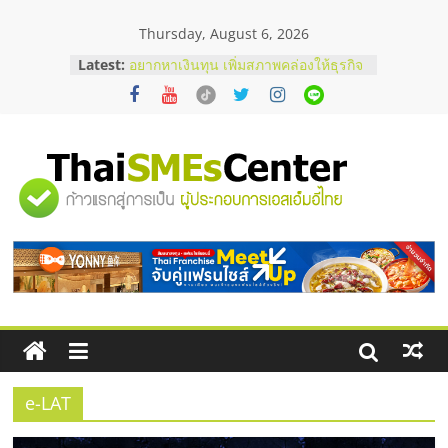
Skip
Thursday, August 6, 2026
to
content
Latest:
อยากหาเงินทุน เพิ่มสภาพคล่องให้ธุรกิจ
เริ่มยังไงให้ผ่านฉลุย
สัมมนาออนไลน์ โอกาสบริหารสถานี
บริการน้ำมัน Shell
สัมมนาลงทุน แฟรนไชส์ยอนนี่
ThaiFranchise Meet Up จับคู่แฟรน
"ศูนย์
ไชส์ ครั้งที่ 8
ร้านเครื่องเสียงคุณภาพสูง พร้อม
โซลูชันระบบภาพและเสียง
รวม
บริษัท Cybersecurity ในไทยที่ไหนดี?
วิธีเลือกผู้ให้บริการให้คุ้มค่าและตอบ
โจทย์ธุรกิจ
ข้อมูล
ธุรกิจ
SME
e-LAT