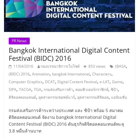
แฟ
รน
ไชส์,
PR News
รวม
Bangkok International Digital Content
Festival (BIDC) 2016
แฟ
,
11/04/2016
กองบรรณาธิการเว็บไซต์
853 views
(BASA
,
,
,
,
(BIDC) 2016
Animation
bangkok International
Characters
,
,
,
,
,
รน
Computer Graphics
DCAT
Digital Content Festival
e-LAT
Game
,
,
,
,
,
,
SIPA
TACGA
TGA
กรมส่งเสริมการค้า
คอมพิวเตอร์กราฟิกส์
ซิป้า
,
,
,
ดิจิตอลคอนเทนต์
อุตสาหกรรมซอฟต์แวร์
อุตสาหกรรมดิจิตอล
แอนิเมชั่น
ไชส์
กรมส่งเสริมการค้าระหว่างประเทศ และ ซิป้า พร้อม 5 สมาคม
ขาย
ดิจิตอลคอนเทนต์ จัดงาน bangkok International Digital
Content Festival (BIDC) 2016 ดันธุรกิจดิจิตอลคอนเทนต์ทะลุ
3.8 หมื่นล้านบาท