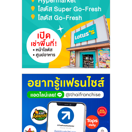
เปิด
ร้าน
ปรึกษา
ฟรี,
บริการ
พัฒนา
ระบบ
แฟ