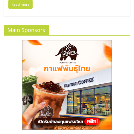
แฟ
Read more
รน
ไชส์
Main Sponsors
แฟ
รน
ไชส์
ขาย
หน้า
บ้าน