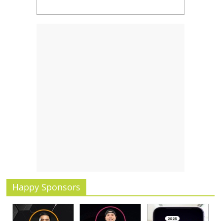
รน
ไชส์,
ศูนย์
รวม
แฟ
รน
ไชส์
พร้อม
ทำเล
สำหรับ
เปิด
ร้าน
ปรึกษา
ฟรี,
บริการ
พัฒนา
Happy Sponsors
ระบบ
แฟ