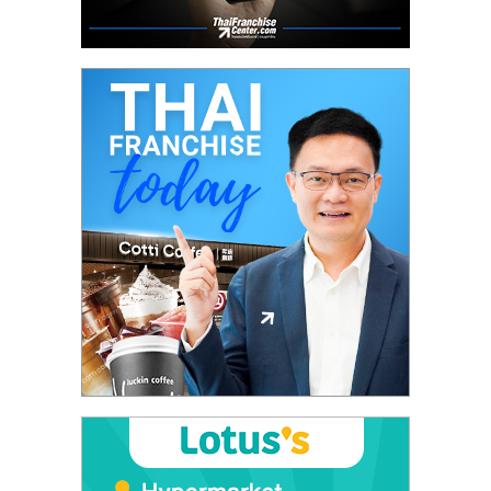
ศูนย์
รวม
แฟ
รน
ไชส์
พร้อม
ทำเล
สำหรับ