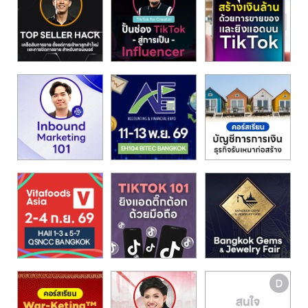
รน
ไชส์"