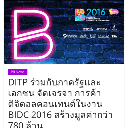
แห่ง
ประเทศไทย,
ThaiSMEsCenter,
รวม
ธุรกิจ
PR News
DITP ร่วมกับภาครัฐและ
เอ
เอกชน จัดเจรจา การค้า
ส
ดิจิตอลคอนเทนต์ในงาน
BIDC 2016 สร้างมูลค่ากว่า
เอ็
780 ล้าน