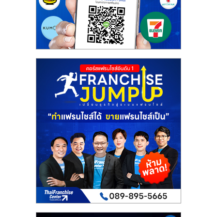
รน
ไชส์"
"ศูนย์
รวม
ข้อมูล
ธุรกิจ
SME
แห่ง
ประเทศไทย,
ThaiSMEsCenter,
รวม
ธุรกิจ
เอ
ส
เอ็
มอี