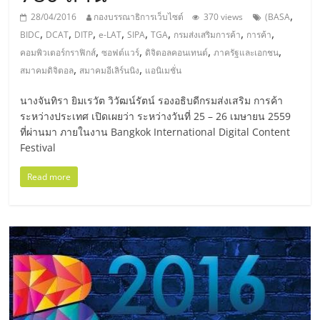
มอี
,
28/04/2016
กองบรรณาธิการเว็บไซต์
370 views
(BASA
,
,
,
,
,
,
,
,
BIDC
DCAT
DITP
e-LAT
SIPA
TGA
กรมส่งเสริมการค้า
การค้า
ไทย,
,
,
,
,
คอมพิวเตอร์กราฟิกส์
ซอฟต์แวร์
ดิจิตอลคอนเทนต์
ภาครัฐและเอกชน
,
,
สมาคมดิจิตอล
สมาคมอีเลิร์นนิง
แอนิเมชั่น
SMEs,
นางจันทิรา ยิมเรวัต วิวัฒน์รัตน์ รองอธิบดีกรมส่งเสริม การค้า
แฟ
ระหว่างประเทศ เปิดเผยว่า ระหว่างวันที่ 25 – 26 เมษายน 2559
ที่ผ่านมา ภายในงาน Bangkok International Digital Content
Festival
รน
Read more
ไชส์,
ที่
ปรึกษา