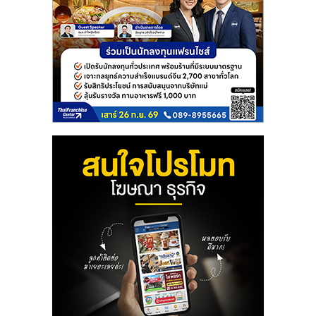
ลงทุน
และ
ขยาย
สา
ขา
แฟ
รน
ไชส์,