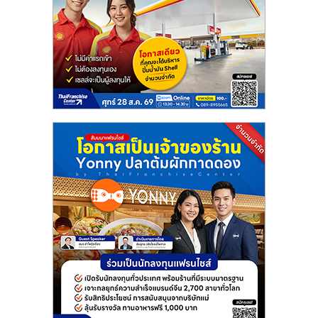
ลงทุน
และ
ขยาย
สา
ขา
แฟ
รน
ไชส์,