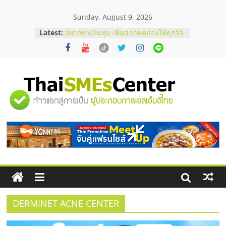
Skip
Sunday, August 9, 2026
to
content
Latest:
อยากหาเงินทุน เพิ่มสภาพคล่องให้ธุรกิจ
เริ่มยังไงให้ผ่านฉลุย
สัมมนาออนไลน์ โอกาสบริหารสถานี
บริการน้ำมัน Shell
สัมมนาลงทุน แฟรนไชส์ยอนนี่
ThaiFranchise Meet Up จับคู่แฟรน
"ศูนย์
ไชส์ ครั้งที่ 8
ร้านเครื่องเสียงคุณภาพสูง พร้อม
โซลูชันระบบภาพและเสียง
รวม
บริษัท Cybersecurity ในไทยที่ไหนดี?
วิธีเลือกผู้ให้บริการให้คุ้มค่าและตอบ
โจทย์ธุรกิจ
ข้อมูล
ธุรกิจ
SME
DERMINET ACNE CENTER