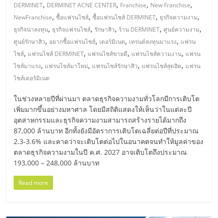
มอี
,
,
,
,
DERMINET
DERMINET ACNE CENTER
Franchise
New Franchise
,
,
,
,
NewFranchise
ซื้อแฟรนไชส์
ซื้อแฟรนไชส์ DERMINET
ธุรกิจความงาม
ไทย,
,
,
,
,
,
ธุรกิจน่าลงทุน
ธุรกิจแฟรนไชส์
รักษาสิว
ร้าน DERMINET
ศูนย์ความงาม
,
,
,
,
ศูนย์รักษาสิว
อยากซื้อแฟรนไชส์
เดอร์มิเนต
เทรนด์ลงทุนมาแรง
แฟรน
SMEs,
,
,
,
,
ไชส์
แฟรนไชส์ DERMINET
แฟรนไชส์ขายดี
แฟรนไชส์ความงาน
แฟรน
,
,
,
,
ไชส์มาแรง
แฟรนไชส์มาใหม่
แฟรนไชส์รักษาสิว
แฟรนไชส์สุดฮิต
แฟรน
ไชส์เดอร์มิเนต
แฟ
ในช่วงหลายปีที่ผ่านมา ตลาดธุรกิจความงามทั่วโลกมีการเติบโต
รน
เพิ่มมากขึ้นอย่างมหาศาล โดยมีสถิติแสดงให้เห็นว่าในแต่ละปี
อุตสาหกรรมและธุรกิจความงามสามารถสร้างรายได้มากถึง
87,000 ล้านบาท อีกทั้งยังมีอัตราการเติบโตเฉลี่ยต่อปีที่ประมาณ
ไชส์,
2.3-3.6% และคาดว่าจะเติบโตต่อไปในอนาคตจนทำให้มูลค่าของ
ตลาดธุรกิจความงามในปี ค.ศ. 2027 อาจเติบโตถึงประมาณ
ที่
193,000 – 248,000 ล้านบาท
Read more
ปรึกษา