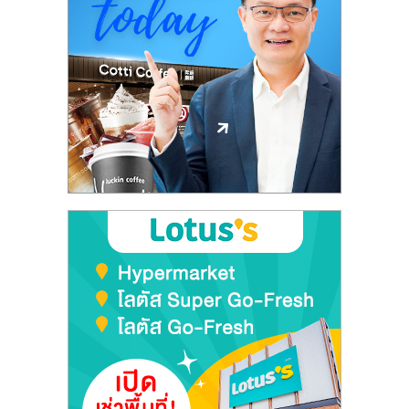
เปิด
ร้าน
ปรึกษา
ฟรี,
บริการ
พัฒนา
ระบบ
แฟ