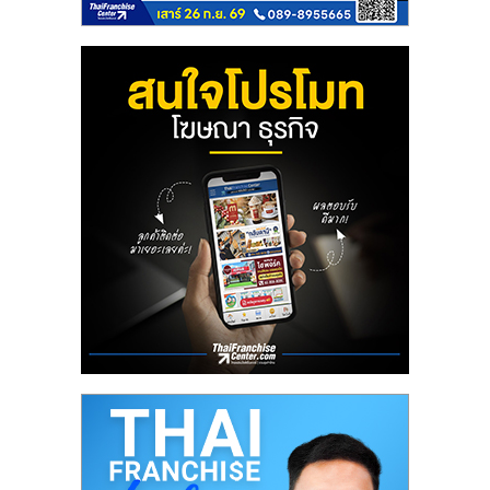
ศูนย์
รวม
แฟ
รน
ไชส์
พร้อม
ทำเล
สำหรับ