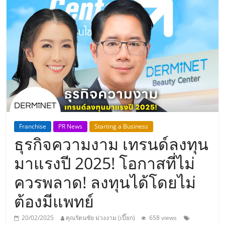
แห่ง
ประเทศไทย,
ThaiSMEsCenter,
รวม
ธุรกิจ
Franchise
PR News
Starting a Business
ธุรกิจความงาม เทรนด์ลงทุน
เอ
มาแรงปี 2025! โอกาสที่ไม่
ส
ควรพลาด! ลงทุนได้โดยไม่
ต้องมีแพทย์
เอ็
20/02/2025
คุณรัตนชัย ม่วงงาม (เปี๊ยก)
658 views