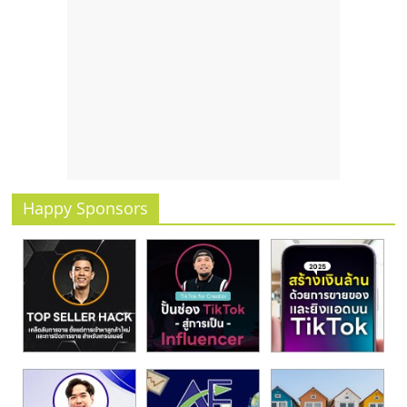
รน
ไชส์"
Happy Sponsors