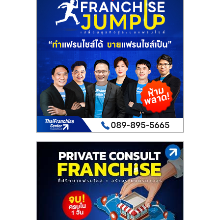
ไทย,
SMEs,
แฟ
รน
ไชส์,
ที่
ปรึกษา
แฟ
รน
ไชส์,
รวม
แฟ
รน
ไชส์
ขาย
แฟ
รน
ไชส์
แฟ