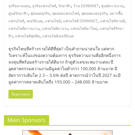
แฟ
,
,
,
,
,
ธุรกิจน่าลงทุน
ธุรกิจแฟรนไชส์
รักษาสิว
ร้าน DERMINET
ศูนย์ความงาม
รน
,
,
,
,
ศูนย์รักษาสิว
สุดยอดธุรกิจ
สุดยอดแฟรนไชส์
สุดยอดแห่งธุรกิจ
อยากซื้อ
,
,
,
,
,
แฟรนไชส์
เดอร์มิเนต
แฟรนไชส์
แฟรนไชส์ DERMINET
แฟรนไชส์ขายดี
ไชส์
,
,
,
แฟรนไชส์ความงาน
แฟรนไชส์มาแรง
แฟรนไชส์มาใหม่
แฟรนไชส์รักษา
,
,
สิว
แฟรนไชส์สุดฮิต
แฟรนไชส์เดอร์มิเนต
แฟ
ธุรกิจไหนที่สร้างรายได้ดีที่สุด? เป็นคำถามน่าสนใจ แต่หาก
วิเคราะห์ในแง่ของความต้องการ ธุรกิจความงามคืออีกหนึ่งการ
รน
ลงทุนที่พร้อมสร้างรายได้ดีมาก ถ้าดูตัวเลขจะพบว่าแต่ละปี
อุตสาหกรรมความงามมีมูลค่าไม่ต่ำกว่า 100,000 ล้านบาท มี
อัตราการเติบโต 2.3 – 3.6% ต่อปี คาดการณ์ว่าในปี 2027 จะมี
ไชส์
มูลค่าการตลาดเติบโตถึง 193,000 – 248,000 ล้านบาท
ขาย
Read more
หน้า
Main Sponsors
บ้าน