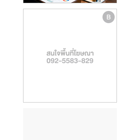
รน
ไชส์,
ศูนย์
รวม
แฟ
รน
ไชส์
พร้อม
ทำเล
สำหรับ
เปิด
ร้าน
ปรึกษา
ฟรี,
บริการ
พัฒนา
ระบบ
แฟ