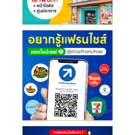
รน
ไชส์"
"ศูนย์
รวม
ข้อมูล
ธุรกิจ
SME
แห่ง
ประเทศไทย,
ThaiSMEsCenter,
รวม
ธุรกิจ
เอ
ส
เอ็
มอี