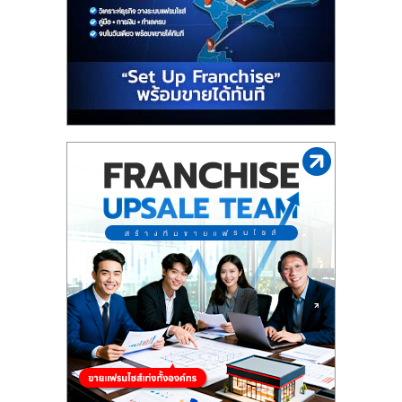
รน
ไชส์
ขาย
หน้า
บ้าน
ลงทุน
น้อย
คืน
ทุน
ไว,
ที่
ปรึกษา
การ
ลงทุน
และ
ขยาย
สา
ขา
แฟ