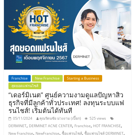
แฟ
รน
ไชส์,
รวม
แฟ
Franchise
New Franchise
Starting a Business
รน
สุดยอดแฟรนไชส์
“เดอร์มิเนต” ศูนย์ความงามดูแลปัญหาสิว
ไชส์
ธุรกิจที่มีลูกค้าทั่วประเทศ! ลงทุนระบบแฟ
รนไชส์! เริ่มต้นได้ทันที
ขาย
05/11/2024
คุณรัตนชัย ม่วงงาม (เปี๊ยก)
525 views
,
,
,
,
DERMINET
DERMINET ACNE CENTER
Franchise
HOT FRANCHISE
,
,
,
,
New Franchise
NewFranchise
ซื้อแฟรนไชส์
ซื้อแฟรนไชส์ DERMINET