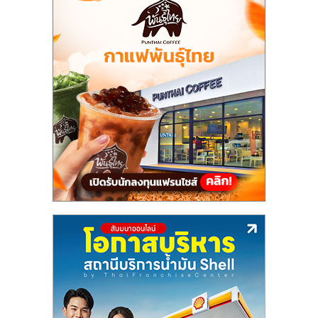
ลงทุน
น้อย
คืน
ทุน
ไว,
ที่
ปรึกษา
การ