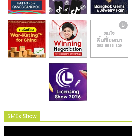
รน
ไชส์,
ศูนย์
รวม
แฟ
รน
ไชส์
พร้อม
ทำเล
สำหรับ
เปิด
ร้าน
ปรึกษา
ฟรี,
บริการ
พัฒนา
SMEs Show
ระบบ
แฟ