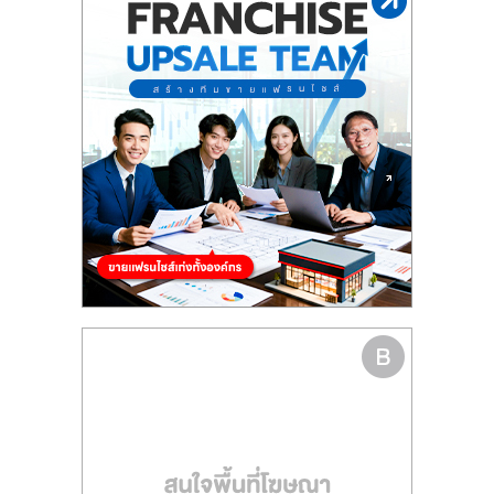
รน
ไชส์"
"ศูนย์
รวม
ข้อมูล
ธุรกิจ
SME
แห่ง
ประเทศไทย,
ThaiSMEsCenter,
รวม
ธุรกิจ
เอ
ส
เอ็
มอี