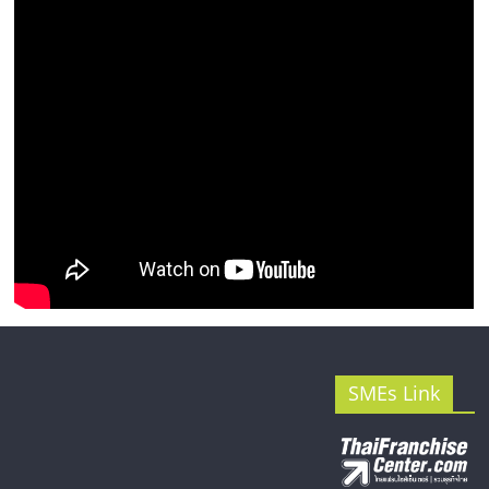
รน
ไชส์"
SMEs Link