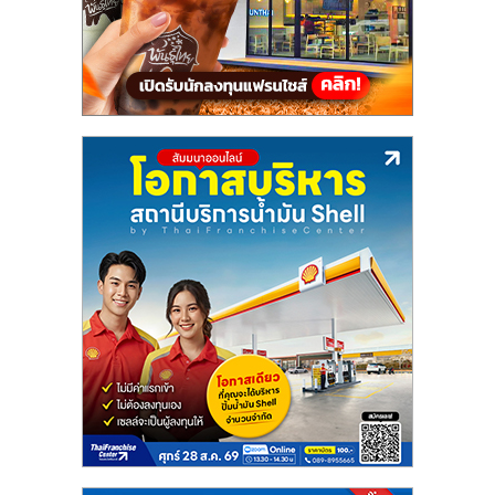
แฟ
รน
ไชส์,
รวม
แฟ
รน
ไชส์
ขาย