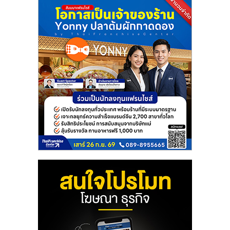
แฟ
รน
ไชส์
แฟ
รน
ไชส์
ขาย
หน้า
บ้าน