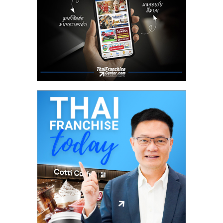
ลงทุน
น้อย
คืน
ทุน
ไว,
ที่
ปรึกษา
การ