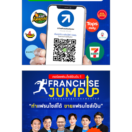
ศูนย์
รวม
แฟ
รน
ไชส์
พร้อม
ทำเล
สำหรับ