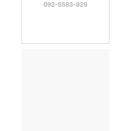
ไทย,
SMEs,
แฟ
รน
ไชส์,
ที่
ปรึกษา
แฟ
รน
ไชส์,
รวม
แฟ
รน
ไชส์
ขาย
แฟ
รน
ไชส์
แฟ