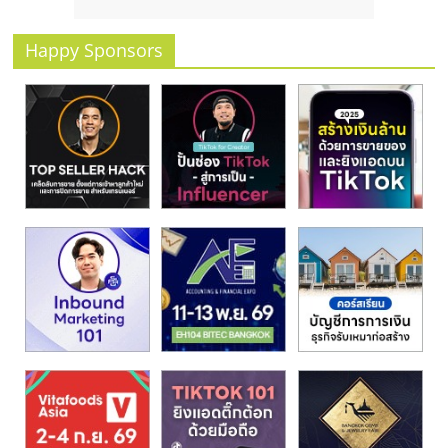
รน
ไชส์
Happy Sponsors
ขาย
หน้า
บ้าน
ลงทุน
น้อย
คืน
ทุน
ไว,
ที่
ปรึกษา
การ
ลงทุน
และ
ขยาย
สา
ขา
แฟ