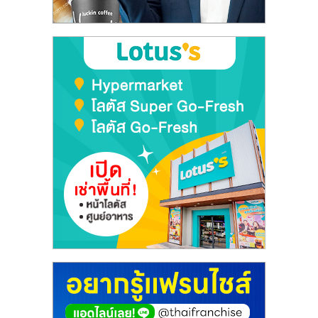
ลงทุน
และ
ขยาย
สา
ขา
แฟ
รน
ไชส์,