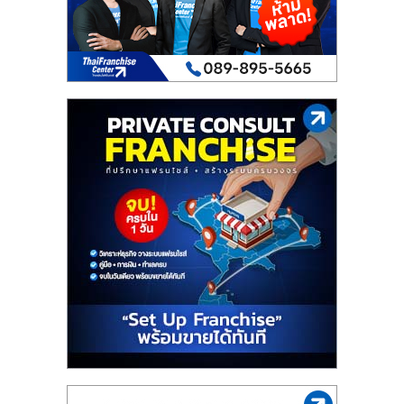
เปิด
ร้าน
ปรึกษา
ฟรี,
บริการ
พัฒนา
ระบบ
แฟ