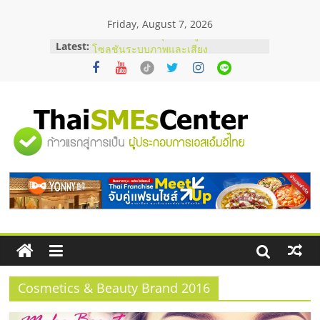
Skip
Friday, August 7, 2026
to
content
Latest:
ร้านเครื่องเสียงคุณภาพสูง พร้อม
โซลูชันระบบภาพและเสียง
บริษัท Cybersecurity ในไทยที่ไหนดี?
วิธีเลือกผู้ให้บริการให้คุ้มค่าและตอบ
โจทย์ธุรกิจ
อยากหาเงินทุน เพิ่มสภาพคล่องให้ธุรกิจ
"ศูนย์
เริ่มยังไงให้ผ่านฉลุย
สัมมนาออนไลน์ โอกาสบริหารสถานี
บริการน้ำมัน Shell
รวม
สัมมนาลงทุน แฟรนไชส์ยอนนี่
ThaiFranchise Meet Up จับคู่แฟรน
ไชส์ ครั้งที่ 8
ข้อมูล
ธุรกิจ
SME
Cosmetics & Beauty Brand 2016