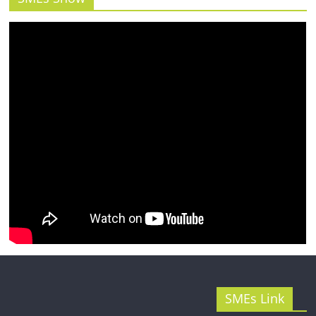
รน
ไชส์"
SMEs Link