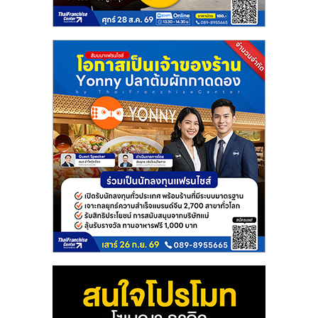
แฟ
รน
ไชส์
แฟ
รน
ไชส์
ขาย
หน้า
บ้าน