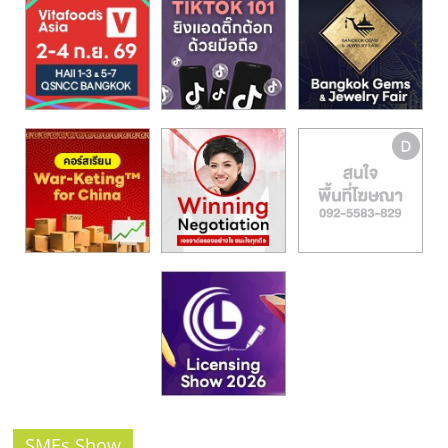
รน
ไชส์,
ศูนย์
รวม
แฟ
รน
ไชส์
พร้อม
ทำเล
สำหรับ
เปิด
ร้าน
ปรึกษา
ฟรี,
บริการ
พัฒนา
ระบบ
แฟ
SMEs Show