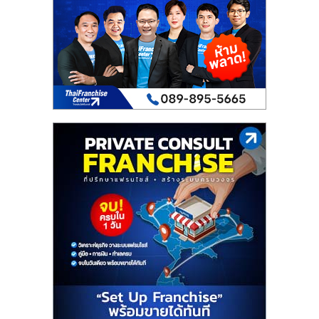
เปิด
ร้าน
ปรึกษา
ฟรี,
บริการ
พัฒนา
ระบบ
แฟ