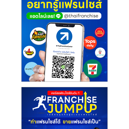
ศูนย์
รวม
แฟ
รน
ไชส์
พร้อม
ทำเล
สำหรับ