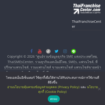
ThaiFranchiseCent
er
Copyright © 2026
"ศูนย์รวมข้อมูลธุรกิจ SME แห่งประเทศไทย,
ThaiSMEsCenter, รวมธุรกิจเอสเอ็มอีไทย, SMEs, แฟรนไชส์, ที่
ปรึกษาแฟรนไชส์, รวมแฟรนไชส์ ขายแฟรนไชส์ แฟรนไชส์ขายหน้า
บ้าน ลงทุนน้อย คืนทุนไว, ที่ปรึกษาการลงทุนและขยายสาขาแฟรน
ไทยเอสเอ็มอีเซ็นเตอร์ ใช้คุกกี้เพื่อให้ท่านได้รับประสบการณ์การใช้งานที่
ไชส์, ศูนย์รวมแฟรนไชส์ พร้อมทำเลสำหรับเปิดร้าน ปรึกษาฟรี,
ดียิ่งขึ้น
บริการพัฒนาระบบแฟรนไชส์"
. All rights reserved.
อ่านนโยบายคุ้มครองข้อมูลส่วนบุคคล (Privacy Policy)
และ
นโยบาย
คุกกี้ (Cookie Policy)
ตกลง