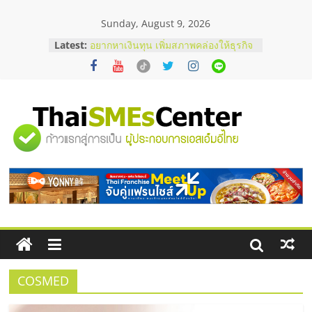
Skip
Sunday, August 9, 2026
to
content
Latest:
อยากหาเงินทุน เพิ่มสภาพคล่องให้ธุรกิจ
เริ่มยังไงให้ผ่านฉลุย
สัมมนาออนไลน์ โอกาสบริหารสถานี
บริการน้ำมัน Shell
สัมมนาลงทุน แฟรนไชส์ยอนนี่
ThaiFranchise Meet Up จับคู่แฟรน
"ศูนย์
ไชส์ ครั้งที่ 8
ร้านเครื่องเสียงคุณภาพสูง พร้อม
โซลูชันระบบภาพและเสียง
รวม
บริษัท Cybersecurity ในไทยที่ไหนดี?
วิธีเลือกผู้ให้บริการให้คุ้มค่าและตอบ
โจทย์ธุรกิจ
ข้อมูล
ธุรกิจ
SME
COSMED