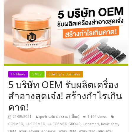
แห่ง
ประเทศไทย,
ThaiSMEsCenter,
รวม
ธุรกิจ
PR News
SMEs
Starting a Business
5 บริษัท OEM รับผลิตเครื่อง
เอ
สำอางสุดเจ๋ง! สร้างกำไรเกิน
ส
คาด!
เอ็
21/09/2021
คุณรัตนชัย ม่วงงาม (เปี๊ยก)
1,194 views
,
,
,
,
,
COSMED
IU-COSMED
IU-COSMED GROUP
iucosmed
Kovic Kate
,
,
,
,
,
OEM
ครีมเมอรี่พลัส
ความงาม
บริษัท OEM
บริษัทOEM
ผลิตเครื่อง