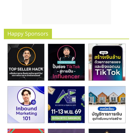
รน
ไชส์
ขาย
หน้า
บ้าน
Happy Sponsors
ลงทุน
น้อย
คืน
ทุน
ไว,
ที่
ปรึกษา
การ
ลงทุน
และ
ขยาย
สา
ขา
แฟ