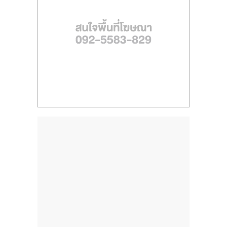
ไทย,
SMEs,
แฟ
รน
ไชส์,
ที่
ปรึกษา
แฟ
รน
ไชส์,
รวม
แฟ
รน
ไชส์
ขาย
แฟ
รน
ไชส์
แฟ