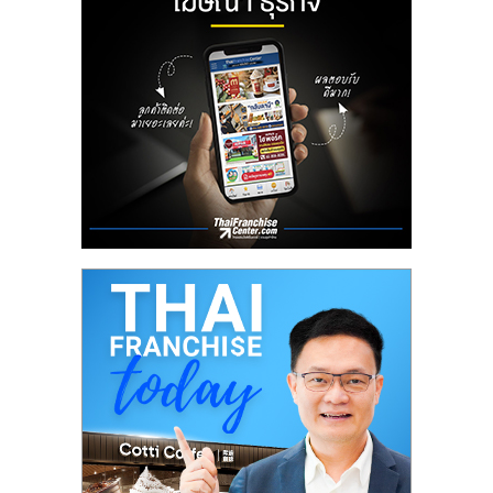
ลงทุน
น้อย
คืน
ทุน
ไว,
ที่
ปรึกษา
การ