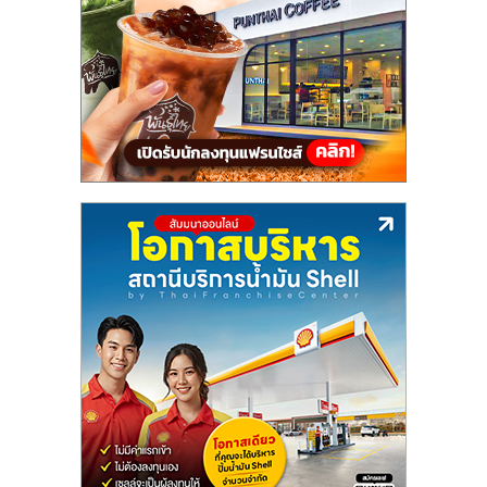
แฟ
รน
ไชส์,
รวม
แฟ
รน
ไชส์
ขาย