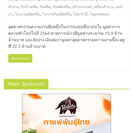
มอี
,
,
,
,
,
,
สำอาง
รับจ้างผลิต
รับผลิต
รับผลิตครีม
สร้างแบรนด์
เครื่องสำอาง
เดอร์
,
,
,
,
มา
โรงงานผลิตครีม
โรงงานรับผลิตครีม
ไทย บิวตี้
ไอยู-คอสเมด
ไทย,
อุตสาหกรรมความงามคือหนึ่งในการลงทุนที่น่าสนใจ มูลค่าการ
SMEs,
ตลาดทั่วโลกในปี 2564 คาดการณ์ว่ามีมูลค่าประมาณ 15.9 ล้าน
ล้านบาท และยังประเมินต่อว่ามูลค่าอุตสาหกรรมความงามนี้จะอยู่
ที่ 22.3 ล้านล้านบาท
แฟ
Read more
รน
ไชส์,
Main Sponsors
ที่
ปรึกษา