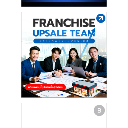
รน
ไชส์"
"ศูนย์
รวม
ข้อมูล
ธุรกิจ
SME
แห่ง
ประเทศไทย,
ThaiSMEsCenter,
รวม
ธุรกิจ
เอ
ส
เอ็
มอี