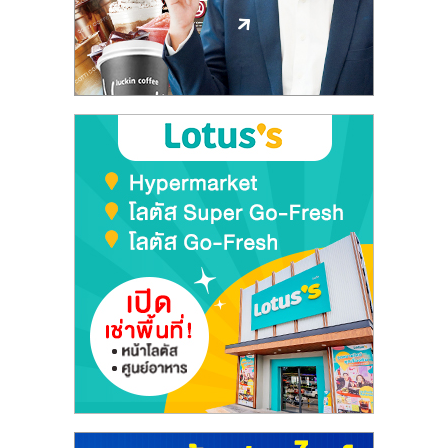
ลงทุน
และ
ขยาย
สา
ขา
แฟ
รน
ไชส์,